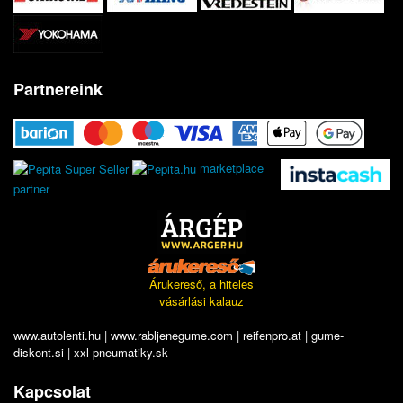
Partnereink
marketplace
partner
Árukereső, a hiteles
vásárlási kalauz
www.autolenti.hu
|
www.rabljenegume.com
|
reifenpro.at
|
gume-
diskont.si
|
xxl-pneumatiky.sk
Kapcsolat