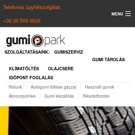
Telefonos ügyfélszolgálat:
MENU
+36 20 500 0033
KERESÉS
NYÁRI GUMI KERESŐ
SZOLGÁLTATÁSAINK:
GUMISZERVIZ
GUMI TÁROLÁS
TÉLI GUMI KERESŐ
KLÍMATÖLTÉS
OLAJCSERE
BELÉPÉS
IDŐPONT FOGLALÁS
REGISZTRÁCIÓ
Rólunk
Autógumi töltése gázzal
Használt gumik
Abroncscimke
Gumi kiszállítás
Részletfizetés