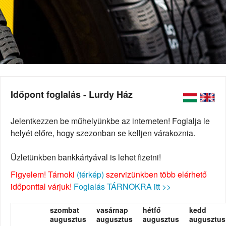
Időpont foglalás - Lurdy Ház
Jelentkezzen be műhelyünkbe az interneten! Foglalja le
helyét előre, hogy szezonban se kelljen várakoznia.
Üzletünkben bankkártyával is lehet fizetni!
Figyelem! Tárnoki
(térkép)
szervizünkben több elérhető
időponttal várjuk!
Foglalás TÁRNOKRA itt >>
szombat
vasárnap
hétfő
kedd
augusztus
augusztus
augusztus
augusztus