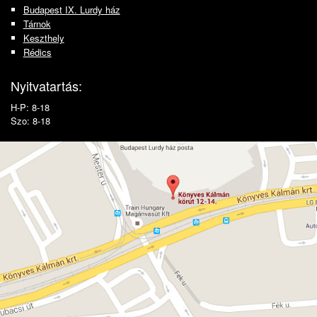
Budapest IX. Lurdy ház
Tárnok
Keszthely
Rédics
Nyitvatartás:
H-P: 8-18
Szo: 8-18