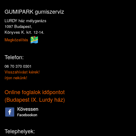
GUMIPARK gumiszerviz
LURDY ház mélygarázs
1097 Budapest,
Könyves K. krt. 12-14.
Megközelítés
Telefon:
06 70 370 0301
Visszahívást kérek!
írjon nekünk!
Online foglalok időpontot
(
Budapest IX. Lurdy ház
)
Telephelyek: