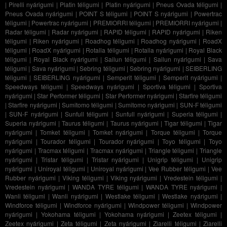
|
Pirelli nyárigumi
|
Platin téligumi
|
Platin nyárigumi
|
Pneus Ovada téligumi
|
Pneus Ovada nyárigumi
|
POINT S téligumi
|
POINT S nyárigumi
|
Powertrac
téligumi
|
Powertrac nyárigumi
|
PREMIORRI téligumi
|
PREMIORRI nyárigumi
|
Radar téligumi
|
Radar nyárigumi
|
RAPID téligumi
|
RAPID nyárigumi
|
Riken
téligumi
|
Riken nyárigumi
|
Roadhog téligumi
|
Roadhog nyárigumi
|
RoadX
téligumi
|
RoadX nyárigumi
|
Rotalla téligumi
|
Rotalla nyárigumi
|
Royal Black
téligumi
|
Royal Black nyárigumi
|
Sailun téligumi
|
Sailun nyárigumi
|
Sava
téligumi
|
Sava nyárigumi
|
Sebring téligumi
|
Sebring nyárigumi
|
SEIBERLING
téligumi
|
SEIBERLING nyárigumi
|
Semperit téligumi
|
Semperit nyárigumi
|
Speedways téligumi
|
Speedways nyárigumi
|
Sportiva téligumi
|
Sportiva
nyárigumi
|
Star Performer téligumi
|
Star Performer nyárigumi
|
Starfire téligumi
|
Starfire nyárigumi
|
Sumitomo téligumi
|
Sumitomo nyárigumi
|
SUN-F téligumi
|
SUN-F nyárigumi
|
Sunfull téligumi
|
Sunfull nyárigumi
|
Superia téligumi
|
Superia nyárigumi
|
Taurus téligumi
|
Taurus nyárigumi
|
Tigar téligumi
|
Tigar
nyárigumi
|
Tomket téligumi
|
Tomket nyárigumi
|
Torque téligumi
|
Torque
nyárigumi
|
Tourador téligumi
|
Tourador nyárigumi
|
Toyo téligumi
|
Toyo
nyárigumi
|
Tracmax téligumi
|
Tracmax nyárigumi
|
Triangle téligumi
|
Triangle
nyárigumi
|
Tristar téligumi
|
Tristar nyárigumi
|
Unigrip téligumi
|
Unigrip
nyárigumi
|
Uniroyal téligumi
|
Uniroyal nyárigumi
|
Vee Rubber téligumi
|
Vee
Rubber nyárigumi
|
Viking téligumi
|
Viking nyárigumi
|
Vredestein téligumi
|
Vredestein nyárigumi
|
WANDA TYRE téligumi
|
WANDA TYRE nyárigumi
|
Wanli téligumi
|
Wanli nyárigumi
|
Westlake téligumi
|
Westlake nyárigumi
|
Windforce téligumi
|
Windforce nyárigumi
|
Windpower téligumi
|
Windpower
nyárigumi
|
Yokohama téligumi
|
Yokohama nyárigumi
|
Zeetex téligumi
|
Zeetex nyárigumi
|
Zeta téligumi
|
Zeta nyárigumi
|
Ziarelli téligumi
|
Ziarelli