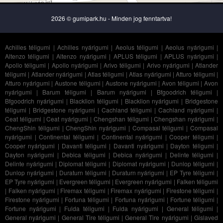
2026 © gumipark.hu - Minden jog fenntartva!
Achilles téligumi
|
Achilles nyárigumi
|
Aeolus téligumi
|
Aeolus nyárigumi
|
Altenzo téligumi
|
Altenzo nyárigumi
|
APLUS téligumi
|
APLUS nyárigumi
|
Apollo téligumi
|
Apollo nyárigumi
|
Arivo téligumi
|
Arivo nyárigumi
|
Atlander
téligumi
|
Atlander nyárigumi
|
Atlas téligumi
|
Atlas nyárigumi
|
Atturo téligumi
|
Atturo nyárigumi
|
Austone téligumi
|
Austone nyárigumi
|
Avon téligumi
|
Avon
nyárigumi
|
Barum téligumi
|
Barum nyárigumi
|
Bfgoodrich téligumi
|
Bfgoodrich nyárigumi
|
Blacklion téligumi
|
Blacklion nyárigumi
|
Bridgestone
téligumi
|
Bridgestone nyárigumi
|
Cachland téligumi
|
Cachland nyárigumi
|
Ceat téligumi
|
Ceat nyárigumi
|
Chengshan téligumi
|
Chengshan nyárigumi
|
ChengShin téligumi
|
ChengShin nyárigumi
|
Compasal téligumi
|
Compasal
nyárigumi
|
Continental téligumi
|
Continental nyárigumi
|
Cooper téligumi
|
Cooper nyárigumi
|
Davanti téligumi
|
Davanti nyárigumi
|
Dayton téligumi
|
Dayton nyárigumi
|
Debica téligumi
|
Debica nyárigumi
|
Delinte téligumi
|
Delinte nyárigumi
|
Diplomat téligumi
|
Diplomat nyárigumi
|
Dunlop téligumi
|
Dunlop nyárigumi
|
Duraturn téligumi
|
Duraturn nyárigumi
|
EP Tyre téligumi
|
EP Tyre nyárigumi
|
Evergreen téligumi
|
Evergreen nyárigumi
|
Falken téligumi
|
Falken nyárigumi
|
Firemax téligumi
|
Firemax nyárigumi
|
Firestone téligumi
|
Firestone nyárigumi
|
Fortuna téligumi
|
Fortuna nyárigumi
|
Fortune téligumi
|
Fortune nyárigumi
|
Fulda téligumi
|
Fulda nyárigumi
|
General téligumi
|
General nyárigumi
|
General Tire téligumi
|
General Tire nyárigumi
|
Gislaved