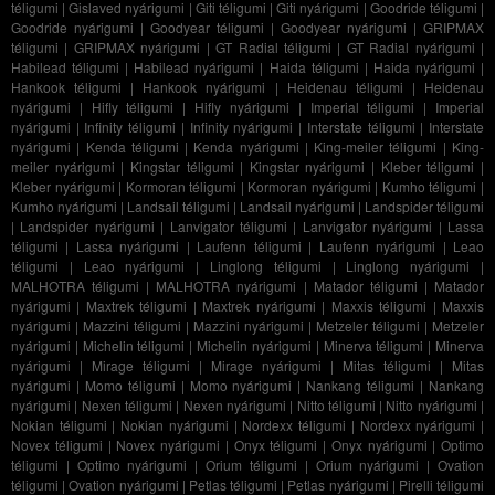
téligumi
|
Gislaved nyárigumi
|
Giti téligumi
|
Giti nyárigumi
|
Goodride téligumi
|
Goodride nyárigumi
|
Goodyear téligumi
|
Goodyear nyárigumi
|
GRIPMAX
téligumi
|
GRIPMAX nyárigumi
|
GT Radial téligumi
|
GT Radial nyárigumi
|
Habilead téligumi
|
Habilead nyárigumi
|
Haida téligumi
|
Haida nyárigumi
|
Hankook téligumi
|
Hankook nyárigumi
|
Heidenau téligumi
|
Heidenau
nyárigumi
|
Hifly téligumi
|
Hifly nyárigumi
|
Imperial téligumi
|
Imperial
nyárigumi
|
Infinity téligumi
|
Infinity nyárigumi
|
Interstate téligumi
|
Interstate
nyárigumi
|
Kenda téligumi
|
Kenda nyárigumi
|
King-meiler téligumi
|
King-
meiler nyárigumi
|
Kingstar téligumi
|
Kingstar nyárigumi
|
Kleber téligumi
|
Kleber nyárigumi
|
Kormoran téligumi
|
Kormoran nyárigumi
|
Kumho téligumi
|
Kumho nyárigumi
|
Landsail téligumi
|
Landsail nyárigumi
|
Landspider téligumi
|
Landspider nyárigumi
|
Lanvigator téligumi
|
Lanvigator nyárigumi
|
Lassa
téligumi
|
Lassa nyárigumi
|
Laufenn téligumi
|
Laufenn nyárigumi
|
Leao
téligumi
|
Leao nyárigumi
|
Linglong téligumi
|
Linglong nyárigumi
|
MALHOTRA téligumi
|
MALHOTRA nyárigumi
|
Matador téligumi
|
Matador
nyárigumi
|
Maxtrek téligumi
|
Maxtrek nyárigumi
|
Maxxis téligumi
|
Maxxis
nyárigumi
|
Mazzini téligumi
|
Mazzini nyárigumi
|
Metzeler téligumi
|
Metzeler
nyárigumi
|
Michelin téligumi
|
Michelin nyárigumi
|
Minerva téligumi
|
Minerva
nyárigumi
|
Mirage téligumi
|
Mirage nyárigumi
|
Mitas téligumi
|
Mitas
nyárigumi
|
Momo téligumi
|
Momo nyárigumi
|
Nankang téligumi
|
Nankang
nyárigumi
|
Nexen téligumi
|
Nexen nyárigumi
|
Nitto téligumi
|
Nitto nyárigumi
|
Nokian téligumi
|
Nokian nyárigumi
|
Nordexx téligumi
|
Nordexx nyárigumi
|
Novex téligumi
|
Novex nyárigumi
|
Onyx téligumi
|
Onyx nyárigumi
|
Optimo
téligumi
|
Optimo nyárigumi
|
Orium téligumi
|
Orium nyárigumi
|
Ovation
téligumi
|
Ovation nyárigumi
|
Petlas téligumi
|
Petlas nyárigumi
|
Pirelli téligumi