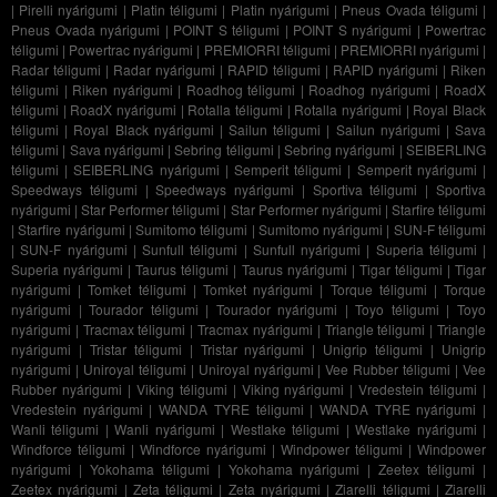
|
Pirelli nyárigumi
|
Platin téligumi
|
Platin nyárigumi
|
Pneus Ovada téligumi
|
Pneus Ovada nyárigumi
|
POINT S téligumi
|
POINT S nyárigumi
|
Powertrac
téligumi
|
Powertrac nyárigumi
|
PREMIORRI téligumi
|
PREMIORRI nyárigumi
|
Radar téligumi
|
Radar nyárigumi
|
RAPID téligumi
|
RAPID nyárigumi
|
Riken
téligumi
|
Riken nyárigumi
|
Roadhog téligumi
|
Roadhog nyárigumi
|
RoadX
téligumi
|
RoadX nyárigumi
|
Rotalla téligumi
|
Rotalla nyárigumi
|
Royal Black
téligumi
|
Royal Black nyárigumi
|
Sailun téligumi
|
Sailun nyárigumi
|
Sava
téligumi
|
Sava nyárigumi
|
Sebring téligumi
|
Sebring nyárigumi
|
SEIBERLING
téligumi
|
SEIBERLING nyárigumi
|
Semperit téligumi
|
Semperit nyárigumi
|
Speedways téligumi
|
Speedways nyárigumi
|
Sportiva téligumi
|
Sportiva
nyárigumi
|
Star Performer téligumi
|
Star Performer nyárigumi
|
Starfire téligumi
|
Starfire nyárigumi
|
Sumitomo téligumi
|
Sumitomo nyárigumi
|
SUN-F téligumi
|
SUN-F nyárigumi
|
Sunfull téligumi
|
Sunfull nyárigumi
|
Superia téligumi
|
Superia nyárigumi
|
Taurus téligumi
|
Taurus nyárigumi
|
Tigar téligumi
|
Tigar
nyárigumi
|
Tomket téligumi
|
Tomket nyárigumi
|
Torque téligumi
|
Torque
nyárigumi
|
Tourador téligumi
|
Tourador nyárigumi
|
Toyo téligumi
|
Toyo
nyárigumi
|
Tracmax téligumi
|
Tracmax nyárigumi
|
Triangle téligumi
|
Triangle
nyárigumi
|
Tristar téligumi
|
Tristar nyárigumi
|
Unigrip téligumi
|
Unigrip
nyárigumi
|
Uniroyal téligumi
|
Uniroyal nyárigumi
|
Vee Rubber téligumi
|
Vee
Rubber nyárigumi
|
Viking téligumi
|
Viking nyárigumi
|
Vredestein téligumi
|
Vredestein nyárigumi
|
WANDA TYRE téligumi
|
WANDA TYRE nyárigumi
|
Wanli téligumi
|
Wanli nyárigumi
|
Westlake téligumi
|
Westlake nyárigumi
|
Windforce téligumi
|
Windforce nyárigumi
|
Windpower téligumi
|
Windpower
nyárigumi
|
Yokohama téligumi
|
Yokohama nyárigumi
|
Zeetex téligumi
|
Zeetex nyárigumi
|
Zeta téligumi
|
Zeta nyárigumi
|
Ziarelli téligumi
|
Ziarelli