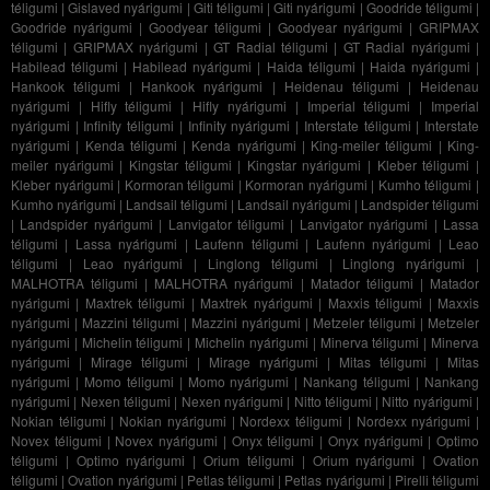
téligumi
|
Gislaved nyárigumi
|
Giti téligumi
|
Giti nyárigumi
|
Goodride téligumi
|
Goodride nyárigumi
|
Goodyear téligumi
|
Goodyear nyárigumi
|
GRIPMAX
téligumi
|
GRIPMAX nyárigumi
|
GT Radial téligumi
|
GT Radial nyárigumi
|
Habilead téligumi
|
Habilead nyárigumi
|
Haida téligumi
|
Haida nyárigumi
|
Hankook téligumi
|
Hankook nyárigumi
|
Heidenau téligumi
|
Heidenau
nyárigumi
|
Hifly téligumi
|
Hifly nyárigumi
|
Imperial téligumi
|
Imperial
nyárigumi
|
Infinity téligumi
|
Infinity nyárigumi
|
Interstate téligumi
|
Interstate
nyárigumi
|
Kenda téligumi
|
Kenda nyárigumi
|
King-meiler téligumi
|
King-
meiler nyárigumi
|
Kingstar téligumi
|
Kingstar nyárigumi
|
Kleber téligumi
|
Kleber nyárigumi
|
Kormoran téligumi
|
Kormoran nyárigumi
|
Kumho téligumi
|
Kumho nyárigumi
|
Landsail téligumi
|
Landsail nyárigumi
|
Landspider téligumi
|
Landspider nyárigumi
|
Lanvigator téligumi
|
Lanvigator nyárigumi
|
Lassa
téligumi
|
Lassa nyárigumi
|
Laufenn téligumi
|
Laufenn nyárigumi
|
Leao
téligumi
|
Leao nyárigumi
|
Linglong téligumi
|
Linglong nyárigumi
|
MALHOTRA téligumi
|
MALHOTRA nyárigumi
|
Matador téligumi
|
Matador
nyárigumi
|
Maxtrek téligumi
|
Maxtrek nyárigumi
|
Maxxis téligumi
|
Maxxis
nyárigumi
|
Mazzini téligumi
|
Mazzini nyárigumi
|
Metzeler téligumi
|
Metzeler
nyárigumi
|
Michelin téligumi
|
Michelin nyárigumi
|
Minerva téligumi
|
Minerva
nyárigumi
|
Mirage téligumi
|
Mirage nyárigumi
|
Mitas téligumi
|
Mitas
nyárigumi
|
Momo téligumi
|
Momo nyárigumi
|
Nankang téligumi
|
Nankang
nyárigumi
|
Nexen téligumi
|
Nexen nyárigumi
|
Nitto téligumi
|
Nitto nyárigumi
|
Nokian téligumi
|
Nokian nyárigumi
|
Nordexx téligumi
|
Nordexx nyárigumi
|
Novex téligumi
|
Novex nyárigumi
|
Onyx téligumi
|
Onyx nyárigumi
|
Optimo
téligumi
|
Optimo nyárigumi
|
Orium téligumi
|
Orium nyárigumi
|
Ovation
téligumi
|
Ovation nyárigumi
|
Petlas téligumi
|
Petlas nyárigumi
|
Pirelli téligumi