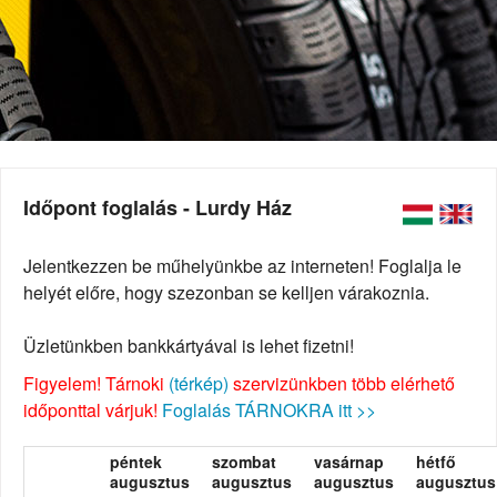
Időpont foglalás - Lurdy Ház
Jelentkezzen be műhelyünkbe az interneten! Foglalja le
helyét előre, hogy szezonban se kelljen várakoznia.
Üzletünkben bankkártyával is lehet fizetni!
Figyelem! Tárnoki
(térkép)
szervizünkben több elérhető
időponttal várjuk!
Foglalás TÁRNOKRA itt >>
péntek
szombat
vasárnap
hétfő
augusztus
augusztus
augusztus
augusztus