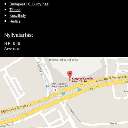
Budapest IX. Lurdy ház
Tárnok
Keszthely
Rédics
Nyitvatartás:
H-P: 8-18
Szo: 8-18