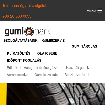
Telefonos ügyfélszolgálat:
MENU
+36 20 500 0033
KERESÉS
NYÁRI GUMI KERESŐ
SZOLGÁLTATÁSAINK:
GUMISZERVIZ
GUMI TÁROLÁS
TÉLI GUMI KERESŐ
KLÍMATÖLTÉS
OLAJCSERE
BELÉPÉS
IDŐPONT FOGLALÁS
REGISZTRÁCIÓ
Rólunk
Autógumi töltése gázzal
Használt gumik
Abroncscimke
Gumi kiszállítás
Részletfizetés