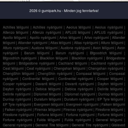
2026 © gumipark.hu - Minden jog fenntartva!
Achilles téligumi
|
Achilles nyárigumi
|
Aeolus téligumi
|
Aeolus nyárigumi
|
Altenzo téligumi
|
Altenzo nyárigumi
|
APLUS téligumi
|
APLUS nyárigumi
|
Apollo téligumi
|
Apollo nyárigumi
|
Arivo téligumi
|
Arivo nyárigumi
|
Atlander
téligumi
|
Atlander nyárigumi
|
Atlas téligumi
|
Atlas nyárigumi
|
Atturo téligumi
|
Atturo nyárigumi
|
Austone téligumi
|
Austone nyárigumi
|
Avon téligumi
|
Avon
nyárigumi
|
Barum téligumi
|
Barum nyárigumi
|
Bfgoodrich téligumi
|
Bfgoodrich nyárigumi
|
Blacklion téligumi
|
Blacklion nyárigumi
|
Bridgestone
téligumi
|
Bridgestone nyárigumi
|
Cachland téligumi
|
Cachland nyárigumi
|
Ceat téligumi
|
Ceat nyárigumi
|
Chengshan téligumi
|
Chengshan nyárigumi
|
ChengShin téligumi
|
ChengShin nyárigumi
|
Compasal téligumi
|
Compasal
nyárigumi
|
Continental téligumi
|
Continental nyárigumi
|
Cooper téligumi
|
Cooper nyárigumi
|
Davanti téligumi
|
Davanti nyárigumi
|
Dayton téligumi
|
Dayton nyárigumi
|
Debica téligumi
|
Debica nyárigumi
|
Delinte téligumi
|
Delinte nyárigumi
|
Diplomat téligumi
|
Diplomat nyárigumi
|
Dunlop téligumi
|
Dunlop nyárigumi
|
Duraturn téligumi
|
Duraturn nyárigumi
|
EP Tyre téligumi
|
EP Tyre nyárigumi
|
Evergreen téligumi
|
Evergreen nyárigumi
|
Falken téligumi
|
Falken nyárigumi
|
Firemax téligumi
|
Firemax nyárigumi
|
Firestone téligumi
|
Firestone nyárigumi
|
Fortuna téligumi
|
Fortuna nyárigumi
|
Fortune téligumi
|
Fortune nyárigumi
|
Fulda téligumi
|
Fulda nyárigumi
|
General téligumi
|
General nyárigumi
|
General Tire téligumi
|
General Tire nyárigumi
|
Gislaved