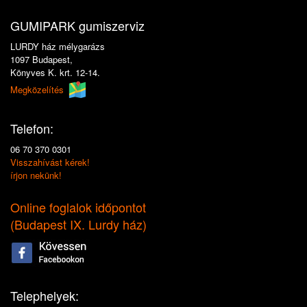
GUMIPARK gumiszerviz
LURDY ház mélygarázs
1097 Budapest,
Könyves K. krt. 12-14.
Megközelítés
Telefon:
06 70 370 0301
Visszahívást kérek!
írjon nekünk!
Online foglalok időpontot
(
Budapest IX. Lurdy ház
)
Telephelyek: