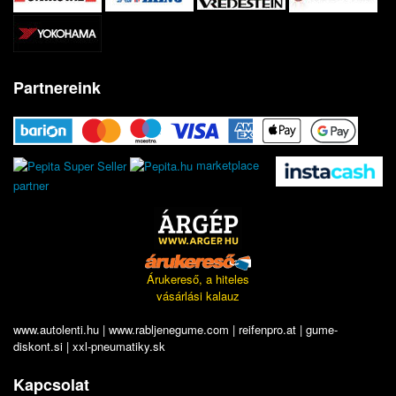
Partnereink
marketplace
partner
Árukereső, a hiteles
vásárlási kalauz
www.autolenti.hu
|
www.rabljenegume.com
|
reifenpro.at
|
gume-
diskont.si
|
xxl-pneumatiky.sk
Kapcsolat