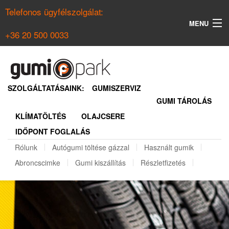
Telefonos ügyfélszolgálat:
MENU
+36 20 500 0033
KERESÉS
NYÁRI GUMI KERESŐ
SZOLGÁLTATÁSAINK:
GUMISZERVIZ
GUMI TÁROLÁS
TÉLI GUMI KERESŐ
KLÍMATÖLTÉS
OLAJCSERE
BELÉPÉS
IDŐPONT FOGLALÁS
REGISZTRÁCIÓ
Rólunk
Autógumi töltése gázzal
Használt gumik
Abroncscimke
Gumi kiszállítás
Részletfizetés