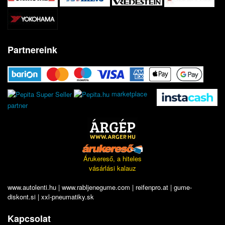
Partnereink
marketplace
partner
Árukereső, a hiteles
vásárlási kalauz
www.autolenti.hu
|
www.rabljenegume.com
|
reifenpro.at
|
gume-
diskont.si
|
xxl-pneumatiky.sk
Kapcsolat