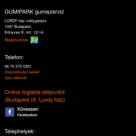
GUMIPARK gumiszerviz
LURDY ház mélygarázs
1097 Budapest,
Könyves K. krt. 12-14.
Megközelítés
Telefon:
06 70 370 0301
Visszahívást kérek!
írjon nekünk!
Online foglalok időpontot
(
Budapest IX. Lurdy ház
)
Telephelyek: