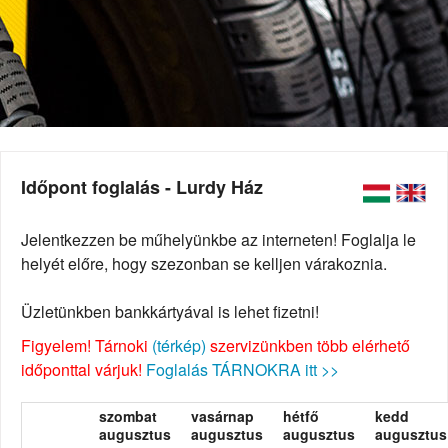
Időpont foglalás - Lurdy Ház
Jelentkezzen be műhelyünkbe az interneten! Foglalja le
helyét előre, hogy szezonban se kelljen várakoznia.
Üzletünkben bankkártyával is lehet fizetni!
Figyelem! Tárnoki
(térkép)
szervizünkben több elérhető
időponttal várjuk!
Foglalás TÁRNOKRA itt >>
szombat
vasárnap
hétfő
kedd
augusztus
augusztus
augusztus
augusztus