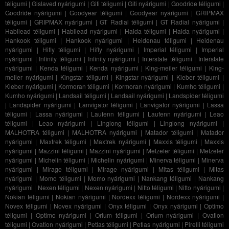
téligumi
|
Gislaved nyárigumi
|
Giti téligumi
|
Giti nyárigumi
|
Goodride téligumi
|
Goodride nyárigumi
|
Goodyear téligumi
|
Goodyear nyárigumi
|
GRIPMAX
téligumi
|
GRIPMAX nyárigumi
|
GT Radial téligumi
|
GT Radial nyárigumi
|
Habilead téligumi
|
Habilead nyárigumi
|
Haida téligumi
|
Haida nyárigumi
|
Hankook téligumi
|
Hankook nyárigumi
|
Heidenau téligumi
|
Heidenau
nyárigumi
|
Hifly téligumi
|
Hifly nyárigumi
|
Imperial téligumi
|
Imperial
nyárigumi
|
Infinity téligumi
|
Infinity nyárigumi
|
Interstate téligumi
|
Interstate
nyárigumi
|
Kenda téligumi
|
Kenda nyárigumi
|
King-meiler téligumi
|
King-
meiler nyárigumi
|
Kingstar téligumi
|
Kingstar nyárigumi
|
Kleber téligumi
|
Kleber nyárigumi
|
Kormoran téligumi
|
Kormoran nyárigumi
|
Kumho téligumi
|
Kumho nyárigumi
|
Landsail téligumi
|
Landsail nyárigumi
|
Landspider téligumi
|
Landspider nyárigumi
|
Lanvigator téligumi
|
Lanvigator nyárigumi
|
Lassa
téligumi
|
Lassa nyárigumi
|
Laufenn téligumi
|
Laufenn nyárigumi
|
Leao
téligumi
|
Leao nyárigumi
|
Linglong téligumi
|
Linglong nyárigumi
|
MALHOTRA téligumi
|
MALHOTRA nyárigumi
|
Matador téligumi
|
Matador
nyárigumi
|
Maxtrek téligumi
|
Maxtrek nyárigumi
|
Maxxis téligumi
|
Maxxis
nyárigumi
|
Mazzini téligumi
|
Mazzini nyárigumi
|
Metzeler téligumi
|
Metzeler
nyárigumi
|
Michelin téligumi
|
Michelin nyárigumi
|
Minerva téligumi
|
Minerva
nyárigumi
|
Mirage téligumi
|
Mirage nyárigumi
|
Mitas téligumi
|
Mitas
nyárigumi
|
Momo téligumi
|
Momo nyárigumi
|
Nankang téligumi
|
Nankang
nyárigumi
|
Nexen téligumi
|
Nexen nyárigumi
|
Nitto téligumi
|
Nitto nyárigumi
|
Nokian téligumi
|
Nokian nyárigumi
|
Nordexx téligumi
|
Nordexx nyárigumi
|
Novex téligumi
|
Novex nyárigumi
|
Onyx téligumi
|
Onyx nyárigumi
|
Optimo
téligumi
|
Optimo nyárigumi
|
Orium téligumi
|
Orium nyárigumi
|
Ovation
téligumi
|
Ovation nyárigumi
|
Petlas téligumi
|
Petlas nyárigumi
|
Pirelli téligumi