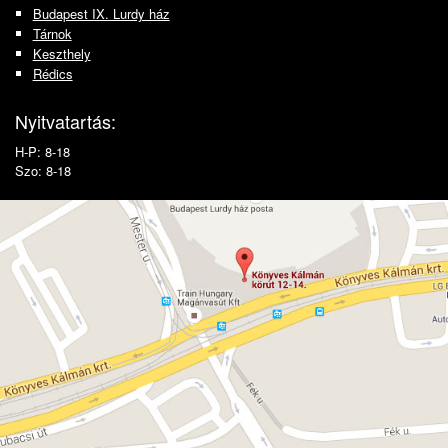
Budapest IX. Lurdy ház
Tárnok
Keszthely
Rédics
Nyitvatartás:
H-P: 8-18
Szo: 8-18