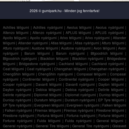
2026 © gumipark.hu - Minden jog fenntartva!
Achilles téligumi
|
Achilles nyárigumi
|
Aeolus téligumi
|
Aeolus nyárigumi
|
Altenzo téligumi
|
Altenzo nyárigumi
|
APLUS téligumi
|
APLUS nyárigumi
|
Apollo téligumi
|
Apollo nyárigumi
|
Arivo téligumi
|
Arivo nyárigumi
|
Atlander
téligumi
|
Atlander nyárigumi
|
Atlas téligumi
|
Atlas nyárigumi
|
Atturo téligumi
|
Atturo nyárigumi
|
Austone téligumi
|
Austone nyárigumi
|
Avon téligumi
|
Avon
nyárigumi
|
Barum téligumi
|
Barum nyárigumi
|
Bfgoodrich téligumi
|
Bfgoodrich nyárigumi
|
Blacklion téligumi
|
Blacklion nyárigumi
|
Bridgestone
téligumi
|
Bridgestone nyárigumi
|
Cachland téligumi
|
Cachland nyárigumi
|
Ceat téligumi
|
Ceat nyárigumi
|
Chengshan téligumi
|
Chengshan nyárigumi
|
ChengShin téligumi
|
ChengShin nyárigumi
|
Compasal téligumi
|
Compasal
nyárigumi
|
Continental téligumi
|
Continental nyárigumi
|
Cooper téligumi
|
Cooper nyárigumi
|
Davanti téligumi
|
Davanti nyárigumi
|
Dayton téligumi
|
Dayton nyárigumi
|
Debica téligumi
|
Debica nyárigumi
|
Delinte téligumi
|
Delinte nyárigumi
|
Diplomat téligumi
|
Diplomat nyárigumi
|
Dunlop téligumi
|
Dunlop nyárigumi
|
Duraturn téligumi
|
Duraturn nyárigumi
|
EP Tyre téligumi
|
EP Tyre nyárigumi
|
Evergreen téligumi
|
Evergreen nyárigumi
|
Falken téligumi
|
Falken nyárigumi
|
Firemax téligumi
|
Firemax nyárigumi
|
Firestone téligumi
|
Firestone nyárigumi
|
Fortuna téligumi
|
Fortuna nyárigumi
|
Fortune téligumi
|
Fortune nyárigumi
|
Fulda téligumi
|
Fulda nyárigumi
|
General téligumi
|
General nyárigumi
|
General Tire téligumi
|
General Tire nyárigumi
|
Gislaved