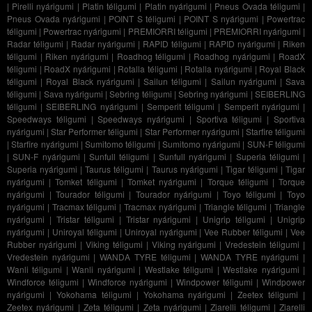
|
Pirelli nyárigumi
|
Platin téligumi
|
Platin nyárigumi
|
Pneus Ovada téligumi
|
Pneus Ovada nyárigumi
|
POINT S téligumi
|
POINT S nyárigumi
|
Powertrac
téligumi
|
Powertrac nyárigumi
|
PREMIORRI téligumi
|
PREMIORRI nyárigumi
|
Radar téligumi
|
Radar nyárigumi
|
RAPID téligumi
|
RAPID nyárigumi
|
Riken
téligumi
|
Riken nyárigumi
|
Roadhog téligumi
|
Roadhog nyárigumi
|
RoadX
téligumi
|
RoadX nyárigumi
|
Rotalla téligumi
|
Rotalla nyárigumi
|
Royal Black
téligumi
|
Royal Black nyárigumi
|
Sailun téligumi
|
Sailun nyárigumi
|
Sava
téligumi
|
Sava nyárigumi
|
Sebring téligumi
|
Sebring nyárigumi
|
SEIBERLING
téligumi
|
SEIBERLING nyárigumi
|
Semperit téligumi
|
Semperit nyárigumi
|
Speedways téligumi
|
Speedways nyárigumi
|
Sportiva téligumi
|
Sportiva
nyárigumi
|
Star Performer téligumi
|
Star Performer nyárigumi
|
Starfire téligumi
|
Starfire nyárigumi
|
Sumitomo téligumi
|
Sumitomo nyárigumi
|
SUN-F téligumi
|
SUN-F nyárigumi
|
Sunfull téligumi
|
Sunfull nyárigumi
|
Superia téligumi
|
Superia nyárigumi
|
Taurus téligumi
|
Taurus nyárigumi
|
Tigar téligumi
|
Tigar
nyárigumi
|
Tomket téligumi
|
Tomket nyárigumi
|
Torque téligumi
|
Torque
nyárigumi
|
Tourador téligumi
|
Tourador nyárigumi
|
Toyo téligumi
|
Toyo
nyárigumi
|
Tracmax téligumi
|
Tracmax nyárigumi
|
Triangle téligumi
|
Triangle
nyárigumi
|
Tristar téligumi
|
Tristar nyárigumi
|
Unigrip téligumi
|
Unigrip
nyárigumi
|
Uniroyal téligumi
|
Uniroyal nyárigumi
|
Vee Rubber téligumi
|
Vee
Rubber nyárigumi
|
Viking téligumi
|
Viking nyárigumi
|
Vredestein téligumi
|
Vredestein nyárigumi
|
WANDA TYRE téligumi
|
WANDA TYRE nyárigumi
|
Wanli téligumi
|
Wanli nyárigumi
|
Westlake téligumi
|
Westlake nyárigumi
|
Windforce téligumi
|
Windforce nyárigumi
|
Windpower téligumi
|
Windpower
nyárigumi
|
Yokohama téligumi
|
Yokohama nyárigumi
|
Zeetex téligumi
|
Zeetex nyárigumi
|
Zeta téligumi
|
Zeta nyárigumi
|
Ziarelli téligumi
|
Ziarelli