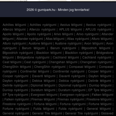
2026 © gumipark.hu - Minden jog fenntartva!
Achilles téligumi
|
Achilles nyárigumi
|
Aeolus téligumi
|
Aeolus nyárigumi
|
Altenzo téligumi
|
Altenzo nyárigumi
|
APLUS téligumi
|
APLUS nyárigumi
|
Apollo téligumi
|
Apollo nyárigumi
|
Arivo téligumi
|
Arivo nyárigumi
|
Atlander
téligumi
|
Atlander nyárigumi
|
Atlas téligumi
|
Atlas nyárigumi
|
Atturo téligumi
|
Atturo nyárigumi
|
Austone téligumi
|
Austone nyárigumi
|
Avon téligumi
|
Avon
nyárigumi
|
Barum téligumi
|
Barum nyárigumi
|
Bfgoodrich téligumi
|
Bfgoodrich nyárigumi
|
Blacklion téligumi
|
Blacklion nyárigumi
|
Bridgestone
téligumi
|
Bridgestone nyárigumi
|
Cachland téligumi
|
Cachland nyárigumi
|
Ceat téligumi
|
Ceat nyárigumi
|
Chengshan téligumi
|
Chengshan nyárigumi
|
ChengShin téligumi
|
ChengShin nyárigumi
|
Compasal téligumi
|
Compasal
nyárigumi
|
Continental téligumi
|
Continental nyárigumi
|
Cooper téligumi
|
Cooper nyárigumi
|
Davanti téligumi
|
Davanti nyárigumi
|
Dayton téligumi
|
Dayton nyárigumi
|
Debica téligumi
|
Debica nyárigumi
|
Delinte téligumi
|
Delinte nyárigumi
|
Diplomat téligumi
|
Diplomat nyárigumi
|
Dunlop téligumi
|
Dunlop nyárigumi
|
Duraturn téligumi
|
Duraturn nyárigumi
|
EP Tyre téligumi
|
EP Tyre nyárigumi
|
Evergreen téligumi
|
Evergreen nyárigumi
|
Falken téligumi
|
Falken nyárigumi
|
Firemax téligumi
|
Firemax nyárigumi
|
Firestone téligumi
|
Firestone nyárigumi
|
Fortuna téligumi
|
Fortuna nyárigumi
|
Fortune téligumi
|
Fortune nyárigumi
|
Fulda téligumi
|
Fulda nyárigumi
|
General téligumi
|
General nyárigumi
|
General Tire téligumi
|
General Tire nyárigumi
|
Gislaved