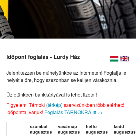
Időpont foglalás - Lurdy Ház
Jelentkezzen be műhelyünkbe az interneten! Foglalja le
helyét előre, hogy szezonban se kelljen várakoznia.
Üzletünkben bankkártyával is lehet fizetni!
Figyelem! Tárnoki
(térkép)
szervizünkben több elérhető
időponttal várjuk!
Foglalás TÁRNOKRA itt >>
szombat
vasárnap
hétfő
kedd
augusztus
augusztus
augusztus
augusztus