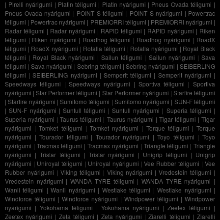
|
Pirelli nyárigumi
|
Platin téligumi
|
Platin nyárigumi
|
Pneus Ovada téligumi
|
Pneus Ovada nyárigumi
|
POINT S téligumi
|
POINT S nyárigumi
|
Powertrac
téligumi
|
Powertrac nyárigumi
|
PREMIORRI téligumi
|
PREMIORRI nyárigumi
|
Radar téligumi
|
Radar nyárigumi
|
RAPID téligumi
|
RAPID nyárigumi
|
Riken
téligumi
|
Riken nyárigumi
|
Roadhog téligumi
|
Roadhog nyárigumi
|
RoadX
téligumi
|
RoadX nyárigumi
|
Rotalla téligumi
|
Rotalla nyárigumi
|
Royal Black
téligumi
|
Royal Black nyárigumi
|
Sailun téligumi
|
Sailun nyárigumi
|
Sava
téligumi
|
Sava nyárigumi
|
Sebring téligumi
|
Sebring nyárigumi
|
SEIBERLING
téligumi
|
SEIBERLING nyárigumi
|
Semperit téligumi
|
Semperit nyárigumi
|
Speedways téligumi
|
Speedways nyárigumi
|
Sportiva téligumi
|
Sportiva
nyárigumi
|
Star Performer téligumi
|
Star Performer nyárigumi
|
Starfire téligumi
|
Starfire nyárigumi
|
Sumitomo téligumi
|
Sumitomo nyárigumi
|
SUN-F téligumi
|
SUN-F nyárigumi
|
Sunfull téligumi
|
Sunfull nyárigumi
|
Superia téligumi
|
Superia nyárigumi
|
Taurus téligumi
|
Taurus nyárigumi
|
Tigar téligumi
|
Tigar
nyárigumi
|
Tomket téligumi
|
Tomket nyárigumi
|
Torque téligumi
|
Torque
nyárigumi
|
Tourador téligumi
|
Tourador nyárigumi
|
Toyo téligumi
|
Toyo
nyárigumi
|
Tracmax téligumi
|
Tracmax nyárigumi
|
Triangle téligumi
|
Triangle
nyárigumi
|
Tristar téligumi
|
Tristar nyárigumi
|
Unigrip téligumi
|
Unigrip
nyárigumi
|
Uniroyal téligumi
|
Uniroyal nyárigumi
|
Vee Rubber téligumi
|
Vee
Rubber nyárigumi
|
Viking téligumi
|
Viking nyárigumi
|
Vredestein téligumi
|
Vredestein nyárigumi
|
WANDA TYRE téligumi
|
WANDA TYRE nyárigumi
|
Wanli téligumi
|
Wanli nyárigumi
|
Westlake téligumi
|
Westlake nyárigumi
|
Windforce téligumi
|
Windforce nyárigumi
|
Windpower téligumi
|
Windpower
nyárigumi
|
Yokohama téligumi
|
Yokohama nyárigumi
|
Zeetex téligumi
|
Zeetex nyárigumi
|
Zeta téligumi
|
Zeta nyárigumi
|
Ziarelli téligumi
|
Ziarelli