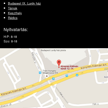
Budapest IX. Lurdy ház
Tárnok
Keszthely
Rédics
Nyitvatartás:
H-P: 8-18
Szo: 8-18