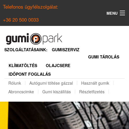
Telefonos ügyfélszolgálat:
MENU
+36 20 500 0033
KERESÉS
NYÁRI GUMI KERESŐ
SZOLGÁLTATÁSAINK:
GUMISZERVIZ
GUMI TÁROLÁS
TÉLI GUMI KERESŐ
KLÍMATÖLTÉS
OLAJCSERE
BELÉPÉS
IDŐPONT FOGLALÁS
REGISZTRÁCIÓ
Rólunk
Autógumi töltése gázzal
Használt gumik
Abroncscimke
Gumi kiszállítás
Részletfizetés