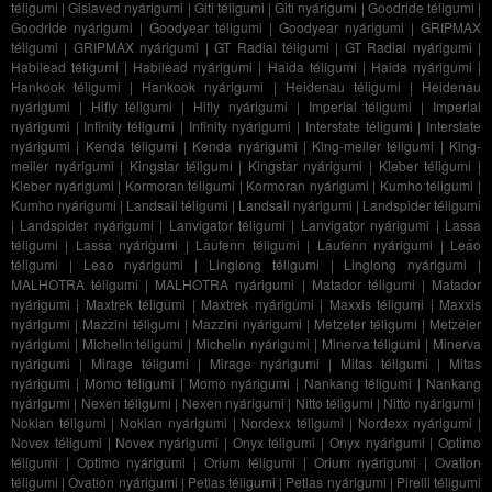
téligumi
|
Gislaved nyárigumi
|
Giti téligumi
|
Giti nyárigumi
|
Goodride téligumi
|
Goodride nyárigumi
|
Goodyear téligumi
|
Goodyear nyárigumi
|
GRIPMAX
téligumi
|
GRIPMAX nyárigumi
|
GT Radial téligumi
|
GT Radial nyárigumi
|
Habilead téligumi
|
Habilead nyárigumi
|
Haida téligumi
|
Haida nyárigumi
|
Hankook téligumi
|
Hankook nyárigumi
|
Heidenau téligumi
|
Heidenau
nyárigumi
|
Hifly téligumi
|
Hifly nyárigumi
|
Imperial téligumi
|
Imperial
nyárigumi
|
Infinity téligumi
|
Infinity nyárigumi
|
Interstate téligumi
|
Interstate
nyárigumi
|
Kenda téligumi
|
Kenda nyárigumi
|
King-meiler téligumi
|
King-
meiler nyárigumi
|
Kingstar téligumi
|
Kingstar nyárigumi
|
Kleber téligumi
|
Kleber nyárigumi
|
Kormoran téligumi
|
Kormoran nyárigumi
|
Kumho téligumi
|
Kumho nyárigumi
|
Landsail téligumi
|
Landsail nyárigumi
|
Landspider téligumi
|
Landspider nyárigumi
|
Lanvigator téligumi
|
Lanvigator nyárigumi
|
Lassa
téligumi
|
Lassa nyárigumi
|
Laufenn téligumi
|
Laufenn nyárigumi
|
Leao
téligumi
|
Leao nyárigumi
|
Linglong téligumi
|
Linglong nyárigumi
|
MALHOTRA téligumi
|
MALHOTRA nyárigumi
|
Matador téligumi
|
Matador
nyárigumi
|
Maxtrek téligumi
|
Maxtrek nyárigumi
|
Maxxis téligumi
|
Maxxis
nyárigumi
|
Mazzini téligumi
|
Mazzini nyárigumi
|
Metzeler téligumi
|
Metzeler
nyárigumi
|
Michelin téligumi
|
Michelin nyárigumi
|
Minerva téligumi
|
Minerva
nyárigumi
|
Mirage téligumi
|
Mirage nyárigumi
|
Mitas téligumi
|
Mitas
nyárigumi
|
Momo téligumi
|
Momo nyárigumi
|
Nankang téligumi
|
Nankang
nyárigumi
|
Nexen téligumi
|
Nexen nyárigumi
|
Nitto téligumi
|
Nitto nyárigumi
|
Nokian téligumi
|
Nokian nyárigumi
|
Nordexx téligumi
|
Nordexx nyárigumi
|
Novex téligumi
|
Novex nyárigumi
|
Onyx téligumi
|
Onyx nyárigumi
|
Optimo
téligumi
|
Optimo nyárigumi
|
Orium téligumi
|
Orium nyárigumi
|
Ovation
téligumi
|
Ovation nyárigumi
|
Petlas téligumi
|
Petlas nyárigumi
|
Pirelli téligumi