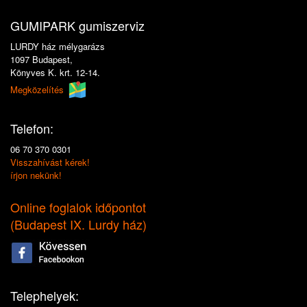
GUMIPARK gumiszerviz
LURDY ház mélygarázs
1097 Budapest,
Könyves K. krt. 12-14.
Megközelítés
Telefon:
06 70 370 0301
Visszahívást kérek!
írjon nekünk!
Online foglalok időpontot
(
Budapest IX. Lurdy ház
)
Telephelyek: