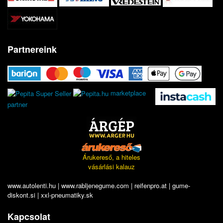
Partnereink
marketplace
partner
Árukereső, a hiteles
vásárlási kalauz
www.autolenti.hu
|
www.rabljenegume.com
|
reifenpro.at
|
gume-
diskont.si
|
xxl-pneumatiky.sk
Kapcsolat