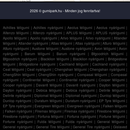
2026 © gumipark.hu - Minden jog fenntartva!
Achilles téligumi
|
Achilles nyárigumi
|
Aeolus téligumi
|
Aeolus nyárigumi
|
Altenzo téligumi
|
Altenzo nyárigumi
|
APLUS téligumi
|
APLUS nyárigumi
|
Apollo téligumi
|
Apollo nyárigumi
|
Arivo téligumi
|
Arivo nyárigumi
|
Atlander
téligumi
|
Atlander nyárigumi
|
Atlas téligumi
|
Atlas nyárigumi
|
Atturo téligumi
|
Atturo nyárigumi
|
Austone téligumi
|
Austone nyárigumi
|
Avon téligumi
|
Avon
nyárigumi
|
Barum téligumi
|
Barum nyárigumi
|
Bfgoodrich téligumi
|
Bfgoodrich nyárigumi
|
Blacklion téligumi
|
Blacklion nyárigumi
|
Bridgestone
téligumi
|
Bridgestone nyárigumi
|
Cachland téligumi
|
Cachland nyárigumi
|
Ceat téligumi
|
Ceat nyárigumi
|
Chengshan téligumi
|
Chengshan nyárigumi
|
ChengShin téligumi
|
ChengShin nyárigumi
|
Compasal téligumi
|
Compasal
nyárigumi
|
Continental téligumi
|
Continental nyárigumi
|
Cooper téligumi
|
Cooper nyárigumi
|
Davanti téligumi
|
Davanti nyárigumi
|
Dayton téligumi
|
Dayton nyárigumi
|
Debica téligumi
|
Debica nyárigumi
|
Delinte téligumi
|
Delinte nyárigumi
|
Diplomat téligumi
|
Diplomat nyárigumi
|
Dunlop téligumi
|
Dunlop nyárigumi
|
Duraturn téligumi
|
Duraturn nyárigumi
|
EP Tyre téligumi
|
EP Tyre nyárigumi
|
Evergreen téligumi
|
Evergreen nyárigumi
|
Falken téligumi
|
Falken nyárigumi
|
Firemax téligumi
|
Firemax nyárigumi
|
Firestone téligumi
|
Firestone nyárigumi
|
Fortuna téligumi
|
Fortuna nyárigumi
|
Fortune téligumi
|
Fortune nyárigumi
|
Fulda téligumi
|
Fulda nyárigumi
|
General téligumi
|
General nyárigumi
|
General Tire téligumi
|
General Tire nyárigumi
|
Gislaved