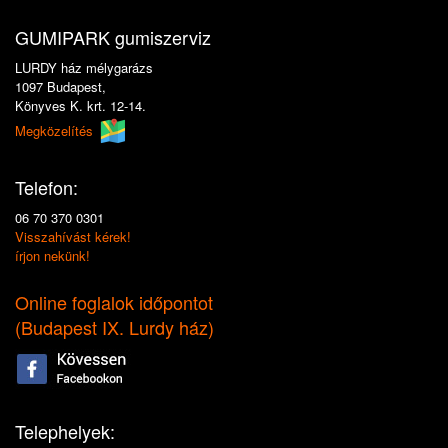
GUMIPARK gumiszerviz
LURDY ház mélygarázs
1097 Budapest,
Könyves K. krt. 12-14.
Megközelítés
Telefon:
06 70 370 0301
Visszahívást kérek!
írjon nekünk!
Online foglalok időpontot
(
Budapest IX. Lurdy ház
)
Telephelyek: