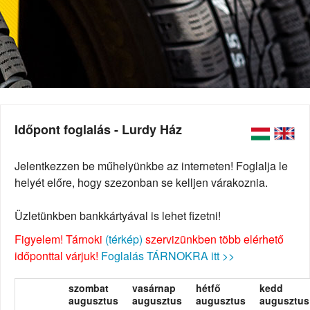
Időpont foglalás - Lurdy Ház
Jelentkezzen be műhelyünkbe az interneten! Foglalja le
helyét előre, hogy szezonban se kelljen várakoznia.
Üzletünkben bankkártyával is lehet fizetni!
Figyelem! Tárnoki
(térkép)
szervizünkben több elérhető
időponttal várjuk!
Foglalás TÁRNOKRA itt >>
szombat
vasárnap
hétfő
kedd
augusztus
augusztus
augusztus
augusztus