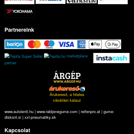
Partnereink
marketplace
partner
Árukereső, a hiteles
vásárlási kalauz
www.autolenti.hu
|
www.rabljenegume.com
|
reifenpro.at
|
gume-
diskont.si
|
xxl-pneumatiky.sk
Kapcsolat