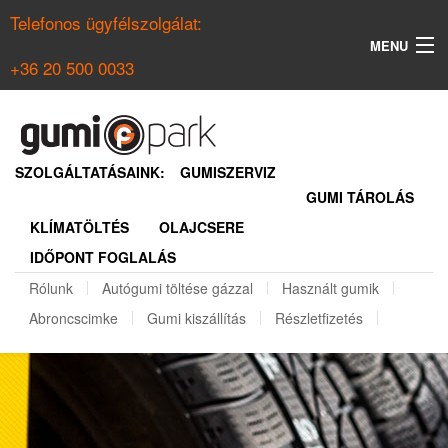
Telefonos ügyfélszolgálat:
MENU
+36 20 500 0033
KERESÉS
NYÁRI GUMI KERESŐ
SZOLGÁLTATÁSAINK:
GUMISZERVIZ
GUMI TÁROLÁS
TÉLI GUMI KERESŐ
KLÍMATÖLTÉS
OLAJCSERE
BELÉPÉS
IDŐPONT FOGLALÁS
REGISZTRÁCIÓ
Rólunk
Autógumi töltése gázzal
Használt gumik
Abroncscimke
Gumi kiszállítás
Részletfizetés