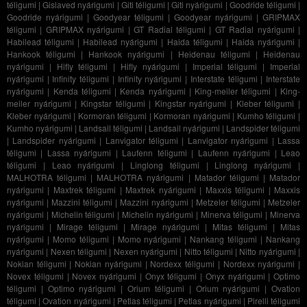
téligumi
|
Gislaved nyárigumi
|
Giti téligumi
|
Giti nyárigumi
|
Goodride téligumi
|
Goodride nyárigumi
|
Goodyear téligumi
|
Goodyear nyárigumi
|
GRIPMAX
téligumi
|
GRIPMAX nyárigumi
|
GT Radial téligumi
|
GT Radial nyárigumi
|
Habilead téligumi
|
Habilead nyárigumi
|
Haida téligumi
|
Haida nyárigumi
|
Hankook téligumi
|
Hankook nyárigumi
|
Heidenau téligumi
|
Heidenau
nyárigumi
|
Hifly téligumi
|
Hifly nyárigumi
|
Imperial téligumi
|
Imperial
nyárigumi
|
Infinity téligumi
|
Infinity nyárigumi
|
Interstate téligumi
|
Interstate
nyárigumi
|
Kenda téligumi
|
Kenda nyárigumi
|
King-meiler téligumi
|
King-
meiler nyárigumi
|
Kingstar téligumi
|
Kingstar nyárigumi
|
Kleber téligumi
|
Kleber nyárigumi
|
Kormoran téligumi
|
Kormoran nyárigumi
|
Kumho téligumi
|
Kumho nyárigumi
|
Landsail téligumi
|
Landsail nyárigumi
|
Landspider téligumi
|
Landspider nyárigumi
|
Lanvigator téligumi
|
Lanvigator nyárigumi
|
Lassa
téligumi
|
Lassa nyárigumi
|
Laufenn téligumi
|
Laufenn nyárigumi
|
Leao
téligumi
|
Leao nyárigumi
|
Linglong téligumi
|
Linglong nyárigumi
|
MALHOTRA téligumi
|
MALHOTRA nyárigumi
|
Matador téligumi
|
Matador
nyárigumi
|
Maxtrek téligumi
|
Maxtrek nyárigumi
|
Maxxis téligumi
|
Maxxis
nyárigumi
|
Mazzini téligumi
|
Mazzini nyárigumi
|
Metzeler téligumi
|
Metzeler
nyárigumi
|
Michelin téligumi
|
Michelin nyárigumi
|
Minerva téligumi
|
Minerva
nyárigumi
|
Mirage téligumi
|
Mirage nyárigumi
|
Mitas téligumi
|
Mitas
nyárigumi
|
Momo téligumi
|
Momo nyárigumi
|
Nankang téligumi
|
Nankang
nyárigumi
|
Nexen téligumi
|
Nexen nyárigumi
|
Nitto téligumi
|
Nitto nyárigumi
|
Nokian téligumi
|
Nokian nyárigumi
|
Nordexx téligumi
|
Nordexx nyárigumi
|
Novex téligumi
|
Novex nyárigumi
|
Onyx téligumi
|
Onyx nyárigumi
|
Optimo
téligumi
|
Optimo nyárigumi
|
Orium téligumi
|
Orium nyárigumi
|
Ovation
téligumi
|
Ovation nyárigumi
|
Petlas téligumi
|
Petlas nyárigumi
|
Pirelli téligumi