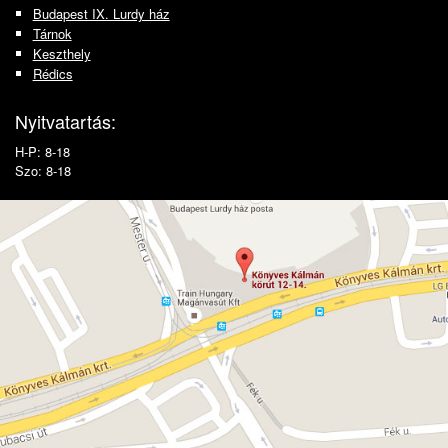
Budapest IX. Lurdy ház
Tárnok
Keszthely
Rédics
Nyitvatartás:
H-P: 8-18
Szo: 8-18