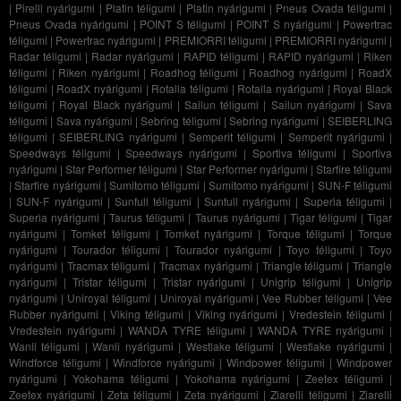
|
Pirelli nyárigumi
|
Platin téligumi
|
Platin nyárigumi
|
Pneus Ovada téligumi
|
Pneus Ovada nyárigumi
|
POINT S téligumi
|
POINT S nyárigumi
|
Powertrac
téligumi
|
Powertrac nyárigumi
|
PREMIORRI téligumi
|
PREMIORRI nyárigumi
|
Radar téligumi
|
Radar nyárigumi
|
RAPID téligumi
|
RAPID nyárigumi
|
Riken
téligumi
|
Riken nyárigumi
|
Roadhog téligumi
|
Roadhog nyárigumi
|
RoadX
téligumi
|
RoadX nyárigumi
|
Rotalla téligumi
|
Rotalla nyárigumi
|
Royal Black
téligumi
|
Royal Black nyárigumi
|
Sailun téligumi
|
Sailun nyárigumi
|
Sava
téligumi
|
Sava nyárigumi
|
Sebring téligumi
|
Sebring nyárigumi
|
SEIBERLING
téligumi
|
SEIBERLING nyárigumi
|
Semperit téligumi
|
Semperit nyárigumi
|
Speedways téligumi
|
Speedways nyárigumi
|
Sportiva téligumi
|
Sportiva
nyárigumi
|
Star Performer téligumi
|
Star Performer nyárigumi
|
Starfire téligumi
|
Starfire nyárigumi
|
Sumitomo téligumi
|
Sumitomo nyárigumi
|
SUN-F téligumi
|
SUN-F nyárigumi
|
Sunfull téligumi
|
Sunfull nyárigumi
|
Superia téligumi
|
Superia nyárigumi
|
Taurus téligumi
|
Taurus nyárigumi
|
Tigar téligumi
|
Tigar
nyárigumi
|
Tomket téligumi
|
Tomket nyárigumi
|
Torque téligumi
|
Torque
nyárigumi
|
Tourador téligumi
|
Tourador nyárigumi
|
Toyo téligumi
|
Toyo
nyárigumi
|
Tracmax téligumi
|
Tracmax nyárigumi
|
Triangle téligumi
|
Triangle
nyárigumi
|
Tristar téligumi
|
Tristar nyárigumi
|
Unigrip téligumi
|
Unigrip
nyárigumi
|
Uniroyal téligumi
|
Uniroyal nyárigumi
|
Vee Rubber téligumi
|
Vee
Rubber nyárigumi
|
Viking téligumi
|
Viking nyárigumi
|
Vredestein téligumi
|
Vredestein nyárigumi
|
WANDA TYRE téligumi
|
WANDA TYRE nyárigumi
|
Wanli téligumi
|
Wanli nyárigumi
|
Westlake téligumi
|
Westlake nyárigumi
|
Windforce téligumi
|
Windforce nyárigumi
|
Windpower téligumi
|
Windpower
nyárigumi
|
Yokohama téligumi
|
Yokohama nyárigumi
|
Zeetex téligumi
|
Zeetex nyárigumi
|
Zeta téligumi
|
Zeta nyárigumi
|
Ziarelli téligumi
|
Ziarelli