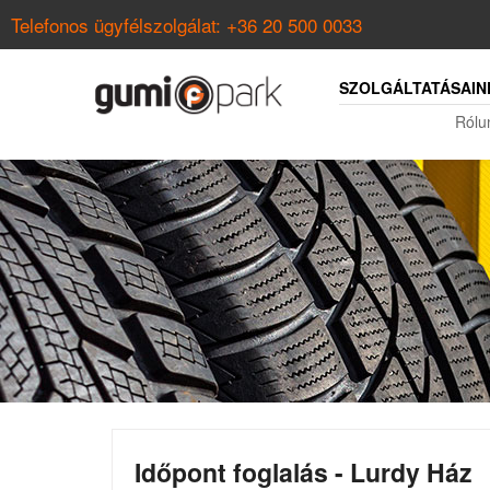
Telefonos ügyfélszolgálat:
+36 20 500 0033
SZOLGÁLTATÁSAIN
Rólu
Időpont foglalás - Lurdy Ház