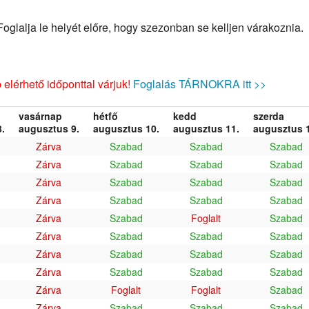
glalja le helyét előre, hogy szezonban se kelljen várakoznia.
elérhető időponttal várjuk!
Foglalás TÁRNOKRA itt >>
vasárnap
hétfő
kedd
szerda
.
augusztus 9.
augusztus 10.
augusztus 11.
augusztus 1
Zárva
Szabad
Szabad
Szabad
Zárva
Szabad
Szabad
Szabad
Zárva
Szabad
Szabad
Szabad
Zárva
Szabad
Szabad
Szabad
Zárva
Szabad
Foglalt
Szabad
Zárva
Szabad
Szabad
Szabad
Zárva
Szabad
Szabad
Szabad
Zárva
Szabad
Szabad
Szabad
Zárva
Foglalt
Foglalt
Szabad
Zárva
Szabad
Szabad
Szabad