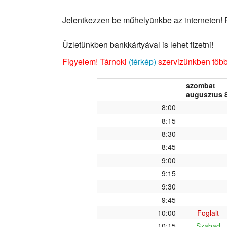
Jelentkezzen be műhelyünkbe az interneten! Fo
Üzletünkben bankkártyával is lehet fizetni!
Figyelem! Tárnoki
(térkép)
szervizünkben több 
szombat
augusztus 8
8:00
8:15
8:30
8:45
9:00
9:15
9:30
9:45
10:00
Foglalt
10:15
Szabad