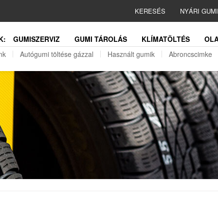
KERESÉS
NYÁRI GUM
K:
GUMISZERVIZ
GUMI TÁROLÁS
KLÍMATÖLTÉS
OLA
nk
Autógumi töltése gázzal
Használt gumik
Abroncscimke