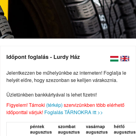
Időpont foglalás - Lurdy Ház
Jelentkezzen be műhelyünkbe az interneten! Foglalja le
helyét előre, hogy szezonban se kelljen várakoznia.
Üzletünkben bankkártyával is lehet fizetni!
Figyelem! Tárnoki
(térkép)
szervizünkben több elérhető
időponttal várjuk!
Foglalás TÁRNOKRA itt >>
péntek
szombat
vasárnap
hétfő
augusztus
augusztus
augusztus
augusztus