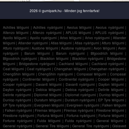
2026 © gumipark.hu - Minden jog fenntartva!
Achilles téligumi
|
Achilles nyárigumi
|
Aeolus téligumi
|
Aeolus nyárigumi
|
Altenzo téligumi
|
Altenzo nyárigumi
|
APLUS téligumi
|
APLUS nyárigumi
|
Apollo téligumi
|
Apollo nyárigumi
|
Arivo téligumi
|
Arivo nyárigumi
|
Atlander
téligumi
|
Atlander nyárigumi
|
Atlas téligumi
|
Atlas nyárigumi
|
Atturo téligumi
|
Atturo nyárigumi
|
Austone téligumi
|
Austone nyárigumi
|
Avon téligumi
|
Avon
nyárigumi
|
Barum téligumi
|
Barum nyárigumi
|
Bfgoodrich téligumi
|
Bfgoodrich nyárigumi
|
Blacklion téligumi
|
Blacklion nyárigumi
|
Bridgestone
téligumi
|
Bridgestone nyárigumi
|
Cachland téligumi
|
Cachland nyárigumi
|
Ceat téligumi
|
Ceat nyárigumi
|
Chengshan téligumi
|
Chengshan nyárigumi
|
ChengShin téligumi
|
ChengShin nyárigumi
|
Compasal téligumi
|
Compasal
nyárigumi
|
Continental téligumi
|
Continental nyárigumi
|
Cooper téligumi
|
Cooper nyárigumi
|
Davanti téligumi
|
Davanti nyárigumi
|
Dayton téligumi
|
Dayton nyárigumi
|
Debica téligumi
|
Debica nyárigumi
|
Delinte téligumi
|
Delinte nyárigumi
|
Diplomat téligumi
|
Diplomat nyárigumi
|
Dunlop téligumi
|
Dunlop nyárigumi
|
Duraturn téligumi
|
Duraturn nyárigumi
|
EP Tyre téligumi
|
EP Tyre nyárigumi
|
Evergreen téligumi
|
Evergreen nyárigumi
|
Falken téligumi
|
Falken nyárigumi
|
Firemax téligumi
|
Firemax nyárigumi
|
Firestone téligumi
|
Firestone nyárigumi
|
Fortuna téligumi
|
Fortuna nyárigumi
|
Fortune téligumi
|
Fortune nyárigumi
|
Fulda téligumi
|
Fulda nyárigumi
|
General téligumi
|
General nyárigumi
|
General Tire téligumi
|
General Tire nyárigumi
|
Gislaved