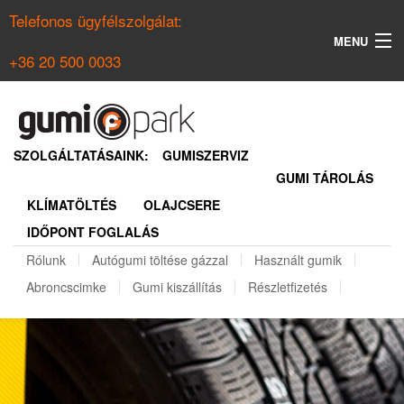
Telefonos ügyfélszolgálat:
MENU
+36 20 500 0033
KERESÉS
NYÁRI GUMI KERESŐ
SZOLGÁLTATÁSAINK:
GUMISZERVIZ
GUMI TÁROLÁS
TÉLI GUMI KERESŐ
KLÍMATÖLTÉS
OLAJCSERE
BELÉPÉS
IDŐPONT FOGLALÁS
REGISZTRÁCIÓ
Rólunk
Autógumi töltése gázzal
Használt gumik
Abroncscimke
Gumi kiszállítás
Részletfizetés