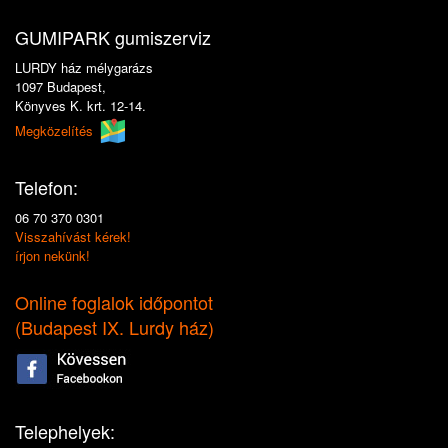
GUMIPARK gumiszerviz
LURDY ház mélygarázs
1097 Budapest,
Könyves K. krt. 12-14.
Megközelítés
Telefon:
06 70 370 0301
Visszahívást kérek!
írjon nekünk!
Online foglalok időpontot
(
Budapest IX. Lurdy ház
)
Telephelyek: