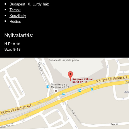
Budapest IX. Lurdy ház
Tárnok
Keszthely
Rédics
Nyitvatartás:
H-P: 8-18
Szo: 8-18