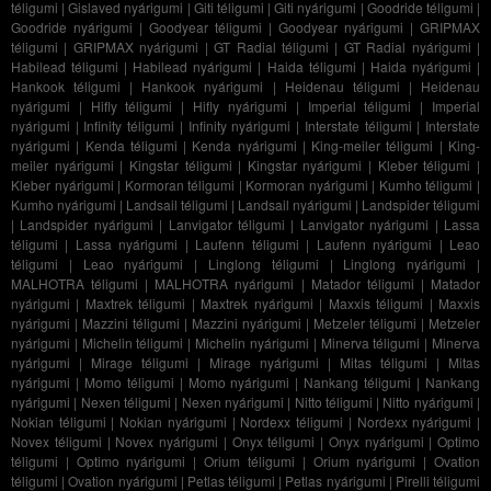
téligumi
|
Gislaved nyárigumi
|
Giti téligumi
|
Giti nyárigumi
|
Goodride téligumi
|
Goodride nyárigumi
|
Goodyear téligumi
|
Goodyear nyárigumi
|
GRIPMAX
téligumi
|
GRIPMAX nyárigumi
|
GT Radial téligumi
|
GT Radial nyárigumi
|
Habilead téligumi
|
Habilead nyárigumi
|
Haida téligumi
|
Haida nyárigumi
|
Hankook téligumi
|
Hankook nyárigumi
|
Heidenau téligumi
|
Heidenau
nyárigumi
|
Hifly téligumi
|
Hifly nyárigumi
|
Imperial téligumi
|
Imperial
nyárigumi
|
Infinity téligumi
|
Infinity nyárigumi
|
Interstate téligumi
|
Interstate
nyárigumi
|
Kenda téligumi
|
Kenda nyárigumi
|
King-meiler téligumi
|
King-
meiler nyárigumi
|
Kingstar téligumi
|
Kingstar nyárigumi
|
Kleber téligumi
|
Kleber nyárigumi
|
Kormoran téligumi
|
Kormoran nyárigumi
|
Kumho téligumi
|
Kumho nyárigumi
|
Landsail téligumi
|
Landsail nyárigumi
|
Landspider téligumi
|
Landspider nyárigumi
|
Lanvigator téligumi
|
Lanvigator nyárigumi
|
Lassa
téligumi
|
Lassa nyárigumi
|
Laufenn téligumi
|
Laufenn nyárigumi
|
Leao
téligumi
|
Leao nyárigumi
|
Linglong téligumi
|
Linglong nyárigumi
|
MALHOTRA téligumi
|
MALHOTRA nyárigumi
|
Matador téligumi
|
Matador
nyárigumi
|
Maxtrek téligumi
|
Maxtrek nyárigumi
|
Maxxis téligumi
|
Maxxis
nyárigumi
|
Mazzini téligumi
|
Mazzini nyárigumi
|
Metzeler téligumi
|
Metzeler
nyárigumi
|
Michelin téligumi
|
Michelin nyárigumi
|
Minerva téligumi
|
Minerva
nyárigumi
|
Mirage téligumi
|
Mirage nyárigumi
|
Mitas téligumi
|
Mitas
nyárigumi
|
Momo téligumi
|
Momo nyárigumi
|
Nankang téligumi
|
Nankang
nyárigumi
|
Nexen téligumi
|
Nexen nyárigumi
|
Nitto téligumi
|
Nitto nyárigumi
|
Nokian téligumi
|
Nokian nyárigumi
|
Nordexx téligumi
|
Nordexx nyárigumi
|
Novex téligumi
|
Novex nyárigumi
|
Onyx téligumi
|
Onyx nyárigumi
|
Optimo
téligumi
|
Optimo nyárigumi
|
Orium téligumi
|
Orium nyárigumi
|
Ovation
téligumi
|
Ovation nyárigumi
|
Petlas téligumi
|
Petlas nyárigumi
|
Pirelli téligumi