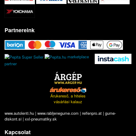
Partnereink
marketplace
partner
Árukereső, a hiteles
vásárlási kalauz
www.autolenti.hu
|
www.rabljenegume.com
|
reifenpro.at
|
gume-
diskont.si
|
xxl-pneumatiky.sk
Kapcsolat