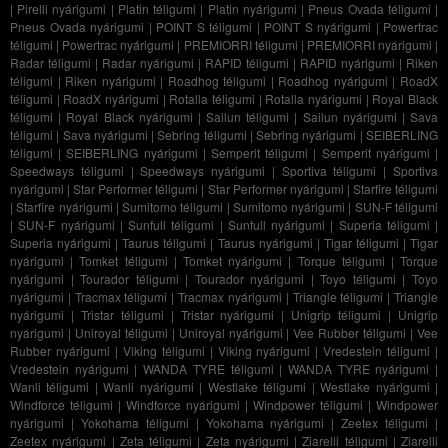
|
Pirelli nyárigumi
|
Platin téligumi
|
Platin nyárigumi
|
Pneus Ovada téligumi
|
Pneus Ovada nyárigumi
|
POINT S téligumi
|
POINT S nyárigumi
|
Powertrac
téligumi
|
Powertrac nyárigumi
|
PREMIORRI téligumi
|
PREMIORRI nyárigumi
|
Radar téligumi
|
Radar nyárigumi
|
RAPID téligumi
|
RAPID nyárigumi
|
Riken
téligumi
|
Riken nyárigumi
|
Roadhog téligumi
|
Roadhog nyárigumi
|
RoadX
téligumi
|
RoadX nyárigumi
|
Rotalla téligumi
|
Rotalla nyárigumi
|
Royal Black
téligumi
|
Royal Black nyárigumi
|
Sailun téligumi
|
Sailun nyárigumi
|
Sava
téligumi
|
Sava nyárigumi
|
Sebring téligumi
|
Sebring nyárigumi
|
SEIBERLING
téligumi
|
SEIBERLING nyárigumi
|
Semperit téligumi
|
Semperit nyárigumi
|
Speedways téligumi
|
Speedways nyárigumi
|
Sportiva téligumi
|
Sportiva
nyárigumi
|
Star Performer téligumi
|
Star Performer nyárigumi
|
Starfire téligumi
|
Starfire nyárigumi
|
Sumitomo téligumi
|
Sumitomo nyárigumi
|
SUN-F téligumi
|
SUN-F nyárigumi
|
Sunfull téligumi
|
Sunfull nyárigumi
|
Superia téligumi
|
Superia nyárigumi
|
Taurus téligumi
|
Taurus nyárigumi
|
Tigar téligumi
|
Tigar
nyárigumi
|
Tomket téligumi
|
Tomket nyárigumi
|
Torque téligumi
|
Torque
nyárigumi
|
Tourador téligumi
|
Tourador nyárigumi
|
Toyo téligumi
|
Toyo
nyárigumi
|
Tracmax téligumi
|
Tracmax nyárigumi
|
Triangle téligumi
|
Triangle
nyárigumi
|
Tristar téligumi
|
Tristar nyárigumi
|
Unigrip téligumi
|
Unigrip
nyárigumi
|
Uniroyal téligumi
|
Uniroyal nyárigumi
|
Vee Rubber téligumi
|
Vee
Rubber nyárigumi
|
Viking téligumi
|
Viking nyárigumi
|
Vredestein téligumi
|
Vredestein nyárigumi
|
WANDA TYRE téligumi
|
WANDA TYRE nyárigumi
|
Wanli téligumi
|
Wanli nyárigumi
|
Westlake téligumi
|
Westlake nyárigumi
|
Windforce téligumi
|
Windforce nyárigumi
|
Windpower téligumi
|
Windpower
nyárigumi
|
Yokohama téligumi
|
Yokohama nyárigumi
|
Zeetex téligumi
|
Zeetex nyárigumi
|
Zeta téligumi
|
Zeta nyárigumi
|
Ziarelli téligumi
|
Ziarelli