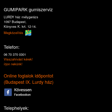
GUMIPARK gumiszerviz
LURDY ház mélygarázs
1097 Budapest,
Könyves K. krt. 12-14.
Megközelítés
Telefon:
06 70 370 0301
Visszahívást kérek!
írjon nekünk!
Online foglalok időpontot
(
Budapest IX. Lurdy ház
)
Telephelyek: