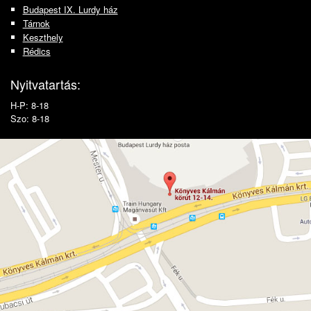
Budapest IX. Lurdy ház
Tárnok
Keszthely
Rédics
Nyitvatartás:
H-P: 8-18
Szo: 8-18