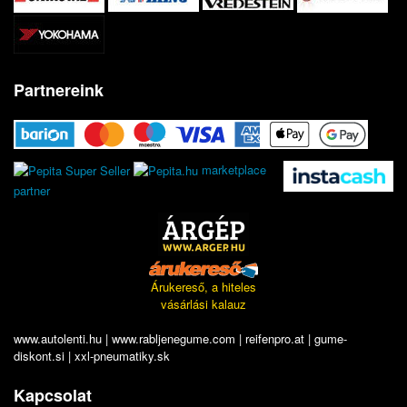
Partnereink
marketplace
partner
Árukereső, a hiteles
vásárlási kalauz
www.autolenti.hu
|
www.rabljenegume.com
|
reifenpro.at
|
gume-
diskont.si
|
xxl-pneumatiky.sk
Kapcsolat