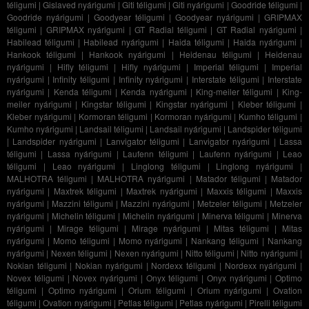
téligumi
|
Gislaved nyárigumi
|
Giti téligumi
|
Giti nyárigumi
|
Goodride téligumi
|
Goodride nyárigumi
|
Goodyear téligumi
|
Goodyear nyárigumi
|
GRIPMAX
téligumi
|
GRIPMAX nyárigumi
|
GT Radial téligumi
|
GT Radial nyárigumi
|
Habilead téligumi
|
Habilead nyárigumi
|
Haida téligumi
|
Haida nyárigumi
|
Hankook téligumi
|
Hankook nyárigumi
|
Heidenau téligumi
|
Heidenau
nyárigumi
|
Hifly téligumi
|
Hifly nyárigumi
|
Imperial téligumi
|
Imperial
nyárigumi
|
Infinity téligumi
|
Infinity nyárigumi
|
Interstate téligumi
|
Interstate
nyárigumi
|
Kenda téligumi
|
Kenda nyárigumi
|
King-meiler téligumi
|
King-
meiler nyárigumi
|
Kingstar téligumi
|
Kingstar nyárigumi
|
Kleber téligumi
|
Kleber nyárigumi
|
Kormoran téligumi
|
Kormoran nyárigumi
|
Kumho téligumi
|
Kumho nyárigumi
|
Landsail téligumi
|
Landsail nyárigumi
|
Landspider téligumi
|
Landspider nyárigumi
|
Lanvigator téligumi
|
Lanvigator nyárigumi
|
Lassa
téligumi
|
Lassa nyárigumi
|
Laufenn téligumi
|
Laufenn nyárigumi
|
Leao
téligumi
|
Leao nyárigumi
|
Linglong téligumi
|
Linglong nyárigumi
|
MALHOTRA téligumi
|
MALHOTRA nyárigumi
|
Matador téligumi
|
Matador
nyárigumi
|
Maxtrek téligumi
|
Maxtrek nyárigumi
|
Maxxis téligumi
|
Maxxis
nyárigumi
|
Mazzini téligumi
|
Mazzini nyárigumi
|
Metzeler téligumi
|
Metzeler
nyárigumi
|
Michelin téligumi
|
Michelin nyárigumi
|
Minerva téligumi
|
Minerva
nyárigumi
|
Mirage téligumi
|
Mirage nyárigumi
|
Mitas téligumi
|
Mitas
nyárigumi
|
Momo téligumi
|
Momo nyárigumi
|
Nankang téligumi
|
Nankang
nyárigumi
|
Nexen téligumi
|
Nexen nyárigumi
|
Nitto téligumi
|
Nitto nyárigumi
|
Nokian téligumi
|
Nokian nyárigumi
|
Nordexx téligumi
|
Nordexx nyárigumi
|
Novex téligumi
|
Novex nyárigumi
|
Onyx téligumi
|
Onyx nyárigumi
|
Optimo
téligumi
|
Optimo nyárigumi
|
Orium téligumi
|
Orium nyárigumi
|
Ovation
téligumi
|
Ovation nyárigumi
|
Petlas téligumi
|
Petlas nyárigumi
|
Pirelli téligumi