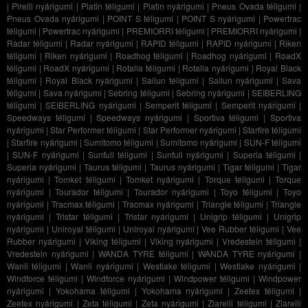
|
Pirelli nyárigumi
|
Platin téligumi
|
Platin nyárigumi
|
Pneus Ovada téligumi
|
Pneus Ovada nyárigumi
|
POINT S téligumi
|
POINT S nyárigumi
|
Powertrac
téligumi
|
Powertrac nyárigumi
|
PREMIORRI téligumi
|
PREMIORRI nyárigumi
|
Radar téligumi
|
Radar nyárigumi
|
RAPID téligumi
|
RAPID nyárigumi
|
Riken
téligumi
|
Riken nyárigumi
|
Roadhog téligumi
|
Roadhog nyárigumi
|
RoadX
téligumi
|
RoadX nyárigumi
|
Rotalla téligumi
|
Rotalla nyárigumi
|
Royal Black
téligumi
|
Royal Black nyárigumi
|
Sailun téligumi
|
Sailun nyárigumi
|
Sava
téligumi
|
Sava nyárigumi
|
Sebring téligumi
|
Sebring nyárigumi
|
SEIBERLING
téligumi
|
SEIBERLING nyárigumi
|
Semperit téligumi
|
Semperit nyárigumi
|
Speedways téligumi
|
Speedways nyárigumi
|
Sportiva téligumi
|
Sportiva
nyárigumi
|
Star Performer téligumi
|
Star Performer nyárigumi
|
Starfire téligumi
|
Starfire nyárigumi
|
Sumitomo téligumi
|
Sumitomo nyárigumi
|
SUN-F téligumi
|
SUN-F nyárigumi
|
Sunfull téligumi
|
Sunfull nyárigumi
|
Superia téligumi
|
Superia nyárigumi
|
Taurus téligumi
|
Taurus nyárigumi
|
Tigar téligumi
|
Tigar
nyárigumi
|
Tomket téligumi
|
Tomket nyárigumi
|
Torque téligumi
|
Torque
nyárigumi
|
Tourador téligumi
|
Tourador nyárigumi
|
Toyo téligumi
|
Toyo
nyárigumi
|
Tracmax téligumi
|
Tracmax nyárigumi
|
Triangle téligumi
|
Triangle
nyárigumi
|
Tristar téligumi
|
Tristar nyárigumi
|
Unigrip téligumi
|
Unigrip
nyárigumi
|
Uniroyal téligumi
|
Uniroyal nyárigumi
|
Vee Rubber téligumi
|
Vee
Rubber nyárigumi
|
Viking téligumi
|
Viking nyárigumi
|
Vredestein téligumi
|
Vredestein nyárigumi
|
WANDA TYRE téligumi
|
WANDA TYRE nyárigumi
|
Wanli téligumi
|
Wanli nyárigumi
|
Westlake téligumi
|
Westlake nyárigumi
|
Windforce téligumi
|
Windforce nyárigumi
|
Windpower téligumi
|
Windpower
nyárigumi
|
Yokohama téligumi
|
Yokohama nyárigumi
|
Zeetex téligumi
|
Zeetex nyárigumi
|
Zeta téligumi
|
Zeta nyárigumi
|
Ziarelli téligumi
|
Ziarelli