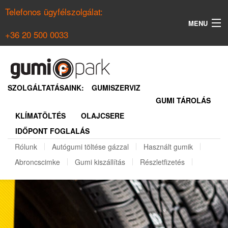
Telefonos ügyfélszolgálat:
MENU
+36 20 500 0033
KERESÉS
NYÁRI GUMI KERESŐ
SZOLGÁLTATÁSAINK:
GUMISZERVIZ
GUMI TÁROLÁS
TÉLI GUMI KERESŐ
KLÍMATÖLTÉS
OLAJCSERE
BELÉPÉS
IDŐPONT FOGLALÁS
REGISZTRÁCIÓ
Rólunk
Autógumi töltése gázzal
Használt gumik
Abroncscimke
Gumi kiszállítás
Részletfizetés