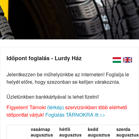
Időpont foglalás - Lurdy Ház
Jelentkezzen be műhelyünkbe az interneten! Foglalja le
helyét előre, hogy szezonban se kelljen várakoznia.
Üzletünkben bankkártyával is lehet fizetni!
Figyelem! Tárnoki
(térkép)
szervizünkben több elérhető
időponttal várjuk!
Foglalás TÁRNOKRA itt >>
vasárnap
hétfő
kedd
szerda
augusztus
augusztus
augusztus
augusztus