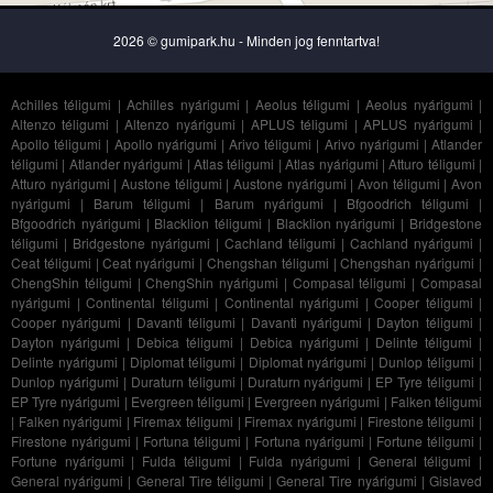
2026 © gumipark.hu - Minden jog fenntartva!
Achilles téligumi
|
Achilles nyárigumi
|
Aeolus téligumi
|
Aeolus nyárigumi
|
Altenzo téligumi
|
Altenzo nyárigumi
|
APLUS téligumi
|
APLUS nyárigumi
|
Apollo téligumi
|
Apollo nyárigumi
|
Arivo téligumi
|
Arivo nyárigumi
|
Atlander
téligumi
|
Atlander nyárigumi
|
Atlas téligumi
|
Atlas nyárigumi
|
Atturo téligumi
|
Atturo nyárigumi
|
Austone téligumi
|
Austone nyárigumi
|
Avon téligumi
|
Avon
nyárigumi
|
Barum téligumi
|
Barum nyárigumi
|
Bfgoodrich téligumi
|
Bfgoodrich nyárigumi
|
Blacklion téligumi
|
Blacklion nyárigumi
|
Bridgestone
téligumi
|
Bridgestone nyárigumi
|
Cachland téligumi
|
Cachland nyárigumi
|
Ceat téligumi
|
Ceat nyárigumi
|
Chengshan téligumi
|
Chengshan nyárigumi
|
ChengShin téligumi
|
ChengShin nyárigumi
|
Compasal téligumi
|
Compasal
nyárigumi
|
Continental téligumi
|
Continental nyárigumi
|
Cooper téligumi
|
Cooper nyárigumi
|
Davanti téligumi
|
Davanti nyárigumi
|
Dayton téligumi
|
Dayton nyárigumi
|
Debica téligumi
|
Debica nyárigumi
|
Delinte téligumi
|
Delinte nyárigumi
|
Diplomat téligumi
|
Diplomat nyárigumi
|
Dunlop téligumi
|
Dunlop nyárigumi
|
Duraturn téligumi
|
Duraturn nyárigumi
|
EP Tyre téligumi
|
EP Tyre nyárigumi
|
Evergreen téligumi
|
Evergreen nyárigumi
|
Falken téligumi
|
Falken nyárigumi
|
Firemax téligumi
|
Firemax nyárigumi
|
Firestone téligumi
|
Firestone nyárigumi
|
Fortuna téligumi
|
Fortuna nyárigumi
|
Fortune téligumi
|
Fortune nyárigumi
|
Fulda téligumi
|
Fulda nyárigumi
|
General téligumi
|
General nyárigumi
|
General Tire téligumi
|
General Tire nyárigumi
|
Gislaved