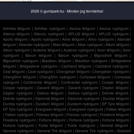
2026 © gumipark.hu - Minden jog fenntartva!
Achilles téligumi
|
Achilles nyárigumi
|
Aeolus téligumi
|
Aeolus nyárigumi
|
Altenzo téligumi
|
Altenzo nyárigumi
|
APLUS téligumi
|
APLUS nyárigumi
|
Apollo téligumi
|
Apollo nyárigumi
|
Arivo téligumi
|
Arivo nyárigumi
|
Atlander
téligumi
|
Atlander nyárigumi
|
Atlas téligumi
|
Atlas nyárigumi
|
Atturo téligumi
|
Atturo nyárigumi
|
Austone téligumi
|
Austone nyárigumi
|
Avon téligumi
|
Avon
nyárigumi
|
Barum téligumi
|
Barum nyárigumi
|
Bfgoodrich téligumi
|
Bfgoodrich nyárigumi
|
Blacklion téligumi
|
Blacklion nyárigumi
|
Bridgestone
téligumi
|
Bridgestone nyárigumi
|
Cachland téligumi
|
Cachland nyárigumi
|
Ceat téligumi
|
Ceat nyárigumi
|
Chengshan téligumi
|
Chengshan nyárigumi
|
ChengShin téligumi
|
ChengShin nyárigumi
|
Compasal téligumi
|
Compasal
nyárigumi
|
Continental téligumi
|
Continental nyárigumi
|
Cooper téligumi
|
Cooper nyárigumi
|
Davanti téligumi
|
Davanti nyárigumi
|
Dayton téligumi
|
Dayton nyárigumi
|
Debica téligumi
|
Debica nyárigumi
|
Delinte téligumi
|
Delinte nyárigumi
|
Diplomat téligumi
|
Diplomat nyárigumi
|
Dunlop téligumi
|
Dunlop nyárigumi
|
Duraturn téligumi
|
Duraturn nyárigumi
|
EP Tyre téligumi
|
EP Tyre nyárigumi
|
Evergreen téligumi
|
Evergreen nyárigumi
|
Falken téligumi
|
Falken nyárigumi
|
Firemax téligumi
|
Firemax nyárigumi
|
Firestone téligumi
|
Firestone nyárigumi
|
Fortuna téligumi
|
Fortuna nyárigumi
|
Fortune téligumi
|
Fortune nyárigumi
|
Fulda téligumi
|
Fulda nyárigumi
|
General téligumi
|
General nyárigumi
|
General Tire téligumi
|
General Tire nyárigumi
|
Gislaved