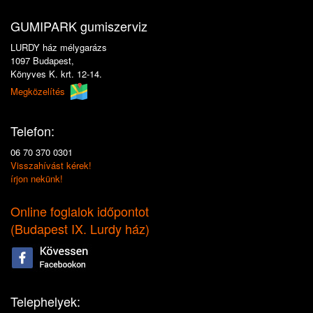
GUMIPARK gumiszerviz
LURDY ház mélygarázs
1097 Budapest,
Könyves K. krt. 12-14.
Megközelítés
Telefon:
06 70 370 0301
Visszahívást kérek!
írjon nekünk!
Online foglalok időpontot
(
Budapest IX. Lurdy ház
)
Telephelyek: