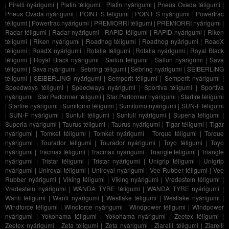
|
Pirelli nyárigumi
|
Platin téligumi
|
Platin nyárigumi
|
Pneus Ovada téligumi
|
Pneus Ovada nyárigumi
|
POINT S téligumi
|
POINT S nyárigumi
|
Powertrac
téligumi
|
Powertrac nyárigumi
|
PREMIORRI téligumi
|
PREMIORRI nyárigumi
|
Radar téligumi
|
Radar nyárigumi
|
RAPID téligumi
|
RAPID nyárigumi
|
Riken
téligumi
|
Riken nyárigumi
|
Roadhog téligumi
|
Roadhog nyárigumi
|
RoadX
téligumi
|
RoadX nyárigumi
|
Rotalla téligumi
|
Rotalla nyárigumi
|
Royal Black
téligumi
|
Royal Black nyárigumi
|
Sailun téligumi
|
Sailun nyárigumi
|
Sava
téligumi
|
Sava nyárigumi
|
Sebring téligumi
|
Sebring nyárigumi
|
SEIBERLING
téligumi
|
SEIBERLING nyárigumi
|
Semperit téligumi
|
Semperit nyárigumi
|
Speedways téligumi
|
Speedways nyárigumi
|
Sportiva téligumi
|
Sportiva
nyárigumi
|
Star Performer téligumi
|
Star Performer nyárigumi
|
Starfire téligumi
|
Starfire nyárigumi
|
Sumitomo téligumi
|
Sumitomo nyárigumi
|
SUN-F téligumi
|
SUN-F nyárigumi
|
Sunfull téligumi
|
Sunfull nyárigumi
|
Superia téligumi
|
Superia nyárigumi
|
Taurus téligumi
|
Taurus nyárigumi
|
Tigar téligumi
|
Tigar
nyárigumi
|
Tomket téligumi
|
Tomket nyárigumi
|
Torque téligumi
|
Torque
nyárigumi
|
Tourador téligumi
|
Tourador nyárigumi
|
Toyo téligumi
|
Toyo
nyárigumi
|
Tracmax téligumi
|
Tracmax nyárigumi
|
Triangle téligumi
|
Triangle
nyárigumi
|
Tristar téligumi
|
Tristar nyárigumi
|
Unigrip téligumi
|
Unigrip
nyárigumi
|
Uniroyal téligumi
|
Uniroyal nyárigumi
|
Vee Rubber téligumi
|
Vee
Rubber nyárigumi
|
Viking téligumi
|
Viking nyárigumi
|
Vredestein téligumi
|
Vredestein nyárigumi
|
WANDA TYRE téligumi
|
WANDA TYRE nyárigumi
|
Wanli téligumi
|
Wanli nyárigumi
|
Westlake téligumi
|
Westlake nyárigumi
|
Windforce téligumi
|
Windforce nyárigumi
|
Windpower téligumi
|
Windpower
nyárigumi
|
Yokohama téligumi
|
Yokohama nyárigumi
|
Zeetex téligumi
|
Zeetex nyárigumi
|
Zeta téligumi
|
Zeta nyárigumi
|
Ziarelli téligumi
|
Ziarelli