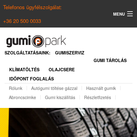
Telefonos ügyfélszolgálat:
MENU
+36 20 500 0033
KERESÉS
NYÁRI GUMI KERESŐ
SZOLGÁLTATÁSAINK:
GUMISZERVIZ
GUMI TÁROLÁS
TÉLI GUMI KERESŐ
KLÍMATÖLTÉS
OLAJCSERE
BELÉPÉS
IDŐPONT FOGLALÁS
REGISZTRÁCIÓ
Rólunk
Autógumi töltése gázzal
Használt gumik
Abroncscimke
Gumi kiszállítás
Részletfizetés