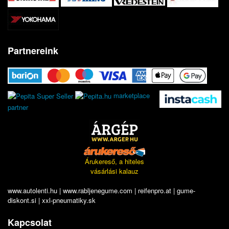
Partnereink
marketplace
partner
Árukereső, a hiteles
vásárlási kalauz
www.autolenti.hu
|
www.rabljenegume.com
|
reifenpro.at
|
gume-
diskont.si
|
xxl-pneumatiky.sk
Kapcsolat