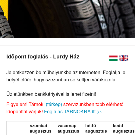
Időpont foglalás - Lurdy Ház
Jelentkezzen be műhelyünkbe az interneten! Foglalja le
helyét előre, hogy szezonban se kelljen várakoznia.
Üzletünkben bankkártyával is lehet fizetni!
Figyelem! Tárnoki
(térkép)
szervizünkben több elérhető
időponttal várjuk!
Foglalás TÁRNOKRA itt >>
szombat
vasárnap
hétfő
kedd
augusztus
augusztus
augusztus
augusztus