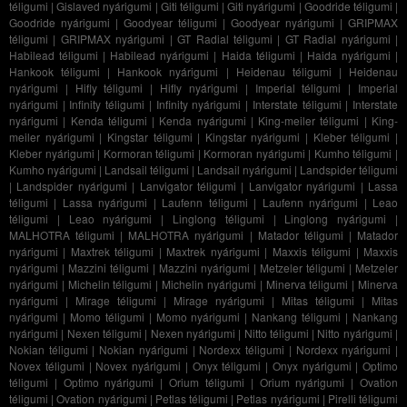
téligumi
|
Gislaved nyárigumi
|
Giti téligumi
|
Giti nyárigumi
|
Goodride téligumi
|
Goodride nyárigumi
|
Goodyear téligumi
|
Goodyear nyárigumi
|
GRIPMAX
téligumi
|
GRIPMAX nyárigumi
|
GT Radial téligumi
|
GT Radial nyárigumi
|
Habilead téligumi
|
Habilead nyárigumi
|
Haida téligumi
|
Haida nyárigumi
|
Hankook téligumi
|
Hankook nyárigumi
|
Heidenau téligumi
|
Heidenau
nyárigumi
|
Hifly téligumi
|
Hifly nyárigumi
|
Imperial téligumi
|
Imperial
nyárigumi
|
Infinity téligumi
|
Infinity nyárigumi
|
Interstate téligumi
|
Interstate
nyárigumi
|
Kenda téligumi
|
Kenda nyárigumi
|
King-meiler téligumi
|
King-
meiler nyárigumi
|
Kingstar téligumi
|
Kingstar nyárigumi
|
Kleber téligumi
|
Kleber nyárigumi
|
Kormoran téligumi
|
Kormoran nyárigumi
|
Kumho téligumi
|
Kumho nyárigumi
|
Landsail téligumi
|
Landsail nyárigumi
|
Landspider téligumi
|
Landspider nyárigumi
|
Lanvigator téligumi
|
Lanvigator nyárigumi
|
Lassa
téligumi
|
Lassa nyárigumi
|
Laufenn téligumi
|
Laufenn nyárigumi
|
Leao
téligumi
|
Leao nyárigumi
|
Linglong téligumi
|
Linglong nyárigumi
|
MALHOTRA téligumi
|
MALHOTRA nyárigumi
|
Matador téligumi
|
Matador
nyárigumi
|
Maxtrek téligumi
|
Maxtrek nyárigumi
|
Maxxis téligumi
|
Maxxis
nyárigumi
|
Mazzini téligumi
|
Mazzini nyárigumi
|
Metzeler téligumi
|
Metzeler
nyárigumi
|
Michelin téligumi
|
Michelin nyárigumi
|
Minerva téligumi
|
Minerva
nyárigumi
|
Mirage téligumi
|
Mirage nyárigumi
|
Mitas téligumi
|
Mitas
nyárigumi
|
Momo téligumi
|
Momo nyárigumi
|
Nankang téligumi
|
Nankang
nyárigumi
|
Nexen téligumi
|
Nexen nyárigumi
|
Nitto téligumi
|
Nitto nyárigumi
|
Nokian téligumi
|
Nokian nyárigumi
|
Nordexx téligumi
|
Nordexx nyárigumi
|
Novex téligumi
|
Novex nyárigumi
|
Onyx téligumi
|
Onyx nyárigumi
|
Optimo
téligumi
|
Optimo nyárigumi
|
Orium téligumi
|
Orium nyárigumi
|
Ovation
téligumi
|
Ovation nyárigumi
|
Petlas téligumi
|
Petlas nyárigumi
|
Pirelli téligumi