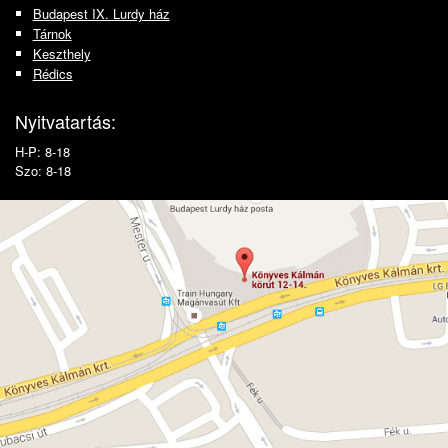
Budapest IX. Lurdy ház
Tárnok
Keszthely
Rédics
Nyitvatartás:
H-P: 8-18
Szo: 8-18