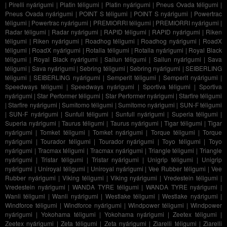
|
Pirelli nyárigumi
|
Platin téligumi
|
Platin nyárigumi
|
Pneus Ovada téligumi
|
Pneus Ovada nyárigumi
|
POINT S téligumi
|
POINT S nyárigumi
|
Powertrac
téligumi
|
Powertrac nyárigumi
|
PREMIORRI téligumi
|
PREMIORRI nyárigumi
|
Radar téligumi
|
Radar nyárigumi
|
RAPID téligumi
|
RAPID nyárigumi
|
Riken
téligumi
|
Riken nyárigumi
|
Roadhog téligumi
|
Roadhog nyárigumi
|
RoadX
téligumi
|
RoadX nyárigumi
|
Rotalla téligumi
|
Rotalla nyárigumi
|
Royal Black
téligumi
|
Royal Black nyárigumi
|
Sailun téligumi
|
Sailun nyárigumi
|
Sava
téligumi
|
Sava nyárigumi
|
Sebring téligumi
|
Sebring nyárigumi
|
SEIBERLING
téligumi
|
SEIBERLING nyárigumi
|
Semperit téligumi
|
Semperit nyárigumi
|
Speedways téligumi
|
Speedways nyárigumi
|
Sportiva téligumi
|
Sportiva
nyárigumi
|
Star Performer téligumi
|
Star Performer nyárigumi
|
Starfire téligumi
|
Starfire nyárigumi
|
Sumitomo téligumi
|
Sumitomo nyárigumi
|
SUN-F téligumi
|
SUN-F nyárigumi
|
Sunfull téligumi
|
Sunfull nyárigumi
|
Superia téligumi
|
Superia nyárigumi
|
Taurus téligumi
|
Taurus nyárigumi
|
Tigar téligumi
|
Tigar
nyárigumi
|
Tomket téligumi
|
Tomket nyárigumi
|
Torque téligumi
|
Torque
nyárigumi
|
Tourador téligumi
|
Tourador nyárigumi
|
Toyo téligumi
|
Toyo
nyárigumi
|
Tracmax téligumi
|
Tracmax nyárigumi
|
Triangle téligumi
|
Triangle
nyárigumi
|
Tristar téligumi
|
Tristar nyárigumi
|
Unigrip téligumi
|
Unigrip
nyárigumi
|
Uniroyal téligumi
|
Uniroyal nyárigumi
|
Vee Rubber téligumi
|
Vee
Rubber nyárigumi
|
Viking téligumi
|
Viking nyárigumi
|
Vredestein téligumi
|
Vredestein nyárigumi
|
WANDA TYRE téligumi
|
WANDA TYRE nyárigumi
|
Wanli téligumi
|
Wanli nyárigumi
|
Westlake téligumi
|
Westlake nyárigumi
|
Windforce téligumi
|
Windforce nyárigumi
|
Windpower téligumi
|
Windpower
nyárigumi
|
Yokohama téligumi
|
Yokohama nyárigumi
|
Zeetex téligumi
|
Zeetex nyárigumi
|
Zeta téligumi
|
Zeta nyárigumi
|
Ziarelli téligumi
|
Ziarelli