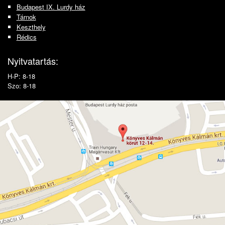
Budapest IX. Lurdy ház
Tárnok
Keszthely
Rédics
Nyitvatartás:
H-P: 8-18
Szo: 8-18