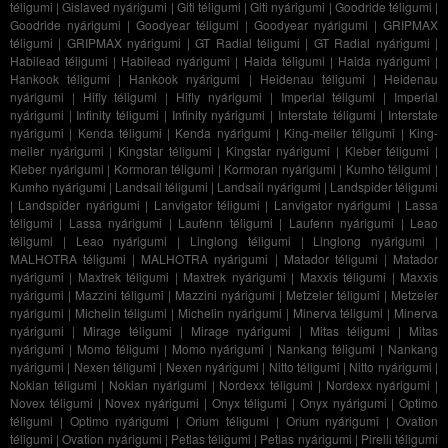
téligumi
|
Gislaved nyárigumi
|
Giti téligumi
|
Giti nyárigumi
|
Goodride téligumi
|
Goodride nyárigumi
|
Goodyear téligumi
|
Goodyear nyárigumi
|
GRIPMAX
téligumi
|
GRIPMAX nyárigumi
|
GT Radial téligumi
|
GT Radial nyárigumi
|
Habilead téligumi
|
Habilead nyárigumi
|
Haida téligumi
|
Haida nyárigumi
|
Hankook téligumi
|
Hankook nyárigumi
|
Heidenau téligumi
|
Heidenau
nyárigumi
|
Hifly téligumi
|
Hifly nyárigumi
|
Imperial téligumi
|
Imperial
nyárigumi
|
Infinity téligumi
|
Infinity nyárigumi
|
Interstate téligumi
|
Interstate
nyárigumi
|
Kenda téligumi
|
Kenda nyárigumi
|
King-meiler téligumi
|
King-
meiler nyárigumi
|
Kingstar téligumi
|
Kingstar nyárigumi
|
Kleber téligumi
|
Kleber nyárigumi
|
Kormoran téligumi
|
Kormoran nyárigumi
|
Kumho téligumi
|
Kumho nyárigumi
|
Landsail téligumi
|
Landsail nyárigumi
|
Landspider téligumi
|
Landspider nyárigumi
|
Lanvigator téligumi
|
Lanvigator nyárigumi
|
Lassa
téligumi
|
Lassa nyárigumi
|
Laufenn téligumi
|
Laufenn nyárigumi
|
Leao
téligumi
|
Leao nyárigumi
|
Linglong téligumi
|
Linglong nyárigumi
|
MALHOTRA téligumi
|
MALHOTRA nyárigumi
|
Matador téligumi
|
Matador
nyárigumi
|
Maxtrek téligumi
|
Maxtrek nyárigumi
|
Maxxis téligumi
|
Maxxis
nyárigumi
|
Mazzini téligumi
|
Mazzini nyárigumi
|
Metzeler téligumi
|
Metzeler
nyárigumi
|
Michelin téligumi
|
Michelin nyárigumi
|
Minerva téligumi
|
Minerva
nyárigumi
|
Mirage téligumi
|
Mirage nyárigumi
|
Mitas téligumi
|
Mitas
nyárigumi
|
Momo téligumi
|
Momo nyárigumi
|
Nankang téligumi
|
Nankang
nyárigumi
|
Nexen téligumi
|
Nexen nyárigumi
|
Nitto téligumi
|
Nitto nyárigumi
|
Nokian téligumi
|
Nokian nyárigumi
|
Nordexx téligumi
|
Nordexx nyárigumi
|
Novex téligumi
|
Novex nyárigumi
|
Onyx téligumi
|
Onyx nyárigumi
|
Optimo
téligumi
|
Optimo nyárigumi
|
Orium téligumi
|
Orium nyárigumi
|
Ovation
téligumi
|
Ovation nyárigumi
|
Petlas téligumi
|
Petlas nyárigumi
|
Pirelli téligumi