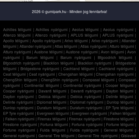
2026 © gumipark.hu - Minden jog fenntartva!
Achilles téligumi
|
Achilles nyárigumi
|
Aeolus téligumi
|
Aeolus nyárigumi
|
Altenzo téligumi
|
Altenzo nyárigumi
|
APLUS téligumi
|
APLUS nyárigumi
|
Apollo téligumi
|
Apollo nyárigumi
|
Arivo téligumi
|
Arivo nyárigumi
|
Atlander
téligumi
|
Atlander nyárigumi
|
Atlas téligumi
|
Atlas nyárigumi
|
Atturo téligumi
|
Atturo nyárigumi
|
Austone téligumi
|
Austone nyárigumi
|
Avon téligumi
|
Avon
nyárigumi
|
Barum téligumi
|
Barum nyárigumi
|
Bfgoodrich téligumi
|
Bfgoodrich nyárigumi
|
Blacklion téligumi
|
Blacklion nyárigumi
|
Bridgestone
téligumi
|
Bridgestone nyárigumi
|
Cachland téligumi
|
Cachland nyárigumi
|
Ceat téligumi
|
Ceat nyárigumi
|
Chengshan téligumi
|
Chengshan nyárigumi
|
ChengShin téligumi
|
ChengShin nyárigumi
|
Compasal téligumi
|
Compasal
nyárigumi
|
Continental téligumi
|
Continental nyárigumi
|
Cooper téligumi
|
Cooper nyárigumi
|
Davanti téligumi
|
Davanti nyárigumi
|
Dayton téligumi
|
Dayton nyárigumi
|
Debica téligumi
|
Debica nyárigumi
|
Delinte téligumi
|
Delinte nyárigumi
|
Diplomat téligumi
|
Diplomat nyárigumi
|
Dunlop téligumi
|
Dunlop nyárigumi
|
Duraturn téligumi
|
Duraturn nyárigumi
|
EP Tyre téligumi
|
EP Tyre nyárigumi
|
Evergreen téligumi
|
Evergreen nyárigumi
|
Falken téligumi
|
Falken nyárigumi
|
Firemax téligumi
|
Firemax nyárigumi
|
Firestone téligumi
|
Firestone nyárigumi
|
Fortuna téligumi
|
Fortuna nyárigumi
|
Fortune téligumi
|
Fortune nyárigumi
|
Fulda téligumi
|
Fulda nyárigumi
|
General téligumi
|
General nyárigumi
|
General Tire téligumi
|
General Tire nyárigumi
|
Gislaved