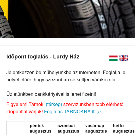
Időpont foglalás - Lurdy Ház
Jelentkezzen be műhelyünkbe az interneten! Foglalja le
helyét előre, hogy szezonban se kelljen várakoznia.
Üzletünkben bankkártyával is lehet fizetni!
Figyelem! Tárnoki
(térkép)
szervizünkben több elérhető
időponttal várjuk!
Foglalás TÁRNOKRA itt >>
péntek
szombat
vasárnap
hétfő
augusztus
augusztus
augusztus
augusztus