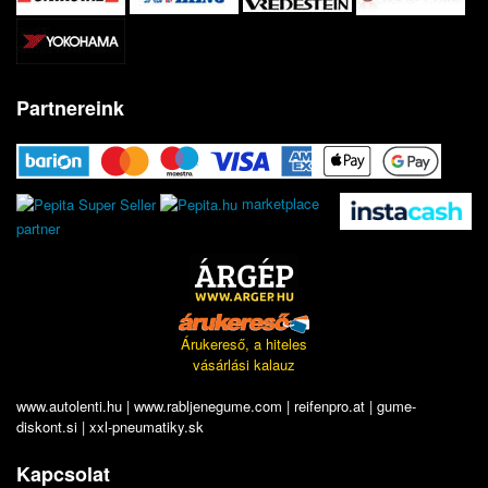
Partnereink
marketplace
partner
Árukereső, a hiteles
vásárlási kalauz
www.autolenti.hu
|
www.rabljenegume.com
|
reifenpro.at
|
gume-
diskont.si
|
xxl-pneumatiky.sk
Kapcsolat