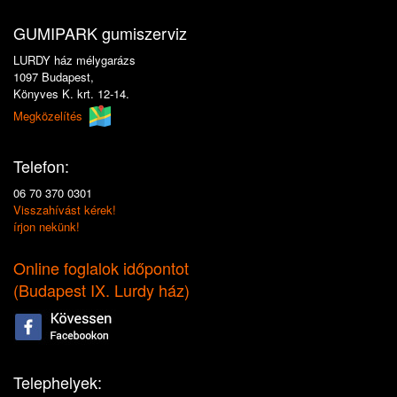
GUMIPARK gumiszerviz
LURDY ház mélygarázs
1097 Budapest,
Könyves K. krt. 12-14.
Megközelítés
Telefon:
06 70 370 0301
Visszahívást kérek!
írjon nekünk!
Online foglalok időpontot
(
Budapest IX. Lurdy ház
)
Telephelyek: