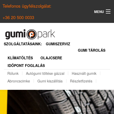
Telefonos ügyfélszolgálat:
MENU
+36 20 500 0033
KERESÉS
NYÁRI GUMI KERESŐ
SZOLGÁLTATÁSAINK:
GUMISZERVIZ
GUMI TÁROLÁS
TÉLI GUMI KERESŐ
KLÍMATÖLTÉS
OLAJCSERE
BELÉPÉS
IDŐPONT FOGLALÁS
REGISZTRÁCIÓ
Rólunk
Autógumi töltése gázzal
Használt gumik
Abroncscimke
Gumi kiszállítás
Részletfizetés