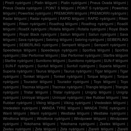
|
Pirelli nyárigumi
|
Platin téligumi
|
Platin nyárigumi
|
Pneus Ovada téligumi
|
Pneus Ovada nyárigumi
|
POINT S téligumi
|
POINT S nyárigumi
|
Powertrac
téligumi
|
Powertrac nyárigumi
|
PREMIORRI téligumi
|
PREMIORRI nyárigumi
|
Radar téligumi
|
Radar nyárigumi
|
RAPID téligumi
|
RAPID nyárigumi
|
Riken
téligumi
|
Riken nyárigumi
|
Roadhog téligumi
|
Roadhog nyárigumi
|
RoadX
téligumi
|
RoadX nyárigumi
|
Rotalla téligumi
|
Rotalla nyárigumi
|
Royal Black
téligumi
|
Royal Black nyárigumi
|
Sailun téligumi
|
Sailun nyárigumi
|
Sava
téligumi
|
Sava nyárigumi
|
Sebring téligumi
|
Sebring nyárigumi
|
SEIBERLING
téligumi
|
SEIBERLING nyárigumi
|
Semperit téligumi
|
Semperit nyárigumi
|
Speedways téligumi
|
Speedways nyárigumi
|
Sportiva téligumi
|
Sportiva
nyárigumi
|
Star Performer téligumi
|
Star Performer nyárigumi
|
Starfire téligumi
|
Starfire nyárigumi
|
Sumitomo téligumi
|
Sumitomo nyárigumi
|
SUN-F téligumi
|
SUN-F nyárigumi
|
Sunfull téligumi
|
Sunfull nyárigumi
|
Superia téligumi
|
Superia nyárigumi
|
Taurus téligumi
|
Taurus nyárigumi
|
Tigar téligumi
|
Tigar
nyárigumi
|
Tomket téligumi
|
Tomket nyárigumi
|
Torque téligumi
|
Torque
nyárigumi
|
Tourador téligumi
|
Tourador nyárigumi
|
Toyo téligumi
|
Toyo
nyárigumi
|
Tracmax téligumi
|
Tracmax nyárigumi
|
Triangle téligumi
|
Triangle
nyárigumi
|
Tristar téligumi
|
Tristar nyárigumi
|
Unigrip téligumi
|
Unigrip
nyárigumi
|
Uniroyal téligumi
|
Uniroyal nyárigumi
|
Vee Rubber téligumi
|
Vee
Rubber nyárigumi
|
Viking téligumi
|
Viking nyárigumi
|
Vredestein téligumi
|
Vredestein nyárigumi
|
WANDA TYRE téligumi
|
WANDA TYRE nyárigumi
|
Wanli téligumi
|
Wanli nyárigumi
|
Westlake téligumi
|
Westlake nyárigumi
|
Windforce téligumi
|
Windforce nyárigumi
|
Windpower téligumi
|
Windpower
nyárigumi
|
Yokohama téligumi
|
Yokohama nyárigumi
|
Zeetex téligumi
|
Zeetex nyárigumi
|
Zeta téligumi
|
Zeta nyárigumi
|
Ziarelli téligumi
|
Ziarelli