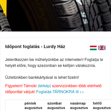
Időpont foglalás - Lurdy Ház
Jelentkezzen be műhelyünkbe az interneten! Foglalja le
helyét előre, hogy szezonban se kelljen várakoznia.
Üzletünkben bankkártyával is lehet fizetni!
Figyelem! Tárnoki
(térkép)
szervizünkben több elérhető
időponttal várjuk!
Foglalás TÁRNOKRA itt >>
péntek
szombat
vasárnap
hétfő
augusztus
augusztus
augusztus
augusztus