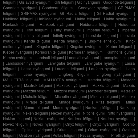
téligumi
|
Gislaved nyárigumi
|
Giti téligumi
|
Giti nyárigumi
|
Goodride téligumi
|
Goodride nyárigumi
|
Goodyear téligumi
|
Goodyear nyárigumi
|
GRIPMAX
téligumi
|
GRIPMAX nyárigumi
|
GT Radial téligumi
|
GT Radial nyárigumi
|
Habilead téligumi
|
Habilead nyárigumi
|
Haida téligumi
|
Haida nyárigumi
|
Hankook téligumi
|
Hankook nyárigumi
|
Heidenau téligumi
|
Heidenau
nyárigumi
|
Hifly téligumi
|
Hifly nyárigumi
|
Imperial téligumi
|
Imperial
nyárigumi
|
Infinity téligumi
|
Infinity nyárigumi
|
Interstate téligumi
|
Interstate
nyárigumi
|
Kenda téligumi
|
Kenda nyárigumi
|
King-meiler téligumi
|
King-
meiler nyárigumi
|
Kingstar téligumi
|
Kingstar nyárigumi
|
Kleber téligumi
|
Kleber nyárigumi
|
Kormoran téligumi
|
Kormoran nyárigumi
|
Kumho téligumi
|
Kumho nyárigumi
|
Landsail téligumi
|
Landsail nyárigumi
|
Landspider téligumi
|
Landspider nyárigumi
|
Lanvigator téligumi
|
Lanvigator nyárigumi
|
Lassa
téligumi
|
Lassa nyárigumi
|
Laufenn téligumi
|
Laufenn nyárigumi
|
Leao
téligumi
|
Leao nyárigumi
|
Linglong téligumi
|
Linglong nyárigumi
|
MALHOTRA téligumi
|
MALHOTRA nyárigumi
|
Matador téligumi
|
Matador
nyárigumi
|
Maxtrek téligumi
|
Maxtrek nyárigumi
|
Maxxis téligumi
|
Maxxis
nyárigumi
|
Mazzini téligumi
|
Mazzini nyárigumi
|
Metzeler téligumi
|
Metzeler
nyárigumi
|
Michelin téligumi
|
Michelin nyárigumi
|
Minerva téligumi
|
Minerva
nyárigumi
|
Mirage téligumi
|
Mirage nyárigumi
|
Mitas téligumi
|
Mitas
nyárigumi
|
Momo téligumi
|
Momo nyárigumi
|
Nankang téligumi
|
Nankang
nyárigumi
|
Nexen téligumi
|
Nexen nyárigumi
|
Nitto téligumi
|
Nitto nyárigumi
|
Nokian téligumi
|
Nokian nyárigumi
|
Nordexx téligumi
|
Nordexx nyárigumi
|
Novex téligumi
|
Novex nyárigumi
|
Onyx téligumi
|
Onyx nyárigumi
|
Optimo
téligumi
|
Optimo nyárigumi
|
Orium téligumi
|
Orium nyárigumi
|
Ovation
téligumi
|
Ovation nyárigumi
|
Petlas téligumi
|
Petlas nyárigumi
|
Pirelli téligumi