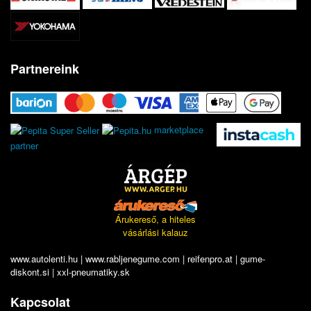
Partnereink
marketplace
partner
Árukereső, a hiteles
vásárlási kalauz
www.autolenti.hu
|
www.rabljenegume.com
|
reifenpro.at
|
gume-
diskont.si
|
xxl-pneumatiky.sk
Kapcsolat