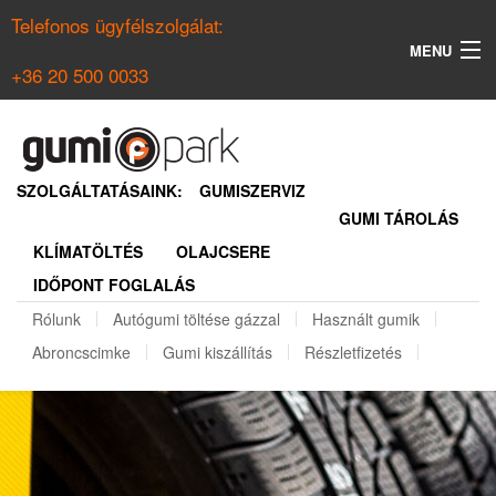
Telefonos ügyfélszolgálat:
MENU
+36 20 500 0033
KERESÉS
NYÁRI GUMI KERESŐ
SZOLGÁLTATÁSAINK:
GUMISZERVIZ
GUMI TÁROLÁS
TÉLI GUMI KERESŐ
KLÍMATÖLTÉS
OLAJCSERE
BELÉPÉS
IDŐPONT FOGLALÁS
REGISZTRÁCIÓ
Rólunk
Autógumi töltése gázzal
Használt gumik
Abroncscimke
Gumi kiszállítás
Részletfizetés