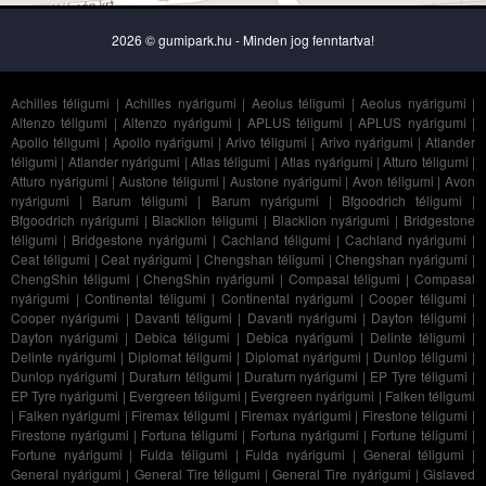
2026 © gumipark.hu - Minden jog fenntartva!
Achilles téligumi
|
Achilles nyárigumi
|
Aeolus téligumi
|
Aeolus nyárigumi
|
Altenzo téligumi
|
Altenzo nyárigumi
|
APLUS téligumi
|
APLUS nyárigumi
|
Apollo téligumi
|
Apollo nyárigumi
|
Arivo téligumi
|
Arivo nyárigumi
|
Atlander
téligumi
|
Atlander nyárigumi
|
Atlas téligumi
|
Atlas nyárigumi
|
Atturo téligumi
|
Atturo nyárigumi
|
Austone téligumi
|
Austone nyárigumi
|
Avon téligumi
|
Avon
nyárigumi
|
Barum téligumi
|
Barum nyárigumi
|
Bfgoodrich téligumi
|
Bfgoodrich nyárigumi
|
Blacklion téligumi
|
Blacklion nyárigumi
|
Bridgestone
téligumi
|
Bridgestone nyárigumi
|
Cachland téligumi
|
Cachland nyárigumi
|
Ceat téligumi
|
Ceat nyárigumi
|
Chengshan téligumi
|
Chengshan nyárigumi
|
ChengShin téligumi
|
ChengShin nyárigumi
|
Compasal téligumi
|
Compasal
nyárigumi
|
Continental téligumi
|
Continental nyárigumi
|
Cooper téligumi
|
Cooper nyárigumi
|
Davanti téligumi
|
Davanti nyárigumi
|
Dayton téligumi
|
Dayton nyárigumi
|
Debica téligumi
|
Debica nyárigumi
|
Delinte téligumi
|
Delinte nyárigumi
|
Diplomat téligumi
|
Diplomat nyárigumi
|
Dunlop téligumi
|
Dunlop nyárigumi
|
Duraturn téligumi
|
Duraturn nyárigumi
|
EP Tyre téligumi
|
EP Tyre nyárigumi
|
Evergreen téligumi
|
Evergreen nyárigumi
|
Falken téligumi
|
Falken nyárigumi
|
Firemax téligumi
|
Firemax nyárigumi
|
Firestone téligumi
|
Firestone nyárigumi
|
Fortuna téligumi
|
Fortuna nyárigumi
|
Fortune téligumi
|
Fortune nyárigumi
|
Fulda téligumi
|
Fulda nyárigumi
|
General téligumi
|
General nyárigumi
|
General Tire téligumi
|
General Tire nyárigumi
|
Gislaved