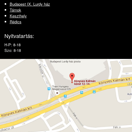
Budapest IX. Lurdy ház
Tárnok
Keszthely
Rédics
Nyitvatartás:
H-P: 8-18
Szo: 8-18