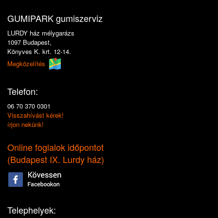
GUMIPARK gumiszerviz
LURDY ház mélygarázs
1097 Budapest,
Könyves K. krt. 12-14.
Megközelítés
Telefon:
06 70 370 0301
Visszahívást kérek!
írjon nekünk!
Online foglalok időpontot
(
Budapest IX. Lurdy ház
)
Telephelyek: