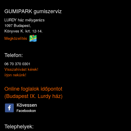
GUMIPARK gumiszerviz
LURDY ház mélygarázs
1097 Budapest,
Könyves K. krt. 12-14.
Megközelítés
Telefon:
06 70 370 0301
Visszahívást kérek!
írjon nekünk!
Online foglalok időpontot
(
Budapest IX. Lurdy ház
)
Telephelyek: