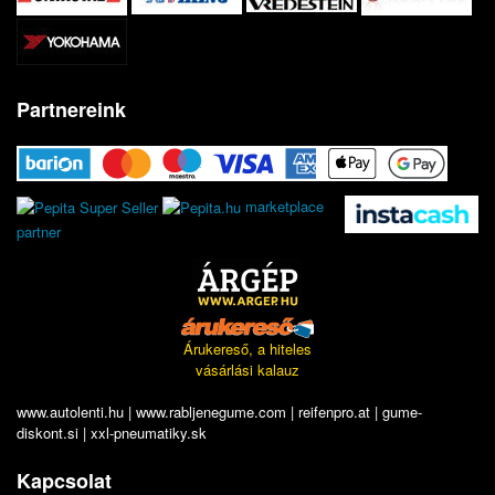
Partnereink
marketplace
partner
Árukereső, a hiteles
vásárlási kalauz
www.autolenti.hu
|
www.rabljenegume.com
|
reifenpro.at
|
gume-
diskont.si
|
xxl-pneumatiky.sk
Kapcsolat