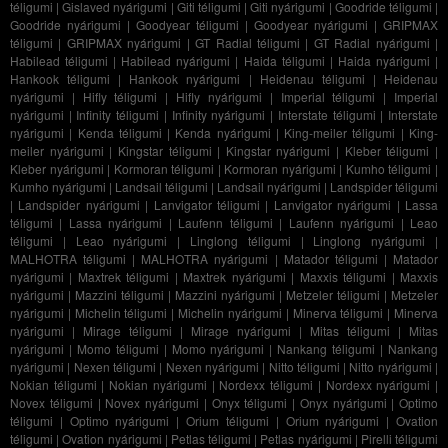
téligumi
|
Gislaved nyárigumi
|
Giti téligumi
|
Giti nyárigumi
|
Goodride téligumi
|
Goodride nyárigumi
|
Goodyear téligumi
|
Goodyear nyárigumi
|
GRIPMAX
téligumi
|
GRIPMAX nyárigumi
|
GT Radial téligumi
|
GT Radial nyárigumi
|
Habilead téligumi
|
Habilead nyárigumi
|
Haida téligumi
|
Haida nyárigumi
|
Hankook téligumi
|
Hankook nyárigumi
|
Heidenau téligumi
|
Heidenau
nyárigumi
|
Hifly téligumi
|
Hifly nyárigumi
|
Imperial téligumi
|
Imperial
nyárigumi
|
Infinity téligumi
|
Infinity nyárigumi
|
Interstate téligumi
|
Interstate
nyárigumi
|
Kenda téligumi
|
Kenda nyárigumi
|
King-meiler téligumi
|
King-
meiler nyárigumi
|
Kingstar téligumi
|
Kingstar nyárigumi
|
Kleber téligumi
|
Kleber nyárigumi
|
Kormoran téligumi
|
Kormoran nyárigumi
|
Kumho téligumi
|
Kumho nyárigumi
|
Landsail téligumi
|
Landsail nyárigumi
|
Landspider téligumi
|
Landspider nyárigumi
|
Lanvigator téligumi
|
Lanvigator nyárigumi
|
Lassa
téligumi
|
Lassa nyárigumi
|
Laufenn téligumi
|
Laufenn nyárigumi
|
Leao
téligumi
|
Leao nyárigumi
|
Linglong téligumi
|
Linglong nyárigumi
|
MALHOTRA téligumi
|
MALHOTRA nyárigumi
|
Matador téligumi
|
Matador
nyárigumi
|
Maxtrek téligumi
|
Maxtrek nyárigumi
|
Maxxis téligumi
|
Maxxis
nyárigumi
|
Mazzini téligumi
|
Mazzini nyárigumi
|
Metzeler téligumi
|
Metzeler
nyárigumi
|
Michelin téligumi
|
Michelin nyárigumi
|
Minerva téligumi
|
Minerva
nyárigumi
|
Mirage téligumi
|
Mirage nyárigumi
|
Mitas téligumi
|
Mitas
nyárigumi
|
Momo téligumi
|
Momo nyárigumi
|
Nankang téligumi
|
Nankang
nyárigumi
|
Nexen téligumi
|
Nexen nyárigumi
|
Nitto téligumi
|
Nitto nyárigumi
|
Nokian téligumi
|
Nokian nyárigumi
|
Nordexx téligumi
|
Nordexx nyárigumi
|
Novex téligumi
|
Novex nyárigumi
|
Onyx téligumi
|
Onyx nyárigumi
|
Optimo
téligumi
|
Optimo nyárigumi
|
Orium téligumi
|
Orium nyárigumi
|
Ovation
téligumi
|
Ovation nyárigumi
|
Petlas téligumi
|
Petlas nyárigumi
|
Pirelli téligumi