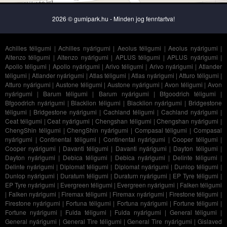
2026 © gumipark.hu - Minden jog fenntartva!
Achilles téligumi
|
Achilles nyárigumi
|
Aeolus téligumi
|
Aeolus nyárigumi
|
Altenzo téligumi
|
Altenzo nyárigumi
|
APLUS téligumi
|
APLUS nyárigumi
|
Apollo téligumi
|
Apollo nyárigumi
|
Arivo téligumi
|
Arivo nyárigumi
|
Atlander
téligumi
|
Atlander nyárigumi
|
Atlas téligumi
|
Atlas nyárigumi
|
Atturo téligumi
|
Atturo nyárigumi
|
Austone téligumi
|
Austone nyárigumi
|
Avon téligumi
|
Avon
nyárigumi
|
Barum téligumi
|
Barum nyárigumi
|
Bfgoodrich téligumi
|
Bfgoodrich nyárigumi
|
Blacklion téligumi
|
Blacklion nyárigumi
|
Bridgestone
téligumi
|
Bridgestone nyárigumi
|
Cachland téligumi
|
Cachland nyárigumi
|
Ceat téligumi
|
Ceat nyárigumi
|
Chengshan téligumi
|
Chengshan nyárigumi
|
ChengShin téligumi
|
ChengShin nyárigumi
|
Compasal téligumi
|
Compasal
nyárigumi
|
Continental téligumi
|
Continental nyárigumi
|
Cooper téligumi
|
Cooper nyárigumi
|
Davanti téligumi
|
Davanti nyárigumi
|
Dayton téligumi
|
Dayton nyárigumi
|
Debica téligumi
|
Debica nyárigumi
|
Delinte téligumi
|
Delinte nyárigumi
|
Diplomat téligumi
|
Diplomat nyárigumi
|
Dunlop téligumi
|
Dunlop nyárigumi
|
Duraturn téligumi
|
Duraturn nyárigumi
|
EP Tyre téligumi
|
EP Tyre nyárigumi
|
Evergreen téligumi
|
Evergreen nyárigumi
|
Falken téligumi
|
Falken nyárigumi
|
Firemax téligumi
|
Firemax nyárigumi
|
Firestone téligumi
|
Firestone nyárigumi
|
Fortuna téligumi
|
Fortuna nyárigumi
|
Fortune téligumi
|
Fortune nyárigumi
|
Fulda téligumi
|
Fulda nyárigumi
|
General téligumi
|
General nyárigumi
|
General Tire téligumi
|
General Tire nyárigumi
|
Gislaved