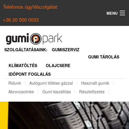
Telefonos ügyfélszolgálat:
MENU
+36 20 500 0033
KERESÉS
NYÁRI GUMI KERESŐ
SZOLGÁLTATÁSAINK:
GUMISZERVIZ
GUMI TÁROLÁS
TÉLI GUMI KERESŐ
KLÍMATÖLTÉS
OLAJCSERE
BELÉPÉS
IDŐPONT FOGLALÁS
REGISZTRÁCIÓ
Rólunk
Autógumi töltése gázzal
Használt gumik
Abroncscimke
Gumi kiszállítás
Részletfizetés