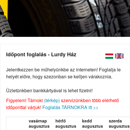
Időpont foglalás - Lurdy Ház
Jelentkezzen be műhelyünkbe az interneten! Foglalja le
helyét előre, hogy szezonban se kelljen várakoznia.
Üzletünkben bankkártyával is lehet fizetni!
Figyelem! Tárnoki
(térkép)
szervizünkben több elérhető
időponttal várjuk!
Foglalás TÁRNOKRA itt >>
vasárnap
hétfő
kedd
szerda
augusztus
augusztus
augusztus
augusztus