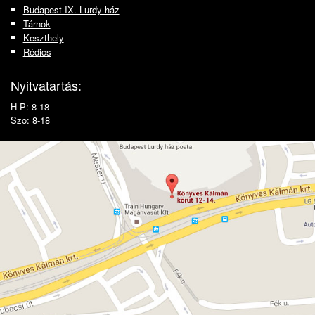
Budapest IX. Lurdy ház
Tárnok
Keszthely
Rédics
Nyitvatartás:
H-P: 8-18
Szo: 8-18