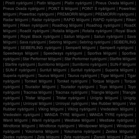
|
Pirelli nyárigumi
|
Platin téligumi
|
Platin nyárigumi
|
Pneus Ovada téligumi
|
Pneus Ovada nyárigumi
|
POINT S téligumi
|
POINT S nyárigumi
|
Powertrac
téligumi
|
Powertrac nyárigumi
|
PREMIORRI téligumi
|
PREMIORRI nyárigumi
|
Radar téligumi
|
Radar nyárigumi
|
RAPID téligumi
|
RAPID nyárigumi
|
Riken
téligumi
|
Riken nyárigumi
|
Roadhog téligumi
|
Roadhog nyárigumi
|
RoadX
téligumi
|
RoadX nyárigumi
|
Rotalla téligumi
|
Rotalla nyárigumi
|
Royal Black
téligumi
|
Royal Black nyárigumi
|
Sailun téligumi
|
Sailun nyárigumi
|
Sava
téligumi
|
Sava nyárigumi
|
Sebring téligumi
|
Sebring nyárigumi
|
SEIBERLING
téligumi
|
SEIBERLING nyárigumi
|
Semperit téligumi
|
Semperit nyárigumi
|
Speedways téligumi
|
Speedways nyárigumi
|
Sportiva téligumi
|
Sportiva
nyárigumi
|
Star Performer téligumi
|
Star Performer nyárigumi
|
Starfire téligumi
|
Starfire nyárigumi
|
Sumitomo téligumi
|
Sumitomo nyárigumi
|
SUN-F téligumi
|
SUN-F nyárigumi
|
Sunfull téligumi
|
Sunfull nyárigumi
|
Superia téligumi
|
Superia nyárigumi
|
Taurus téligumi
|
Taurus nyárigumi
|
Tigar téligumi
|
Tigar
nyárigumi
|
Tomket téligumi
|
Tomket nyárigumi
|
Torque téligumi
|
Torque
nyárigumi
|
Tourador téligumi
|
Tourador nyárigumi
|
Toyo téligumi
|
Toyo
nyárigumi
|
Tracmax téligumi
|
Tracmax nyárigumi
|
Triangle téligumi
|
Triangle
nyárigumi
|
Tristar téligumi
|
Tristar nyárigumi
|
Unigrip téligumi
|
Unigrip
nyárigumi
|
Uniroyal téligumi
|
Uniroyal nyárigumi
|
Vee Rubber téligumi
|
Vee
Rubber nyárigumi
|
Viking téligumi
|
Viking nyárigumi
|
Vredestein téligumi
|
Vredestein nyárigumi
|
WANDA TYRE téligumi
|
WANDA TYRE nyárigumi
|
Wanli téligumi
|
Wanli nyárigumi
|
Westlake téligumi
|
Westlake nyárigumi
|
Windforce téligumi
|
Windforce nyárigumi
|
Windpower téligumi
|
Windpower
nyárigumi
|
Yokohama téligumi
|
Yokohama nyárigumi
|
Zeetex téligumi
|
Zeetex nyárigumi
|
Zeta téligumi
|
Zeta nyárigumi
|
Ziarelli téligumi
|
Ziarelli