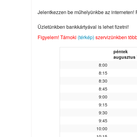
Jelentkezzen be műhelyünkbe az interneten! Fo
Üzletünkben bankkártyával is lehet fizetni!
Figyelem! Tárnoki
(térkép)
szervizünkben több 
péntek
augusztus 
8:00
8:15
8:30
8:45
9:00
9:15
9:30
9:45
10:00
10:15