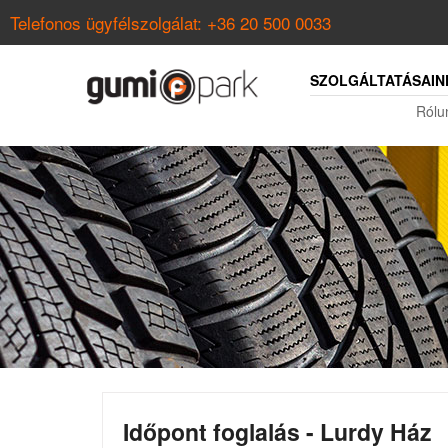
Telefonos ügyfélszolgálat:
+36 20 500 0033
SZOLGÁLTATÁSAIN
Rólu
Időpont foglalás - Lurdy Ház