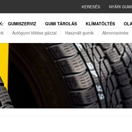
KERESÉS
NYÁRI GUM
K:
GUMISZERVIZ
GUMI TÁROLÁS
KLÍMATÖLTÉS
OLA
nk
Autógumi töltése gázzal
Használt gumik
Abroncscimke