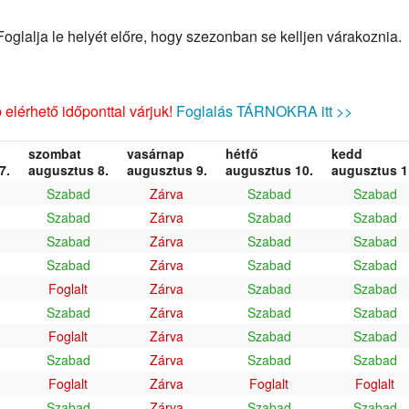
glalja le helyét előre, hogy szezonban se kelljen várakoznia.
elérhető időponttal várjuk!
Foglalás TÁRNOKRA itt >>
szombat
vasárnap
hétfő
kedd
7.
augusztus 8.
augusztus 9.
augusztus 10.
augusztus 1
Szabad
Zárva
Szabad
Szabad
Szabad
Zárva
Szabad
Szabad
Szabad
Zárva
Szabad
Szabad
Szabad
Zárva
Szabad
Szabad
Foglalt
Zárva
Szabad
Szabad
Szabad
Zárva
Szabad
Szabad
Foglalt
Zárva
Szabad
Szabad
Szabad
Zárva
Szabad
Szabad
Foglalt
Zárva
Foglalt
Foglalt
Szabad
Zárva
Szabad
Szabad