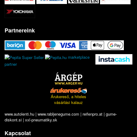
Partnereink
marketplace
partner
Árukereső, a hiteles
vásárlási kalauz
www.autolenti.hu
|
www.rabljenegume.com
|
reifenpro.at
|
gume-
diskont.si
|
xxl-pneumatiky.sk
Kapcsolat