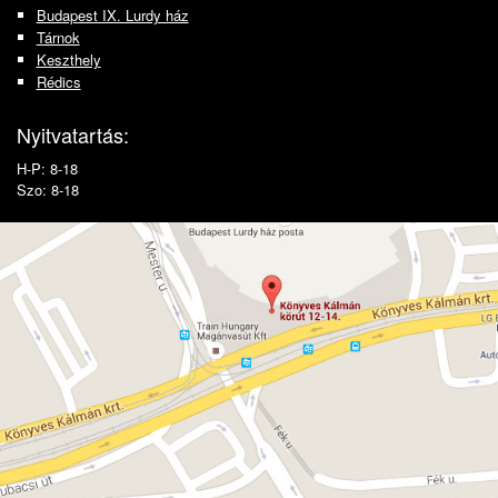
Budapest IX. Lurdy ház
Tárnok
Keszthely
Rédics
Nyitvatartás:
H-P: 8-18
Szo: 8-18