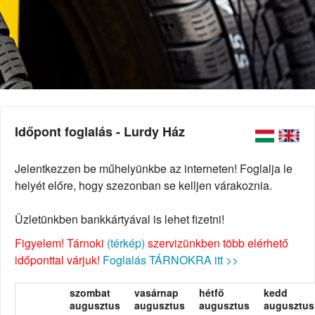
Időpont foglalás - Lurdy Ház
Jelentkezzen be műhelyünkbe az interneten! Foglalja le
helyét előre, hogy szezonban se kelljen várakoznia.
Üzletünkben bankkártyával is lehet fizetni!
Figyelem! Tárnoki
(térkép)
szervizünkben több elérhető
időponttal várjuk!
Foglalás TÁRNOKRA itt >>
szombat
vasárnap
hétfő
kedd
augusztus
augusztus
augusztus
augusztus