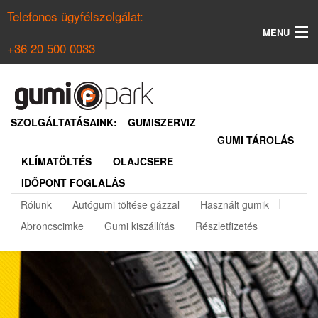
Telefonos ügyfélszolgálat:
MENU
+36 20 500 0033
KERESÉS
NYÁRI GUMI KERESŐ
SZOLGÁLTATÁSAINK:
GUMISZERVIZ
GUMI TÁROLÁS
TÉLI GUMI KERESŐ
KLÍMATÖLTÉS
OLAJCSERE
BELÉPÉS
IDŐPONT FOGLALÁS
REGISZTRÁCIÓ
Rólunk
Autógumi töltése gázzal
Használt gumik
Abroncscimke
Gumi kiszállítás
Részletfizetés