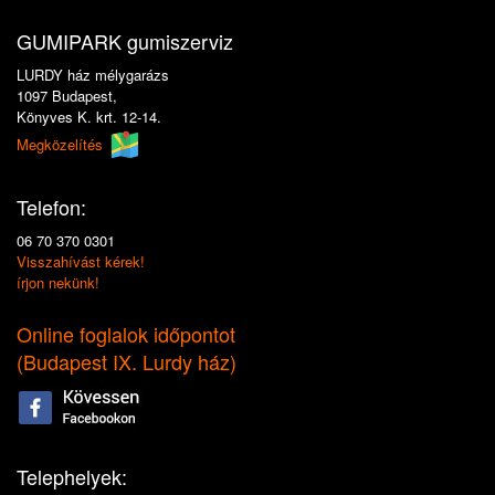
GUMIPARK gumiszerviz
LURDY ház mélygarázs
1097 Budapest,
Könyves K. krt. 12-14.
Megközelítés
Telefon:
06 70 370 0301
Visszahívást kérek!
írjon nekünk!
Online foglalok időpontot
(
Budapest IX. Lurdy ház
)
Telephelyek: