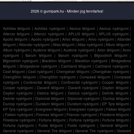
2026 © gumipark.hu - Minden jog fenntartva!
Achilles téligumi
|
Achilles nyárigumi
|
Aeolus téligumi
|
Aeolus nyárigumi
|
Altenzo téligumi
|
Altenzo nyárigumi
|
APLUS téligumi
|
APLUS nyárigumi
|
Apollo téligumi
|
Apollo nyárigumi
|
Arivo téligumi
|
Arivo nyárigumi
|
Atlander
téligumi
|
Atlander nyárigumi
|
Atlas téligumi
|
Atlas nyárigumi
|
Atturo téligumi
|
Atturo nyárigumi
|
Austone téligumi
|
Austone nyárigumi
|
Avon téligumi
|
Avon
nyárigumi
|
Barum téligumi
|
Barum nyárigumi
|
Bfgoodrich téligumi
|
Bfgoodrich nyárigumi
|
Blacklion téligumi
|
Blacklion nyárigumi
|
Bridgestone
téligumi
|
Bridgestone nyárigumi
|
Cachland téligumi
|
Cachland nyárigumi
|
Ceat téligumi
|
Ceat nyárigumi
|
Chengshan téligumi
|
Chengshan nyárigumi
|
ChengShin téligumi
|
ChengShin nyárigumi
|
Compasal téligumi
|
Compasal
nyárigumi
|
Continental téligumi
|
Continental nyárigumi
|
Cooper téligumi
|
Cooper nyárigumi
|
Davanti téligumi
|
Davanti nyárigumi
|
Dayton téligumi
|
Dayton nyárigumi
|
Debica téligumi
|
Debica nyárigumi
|
Delinte téligumi
|
Delinte nyárigumi
|
Diplomat téligumi
|
Diplomat nyárigumi
|
Dunlop téligumi
|
Dunlop nyárigumi
|
Duraturn téligumi
|
Duraturn nyárigumi
|
EP Tyre téligumi
|
EP Tyre nyárigumi
|
Evergreen téligumi
|
Evergreen nyárigumi
|
Falken téligumi
|
Falken nyárigumi
|
Firemax téligumi
|
Firemax nyárigumi
|
Firestone téligumi
|
Firestone nyárigumi
|
Fortuna téligumi
|
Fortuna nyárigumi
|
Fortune téligumi
|
Fortune nyárigumi
|
Fulda téligumi
|
Fulda nyárigumi
|
General téligumi
|
General nyárigumi
|
General Tire téligumi
|
General Tire nyárigumi
|
Gislaved