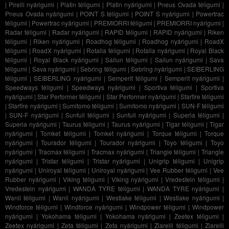
|
Pirelli nyárigumi
|
Platin téligumi
|
Platin nyárigumi
|
Pneus Ovada téligumi
|
Pneus Ovada nyárigumi
|
POINT S téligumi
|
POINT S nyárigumi
|
Powertrac
téligumi
|
Powertrac nyárigumi
|
PREMIORRI téligumi
|
PREMIORRI nyárigumi
|
Radar téligumi
|
Radar nyárigumi
|
RAPID téligumi
|
RAPID nyárigumi
|
Riken
téligumi
|
Riken nyárigumi
|
Roadhog téligumi
|
Roadhog nyárigumi
|
RoadX
téligumi
|
RoadX nyárigumi
|
Rotalla téligumi
|
Rotalla nyárigumi
|
Royal Black
téligumi
|
Royal Black nyárigumi
|
Sailun téligumi
|
Sailun nyárigumi
|
Sava
téligumi
|
Sava nyárigumi
|
Sebring téligumi
|
Sebring nyárigumi
|
SEIBERLING
téligumi
|
SEIBERLING nyárigumi
|
Semperit téligumi
|
Semperit nyárigumi
|
Speedways téligumi
|
Speedways nyárigumi
|
Sportiva téligumi
|
Sportiva
nyárigumi
|
Star Performer téligumi
|
Star Performer nyárigumi
|
Starfire téligumi
|
Starfire nyárigumi
|
Sumitomo téligumi
|
Sumitomo nyárigumi
|
SUN-F téligumi
|
SUN-F nyárigumi
|
Sunfull téligumi
|
Sunfull nyárigumi
|
Superia téligumi
|
Superia nyárigumi
|
Taurus téligumi
|
Taurus nyárigumi
|
Tigar téligumi
|
Tigar
nyárigumi
|
Tomket téligumi
|
Tomket nyárigumi
|
Torque téligumi
|
Torque
nyárigumi
|
Tourador téligumi
|
Tourador nyárigumi
|
Toyo téligumi
|
Toyo
nyárigumi
|
Tracmax téligumi
|
Tracmax nyárigumi
|
Triangle téligumi
|
Triangle
nyárigumi
|
Tristar téligumi
|
Tristar nyárigumi
|
Unigrip téligumi
|
Unigrip
nyárigumi
|
Uniroyal téligumi
|
Uniroyal nyárigumi
|
Vee Rubber téligumi
|
Vee
Rubber nyárigumi
|
Viking téligumi
|
Viking nyárigumi
|
Vredestein téligumi
|
Vredestein nyárigumi
|
WANDA TYRE téligumi
|
WANDA TYRE nyárigumi
|
Wanli téligumi
|
Wanli nyárigumi
|
Westlake téligumi
|
Westlake nyárigumi
|
Windforce téligumi
|
Windforce nyárigumi
|
Windpower téligumi
|
Windpower
nyárigumi
|
Yokohama téligumi
|
Yokohama nyárigumi
|
Zeetex téligumi
|
Zeetex nyárigumi
|
Zeta téligumi
|
Zeta nyárigumi
|
Ziarelli téligumi
|
Ziarelli