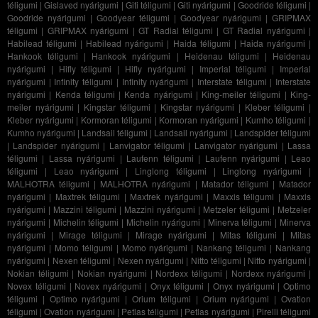
téligumi
|
Gislaved nyárigumi
|
Giti téligumi
|
Giti nyárigumi
|
Goodride téligumi
|
Goodride nyárigumi
|
Goodyear téligumi
|
Goodyear nyárigumi
|
GRIPMAX
téligumi
|
GRIPMAX nyárigumi
|
GT Radial téligumi
|
GT Radial nyárigumi
|
Habilead téligumi
|
Habilead nyárigumi
|
Haida téligumi
|
Haida nyárigumi
|
Hankook téligumi
|
Hankook nyárigumi
|
Heidenau téligumi
|
Heidenau
nyárigumi
|
Hifly téligumi
|
Hifly nyárigumi
|
Imperial téligumi
|
Imperial
nyárigumi
|
Infinity téligumi
|
Infinity nyárigumi
|
Interstate téligumi
|
Interstate
nyárigumi
|
Kenda téligumi
|
Kenda nyárigumi
|
King-meiler téligumi
|
King-
meiler nyárigumi
|
Kingstar téligumi
|
Kingstar nyárigumi
|
Kleber téligumi
|
Kleber nyárigumi
|
Kormoran téligumi
|
Kormoran nyárigumi
|
Kumho téligumi
|
Kumho nyárigumi
|
Landsail téligumi
|
Landsail nyárigumi
|
Landspider téligumi
|
Landspider nyárigumi
|
Lanvigator téligumi
|
Lanvigator nyárigumi
|
Lassa
téligumi
|
Lassa nyárigumi
|
Laufenn téligumi
|
Laufenn nyárigumi
|
Leao
téligumi
|
Leao nyárigumi
|
Linglong téligumi
|
Linglong nyárigumi
|
MALHOTRA téligumi
|
MALHOTRA nyárigumi
|
Matador téligumi
|
Matador
nyárigumi
|
Maxtrek téligumi
|
Maxtrek nyárigumi
|
Maxxis téligumi
|
Maxxis
nyárigumi
|
Mazzini téligumi
|
Mazzini nyárigumi
|
Metzeler téligumi
|
Metzeler
nyárigumi
|
Michelin téligumi
|
Michelin nyárigumi
|
Minerva téligumi
|
Minerva
nyárigumi
|
Mirage téligumi
|
Mirage nyárigumi
|
Mitas téligumi
|
Mitas
nyárigumi
|
Momo téligumi
|
Momo nyárigumi
|
Nankang téligumi
|
Nankang
nyárigumi
|
Nexen téligumi
|
Nexen nyárigumi
|
Nitto téligumi
|
Nitto nyárigumi
|
Nokian téligumi
|
Nokian nyárigumi
|
Nordexx téligumi
|
Nordexx nyárigumi
|
Novex téligumi
|
Novex nyárigumi
|
Onyx téligumi
|
Onyx nyárigumi
|
Optimo
téligumi
|
Optimo nyárigumi
|
Orium téligumi
|
Orium nyárigumi
|
Ovation
téligumi
|
Ovation nyárigumi
|
Petlas téligumi
|
Petlas nyárigumi
|
Pirelli téligumi