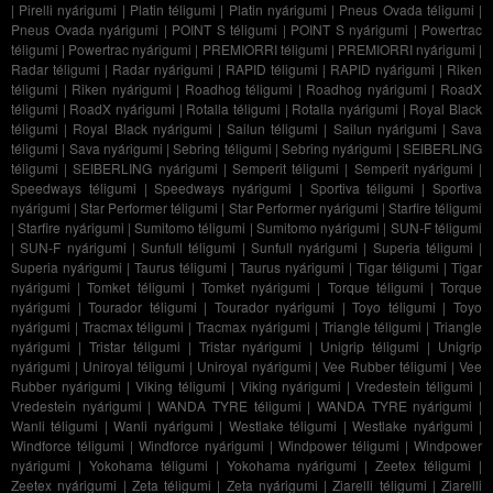
|
Pirelli nyárigumi
|
Platin téligumi
|
Platin nyárigumi
|
Pneus Ovada téligumi
|
Pneus Ovada nyárigumi
|
POINT S téligumi
|
POINT S nyárigumi
|
Powertrac
téligumi
|
Powertrac nyárigumi
|
PREMIORRI téligumi
|
PREMIORRI nyárigumi
|
Radar téligumi
|
Radar nyárigumi
|
RAPID téligumi
|
RAPID nyárigumi
|
Riken
téligumi
|
Riken nyárigumi
|
Roadhog téligumi
|
Roadhog nyárigumi
|
RoadX
téligumi
|
RoadX nyárigumi
|
Rotalla téligumi
|
Rotalla nyárigumi
|
Royal Black
téligumi
|
Royal Black nyárigumi
|
Sailun téligumi
|
Sailun nyárigumi
|
Sava
téligumi
|
Sava nyárigumi
|
Sebring téligumi
|
Sebring nyárigumi
|
SEIBERLING
téligumi
|
SEIBERLING nyárigumi
|
Semperit téligumi
|
Semperit nyárigumi
|
Speedways téligumi
|
Speedways nyárigumi
|
Sportiva téligumi
|
Sportiva
nyárigumi
|
Star Performer téligumi
|
Star Performer nyárigumi
|
Starfire téligumi
|
Starfire nyárigumi
|
Sumitomo téligumi
|
Sumitomo nyárigumi
|
SUN-F téligumi
|
SUN-F nyárigumi
|
Sunfull téligumi
|
Sunfull nyárigumi
|
Superia téligumi
|
Superia nyárigumi
|
Taurus téligumi
|
Taurus nyárigumi
|
Tigar téligumi
|
Tigar
nyárigumi
|
Tomket téligumi
|
Tomket nyárigumi
|
Torque téligumi
|
Torque
nyárigumi
|
Tourador téligumi
|
Tourador nyárigumi
|
Toyo téligumi
|
Toyo
nyárigumi
|
Tracmax téligumi
|
Tracmax nyárigumi
|
Triangle téligumi
|
Triangle
nyárigumi
|
Tristar téligumi
|
Tristar nyárigumi
|
Unigrip téligumi
|
Unigrip
nyárigumi
|
Uniroyal téligumi
|
Uniroyal nyárigumi
|
Vee Rubber téligumi
|
Vee
Rubber nyárigumi
|
Viking téligumi
|
Viking nyárigumi
|
Vredestein téligumi
|
Vredestein nyárigumi
|
WANDA TYRE téligumi
|
WANDA TYRE nyárigumi
|
Wanli téligumi
|
Wanli nyárigumi
|
Westlake téligumi
|
Westlake nyárigumi
|
Windforce téligumi
|
Windforce nyárigumi
|
Windpower téligumi
|
Windpower
nyárigumi
|
Yokohama téligumi
|
Yokohama nyárigumi
|
Zeetex téligumi
|
Zeetex nyárigumi
|
Zeta téligumi
|
Zeta nyárigumi
|
Ziarelli téligumi
|
Ziarelli