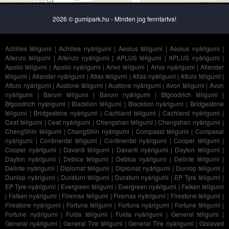
2026 © gumipark.hu - Minden jog fenntartva!
Achilles téligumi
|
Achilles nyárigumi
|
Aeolus téligumi
|
Aeolus nyárigumi
|
Altenzo téligumi
|
Altenzo nyárigumi
|
APLUS téligumi
|
APLUS nyárigumi
|
Apollo téligumi
|
Apollo nyárigumi
|
Arivo téligumi
|
Arivo nyárigumi
|
Atlander
téligumi
|
Atlander nyárigumi
|
Atlas téligumi
|
Atlas nyárigumi
|
Atturo téligumi
|
Atturo nyárigumi
|
Austone téligumi
|
Austone nyárigumi
|
Avon téligumi
|
Avon
nyárigumi
|
Barum téligumi
|
Barum nyárigumi
|
Bfgoodrich téligumi
|
Bfgoodrich nyárigumi
|
Blacklion téligumi
|
Blacklion nyárigumi
|
Bridgestone
téligumi
|
Bridgestone nyárigumi
|
Cachland téligumi
|
Cachland nyárigumi
|
Ceat téligumi
|
Ceat nyárigumi
|
Chengshan téligumi
|
Chengshan nyárigumi
|
ChengShin téligumi
|
ChengShin nyárigumi
|
Compasal téligumi
|
Compasal
nyárigumi
|
Continental téligumi
|
Continental nyárigumi
|
Cooper téligumi
|
Cooper nyárigumi
|
Davanti téligumi
|
Davanti nyárigumi
|
Dayton téligumi
|
Dayton nyárigumi
|
Debica téligumi
|
Debica nyárigumi
|
Delinte téligumi
|
Delinte nyárigumi
|
Diplomat téligumi
|
Diplomat nyárigumi
|
Dunlop téligumi
|
Dunlop nyárigumi
|
Duraturn téligumi
|
Duraturn nyárigumi
|
EP Tyre téligumi
|
EP Tyre nyárigumi
|
Evergreen téligumi
|
Evergreen nyárigumi
|
Falken téligumi
|
Falken nyárigumi
|
Firemax téligumi
|
Firemax nyárigumi
|
Firestone téligumi
|
Firestone nyárigumi
|
Fortuna téligumi
|
Fortuna nyárigumi
|
Fortune téligumi
|
Fortune nyárigumi
|
Fulda téligumi
|
Fulda nyárigumi
|
General téligumi
|
General nyárigumi
|
General Tire téligumi
|
General Tire nyárigumi
|
Gislaved