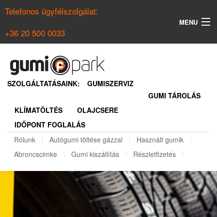
Telefonos ügyfélszolgálat:
MENU
+36 20 500 0033
KERESÉS
NYÁRI GUMI KERESŐ
SZOLGÁLTATÁSAINK:
GUMISZERVIZ
GUMI TÁROLÁS
TÉLI GUMI KERESŐ
KLÍMATÖLTÉS
OLAJCSERE
BELÉPÉS
IDŐPONT FOGLALÁS
REGISZTRÁCIÓ
Rólunk
Autógumi töltése gázzal
Használt gumik
Abroncscimke
Gumi kiszállítás
Részletfizetés