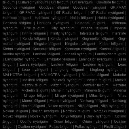
téligumi
|
Gislaved nyárigumi
|
Giti téligumi
|
Giti nyárigumi
|
Goodride téligumi
|
Goodride nyárigumi
|
Goodyear téligumi
|
Goodyear nyárigumi
|
GRIPMAX
téligumi
|
GRIPMAX nyárigumi
|
GT Radial téligumi
|
GT Radial nyárigumi
|
Habilead téligumi
|
Habilead nyárigumi
|
Haida téligumi
|
Haida nyárigumi
|
Hankook téligumi
|
Hankook nyárigumi
|
Heidenau téligumi
|
Heidenau
nyárigumi
|
Hifly téligumi
|
Hifly nyárigumi
|
Imperial téligumi
|
Imperial
nyárigumi
|
Infinity téligumi
|
Infinity nyárigumi
|
Interstate téligumi
|
Interstate
nyárigumi
|
Kenda téligumi
|
Kenda nyárigumi
|
King-meiler téligumi
|
King-
meiler nyárigumi
|
Kingstar téligumi
|
Kingstar nyárigumi
|
Kleber téligumi
|
Kleber nyárigumi
|
Kormoran téligumi
|
Kormoran nyárigumi
|
Kumho téligumi
|
Kumho nyárigumi
|
Landsail téligumi
|
Landsail nyárigumi
|
Landspider téligumi
|
Landspider nyárigumi
|
Lanvigator téligumi
|
Lanvigator nyárigumi
|
Lassa
téligumi
|
Lassa nyárigumi
|
Laufenn téligumi
|
Laufenn nyárigumi
|
Leao
téligumi
|
Leao nyárigumi
|
Linglong téligumi
|
Linglong nyárigumi
|
MALHOTRA téligumi
|
MALHOTRA nyárigumi
|
Matador téligumi
|
Matador
nyárigumi
|
Maxtrek téligumi
|
Maxtrek nyárigumi
|
Maxxis téligumi
|
Maxxis
nyárigumi
|
Mazzini téligumi
|
Mazzini nyárigumi
|
Metzeler téligumi
|
Metzeler
nyárigumi
|
Michelin téligumi
|
Michelin nyárigumi
|
Minerva téligumi
|
Minerva
nyárigumi
|
Mirage téligumi
|
Mirage nyárigumi
|
Mitas téligumi
|
Mitas
nyárigumi
|
Momo téligumi
|
Momo nyárigumi
|
Nankang téligumi
|
Nankang
nyárigumi
|
Nexen téligumi
|
Nexen nyárigumi
|
Nitto téligumi
|
Nitto nyárigumi
|
Nokian téligumi
|
Nokian nyárigumi
|
Nordexx téligumi
|
Nordexx nyárigumi
|
Novex téligumi
|
Novex nyárigumi
|
Onyx téligumi
|
Onyx nyárigumi
|
Optimo
téligumi
|
Optimo nyárigumi
|
Orium téligumi
|
Orium nyárigumi
|
Ovation
téligumi
|
Ovation nyárigumi
|
Petlas téligumi
|
Petlas nyárigumi
|
Pirelli téligumi