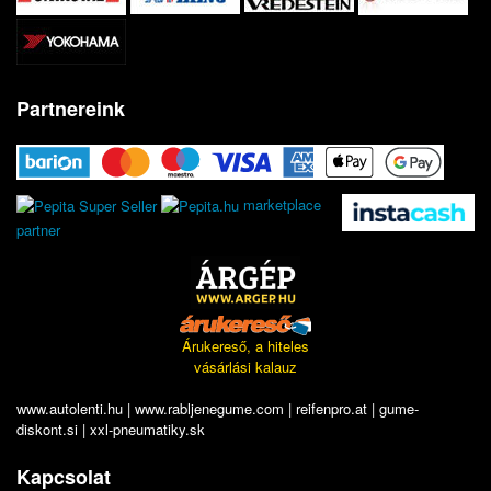
Partnereink
marketplace
partner
Árukereső, a hiteles
vásárlási kalauz
www.autolenti.hu
|
www.rabljenegume.com
|
reifenpro.at
|
gume-
diskont.si
|
xxl-pneumatiky.sk
Kapcsolat