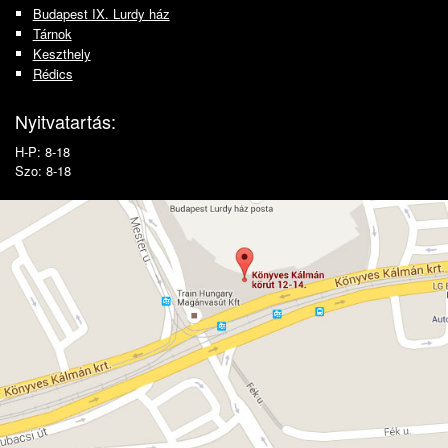
Budapest IX. Lurdy ház
Tárnok
Keszthely
Rédics
Nyitvatartás:
H-P: 8-18
Szo: 8-18