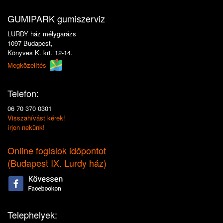
GUMIPARK gumiszerviz
LURDY ház mélygarázs
1097 Budapest,
Könyves K. krt. 12-14.
Megközelítés
Telefon:
06 70 370 0301
Visszahívást kérek!
írjon nekünk!
Online foglalok időpontot
(
Budapest IX. Lurdy ház
)
Telephelyek: