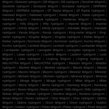
téligumi
|
Gislaved nyárigumi
|
Giti téligumi
|
Giti nyárigumi
|
Goodride téligumi
|
Goodride nyárigumi
|
Goodyear téligumi
|
Goodyear nyárigumi
|
GRIPMAX
téligumi
|
GRIPMAX nyárigumi
|
GT Radial téligumi
|
GT Radial nyárigumi
|
Habilead téligumi
|
Habilead nyárigumi
|
Haida téligumi
|
Haida nyárigumi
|
Hankook téligumi
|
Hankook nyárigumi
|
Heidenau téligumi
|
Heidenau
nyárigumi
|
Hifly téligumi
|
Hifly nyárigumi
|
Imperial téligumi
|
Imperial
nyárigumi
|
Infinity téligumi
|
Infinity nyárigumi
|
Interstate téligumi
|
Interstate
nyárigumi
|
Kenda téligumi
|
Kenda nyárigumi
|
King-meiler téligumi
|
King-
meiler nyárigumi
|
Kingstar téligumi
|
Kingstar nyárigumi
|
Kleber téligumi
|
Kleber nyárigumi
|
Kormoran téligumi
|
Kormoran nyárigumi
|
Kumho téligumi
|
Kumho nyárigumi
|
Landsail téligumi
|
Landsail nyárigumi
|
Landspider téligumi
|
Landspider nyárigumi
|
Lanvigator téligumi
|
Lanvigator nyárigumi
|
Lassa
téligumi
|
Lassa nyárigumi
|
Laufenn téligumi
|
Laufenn nyárigumi
|
Leao
téligumi
|
Leao nyárigumi
|
Linglong téligumi
|
Linglong nyárigumi
|
MALHOTRA téligumi
|
MALHOTRA nyárigumi
|
Matador téligumi
|
Matador
nyárigumi
|
Maxtrek téligumi
|
Maxtrek nyárigumi
|
Maxxis téligumi
|
Maxxis
nyárigumi
|
Mazzini téligumi
|
Mazzini nyárigumi
|
Metzeler téligumi
|
Metzeler
nyárigumi
|
Michelin téligumi
|
Michelin nyárigumi
|
Minerva téligumi
|
Minerva
nyárigumi
|
Mirage téligumi
|
Mirage nyárigumi
|
Mitas téligumi
|
Mitas
nyárigumi
|
Momo téligumi
|
Momo nyárigumi
|
Nankang téligumi
|
Nankang
nyárigumi
|
Nexen téligumi
|
Nexen nyárigumi
|
Nitto téligumi
|
Nitto nyárigumi
|
Nokian téligumi
|
Nokian nyárigumi
|
Nordexx téligumi
|
Nordexx nyárigumi
|
Novex téligumi
|
Novex nyárigumi
|
Onyx téligumi
|
Onyx nyárigumi
|
Optimo
téligumi
|
Optimo nyárigumi
|
Orium téligumi
|
Orium nyárigumi
|
Ovation
téligumi
|
Ovation nyárigumi
|
Petlas téligumi
|
Petlas nyárigumi
|
Pirelli téligumi