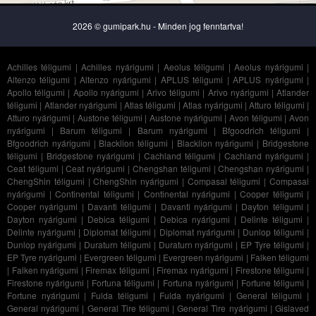
2026 © gumipark.hu - Minden jog fenntartva!
Achilles téligumi
|
Achilles nyárigumi
|
Aeolus téligumi
|
Aeolus nyárigumi
|
Altenzo téligumi
|
Altenzo nyárigumi
|
APLUS téligumi
|
APLUS nyárigumi
|
Apollo téligumi
|
Apollo nyárigumi
|
Arivo téligumi
|
Arivo nyárigumi
|
Atlander
téligumi
|
Atlander nyárigumi
|
Atlas téligumi
|
Atlas nyárigumi
|
Atturo téligumi
|
Atturo nyárigumi
|
Austone téligumi
|
Austone nyárigumi
|
Avon téligumi
|
Avon
nyárigumi
|
Barum téligumi
|
Barum nyárigumi
|
Bfgoodrich téligumi
|
Bfgoodrich nyárigumi
|
Blacklion téligumi
|
Blacklion nyárigumi
|
Bridgestone
téligumi
|
Bridgestone nyárigumi
|
Cachland téligumi
|
Cachland nyárigumi
|
Ceat téligumi
|
Ceat nyárigumi
|
Chengshan téligumi
|
Chengshan nyárigumi
|
ChengShin téligumi
|
ChengShin nyárigumi
|
Compasal téligumi
|
Compasal
nyárigumi
|
Continental téligumi
|
Continental nyárigumi
|
Cooper téligumi
|
Cooper nyárigumi
|
Davanti téligumi
|
Davanti nyárigumi
|
Dayton téligumi
|
Dayton nyárigumi
|
Debica téligumi
|
Debica nyárigumi
|
Delinte téligumi
|
Delinte nyárigumi
|
Diplomat téligumi
|
Diplomat nyárigumi
|
Dunlop téligumi
|
Dunlop nyárigumi
|
Duraturn téligumi
|
Duraturn nyárigumi
|
EP Tyre téligumi
|
EP Tyre nyárigumi
|
Evergreen téligumi
|
Evergreen nyárigumi
|
Falken téligumi
|
Falken nyárigumi
|
Firemax téligumi
|
Firemax nyárigumi
|
Firestone téligumi
|
Firestone nyárigumi
|
Fortuna téligumi
|
Fortuna nyárigumi
|
Fortune téligumi
|
Fortune nyárigumi
|
Fulda téligumi
|
Fulda nyárigumi
|
General téligumi
|
General nyárigumi
|
General Tire téligumi
|
General Tire nyárigumi
|
Gislaved