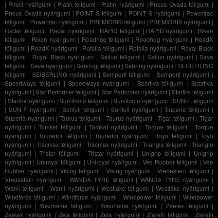
|
Pirelli nyárigumi
|
Platin téligumi
|
Platin nyárigumi
|
Pneus Ovada téligumi
|
Pneus Ovada nyárigumi
|
POINT S téligumi
|
POINT S nyárigumi
|
Powertrac
téligumi
|
Powertrac nyárigumi
|
PREMIORRI téligumi
|
PREMIORRI nyárigumi
|
Radar téligumi
|
Radar nyárigumi
|
RAPID téligumi
|
RAPID nyárigumi
|
Riken
téligumi
|
Riken nyárigumi
|
Roadhog téligumi
|
Roadhog nyárigumi
|
RoadX
téligumi
|
RoadX nyárigumi
|
Rotalla téligumi
|
Rotalla nyárigumi
|
Royal Black
téligumi
|
Royal Black nyárigumi
|
Sailun téligumi
|
Sailun nyárigumi
|
Sava
téligumi
|
Sava nyárigumi
|
Sebring téligumi
|
Sebring nyárigumi
|
SEIBERLING
téligumi
|
SEIBERLING nyárigumi
|
Semperit téligumi
|
Semperit nyárigumi
|
Speedways téligumi
|
Speedways nyárigumi
|
Sportiva téligumi
|
Sportiva
nyárigumi
|
Star Performer téligumi
|
Star Performer nyárigumi
|
Starfire téligumi
|
Starfire nyárigumi
|
Sumitomo téligumi
|
Sumitomo nyárigumi
|
SUN-F téligumi
|
SUN-F nyárigumi
|
Sunfull téligumi
|
Sunfull nyárigumi
|
Superia téligumi
|
Superia nyárigumi
|
Taurus téligumi
|
Taurus nyárigumi
|
Tigar téligumi
|
Tigar
nyárigumi
|
Tomket téligumi
|
Tomket nyárigumi
|
Torque téligumi
|
Torque
nyárigumi
|
Tourador téligumi
|
Tourador nyárigumi
|
Toyo téligumi
|
Toyo
nyárigumi
|
Tracmax téligumi
|
Tracmax nyárigumi
|
Triangle téligumi
|
Triangle
nyárigumi
|
Tristar téligumi
|
Tristar nyárigumi
|
Unigrip téligumi
|
Unigrip
nyárigumi
|
Uniroyal téligumi
|
Uniroyal nyárigumi
|
Vee Rubber téligumi
|
Vee
Rubber nyárigumi
|
Viking téligumi
|
Viking nyárigumi
|
Vredestein téligumi
|
Vredestein nyárigumi
|
WANDA TYRE téligumi
|
WANDA TYRE nyárigumi
|
Wanli téligumi
|
Wanli nyárigumi
|
Westlake téligumi
|
Westlake nyárigumi
|
Windforce téligumi
|
Windforce nyárigumi
|
Windpower téligumi
|
Windpower
nyárigumi
|
Yokohama téligumi
|
Yokohama nyárigumi
|
Zeetex téligumi
|
Zeetex nyárigumi
|
Zeta téligumi
|
Zeta nyárigumi
|
Ziarelli téligumi
|
Ziarelli