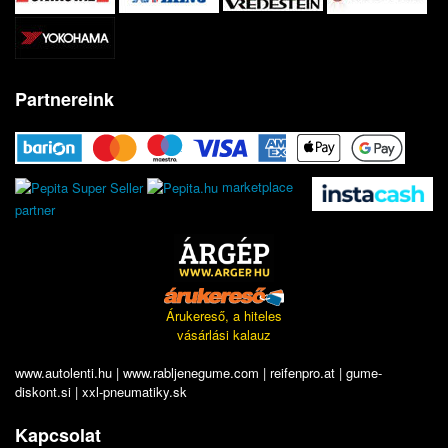
Partnereink
marketplace
partner
Árukereső, a hiteles
vásárlási kalauz
www.autolenti.hu
|
www.rabljenegume.com
|
reifenpro.at
|
gume-
diskont.si
|
xxl-pneumatiky.sk
Kapcsolat