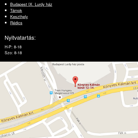
Budapest IX. Lurdy ház
Tárnok
Keszthely
Rédics
Nyitvatartás:
H-P: 8-18
Szo: 8-18