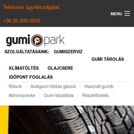
Telefonos ügyfélszolgálat:
MENU
+36 20 500 0033
KERESÉS
NYÁRI GUMI KERESŐ
SZOLGÁLTATÁSAINK:
GUMISZERVIZ
GUMI TÁROLÁS
TÉLI GUMI KERESŐ
KLÍMATÖLTÉS
OLAJCSERE
BELÉPÉS
IDŐPONT FOGLALÁS
REGISZTRÁCIÓ
Rólunk
Autógumi töltése gázzal
Használt gumik
Abroncscimke
Gumi kiszállítás
Részletfizetés