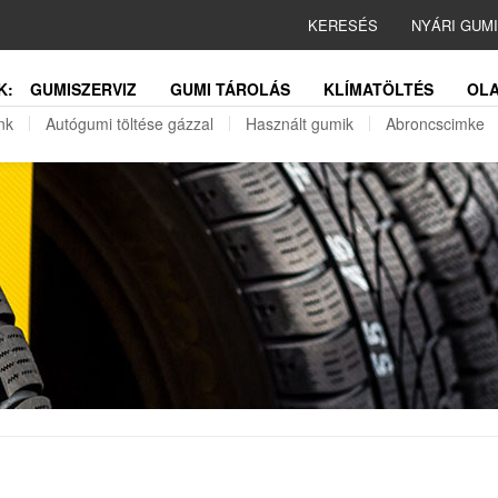
KERESÉS
NYÁRI GUM
K:
GUMISZERVIZ
GUMI TÁROLÁS
KLÍMATÖLTÉS
OLA
nk
Autógumi töltése gázzal
Használt gumik
Abroncscimke