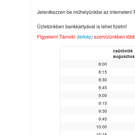
Jelentkezzen be műhelyünkbe az interneten! Fo
Üzletünkben bankkártyával is lehet fizetni!
Figyelem! Tárnoki
(térkép)
szervizünkben több 
csütörtök
augusztus 
8:00
8:15
8:30
8:45
9:00
9:15
9:30
9:45
10:00
10:15