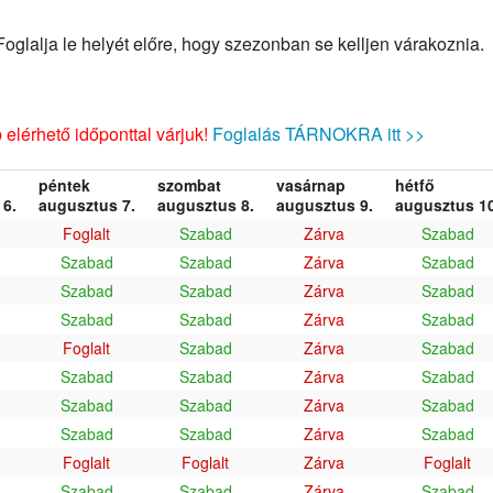
glalja le helyét előre, hogy szezonban se kelljen várakoznia.
elérhető időponttal várjuk!
Foglalás TÁRNOKRA itt >>
péntek
szombat
vasárnap
hétfő
6.
augusztus 7.
augusztus 8.
augusztus 9.
augusztus 10
Foglalt
Szabad
Zárva
Szabad
Szabad
Szabad
Zárva
Szabad
Szabad
Szabad
Zárva
Szabad
Szabad
Szabad
Zárva
Szabad
Foglalt
Szabad
Zárva
Szabad
Szabad
Szabad
Zárva
Szabad
Szabad
Szabad
Zárva
Szabad
Szabad
Szabad
Zárva
Szabad
Foglalt
Foglalt
Zárva
Foglalt
Szabad
Szabad
Zárva
Szabad