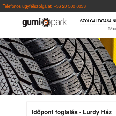
Telefonos ügyfélszolgálat:
+36 20 500 0033
SZOLGÁLTATÁSAIN
Rólu
Időpont foglalás - Lurdy Ház