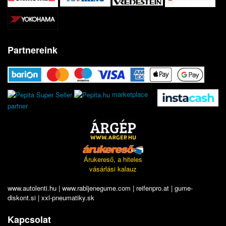
Partnereink
marketplace
partner
Árukereső, a hiteles
vásárlási kalauz
www.autolenti.hu
|
www.rabljenegume.com
|
reifenpro.at
|
gume-
diskont.si
|
xxl-pneumatiky.sk
Kapcsolat