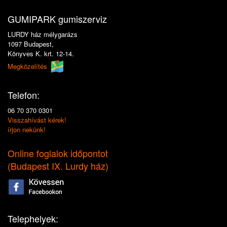
GUMIPARK gumiszerviz
LURDY ház mélygarázs
1097 Budapest,
Könyves K. krt. 12-14.
Megközelítés
Telefon:
06 70 370 0301
Visszahívást kérek!
írjon nekünk!
Online foglalok időpontot
(
Budapest IX. Lurdy ház
)
Telephelyek: