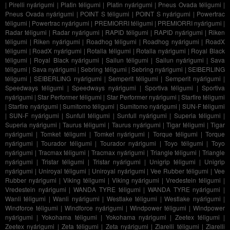
|
Pirelli nyárigumi
|
Platin téligumi
|
Platin nyárigumi
|
Pneus Ovada téligumi
|
Pneus Ovada nyárigumi
|
POINT S téligumi
|
POINT S nyárigumi
|
Powertrac
téligumi
|
Powertrac nyárigumi
|
PREMIORRI téligumi
|
PREMIORRI nyárigumi
|
Radar téligumi
|
Radar nyárigumi
|
RAPID téligumi
|
RAPID nyárigumi
|
Riken
téligumi
|
Riken nyárigumi
|
Roadhog téligumi
|
Roadhog nyárigumi
|
RoadX
téligumi
|
RoadX nyárigumi
|
Rotalla téligumi
|
Rotalla nyárigumi
|
Royal Black
téligumi
|
Royal Black nyárigumi
|
Sailun téligumi
|
Sailun nyárigumi
|
Sava
téligumi
|
Sava nyárigumi
|
Sebring téligumi
|
Sebring nyárigumi
|
SEIBERLING
téligumi
|
SEIBERLING nyárigumi
|
Semperit téligumi
|
Semperit nyárigumi
|
Speedways téligumi
|
Speedways nyárigumi
|
Sportiva téligumi
|
Sportiva
nyárigumi
|
Star Performer téligumi
|
Star Performer nyárigumi
|
Starfire téligumi
|
Starfire nyárigumi
|
Sumitomo téligumi
|
Sumitomo nyárigumi
|
SUN-F téligumi
|
SUN-F nyárigumi
|
Sunfull téligumi
|
Sunfull nyárigumi
|
Superia téligumi
|
Superia nyárigumi
|
Taurus téligumi
|
Taurus nyárigumi
|
Tigar téligumi
|
Tigar
nyárigumi
|
Tomket téligumi
|
Tomket nyárigumi
|
Torque téligumi
|
Torque
nyárigumi
|
Tourador téligumi
|
Tourador nyárigumi
|
Toyo téligumi
|
Toyo
nyárigumi
|
Tracmax téligumi
|
Tracmax nyárigumi
|
Triangle téligumi
|
Triangle
nyárigumi
|
Tristar téligumi
|
Tristar nyárigumi
|
Unigrip téligumi
|
Unigrip
nyárigumi
|
Uniroyal téligumi
|
Uniroyal nyárigumi
|
Vee Rubber téligumi
|
Vee
Rubber nyárigumi
|
Viking téligumi
|
Viking nyárigumi
|
Vredestein téligumi
|
Vredestein nyárigumi
|
WANDA TYRE téligumi
|
WANDA TYRE nyárigumi
|
Wanli téligumi
|
Wanli nyárigumi
|
Westlake téligumi
|
Westlake nyárigumi
|
Windforce téligumi
|
Windforce nyárigumi
|
Windpower téligumi
|
Windpower
nyárigumi
|
Yokohama téligumi
|
Yokohama nyárigumi
|
Zeetex téligumi
|
Zeetex nyárigumi
|
Zeta téligumi
|
Zeta nyárigumi
|
Ziarelli téligumi
|
Ziarelli