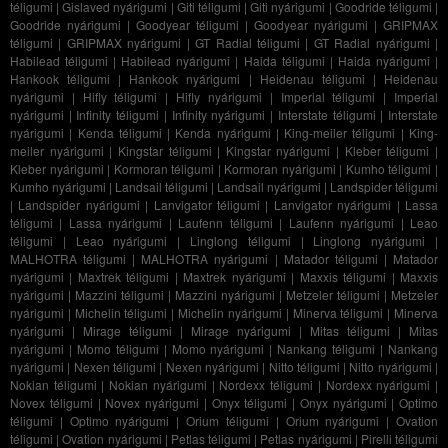
téligumi
|
Gislaved nyárigumi
|
Giti téligumi
|
Giti nyárigumi
|
Goodride téligumi
|
Goodride nyárigumi
|
Goodyear téligumi
|
Goodyear nyárigumi
|
GRIPMAX
téligumi
|
GRIPMAX nyárigumi
|
GT Radial téligumi
|
GT Radial nyárigumi
|
Habilead téligumi
|
Habilead nyárigumi
|
Haida téligumi
|
Haida nyárigumi
|
Hankook téligumi
|
Hankook nyárigumi
|
Heidenau téligumi
|
Heidenau
nyárigumi
|
Hifly téligumi
|
Hifly nyárigumi
|
Imperial téligumi
|
Imperial
nyárigumi
|
Infinity téligumi
|
Infinity nyárigumi
|
Interstate téligumi
|
Interstate
nyárigumi
|
Kenda téligumi
|
Kenda nyárigumi
|
King-meiler téligumi
|
King-
meiler nyárigumi
|
Kingstar téligumi
|
Kingstar nyárigumi
|
Kleber téligumi
|
Kleber nyárigumi
|
Kormoran téligumi
|
Kormoran nyárigumi
|
Kumho téligumi
|
Kumho nyárigumi
|
Landsail téligumi
|
Landsail nyárigumi
|
Landspider téligumi
|
Landspider nyárigumi
|
Lanvigator téligumi
|
Lanvigator nyárigumi
|
Lassa
téligumi
|
Lassa nyárigumi
|
Laufenn téligumi
|
Laufenn nyárigumi
|
Leao
téligumi
|
Leao nyárigumi
|
Linglong téligumi
|
Linglong nyárigumi
|
MALHOTRA téligumi
|
MALHOTRA nyárigumi
|
Matador téligumi
|
Matador
nyárigumi
|
Maxtrek téligumi
|
Maxtrek nyárigumi
|
Maxxis téligumi
|
Maxxis
nyárigumi
|
Mazzini téligumi
|
Mazzini nyárigumi
|
Metzeler téligumi
|
Metzeler
nyárigumi
|
Michelin téligumi
|
Michelin nyárigumi
|
Minerva téligumi
|
Minerva
nyárigumi
|
Mirage téligumi
|
Mirage nyárigumi
|
Mitas téligumi
|
Mitas
nyárigumi
|
Momo téligumi
|
Momo nyárigumi
|
Nankang téligumi
|
Nankang
nyárigumi
|
Nexen téligumi
|
Nexen nyárigumi
|
Nitto téligumi
|
Nitto nyárigumi
|
Nokian téligumi
|
Nokian nyárigumi
|
Nordexx téligumi
|
Nordexx nyárigumi
|
Novex téligumi
|
Novex nyárigumi
|
Onyx téligumi
|
Onyx nyárigumi
|
Optimo
téligumi
|
Optimo nyárigumi
|
Orium téligumi
|
Orium nyárigumi
|
Ovation
téligumi
|
Ovation nyárigumi
|
Petlas téligumi
|
Petlas nyárigumi
|
Pirelli téligumi