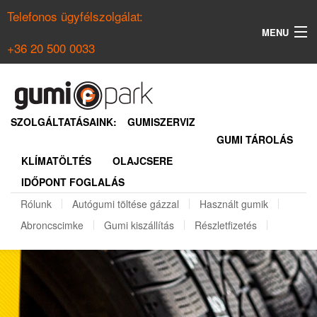
Telefonos ügyfélszolgálat:
MENU
+36 20 500 0033
KERESÉS
NYÁRI GUMI KERESŐ
SZOLGÁLTATÁSAINK:
GUMISZERVIZ
GUMI TÁROLÁS
TÉLI GUMI KERESŐ
KLÍMATÖLTÉS
OLAJCSERE
BELÉPÉS
IDŐPONT FOGLALÁS
REGISZTRÁCIÓ
Rólunk
Autógumi töltése gázzal
Használt gumik
Abroncscimke
Gumi kiszállítás
Részletfizetés