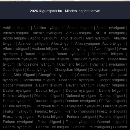
2026 © gumipark.hu - Minden jog fenntartva!
Achilles téligumi
|
Achilles nyárigumi
|
Aeolus téligumi
|
Aeolus nyárigumi
|
Altenzo téligumi
|
Altenzo nyárigumi
|
APLUS téligumi
|
APLUS nyárigumi
|
Apollo téligumi
|
Apollo nyárigumi
|
Arivo téligumi
|
Arivo nyárigumi
|
Atlander
téligumi
|
Atlander nyárigumi
|
Atlas téligumi
|
Atlas nyárigumi
|
Atturo téligumi
|
Atturo nyárigumi
|
Austone téligumi
|
Austone nyárigumi
|
Avon téligumi
|
Avon
nyárigumi
|
Barum téligumi
|
Barum nyárigumi
|
Bfgoodrich téligumi
|
Bfgoodrich nyárigumi
|
Blacklion téligumi
|
Blacklion nyárigumi
|
Bridgestone
téligumi
|
Bridgestone nyárigumi
|
Cachland téligumi
|
Cachland nyárigumi
|
Ceat téligumi
|
Ceat nyárigumi
|
Chengshan téligumi
|
Chengshan nyárigumi
|
ChengShin téligumi
|
ChengShin nyárigumi
|
Compasal téligumi
|
Compasal
nyárigumi
|
Continental téligumi
|
Continental nyárigumi
|
Cooper téligumi
|
Cooper nyárigumi
|
Davanti téligumi
|
Davanti nyárigumi
|
Dayton téligumi
|
Dayton nyárigumi
|
Debica téligumi
|
Debica nyárigumi
|
Delinte téligumi
|
Delinte nyárigumi
|
Diplomat téligumi
|
Diplomat nyárigumi
|
Dunlop téligumi
|
Dunlop nyárigumi
|
Duraturn téligumi
|
Duraturn nyárigumi
|
EP Tyre téligumi
|
EP Tyre nyárigumi
|
Evergreen téligumi
|
Evergreen nyárigumi
|
Falken téligumi
|
Falken nyárigumi
|
Firemax téligumi
|
Firemax nyárigumi
|
Firestone téligumi
|
Firestone nyárigumi
|
Fortuna téligumi
|
Fortuna nyárigumi
|
Fortune téligumi
|
Fortune nyárigumi
|
Fulda téligumi
|
Fulda nyárigumi
|
General téligumi
|
General nyárigumi
|
General Tire téligumi
|
General Tire nyárigumi
|
Gislaved