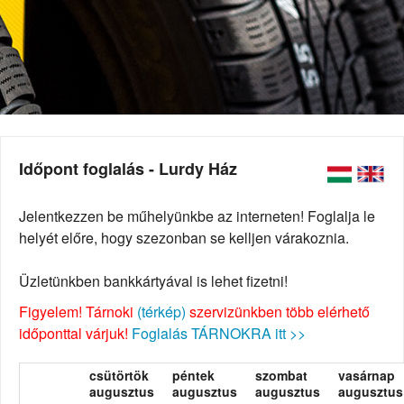
Időpont foglalás - Lurdy Ház
Jelentkezzen be műhelyünkbe az interneten! Foglalja le
helyét előre, hogy szezonban se kelljen várakoznia.
Üzletünkben bankkártyával is lehet fizetni!
Figyelem! Tárnoki
(térkép)
szervizünkben több elérhető
időponttal várjuk!
Foglalás TÁRNOKRA itt >>
csütörtök
péntek
szombat
vasárnap
augusztus
augusztus
augusztus
augusztus