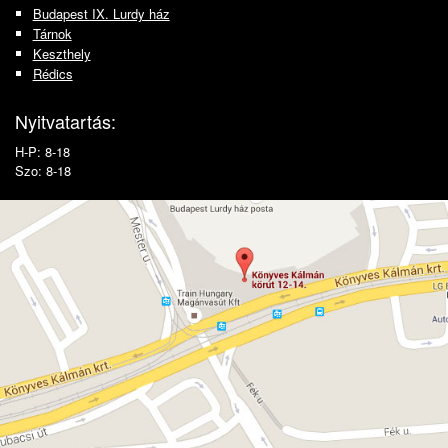
Budapest IX. Lurdy ház
Tárnok
Keszthely
Rédics
Nyitvatartás:
H-P: 8-18
Szo: 8-18