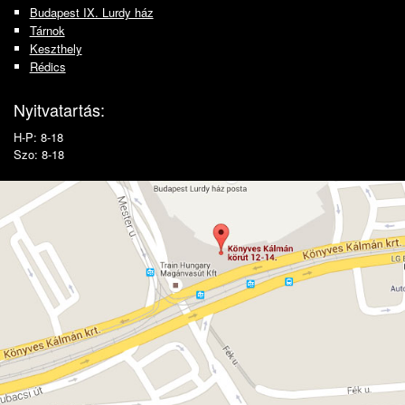
Budapest IX. Lurdy ház
Tárnok
Keszthely
Rédics
Nyitvatartás:
H-P: 8-18
Szo: 8-18