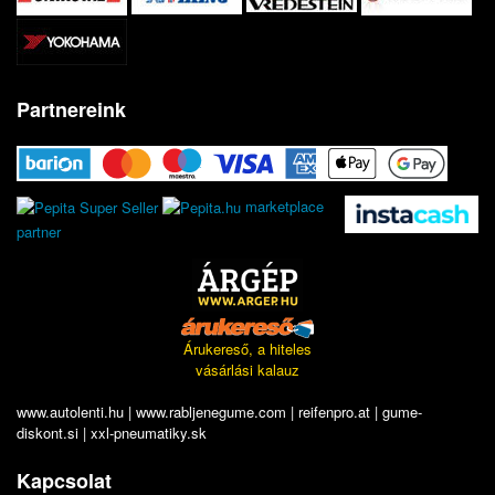
Partnereink
marketplace
partner
Árukereső, a hiteles
vásárlási kalauz
www.autolenti.hu
|
www.rabljenegume.com
|
reifenpro.at
|
gume-
diskont.si
|
xxl-pneumatiky.sk
Kapcsolat