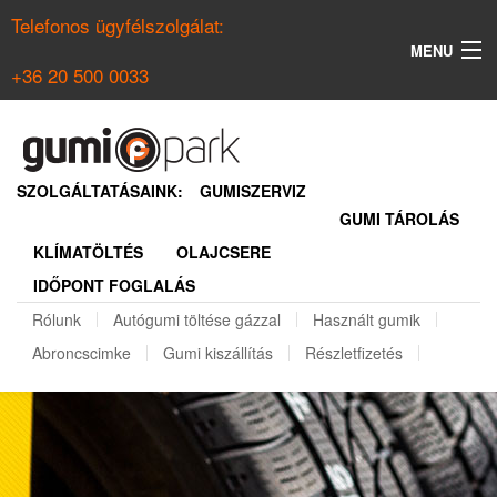
Telefonos ügyfélszolgálat:
MENU
+36 20 500 0033
KERESÉS
NYÁRI GUMI KERESŐ
SZOLGÁLTATÁSAINK:
GUMISZERVIZ
GUMI TÁROLÁS
TÉLI GUMI KERESŐ
KLÍMATÖLTÉS
OLAJCSERE
BELÉPÉS
IDŐPONT FOGLALÁS
REGISZTRÁCIÓ
Rólunk
Autógumi töltése gázzal
Használt gumik
Abroncscimke
Gumi kiszállítás
Részletfizetés