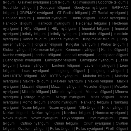
téligumi
|
Gislaved nyárigumi
|
Giti téligumi
|
Giti nyárigumi
|
Goodride téligumi
|
Goodride nyárigumi
|
Goodyear téligumi
|
Goodyear nyárigumi
|
GRIPMAX
téligumi
|
GRIPMAX nyárigumi
|
GT Radial téligumi
|
GT Radial nyárigumi
|
Habilead téligumi
|
Habilead nyárigumi
|
Haida téligumi
|
Haida nyárigumi
|
Hankook téligumi
|
Hankook nyárigumi
|
Heidenau téligumi
|
Heidenau
nyárigumi
|
Hifly téligumi
|
Hifly nyárigumi
|
Imperial téligumi
|
Imperial
nyárigumi
|
Infinity téligumi
|
Infinity nyárigumi
|
Interstate téligumi
|
Interstate
nyárigumi
|
Kenda téligumi
|
Kenda nyárigumi
|
King-meiler téligumi
|
King-
meiler nyárigumi
|
Kingstar téligumi
|
Kingstar nyárigumi
|
Kleber téligumi
|
Kleber nyárigumi
|
Kormoran téligumi
|
Kormoran nyárigumi
|
Kumho téligumi
|
Kumho nyárigumi
|
Landsail téligumi
|
Landsail nyárigumi
|
Landspider téligumi
|
Landspider nyárigumi
|
Lanvigator téligumi
|
Lanvigator nyárigumi
|
Lassa
téligumi
|
Lassa nyárigumi
|
Laufenn téligumi
|
Laufenn nyárigumi
|
Leao
téligumi
|
Leao nyárigumi
|
Linglong téligumi
|
Linglong nyárigumi
|
MALHOTRA téligumi
|
MALHOTRA nyárigumi
|
Matador téligumi
|
Matador
nyárigumi
|
Maxtrek téligumi
|
Maxtrek nyárigumi
|
Maxxis téligumi
|
Maxxis
nyárigumi
|
Mazzini téligumi
|
Mazzini nyárigumi
|
Metzeler téligumi
|
Metzeler
nyárigumi
|
Michelin téligumi
|
Michelin nyárigumi
|
Minerva téligumi
|
Minerva
nyárigumi
|
Mirage téligumi
|
Mirage nyárigumi
|
Mitas téligumi
|
Mitas
nyárigumi
|
Momo téligumi
|
Momo nyárigumi
|
Nankang téligumi
|
Nankang
nyárigumi
|
Nexen téligumi
|
Nexen nyárigumi
|
Nitto téligumi
|
Nitto nyárigumi
|
Nokian téligumi
|
Nokian nyárigumi
|
Nordexx téligumi
|
Nordexx nyárigumi
|
Novex téligumi
|
Novex nyárigumi
|
Onyx téligumi
|
Onyx nyárigumi
|
Optimo
téligumi
|
Optimo nyárigumi
|
Orium téligumi
|
Orium nyárigumi
|
Ovation
téligumi
|
Ovation nyárigumi
|
Petlas téligumi
|
Petlas nyárigumi
|
Pirelli téligumi