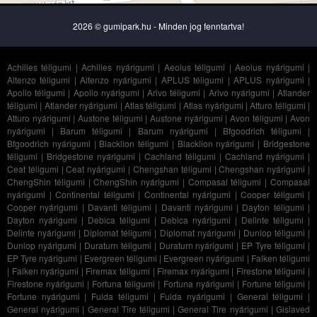
2026 © gumipark.hu - Minden jog fenntartva!
Achilles téligumi
|
Achilles nyárigumi
|
Aeolus téligumi
|
Aeolus nyárigumi
|
Altenzo téligumi
|
Altenzo nyárigumi
|
APLUS téligumi
|
APLUS nyárigumi
|
Apollo téligumi
|
Apollo nyárigumi
|
Arivo téligumi
|
Arivo nyárigumi
|
Atlander
téligumi
|
Atlander nyárigumi
|
Atlas téligumi
|
Atlas nyárigumi
|
Atturo téligumi
|
Atturo nyárigumi
|
Austone téligumi
|
Austone nyárigumi
|
Avon téligumi
|
Avon
nyárigumi
|
Barum téligumi
|
Barum nyárigumi
|
Bfgoodrich téligumi
|
Bfgoodrich nyárigumi
|
Blacklion téligumi
|
Blacklion nyárigumi
|
Bridgestone
téligumi
|
Bridgestone nyárigumi
|
Cachland téligumi
|
Cachland nyárigumi
|
Ceat téligumi
|
Ceat nyárigumi
|
Chengshan téligumi
|
Chengshan nyárigumi
|
ChengShin téligumi
|
ChengShin nyárigumi
|
Compasal téligumi
|
Compasal
nyárigumi
|
Continental téligumi
|
Continental nyárigumi
|
Cooper téligumi
|
Cooper nyárigumi
|
Davanti téligumi
|
Davanti nyárigumi
|
Dayton téligumi
|
Dayton nyárigumi
|
Debica téligumi
|
Debica nyárigumi
|
Delinte téligumi
|
Delinte nyárigumi
|
Diplomat téligumi
|
Diplomat nyárigumi
|
Dunlop téligumi
|
Dunlop nyárigumi
|
Duraturn téligumi
|
Duraturn nyárigumi
|
EP Tyre téligumi
|
EP Tyre nyárigumi
|
Evergreen téligumi
|
Evergreen nyárigumi
|
Falken téligumi
|
Falken nyárigumi
|
Firemax téligumi
|
Firemax nyárigumi
|
Firestone téligumi
|
Firestone nyárigumi
|
Fortuna téligumi
|
Fortuna nyárigumi
|
Fortune téligumi
|
Fortune nyárigumi
|
Fulda téligumi
|
Fulda nyárigumi
|
General téligumi
|
General nyárigumi
|
General Tire téligumi
|
General Tire nyárigumi
|
Gislaved