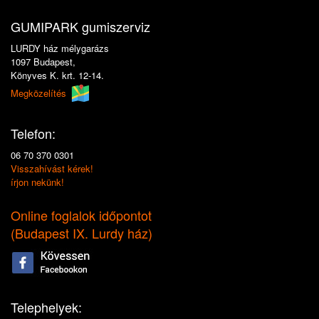
GUMIPARK gumiszerviz
LURDY ház mélygarázs
1097 Budapest,
Könyves K. krt. 12-14.
Megközelítés
Telefon:
06 70 370 0301
Visszahívást kérek!
írjon nekünk!
Online foglalok időpontot
(
Budapest IX. Lurdy ház
)
Telephelyek: