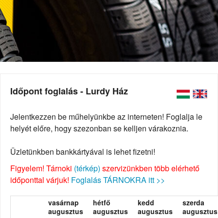
Időpont foglalás - Lurdy Ház
Jelentkezzen be műhelyünkbe az interneten! Foglalja le
helyét előre, hogy szezonban se kelljen várakoznia.
Üzletünkben bankkártyával is lehet fizetni!
Figyelem! Tárnoki
(térkép)
szervizünkben több elérhető
időponttal várjuk!
Foglalás TÁRNOKRA itt >>
vasárnap
hétfő
kedd
szerda
augusztus
augusztus
augusztus
augusztus