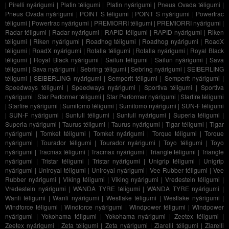
|
Pirelli nyárigumi
|
Platin téligumi
|
Platin nyárigumi
|
Pneus Ovada téligumi
|
Pneus Ovada nyárigumi
|
POINT S téligumi
|
POINT S nyárigumi
|
Powertrac
téligumi
|
Powertrac nyárigumi
|
PREMIORRI téligumi
|
PREMIORRI nyárigumi
|
Radar téligumi
|
Radar nyárigumi
|
RAPID téligumi
|
RAPID nyárigumi
|
Riken
téligumi
|
Riken nyárigumi
|
Roadhog téligumi
|
Roadhog nyárigumi
|
RoadX
téligumi
|
RoadX nyárigumi
|
Rotalla téligumi
|
Rotalla nyárigumi
|
Royal Black
téligumi
|
Royal Black nyárigumi
|
Sailun téligumi
|
Sailun nyárigumi
|
Sava
téligumi
|
Sava nyárigumi
|
Sebring téligumi
|
Sebring nyárigumi
|
SEIBERLING
téligumi
|
SEIBERLING nyárigumi
|
Semperit téligumi
|
Semperit nyárigumi
|
Speedways téligumi
|
Speedways nyárigumi
|
Sportiva téligumi
|
Sportiva
nyárigumi
|
Star Performer téligumi
|
Star Performer nyárigumi
|
Starfire téligumi
|
Starfire nyárigumi
|
Sumitomo téligumi
|
Sumitomo nyárigumi
|
SUN-F téligumi
|
SUN-F nyárigumi
|
Sunfull téligumi
|
Sunfull nyárigumi
|
Superia téligumi
|
Superia nyárigumi
|
Taurus téligumi
|
Taurus nyárigumi
|
Tigar téligumi
|
Tigar
nyárigumi
|
Tomket téligumi
|
Tomket nyárigumi
|
Torque téligumi
|
Torque
nyárigumi
|
Tourador téligumi
|
Tourador nyárigumi
|
Toyo téligumi
|
Toyo
nyárigumi
|
Tracmax téligumi
|
Tracmax nyárigumi
|
Triangle téligumi
|
Triangle
nyárigumi
|
Tristar téligumi
|
Tristar nyárigumi
|
Unigrip téligumi
|
Unigrip
nyárigumi
|
Uniroyal téligumi
|
Uniroyal nyárigumi
|
Vee Rubber téligumi
|
Vee
Rubber nyárigumi
|
Viking téligumi
|
Viking nyárigumi
|
Vredestein téligumi
|
Vredestein nyárigumi
|
WANDA TYRE téligumi
|
WANDA TYRE nyárigumi
|
Wanli téligumi
|
Wanli nyárigumi
|
Westlake téligumi
|
Westlake nyárigumi
|
Windforce téligumi
|
Windforce nyárigumi
|
Windpower téligumi
|
Windpower
nyárigumi
|
Yokohama téligumi
|
Yokohama nyárigumi
|
Zeetex téligumi
|
Zeetex nyárigumi
|
Zeta téligumi
|
Zeta nyárigumi
|
Ziarelli téligumi
|
Ziarelli