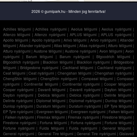
2026 © gumipark.hu - Minden jog fenntartva!
Achilles téligumi
|
Achilles nyárigumi
|
Aeolus téligumi
|
Aeolus nyárigumi
|
Altenzo téligumi
|
Altenzo nyárigumi
|
APLUS téligumi
|
APLUS nyárigumi
|
Apollo téligumi
|
Apollo nyárigumi
|
Arivo téligumi
|
Arivo nyárigumi
|
Atlander
téligumi
|
Atlander nyárigumi
|
Atlas téligumi
|
Atlas nyárigumi
|
Atturo téligumi
|
Atturo nyárigumi
|
Austone téligumi
|
Austone nyárigumi
|
Avon téligumi
|
Avon
nyárigumi
|
Barum téligumi
|
Barum nyárigumi
|
Bfgoodrich téligumi
|
Bfgoodrich nyárigumi
|
Blacklion téligumi
|
Blacklion nyárigumi
|
Bridgestone
téligumi
|
Bridgestone nyárigumi
|
Cachland téligumi
|
Cachland nyárigumi
|
Ceat téligumi
|
Ceat nyárigumi
|
Chengshan téligumi
|
Chengshan nyárigumi
|
ChengShin téligumi
|
ChengShin nyárigumi
|
Compasal téligumi
|
Compasal
nyárigumi
|
Continental téligumi
|
Continental nyárigumi
|
Cooper téligumi
|
Cooper nyárigumi
|
Davanti téligumi
|
Davanti nyárigumi
|
Dayton téligumi
|
Dayton nyárigumi
|
Debica téligumi
|
Debica nyárigumi
|
Delinte téligumi
|
Delinte nyárigumi
|
Diplomat téligumi
|
Diplomat nyárigumi
|
Dunlop téligumi
|
Dunlop nyárigumi
|
Duraturn téligumi
|
Duraturn nyárigumi
|
EP Tyre téligumi
|
EP Tyre nyárigumi
|
Evergreen téligumi
|
Evergreen nyárigumi
|
Falken téligumi
|
Falken nyárigumi
|
Firemax téligumi
|
Firemax nyárigumi
|
Firestone téligumi
|
Firestone nyárigumi
|
Fortuna téligumi
|
Fortuna nyárigumi
|
Fortune téligumi
|
Fortune nyárigumi
|
Fulda téligumi
|
Fulda nyárigumi
|
General téligumi
|
General nyárigumi
|
General Tire téligumi
|
General Tire nyárigumi
|
Gislaved