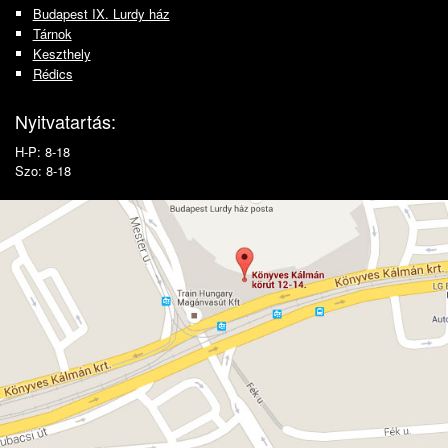
Budapest IX. Lurdy ház
Tárnok
Keszthely
Rédics
Nyitvatartás:
H-P: 8-18
Szo: 8-18