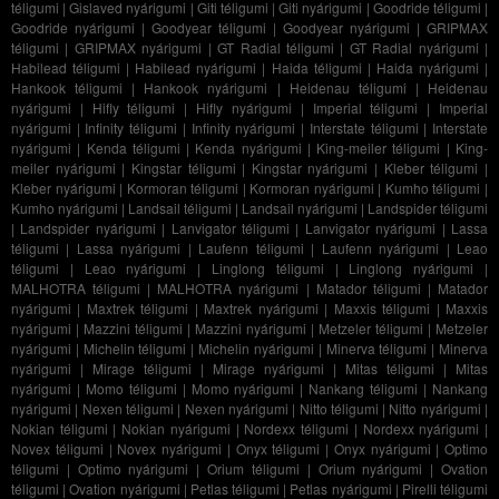
téligumi
|
Gislaved nyárigumi
|
Giti téligumi
|
Giti nyárigumi
|
Goodride téligumi
|
Goodride nyárigumi
|
Goodyear téligumi
|
Goodyear nyárigumi
|
GRIPMAX
téligumi
|
GRIPMAX nyárigumi
|
GT Radial téligumi
|
GT Radial nyárigumi
|
Habilead téligumi
|
Habilead nyárigumi
|
Haida téligumi
|
Haida nyárigumi
|
Hankook téligumi
|
Hankook nyárigumi
|
Heidenau téligumi
|
Heidenau
nyárigumi
|
Hifly téligumi
|
Hifly nyárigumi
|
Imperial téligumi
|
Imperial
nyárigumi
|
Infinity téligumi
|
Infinity nyárigumi
|
Interstate téligumi
|
Interstate
nyárigumi
|
Kenda téligumi
|
Kenda nyárigumi
|
King-meiler téligumi
|
King-
meiler nyárigumi
|
Kingstar téligumi
|
Kingstar nyárigumi
|
Kleber téligumi
|
Kleber nyárigumi
|
Kormoran téligumi
|
Kormoran nyárigumi
|
Kumho téligumi
|
Kumho nyárigumi
|
Landsail téligumi
|
Landsail nyárigumi
|
Landspider téligumi
|
Landspider nyárigumi
|
Lanvigator téligumi
|
Lanvigator nyárigumi
|
Lassa
téligumi
|
Lassa nyárigumi
|
Laufenn téligumi
|
Laufenn nyárigumi
|
Leao
téligumi
|
Leao nyárigumi
|
Linglong téligumi
|
Linglong nyárigumi
|
MALHOTRA téligumi
|
MALHOTRA nyárigumi
|
Matador téligumi
|
Matador
nyárigumi
|
Maxtrek téligumi
|
Maxtrek nyárigumi
|
Maxxis téligumi
|
Maxxis
nyárigumi
|
Mazzini téligumi
|
Mazzini nyárigumi
|
Metzeler téligumi
|
Metzeler
nyárigumi
|
Michelin téligumi
|
Michelin nyárigumi
|
Minerva téligumi
|
Minerva
nyárigumi
|
Mirage téligumi
|
Mirage nyárigumi
|
Mitas téligumi
|
Mitas
nyárigumi
|
Momo téligumi
|
Momo nyárigumi
|
Nankang téligumi
|
Nankang
nyárigumi
|
Nexen téligumi
|
Nexen nyárigumi
|
Nitto téligumi
|
Nitto nyárigumi
|
Nokian téligumi
|
Nokian nyárigumi
|
Nordexx téligumi
|
Nordexx nyárigumi
|
Novex téligumi
|
Novex nyárigumi
|
Onyx téligumi
|
Onyx nyárigumi
|
Optimo
téligumi
|
Optimo nyárigumi
|
Orium téligumi
|
Orium nyárigumi
|
Ovation
téligumi
|
Ovation nyárigumi
|
Petlas téligumi
|
Petlas nyárigumi
|
Pirelli téligumi