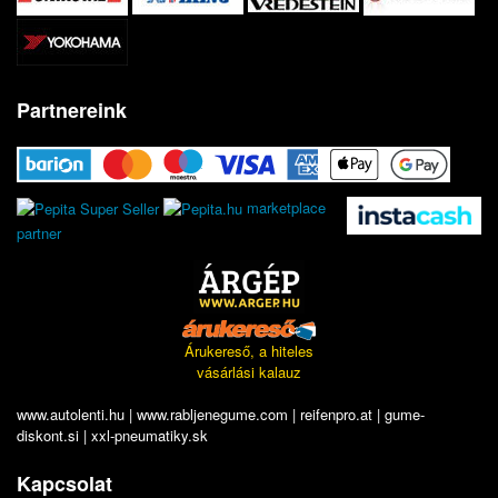
Partnereink
marketplace
partner
Árukereső, a hiteles
vásárlási kalauz
www.autolenti.hu
|
www.rabljenegume.com
|
reifenpro.at
|
gume-
diskont.si
|
xxl-pneumatiky.sk
Kapcsolat