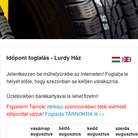
Időpont foglalás - Lurdy Ház
Jelentkezzen be műhelyünkbe az interneten! Foglalja le
helyét előre, hogy szezonban se kelljen várakoznia.
Üzletünkben bankkártyával is lehet fizetni!
Figyelem! Tárnoki
(térkép)
szervizünkben több elérhető
időponttal várjuk!
Foglalás TÁRNOKRA itt >>
vasárnap
hétfő
kedd
szerda
augusztus
augusztus
augusztus
augusztus