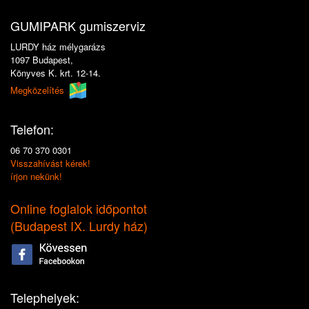
GUMIPARK gumiszerviz
LURDY ház mélygarázs
1097 Budapest,
Könyves K. krt. 12-14.
Megközelítés
Telefon:
06 70 370 0301
Visszahívást kérek!
írjon nekünk!
Online foglalok időpontot
(
Budapest IX. Lurdy ház
)
Telephelyek: