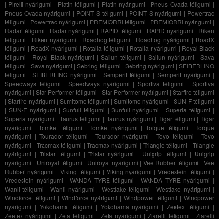
|
Pirelli nyárigumi
|
Platin téligumi
|
Platin nyárigumi
|
Pneus Ovada téligumi
|
Pneus Ovada nyárigumi
|
POINT S téligumi
|
POINT S nyárigumi
|
Powertrac
téligumi
|
Powertrac nyárigumi
|
PREMIORRI téligumi
|
PREMIORRI nyárigumi
|
Radar téligumi
|
Radar nyárigumi
|
RAPID téligumi
|
RAPID nyárigumi
|
Riken
téligumi
|
Riken nyárigumi
|
Roadhog téligumi
|
Roadhog nyárigumi
|
RoadX
téligumi
|
RoadX nyárigumi
|
Rotalla téligumi
|
Rotalla nyárigumi
|
Royal Black
téligumi
|
Royal Black nyárigumi
|
Sailun téligumi
|
Sailun nyárigumi
|
Sava
téligumi
|
Sava nyárigumi
|
Sebring téligumi
|
Sebring nyárigumi
|
SEIBERLING
téligumi
|
SEIBERLING nyárigumi
|
Semperit téligumi
|
Semperit nyárigumi
|
Speedways téligumi
|
Speedways nyárigumi
|
Sportiva téligumi
|
Sportiva
nyárigumi
|
Star Performer téligumi
|
Star Performer nyárigumi
|
Starfire téligumi
|
Starfire nyárigumi
|
Sumitomo téligumi
|
Sumitomo nyárigumi
|
SUN-F téligumi
|
SUN-F nyárigumi
|
Sunfull téligumi
|
Sunfull nyárigumi
|
Superia téligumi
|
Superia nyárigumi
|
Taurus téligumi
|
Taurus nyárigumi
|
Tigar téligumi
|
Tigar
nyárigumi
|
Tomket téligumi
|
Tomket nyárigumi
|
Torque téligumi
|
Torque
nyárigumi
|
Tourador téligumi
|
Tourador nyárigumi
|
Toyo téligumi
|
Toyo
nyárigumi
|
Tracmax téligumi
|
Tracmax nyárigumi
|
Triangle téligumi
|
Triangle
nyárigumi
|
Tristar téligumi
|
Tristar nyárigumi
|
Unigrip téligumi
|
Unigrip
nyárigumi
|
Uniroyal téligumi
|
Uniroyal nyárigumi
|
Vee Rubber téligumi
|
Vee
Rubber nyárigumi
|
Viking téligumi
|
Viking nyárigumi
|
Vredestein téligumi
|
Vredestein nyárigumi
|
WANDA TYRE téligumi
|
WANDA TYRE nyárigumi
|
Wanli téligumi
|
Wanli nyárigumi
|
Westlake téligumi
|
Westlake nyárigumi
|
Windforce téligumi
|
Windforce nyárigumi
|
Windpower téligumi
|
Windpower
nyárigumi
|
Yokohama téligumi
|
Yokohama nyárigumi
|
Zeetex téligumi
|
Zeetex nyárigumi
|
Zeta téligumi
|
Zeta nyárigumi
|
Ziarelli téligumi
|
Ziarelli