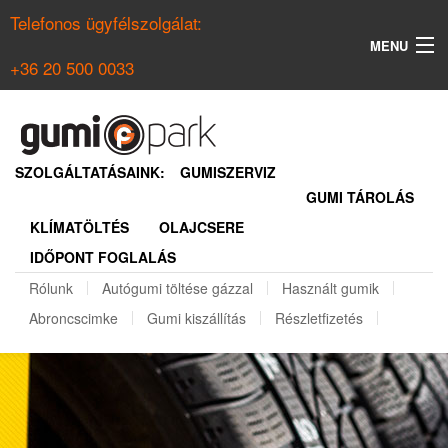
Telefonos ügyfélszolgálat:
MENU
+36 20 500 0033
KERESÉS
NYÁRI GUMI KERESŐ
SZOLGÁLTATÁSAINK:
GUMISZERVIZ
GUMI TÁROLÁS
TÉLI GUMI KERESŐ
KLÍMATÖLTÉS
OLAJCSERE
BELÉPÉS
IDŐPONT FOGLALÁS
REGISZTRÁCIÓ
Rólunk
Autógumi töltése gázzal
Használt gumik
Abroncscimke
Gumi kiszállítás
Részletfizetés