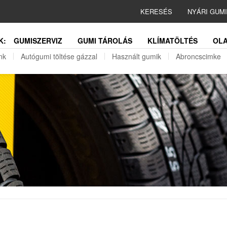
KERESÉS
NYÁRI GUM
K:
GUMISZERVIZ
GUMI TÁROLÁS
KLÍMATÖLTÉS
OLA
nk
Autógumi töltése gázzal
Használt gumik
Abroncscimke