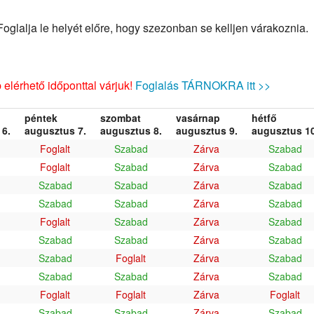
glalja le helyét előre, hogy szezonban se kelljen várakoznia.
elérhető időponttal várjuk!
Foglalás TÁRNOKRA itt >>
péntek
szombat
vasárnap
hétfő
6.
augusztus 7.
augusztus 8.
augusztus 9.
augusztus 10
Foglalt
Szabad
Zárva
Szabad
Foglalt
Szabad
Zárva
Szabad
Szabad
Szabad
Zárva
Szabad
Szabad
Szabad
Zárva
Szabad
Foglalt
Szabad
Zárva
Szabad
Szabad
Szabad
Zárva
Szabad
Szabad
Foglalt
Zárva
Szabad
Szabad
Szabad
Zárva
Szabad
Foglalt
Foglalt
Zárva
Foglalt
Szabad
Szabad
Zárva
Szabad