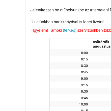
Jelentkezzen be műhelyünkbe az interneten! Fo
Üzletünkben bankkártyával is lehet fizetni!
Figyelem! Tárnoki
(térkép)
szervizünkben több 
csütörtök
augusztus 
8:00
8:15
8:30
8:45
9:00
9:15
9:30
9:45
10:00
10:15