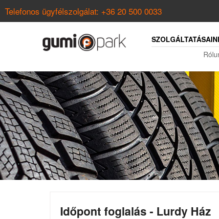
Telefonos ügyfélszolgálat:
+36 20 500 0033
SZOLGÁLTATÁSAIN
Rólu
Időpont foglalás - Lurdy Ház