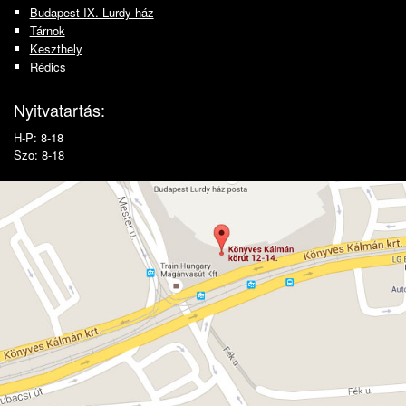
Budapest IX. Lurdy ház
Tárnok
Keszthely
Rédics
Nyitvatartás:
H-P: 8-18
Szo: 8-18