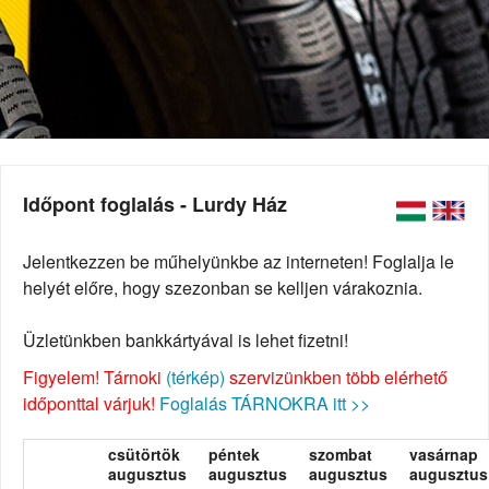
Időpont foglalás - Lurdy Ház
Jelentkezzen be műhelyünkbe az interneten! Foglalja le
helyét előre, hogy szezonban se kelljen várakoznia.
Üzletünkben bankkártyával is lehet fizetni!
Figyelem! Tárnoki
(térkép)
szervizünkben több elérhető
időponttal várjuk!
Foglalás TÁRNOKRA itt >>
csütörtök
péntek
szombat
vasárnap
augusztus
augusztus
augusztus
augusztus