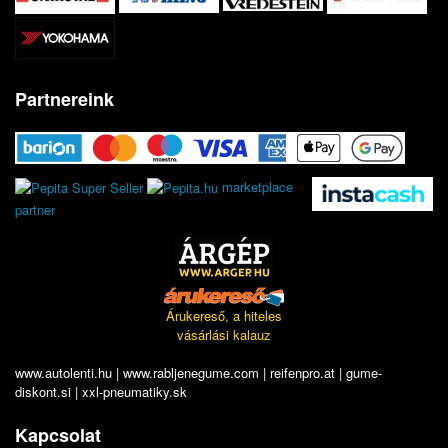
Partnereink
marketplace
partner
Árukereső, a hiteles
vásárlási kalauz
www.autolenti.hu
|
www.rabljenegume.com
|
reifenpro.at
|
gume-
diskont.si
|
xxl-pneumatiky.sk
Kapcsolat