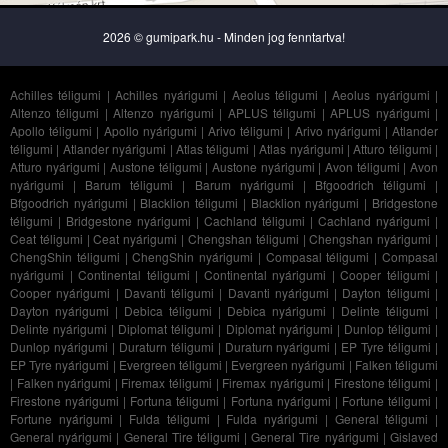
2026 © gumipark.hu - Minden jog fenntartva!
Achilles téligumi
|
Achilles nyárigumi
|
Aeolus téligumi
|
Aeolus nyárigumi
|
Altenzo téligumi
|
Altenzo nyárigumi
|
APLUS téligumi
|
APLUS nyárigumi
|
Apollo téligumi
|
Apollo nyárigumi
|
Arivo téligumi
|
Arivo nyárigumi
|
Atlander
téligumi
|
Atlander nyárigumi
|
Atlas téligumi
|
Atlas nyárigumi
|
Atturo téligumi
|
Atturo nyárigumi
|
Austone téligumi
|
Austone nyárigumi
|
Avon téligumi
|
Avon
nyárigumi
|
Barum téligumi
|
Barum nyárigumi
|
Bfgoodrich téligumi
|
Bfgoodrich nyárigumi
|
Blacklion téligumi
|
Blacklion nyárigumi
|
Bridgestone
téligumi
|
Bridgestone nyárigumi
|
Cachland téligumi
|
Cachland nyárigumi
|
Ceat téligumi
|
Ceat nyárigumi
|
Chengshan téligumi
|
Chengshan nyárigumi
|
ChengShin téligumi
|
ChengShin nyárigumi
|
Compasal téligumi
|
Compasal
nyárigumi
|
Continental téligumi
|
Continental nyárigumi
|
Cooper téligumi
|
Cooper nyárigumi
|
Davanti téligumi
|
Davanti nyárigumi
|
Dayton téligumi
|
Dayton nyárigumi
|
Debica téligumi
|
Debica nyárigumi
|
Delinte téligumi
|
Delinte nyárigumi
|
Diplomat téligumi
|
Diplomat nyárigumi
|
Dunlop téligumi
|
Dunlop nyárigumi
|
Duraturn téligumi
|
Duraturn nyárigumi
|
EP Tyre téligumi
|
EP Tyre nyárigumi
|
Evergreen téligumi
|
Evergreen nyárigumi
|
Falken téligumi
|
Falken nyárigumi
|
Firemax téligumi
|
Firemax nyárigumi
|
Firestone téligumi
|
Firestone nyárigumi
|
Fortuna téligumi
|
Fortuna nyárigumi
|
Fortune téligumi
|
Fortune nyárigumi
|
Fulda téligumi
|
Fulda nyárigumi
|
General téligumi
|
General nyárigumi
|
General Tire téligumi
|
General Tire nyárigumi
|
Gislaved