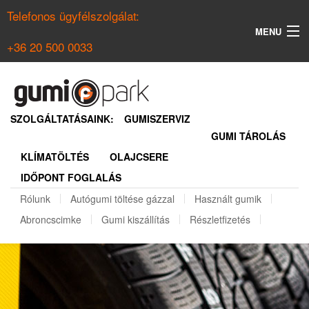
Telefonos ügyfélszolgálat:
MENU
+36 20 500 0033
KERESÉS
NYÁRI GUMI KERESŐ
SZOLGÁLTATÁSAINK:
GUMISZERVIZ
GUMI TÁROLÁS
TÉLI GUMI KERESŐ
KLÍMATÖLTÉS
OLAJCSERE
BELÉPÉS
IDŐPONT FOGLALÁS
REGISZTRÁCIÓ
Rólunk
Autógumi töltése gázzal
Használt gumik
Abroncscimke
Gumi kiszállítás
Részletfizetés