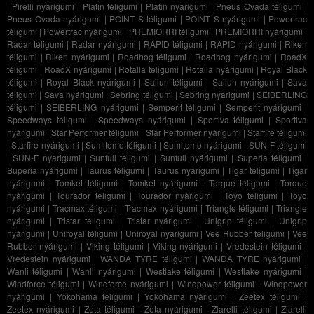
|
Pirelli nyárigumi
|
Platin téligumi
|
Platin nyárigumi
|
Pneus Ovada téligumi
|
Pneus Ovada nyárigumi
|
POINT S téligumi
|
POINT S nyárigumi
|
Powertrac
téligumi
|
Powertrac nyárigumi
|
PREMIORRI téligumi
|
PREMIORRI nyárigumi
|
Radar téligumi
|
Radar nyárigumi
|
RAPID téligumi
|
RAPID nyárigumi
|
Riken
téligumi
|
Riken nyárigumi
|
Roadhog téligumi
|
Roadhog nyárigumi
|
RoadX
téligumi
|
RoadX nyárigumi
|
Rotalla téligumi
|
Rotalla nyárigumi
|
Royal Black
téligumi
|
Royal Black nyárigumi
|
Sailun téligumi
|
Sailun nyárigumi
|
Sava
téligumi
|
Sava nyárigumi
|
Sebring téligumi
|
Sebring nyárigumi
|
SEIBERLING
téligumi
|
SEIBERLING nyárigumi
|
Semperit téligumi
|
Semperit nyárigumi
|
Speedways téligumi
|
Speedways nyárigumi
|
Sportiva téligumi
|
Sportiva
nyárigumi
|
Star Performer téligumi
|
Star Performer nyárigumi
|
Starfire téligumi
|
Starfire nyárigumi
|
Sumitomo téligumi
|
Sumitomo nyárigumi
|
SUN-F téligumi
|
SUN-F nyárigumi
|
Sunfull téligumi
|
Sunfull nyárigumi
|
Superia téligumi
|
Superia nyárigumi
|
Taurus téligumi
|
Taurus nyárigumi
|
Tigar téligumi
|
Tigar
nyárigumi
|
Tomket téligumi
|
Tomket nyárigumi
|
Torque téligumi
|
Torque
nyárigumi
|
Tourador téligumi
|
Tourador nyárigumi
|
Toyo téligumi
|
Toyo
nyárigumi
|
Tracmax téligumi
|
Tracmax nyárigumi
|
Triangle téligumi
|
Triangle
nyárigumi
|
Tristar téligumi
|
Tristar nyárigumi
|
Unigrip téligumi
|
Unigrip
nyárigumi
|
Uniroyal téligumi
|
Uniroyal nyárigumi
|
Vee Rubber téligumi
|
Vee
Rubber nyárigumi
|
Viking téligumi
|
Viking nyárigumi
|
Vredestein téligumi
|
Vredestein nyárigumi
|
WANDA TYRE téligumi
|
WANDA TYRE nyárigumi
|
Wanli téligumi
|
Wanli nyárigumi
|
Westlake téligumi
|
Westlake nyárigumi
|
Windforce téligumi
|
Windforce nyárigumi
|
Windpower téligumi
|
Windpower
nyárigumi
|
Yokohama téligumi
|
Yokohama nyárigumi
|
Zeetex téligumi
|
Zeetex nyárigumi
|
Zeta téligumi
|
Zeta nyárigumi
|
Ziarelli téligumi
|
Ziarelli