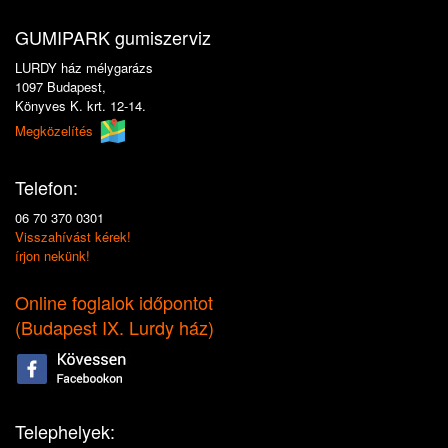
GUMIPARK gumiszerviz
LURDY ház mélygarázs
1097 Budapest,
Könyves K. krt. 12-14.
Megközelítés
Telefon:
06 70 370 0301
Visszahívást kérek!
írjon nekünk!
Online foglalok időpontot
(
Budapest IX. Lurdy ház
)
Telephelyek: