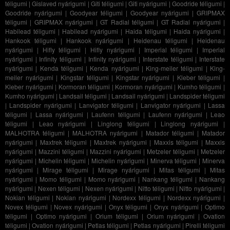
téligumi
|
Gislaved nyárigumi
|
Giti téligumi
|
Giti nyárigumi
|
Goodride téligumi
|
Goodride nyárigumi
|
Goodyear téligumi
|
Goodyear nyárigumi
|
GRIPMAX
téligumi
|
GRIPMAX nyárigumi
|
GT Radial téligumi
|
GT Radial nyárigumi
|
Habilead téligumi
|
Habilead nyárigumi
|
Haida téligumi
|
Haida nyárigumi
|
Hankook téligumi
|
Hankook nyárigumi
|
Heidenau téligumi
|
Heidenau
nyárigumi
|
Hifly téligumi
|
Hifly nyárigumi
|
Imperial téligumi
|
Imperial
nyárigumi
|
Infinity téligumi
|
Infinity nyárigumi
|
Interstate téligumi
|
Interstate
nyárigumi
|
Kenda téligumi
|
Kenda nyárigumi
|
King-meiler téligumi
|
King-
meiler nyárigumi
|
Kingstar téligumi
|
Kingstar nyárigumi
|
Kleber téligumi
|
Kleber nyárigumi
|
Kormoran téligumi
|
Kormoran nyárigumi
|
Kumho téligumi
|
Kumho nyárigumi
|
Landsail téligumi
|
Landsail nyárigumi
|
Landspider téligumi
|
Landspider nyárigumi
|
Lanvigator téligumi
|
Lanvigator nyárigumi
|
Lassa
téligumi
|
Lassa nyárigumi
|
Laufenn téligumi
|
Laufenn nyárigumi
|
Leao
téligumi
|
Leao nyárigumi
|
Linglong téligumi
|
Linglong nyárigumi
|
MALHOTRA téligumi
|
MALHOTRA nyárigumi
|
Matador téligumi
|
Matador
nyárigumi
|
Maxtrek téligumi
|
Maxtrek nyárigumi
|
Maxxis téligumi
|
Maxxis
nyárigumi
|
Mazzini téligumi
|
Mazzini nyárigumi
|
Metzeler téligumi
|
Metzeler
nyárigumi
|
Michelin téligumi
|
Michelin nyárigumi
|
Minerva téligumi
|
Minerva
nyárigumi
|
Mirage téligumi
|
Mirage nyárigumi
|
Mitas téligumi
|
Mitas
nyárigumi
|
Momo téligumi
|
Momo nyárigumi
|
Nankang téligumi
|
Nankang
nyárigumi
|
Nexen téligumi
|
Nexen nyárigumi
|
Nitto téligumi
|
Nitto nyárigumi
|
Nokian téligumi
|
Nokian nyárigumi
|
Nordexx téligumi
|
Nordexx nyárigumi
|
Novex téligumi
|
Novex nyárigumi
|
Onyx téligumi
|
Onyx nyárigumi
|
Optimo
téligumi
|
Optimo nyárigumi
|
Orium téligumi
|
Orium nyárigumi
|
Ovation
téligumi
|
Ovation nyárigumi
|
Petlas téligumi
|
Petlas nyárigumi
|
Pirelli téligumi