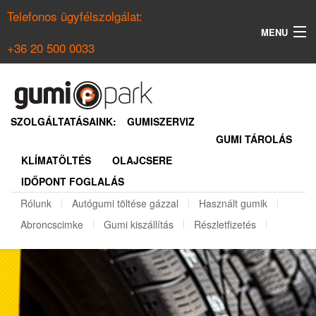
Telefonos ügyfélszolgálat:
MENU
+36 20 500 0033
KERESÉS
NYÁRI GUMI KERESŐ
SZOLGÁLTATÁSAINK:
GUMISZERVIZ
GUMI TÁROLÁS
TÉLI GUMI KERESŐ
KLÍMATÖLTÉS
OLAJCSERE
BELÉPÉS
IDŐPONT FOGLALÁS
REGISZTRÁCIÓ
Rólunk
Autógumi töltése gázzal
Használt gumik
Abroncscimke
Gumi kiszállítás
Részletfizetés