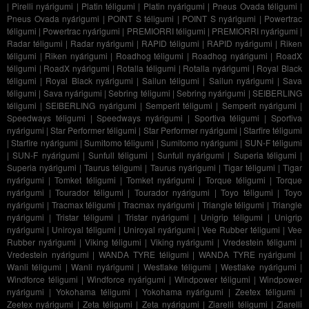
|
Pirelli nyárigumi
|
Platin téligumi
|
Platin nyárigumi
|
Pneus Ovada téligumi
|
Pneus Ovada nyárigumi
|
POINT S téligumi
|
POINT S nyárigumi
|
Powertrac
téligumi
|
Powertrac nyárigumi
|
PREMIORRI téligumi
|
PREMIORRI nyárigumi
|
Radar téligumi
|
Radar nyárigumi
|
RAPID téligumi
|
RAPID nyárigumi
|
Riken
téligumi
|
Riken nyárigumi
|
Roadhog téligumi
|
Roadhog nyárigumi
|
RoadX
téligumi
|
RoadX nyárigumi
|
Rotalla téligumi
|
Rotalla nyárigumi
|
Royal Black
téligumi
|
Royal Black nyárigumi
|
Sailun téligumi
|
Sailun nyárigumi
|
Sava
téligumi
|
Sava nyárigumi
|
Sebring téligumi
|
Sebring nyárigumi
|
SEIBERLING
téligumi
|
SEIBERLING nyárigumi
|
Semperit téligumi
|
Semperit nyárigumi
|
Speedways téligumi
|
Speedways nyárigumi
|
Sportiva téligumi
|
Sportiva
nyárigumi
|
Star Performer téligumi
|
Star Performer nyárigumi
|
Starfire téligumi
|
Starfire nyárigumi
|
Sumitomo téligumi
|
Sumitomo nyárigumi
|
SUN-F téligumi
|
SUN-F nyárigumi
|
Sunfull téligumi
|
Sunfull nyárigumi
|
Superia téligumi
|
Superia nyárigumi
|
Taurus téligumi
|
Taurus nyárigumi
|
Tigar téligumi
|
Tigar
nyárigumi
|
Tomket téligumi
|
Tomket nyárigumi
|
Torque téligumi
|
Torque
nyárigumi
|
Tourador téligumi
|
Tourador nyárigumi
|
Toyo téligumi
|
Toyo
nyárigumi
|
Tracmax téligumi
|
Tracmax nyárigumi
|
Triangle téligumi
|
Triangle
nyárigumi
|
Tristar téligumi
|
Tristar nyárigumi
|
Unigrip téligumi
|
Unigrip
nyárigumi
|
Uniroyal téligumi
|
Uniroyal nyárigumi
|
Vee Rubber téligumi
|
Vee
Rubber nyárigumi
|
Viking téligumi
|
Viking nyárigumi
|
Vredestein téligumi
|
Vredestein nyárigumi
|
WANDA TYRE téligumi
|
WANDA TYRE nyárigumi
|
Wanli téligumi
|
Wanli nyárigumi
|
Westlake téligumi
|
Westlake nyárigumi
|
Windforce téligumi
|
Windforce nyárigumi
|
Windpower téligumi
|
Windpower
nyárigumi
|
Yokohama téligumi
|
Yokohama nyárigumi
|
Zeetex téligumi
|
Zeetex nyárigumi
|
Zeta téligumi
|
Zeta nyárigumi
|
Ziarelli téligumi
|
Ziarelli