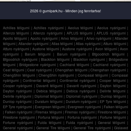
2026 © gumipark.hu - Minden jog fenntartva!
Achilles téligumi
|
Achilles nyárigumi
|
Aeolus téligumi
|
Aeolus nyárigumi
|
Altenzo téligumi
|
Altenzo nyárigumi
|
APLUS téligumi
|
APLUS nyárigumi
|
Apollo téligumi
|
Apollo nyárigumi
|
Arivo téligumi
|
Arivo nyárigumi
|
Atlander
téligumi
|
Atlander nyárigumi
|
Atlas téligumi
|
Atlas nyárigumi
|
Atturo téligumi
|
Atturo nyárigumi
|
Austone téligumi
|
Austone nyárigumi
|
Avon téligumi
|
Avon
nyárigumi
|
Barum téligumi
|
Barum nyárigumi
|
Bfgoodrich téligumi
|
Bfgoodrich nyárigumi
|
Blacklion téligumi
|
Blacklion nyárigumi
|
Bridgestone
téligumi
|
Bridgestone nyárigumi
|
Cachland téligumi
|
Cachland nyárigumi
|
Ceat téligumi
|
Ceat nyárigumi
|
Chengshan téligumi
|
Chengshan nyárigumi
|
ChengShin téligumi
|
ChengShin nyárigumi
|
Compasal téligumi
|
Compasal
nyárigumi
|
Continental téligumi
|
Continental nyárigumi
|
Cooper téligumi
|
Cooper nyárigumi
|
Davanti téligumi
|
Davanti nyárigumi
|
Dayton téligumi
|
Dayton nyárigumi
|
Debica téligumi
|
Debica nyárigumi
|
Delinte téligumi
|
Delinte nyárigumi
|
Diplomat téligumi
|
Diplomat nyárigumi
|
Dunlop téligumi
|
Dunlop nyárigumi
|
Duraturn téligumi
|
Duraturn nyárigumi
|
EP Tyre téligumi
|
EP Tyre nyárigumi
|
Evergreen téligumi
|
Evergreen nyárigumi
|
Falken téligumi
|
Falken nyárigumi
|
Firemax téligumi
|
Firemax nyárigumi
|
Firestone téligumi
|
Firestone nyárigumi
|
Fortuna téligumi
|
Fortuna nyárigumi
|
Fortune téligumi
|
Fortune nyárigumi
|
Fulda téligumi
|
Fulda nyárigumi
|
General téligumi
|
General nyárigumi
|
General Tire téligumi
|
General Tire nyárigumi
|
Gislaved