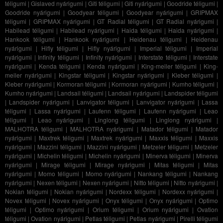
téligumi
|
Gislaved nyárigumi
|
Giti téligumi
|
Giti nyárigumi
|
Goodride téligumi
|
Goodride nyárigumi
|
Goodyear téligumi
|
Goodyear nyárigumi
|
GRIPMAX
téligumi
|
GRIPMAX nyárigumi
|
GT Radial téligumi
|
GT Radial nyárigumi
|
Habilead téligumi
|
Habilead nyárigumi
|
Haida téligumi
|
Haida nyárigumi
|
Hankook téligumi
|
Hankook nyárigumi
|
Heidenau téligumi
|
Heidenau
nyárigumi
|
Hifly téligumi
|
Hifly nyárigumi
|
Imperial téligumi
|
Imperial
nyárigumi
|
Infinity téligumi
|
Infinity nyárigumi
|
Interstate téligumi
|
Interstate
nyárigumi
|
Kenda téligumi
|
Kenda nyárigumi
|
King-meiler téligumi
|
King-
meiler nyárigumi
|
Kingstar téligumi
|
Kingstar nyárigumi
|
Kleber téligumi
|
Kleber nyárigumi
|
Kormoran téligumi
|
Kormoran nyárigumi
|
Kumho téligumi
|
Kumho nyárigumi
|
Landsail téligumi
|
Landsail nyárigumi
|
Landspider téligumi
|
Landspider nyárigumi
|
Lanvigator téligumi
|
Lanvigator nyárigumi
|
Lassa
téligumi
|
Lassa nyárigumi
|
Laufenn téligumi
|
Laufenn nyárigumi
|
Leao
téligumi
|
Leao nyárigumi
|
Linglong téligumi
|
Linglong nyárigumi
|
MALHOTRA téligumi
|
MALHOTRA nyárigumi
|
Matador téligumi
|
Matador
nyárigumi
|
Maxtrek téligumi
|
Maxtrek nyárigumi
|
Maxxis téligumi
|
Maxxis
nyárigumi
|
Mazzini téligumi
|
Mazzini nyárigumi
|
Metzeler téligumi
|
Metzeler
nyárigumi
|
Michelin téligumi
|
Michelin nyárigumi
|
Minerva téligumi
|
Minerva
nyárigumi
|
Mirage téligumi
|
Mirage nyárigumi
|
Mitas téligumi
|
Mitas
nyárigumi
|
Momo téligumi
|
Momo nyárigumi
|
Nankang téligumi
|
Nankang
nyárigumi
|
Nexen téligumi
|
Nexen nyárigumi
|
Nitto téligumi
|
Nitto nyárigumi
|
Nokian téligumi
|
Nokian nyárigumi
|
Nordexx téligumi
|
Nordexx nyárigumi
|
Novex téligumi
|
Novex nyárigumi
|
Onyx téligumi
|
Onyx nyárigumi
|
Optimo
téligumi
|
Optimo nyárigumi
|
Orium téligumi
|
Orium nyárigumi
|
Ovation
téligumi
|
Ovation nyárigumi
|
Petlas téligumi
|
Petlas nyárigumi
|
Pirelli téligumi