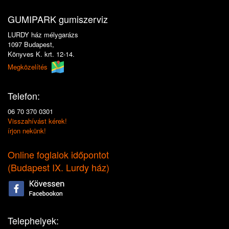
GUMIPARK gumiszerviz
LURDY ház mélygarázs
1097 Budapest,
Könyves K. krt. 12-14.
Megközelítés
Telefon:
06 70 370 0301
Visszahívást kérek!
írjon nekünk!
Online foglalok időpontot
(
Budapest IX. Lurdy ház
)
Telephelyek: