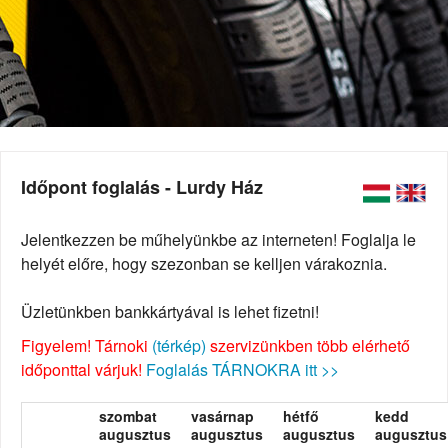
Időpont foglalás - Lurdy Ház
Jelentkezzen be műhelyünkbe az interneten! Foglalja le
helyét előre, hogy szezonban se kelljen várakoznia.
Üzletünkben bankkártyával is lehet fizetni!
Figyelem! Tárnoki
(térkép)
szervizünkben több elérhető
időponttal várjuk!
Foglalás TÁRNOKRA itt >>
szombat
vasárnap
hétfő
kedd
augusztus
augusztus
augusztus
augusztus