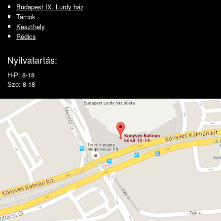
Budapest IX. Lurdy ház
Tárnok
Keszthely
Rédics
Nyitvatartás:
H-P: 8-18
Szo: 8-18