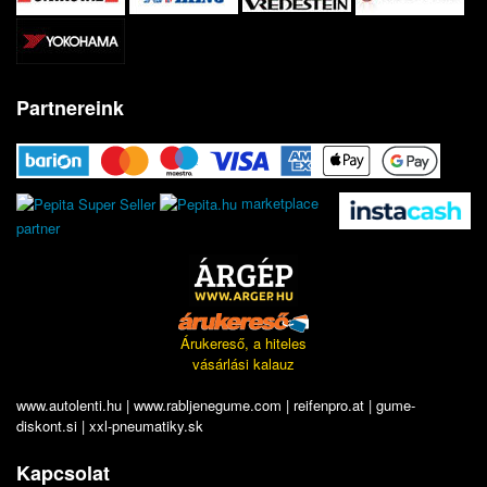
Partnereink
marketplace
partner
Árukereső, a hiteles
vásárlási kalauz
www.autolenti.hu
|
www.rabljenegume.com
|
reifenpro.at
|
gume-
diskont.si
|
xxl-pneumatiky.sk
Kapcsolat