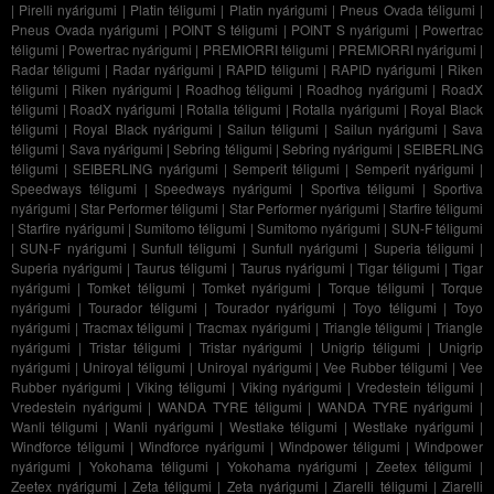
|
Pirelli nyárigumi
|
Platin téligumi
|
Platin nyárigumi
|
Pneus Ovada téligumi
|
Pneus Ovada nyárigumi
|
POINT S téligumi
|
POINT S nyárigumi
|
Powertrac
téligumi
|
Powertrac nyárigumi
|
PREMIORRI téligumi
|
PREMIORRI nyárigumi
|
Radar téligumi
|
Radar nyárigumi
|
RAPID téligumi
|
RAPID nyárigumi
|
Riken
téligumi
|
Riken nyárigumi
|
Roadhog téligumi
|
Roadhog nyárigumi
|
RoadX
téligumi
|
RoadX nyárigumi
|
Rotalla téligumi
|
Rotalla nyárigumi
|
Royal Black
téligumi
|
Royal Black nyárigumi
|
Sailun téligumi
|
Sailun nyárigumi
|
Sava
téligumi
|
Sava nyárigumi
|
Sebring téligumi
|
Sebring nyárigumi
|
SEIBERLING
téligumi
|
SEIBERLING nyárigumi
|
Semperit téligumi
|
Semperit nyárigumi
|
Speedways téligumi
|
Speedways nyárigumi
|
Sportiva téligumi
|
Sportiva
nyárigumi
|
Star Performer téligumi
|
Star Performer nyárigumi
|
Starfire téligumi
|
Starfire nyárigumi
|
Sumitomo téligumi
|
Sumitomo nyárigumi
|
SUN-F téligumi
|
SUN-F nyárigumi
|
Sunfull téligumi
|
Sunfull nyárigumi
|
Superia téligumi
|
Superia nyárigumi
|
Taurus téligumi
|
Taurus nyárigumi
|
Tigar téligumi
|
Tigar
nyárigumi
|
Tomket téligumi
|
Tomket nyárigumi
|
Torque téligumi
|
Torque
nyárigumi
|
Tourador téligumi
|
Tourador nyárigumi
|
Toyo téligumi
|
Toyo
nyárigumi
|
Tracmax téligumi
|
Tracmax nyárigumi
|
Triangle téligumi
|
Triangle
nyárigumi
|
Tristar téligumi
|
Tristar nyárigumi
|
Unigrip téligumi
|
Unigrip
nyárigumi
|
Uniroyal téligumi
|
Uniroyal nyárigumi
|
Vee Rubber téligumi
|
Vee
Rubber nyárigumi
|
Viking téligumi
|
Viking nyárigumi
|
Vredestein téligumi
|
Vredestein nyárigumi
|
WANDA TYRE téligumi
|
WANDA TYRE nyárigumi
|
Wanli téligumi
|
Wanli nyárigumi
|
Westlake téligumi
|
Westlake nyárigumi
|
Windforce téligumi
|
Windforce nyárigumi
|
Windpower téligumi
|
Windpower
nyárigumi
|
Yokohama téligumi
|
Yokohama nyárigumi
|
Zeetex téligumi
|
Zeetex nyárigumi
|
Zeta téligumi
|
Zeta nyárigumi
|
Ziarelli téligumi
|
Ziarelli