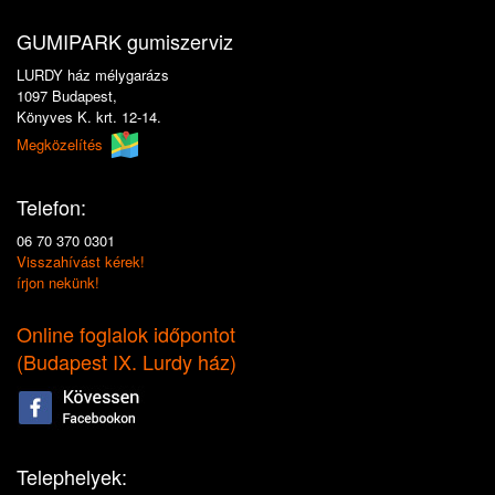
GUMIPARK gumiszerviz
LURDY ház mélygarázs
1097 Budapest,
Könyves K. krt. 12-14.
Megközelítés
Telefon:
06 70 370 0301
Visszahívást kérek!
írjon nekünk!
Online foglalok időpontot
(
Budapest IX. Lurdy ház
)
Telephelyek: