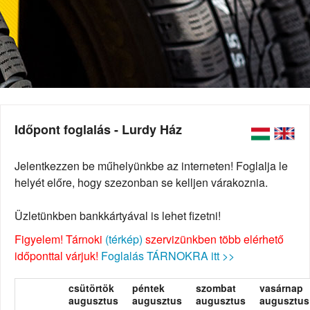
Időpont foglalás - Lurdy Ház
Jelentkezzen be műhelyünkbe az interneten! Foglalja le
helyét előre, hogy szezonban se kelljen várakoznia.
Üzletünkben bankkártyával is lehet fizetni!
Figyelem! Tárnoki
(térkép)
szervizünkben több elérhető
időponttal várjuk!
Foglalás TÁRNOKRA itt >>
csütörtök
péntek
szombat
vasárnap
augusztus
augusztus
augusztus
augusztus