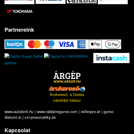
Partnereink
marketplace
partner
Árukereső, a hiteles
vásárlási kalauz
www.autolenti.hu
|
www.rabljenegume.com
|
reifenpro.at
|
gume-
diskont.si
|
xxl-pneumatiky.sk
Kapcsolat