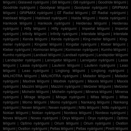
téligumi
|
Gislaved nyárigumi
|
Giti téligumi
|
Giti nyárigumi
|
Goodride téligumi
|
Goodride nyárigumi
|
Goodyear téligumi
|
Goodyear nyárigumi
|
GRIPMAX
téligumi
|
GRIPMAX nyárigumi
|
GT Radial téligumi
|
GT Radial nyárigumi
|
Habilead téligumi
|
Habilead nyárigumi
|
Haida téligumi
|
Haida nyárigumi
|
Hankook téligumi
|
Hankook nyárigumi
|
Heidenau téligumi
|
Heidenau
nyárigumi
|
Hifly téligumi
|
Hifly nyárigumi
|
Imperial téligumi
|
Imperial
nyárigumi
|
Infinity téligumi
|
Infinity nyárigumi
|
Interstate téligumi
|
Interstate
nyárigumi
|
Kenda téligumi
|
Kenda nyárigumi
|
King-meiler téligumi
|
King-
meiler nyárigumi
|
Kingstar téligumi
|
Kingstar nyárigumi
|
Kleber téligumi
|
Kleber nyárigumi
|
Kormoran téligumi
|
Kormoran nyárigumi
|
Kumho téligumi
|
Kumho nyárigumi
|
Landsail téligumi
|
Landsail nyárigumi
|
Landspider téligumi
|
Landspider nyárigumi
|
Lanvigator téligumi
|
Lanvigator nyárigumi
|
Lassa
téligumi
|
Lassa nyárigumi
|
Laufenn téligumi
|
Laufenn nyárigumi
|
Leao
téligumi
|
Leao nyárigumi
|
Linglong téligumi
|
Linglong nyárigumi
|
MALHOTRA téligumi
|
MALHOTRA nyárigumi
|
Matador téligumi
|
Matador
nyárigumi
|
Maxtrek téligumi
|
Maxtrek nyárigumi
|
Maxxis téligumi
|
Maxxis
nyárigumi
|
Mazzini téligumi
|
Mazzini nyárigumi
|
Metzeler téligumi
|
Metzeler
nyárigumi
|
Michelin téligumi
|
Michelin nyárigumi
|
Minerva téligumi
|
Minerva
nyárigumi
|
Mirage téligumi
|
Mirage nyárigumi
|
Mitas téligumi
|
Mitas
nyárigumi
|
Momo téligumi
|
Momo nyárigumi
|
Nankang téligumi
|
Nankang
nyárigumi
|
Nexen téligumi
|
Nexen nyárigumi
|
Nitto téligumi
|
Nitto nyárigumi
|
Nokian téligumi
|
Nokian nyárigumi
|
Nordexx téligumi
|
Nordexx nyárigumi
|
Novex téligumi
|
Novex nyárigumi
|
Onyx téligumi
|
Onyx nyárigumi
|
Optimo
téligumi
|
Optimo nyárigumi
|
Orium téligumi
|
Orium nyárigumi
|
Ovation
téligumi
|
Ovation nyárigumi
|
Petlas téligumi
|
Petlas nyárigumi
|
Pirelli téligumi