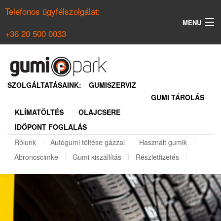
Telefonos ügyfélszolgálat:
MENU
+36 20 500 0033
KERESÉS
NYÁRI GUMI KERESŐ
SZOLGÁLTATÁSAINK:
GUMISZERVIZ
GUMI TÁROLÁS
TÉLI GUMI KERESŐ
KLÍMATÖLTÉS
OLAJCSERE
BELÉPÉS
IDŐPONT FOGLALÁS
REGISZTRÁCIÓ
Rólunk
Autógumi töltése gázzal
Használt gumik
Abroncscimke
Gumi kiszállítás
Részletfizetés