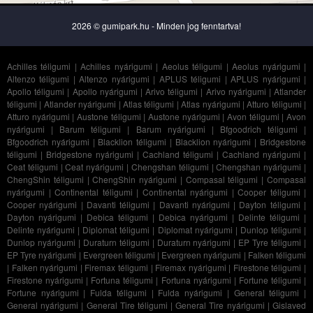
2026 © gumipark.hu - Minden jog fenntartva!
Achilles téligumi
|
Achilles nyárigumi
|
Aeolus téligumi
|
Aeolus nyárigumi
|
Altenzo téligumi
|
Altenzo nyárigumi
|
APLUS téligumi
|
APLUS nyárigumi
|
Apollo téligumi
|
Apollo nyárigumi
|
Arivo téligumi
|
Arivo nyárigumi
|
Atlander
téligumi
|
Atlander nyárigumi
|
Atlas téligumi
|
Atlas nyárigumi
|
Atturo téligumi
|
Atturo nyárigumi
|
Austone téligumi
|
Austone nyárigumi
|
Avon téligumi
|
Avon
nyárigumi
|
Barum téligumi
|
Barum nyárigumi
|
Bfgoodrich téligumi
|
Bfgoodrich nyárigumi
|
Blacklion téligumi
|
Blacklion nyárigumi
|
Bridgestone
téligumi
|
Bridgestone nyárigumi
|
Cachland téligumi
|
Cachland nyárigumi
|
Ceat téligumi
|
Ceat nyárigumi
|
Chengshan téligumi
|
Chengshan nyárigumi
|
ChengShin téligumi
|
ChengShin nyárigumi
|
Compasal téligumi
|
Compasal
nyárigumi
|
Continental téligumi
|
Continental nyárigumi
|
Cooper téligumi
|
Cooper nyárigumi
|
Davanti téligumi
|
Davanti nyárigumi
|
Dayton téligumi
|
Dayton nyárigumi
|
Debica téligumi
|
Debica nyárigumi
|
Delinte téligumi
|
Delinte nyárigumi
|
Diplomat téligumi
|
Diplomat nyárigumi
|
Dunlop téligumi
|
Dunlop nyárigumi
|
Duraturn téligumi
|
Duraturn nyárigumi
|
EP Tyre téligumi
|
EP Tyre nyárigumi
|
Evergreen téligumi
|
Evergreen nyárigumi
|
Falken téligumi
|
Falken nyárigumi
|
Firemax téligumi
|
Firemax nyárigumi
|
Firestone téligumi
|
Firestone nyárigumi
|
Fortuna téligumi
|
Fortuna nyárigumi
|
Fortune téligumi
|
Fortune nyárigumi
|
Fulda téligumi
|
Fulda nyárigumi
|
General téligumi
|
General nyárigumi
|
General Tire téligumi
|
General Tire nyárigumi
|
Gislaved