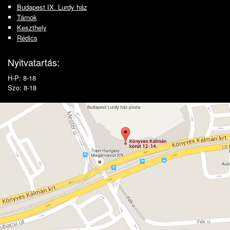
Budapest IX. Lurdy ház
Tárnok
Keszthely
Rédics
Nyitvatartás:
H-P: 8-18
Szo: 8-18