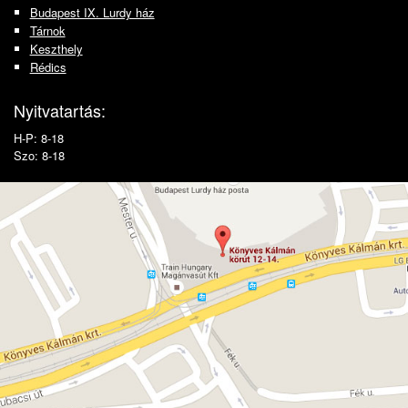
Budapest IX. Lurdy ház
Tárnok
Keszthely
Rédics
Nyitvatartás:
H-P: 8-18
Szo: 8-18