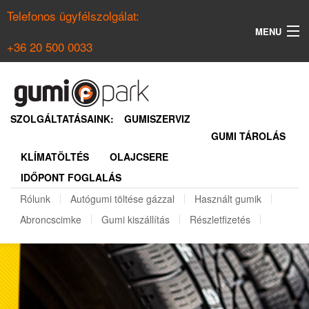
Telefonos ügyfélszolgálat:
MENU
+36 20 500 0033
KERESÉS
NYÁRI GUMI KERESŐ
SZOLGÁLTATÁSAINK:
GUMISZERVIZ
GUMI TÁROLÁS
TÉLI GUMI KERESŐ
KLÍMATÖLTÉS
OLAJCSERE
BELÉPÉS
IDŐPONT FOGLALÁS
REGISZTRÁCIÓ
Rólunk
Autógumi töltése gázzal
Használt gumik
Abroncscimke
Gumi kiszállítás
Részletfizetés