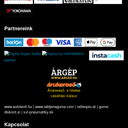
Partnereink
marketplace
partner
Árukereső, a hiteles
vásárlási kalauz
www.autolenti.hu
|
www.rabljenegume.com
|
reifenpro.at
|
gume-
diskont.si
|
xxl-pneumatiky.sk
Kapcsolat