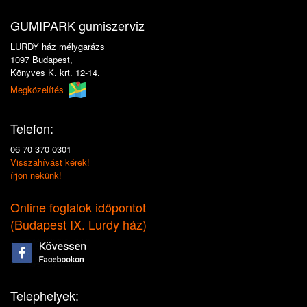
GUMIPARK gumiszerviz
LURDY ház mélygarázs
1097 Budapest,
Könyves K. krt. 12-14.
Megközelítés
Telefon:
06 70 370 0301
Visszahívást kérek!
írjon nekünk!
Online foglalok időpontot
(
Budapest IX. Lurdy ház
)
Telephelyek: