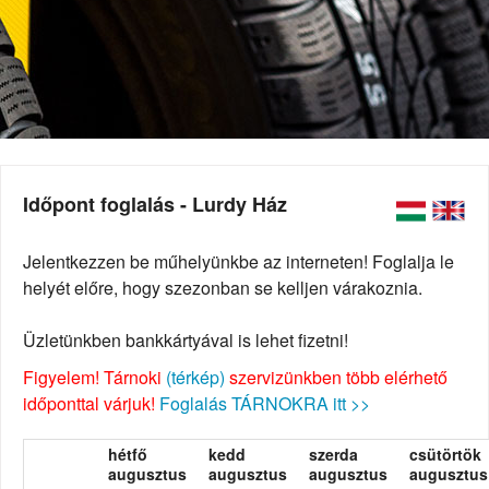
Időpont foglalás - Lurdy Ház
Jelentkezzen be műhelyünkbe az interneten! Foglalja le
helyét előre, hogy szezonban se kelljen várakoznia.
Üzletünkben bankkártyával is lehet fizetni!
Figyelem! Tárnoki
(térkép)
szervizünkben több elérhető
időponttal várjuk!
Foglalás TÁRNOKRA itt >>
hétfő
kedd
szerda
csütörtök
augusztus
augusztus
augusztus
augusztus