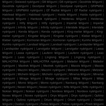
téligumi
|
Gislaved nyárigumi
|
Giti téligumi
|
Giti nyárigumi
|
Goodride téligumi
|
Goodride nyárigumi
|
Goodyear téligumi
|
Goodyear nyárigumi
|
GRIPMAX
téligumi
|
GRIPMAX nyárigumi
|
GT Radial téligumi
|
GT Radial nyárigumi
|
Habilead téligumi
|
Habilead nyárigumi
|
Haida téligumi
|
Haida nyárigumi
|
Hankook téligumi
|
Hankook nyárigumi
|
Heidenau téligumi
|
Heidenau
nyárigumi
|
Hifly téligumi
|
Hifly nyárigumi
|
Imperial téligumi
|
Imperial
nyárigumi
|
Infinity téligumi
|
Infinity nyárigumi
|
Interstate téligumi
|
Interstate
nyárigumi
|
Kenda téligumi
|
Kenda nyárigumi
|
King-meiler téligumi
|
King-
meiler nyárigumi
|
Kingstar téligumi
|
Kingstar nyárigumi
|
Kleber téligumi
|
Kleber nyárigumi
|
Kormoran téligumi
|
Kormoran nyárigumi
|
Kumho téligumi
|
Kumho nyárigumi
|
Landsail téligumi
|
Landsail nyárigumi
|
Landspider téligumi
|
Landspider nyárigumi
|
Lanvigator téligumi
|
Lanvigator nyárigumi
|
Lassa
téligumi
|
Lassa nyárigumi
|
Laufenn téligumi
|
Laufenn nyárigumi
|
Leao
téligumi
|
Leao nyárigumi
|
Linglong téligumi
|
Linglong nyárigumi
|
MALHOTRA téligumi
|
MALHOTRA nyárigumi
|
Matador téligumi
|
Matador
nyárigumi
|
Maxtrek téligumi
|
Maxtrek nyárigumi
|
Maxxis téligumi
|
Maxxis
nyárigumi
|
Mazzini téligumi
|
Mazzini nyárigumi
|
Metzeler téligumi
|
Metzeler
nyárigumi
|
Michelin téligumi
|
Michelin nyárigumi
|
Minerva téligumi
|
Minerva
nyárigumi
|
Mirage téligumi
|
Mirage nyárigumi
|
Mitas téligumi
|
Mitas
nyárigumi
|
Momo téligumi
|
Momo nyárigumi
|
Nankang téligumi
|
Nankang
nyárigumi
|
Nexen téligumi
|
Nexen nyárigumi
|
Nitto téligumi
|
Nitto nyárigumi
|
Nokian téligumi
|
Nokian nyárigumi
|
Nordexx téligumi
|
Nordexx nyárigumi
|
Novex téligumi
|
Novex nyárigumi
|
Onyx téligumi
|
Onyx nyárigumi
|
Optimo
téligumi
|
Optimo nyárigumi
|
Orium téligumi
|
Orium nyárigumi
|
Ovation
téligumi
|
Ovation nyárigumi
|
Petlas téligumi
|
Petlas nyárigumi
|
Pirelli téligumi