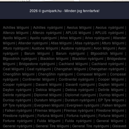
2026 © gumipark.hu - Minden jog fenntartva!
Achilles téligumi
|
Achilles nyárigumi
|
Aeolus téligumi
|
Aeolus nyárigumi
|
Altenzo téligumi
|
Altenzo nyárigumi
|
APLUS téligumi
|
APLUS nyárigumi
|
Apollo téligumi
|
Apollo nyárigumi
|
Arivo téligumi
|
Arivo nyárigumi
|
Atlander
téligumi
|
Atlander nyárigumi
|
Atlas téligumi
|
Atlas nyárigumi
|
Atturo téligumi
|
Atturo nyárigumi
|
Austone téligumi
|
Austone nyárigumi
|
Avon téligumi
|
Avon
nyárigumi
|
Barum téligumi
|
Barum nyárigumi
|
Bfgoodrich téligumi
|
Bfgoodrich nyárigumi
|
Blacklion téligumi
|
Blacklion nyárigumi
|
Bridgestone
téligumi
|
Bridgestone nyárigumi
|
Cachland téligumi
|
Cachland nyárigumi
|
Ceat téligumi
|
Ceat nyárigumi
|
Chengshan téligumi
|
Chengshan nyárigumi
|
ChengShin téligumi
|
ChengShin nyárigumi
|
Compasal téligumi
|
Compasal
nyárigumi
|
Continental téligumi
|
Continental nyárigumi
|
Cooper téligumi
|
Cooper nyárigumi
|
Davanti téligumi
|
Davanti nyárigumi
|
Dayton téligumi
|
Dayton nyárigumi
|
Debica téligumi
|
Debica nyárigumi
|
Delinte téligumi
|
Delinte nyárigumi
|
Diplomat téligumi
|
Diplomat nyárigumi
|
Dunlop téligumi
|
Dunlop nyárigumi
|
Duraturn téligumi
|
Duraturn nyárigumi
|
EP Tyre téligumi
|
EP Tyre nyárigumi
|
Evergreen téligumi
|
Evergreen nyárigumi
|
Falken téligumi
|
Falken nyárigumi
|
Firemax téligumi
|
Firemax nyárigumi
|
Firestone téligumi
|
Firestone nyárigumi
|
Fortuna téligumi
|
Fortuna nyárigumi
|
Fortune téligumi
|
Fortune nyárigumi
|
Fulda téligumi
|
Fulda nyárigumi
|
General téligumi
|
General nyárigumi
|
General Tire téligumi
|
General Tire nyárigumi
|
Gislaved