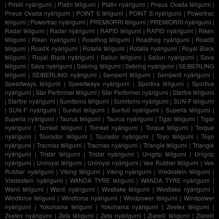
|
Pirelli nyárigumi
|
Platin téligumi
|
Platin nyárigumi
|
Pneus Ovada téligumi
|
Pneus Ovada nyárigumi
|
POINT S téligumi
|
POINT S nyárigumi
|
Powertrac
téligumi
|
Powertrac nyárigumi
|
PREMIORRI téligumi
|
PREMIORRI nyárigumi
|
Radar téligumi
|
Radar nyárigumi
|
RAPID téligumi
|
RAPID nyárigumi
|
Riken
téligumi
|
Riken nyárigumi
|
Roadhog téligumi
|
Roadhog nyárigumi
|
RoadX
téligumi
|
RoadX nyárigumi
|
Rotalla téligumi
|
Rotalla nyárigumi
|
Royal Black
téligumi
|
Royal Black nyárigumi
|
Sailun téligumi
|
Sailun nyárigumi
|
Sava
téligumi
|
Sava nyárigumi
|
Sebring téligumi
|
Sebring nyárigumi
|
SEIBERLING
téligumi
|
SEIBERLING nyárigumi
|
Semperit téligumi
|
Semperit nyárigumi
|
Speedways téligumi
|
Speedways nyárigumi
|
Sportiva téligumi
|
Sportiva
nyárigumi
|
Star Performer téligumi
|
Star Performer nyárigumi
|
Starfire téligumi
|
Starfire nyárigumi
|
Sumitomo téligumi
|
Sumitomo nyárigumi
|
SUN-F téligumi
|
SUN-F nyárigumi
|
Sunfull téligumi
|
Sunfull nyárigumi
|
Superia téligumi
|
Superia nyárigumi
|
Taurus téligumi
|
Taurus nyárigumi
|
Tigar téligumi
|
Tigar
nyárigumi
|
Tomket téligumi
|
Tomket nyárigumi
|
Torque téligumi
|
Torque
nyárigumi
|
Tourador téligumi
|
Tourador nyárigumi
|
Toyo téligumi
|
Toyo
nyárigumi
|
Tracmax téligumi
|
Tracmax nyárigumi
|
Triangle téligumi
|
Triangle
nyárigumi
|
Tristar téligumi
|
Tristar nyárigumi
|
Unigrip téligumi
|
Unigrip
nyárigumi
|
Uniroyal téligumi
|
Uniroyal nyárigumi
|
Vee Rubber téligumi
|
Vee
Rubber nyárigumi
|
Viking téligumi
|
Viking nyárigumi
|
Vredestein téligumi
|
Vredestein nyárigumi
|
WANDA TYRE téligumi
|
WANDA TYRE nyárigumi
|
Wanli téligumi
|
Wanli nyárigumi
|
Westlake téligumi
|
Westlake nyárigumi
|
Windforce téligumi
|
Windforce nyárigumi
|
Windpower téligumi
|
Windpower
nyárigumi
|
Yokohama téligumi
|
Yokohama nyárigumi
|
Zeetex téligumi
|
Zeetex nyárigumi
|
Zeta téligumi
|
Zeta nyárigumi
|
Ziarelli téligumi
|
Ziarelli