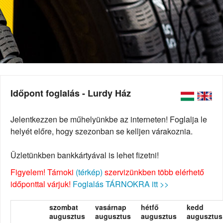
Időpont foglalás - Lurdy Ház
Jelentkezzen be műhelyünkbe az interneten! Foglalja le
helyét előre, hogy szezonban se kelljen várakoznia.
Üzletünkben bankkártyával is lehet fizetni!
Figyelem! Tárnoki
(térkép)
szervizünkben több elérhető
időponttal várjuk!
Foglalás TÁRNOKRA itt >>
szombat
vasárnap
hétfő
kedd
augusztus
augusztus
augusztus
augusztus