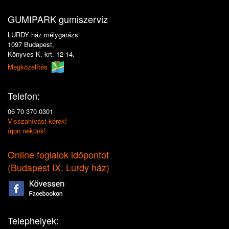
GUMIPARK gumiszerviz
LURDY ház mélygarázs
1097 Budapest,
Könyves K. krt. 12-14.
Megközelítés
Telefon:
06 70 370 0301
Visszahívást kérek!
írjon nekünk!
Online foglalok időpontot
(
Budapest IX. Lurdy ház
)
Telephelyek: