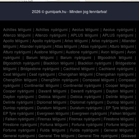
2026 © gumipark.hu - Minden jog fenntartva!
Achilles téligumi
|
Achilles nyárigumi
|
Aeolus téligumi
|
Aeolus nyárigumi
|
Altenzo téligumi
|
Altenzo nyárigumi
|
APLUS téligumi
|
APLUS nyárigumi
|
Apollo téligumi
|
Apollo nyárigumi
|
Arivo téligumi
|
Arivo nyárigumi
|
Atlander
téligumi
|
Atlander nyárigumi
|
Atlas téligumi
|
Atlas nyárigumi
|
Atturo téligumi
|
Atturo nyárigumi
|
Austone téligumi
|
Austone nyárigumi
|
Avon téligumi
|
Avon
nyárigumi
|
Barum téligumi
|
Barum nyárigumi
|
Bfgoodrich téligumi
|
Bfgoodrich nyárigumi
|
Blacklion téligumi
|
Blacklion nyárigumi
|
Bridgestone
téligumi
|
Bridgestone nyárigumi
|
Cachland téligumi
|
Cachland nyárigumi
|
Ceat téligumi
|
Ceat nyárigumi
|
Chengshan téligumi
|
Chengshan nyárigumi
|
ChengShin téligumi
|
ChengShin nyárigumi
|
Compasal téligumi
|
Compasal
nyárigumi
|
Continental téligumi
|
Continental nyárigumi
|
Cooper téligumi
|
Cooper nyárigumi
|
Davanti téligumi
|
Davanti nyárigumi
|
Dayton téligumi
|
Dayton nyárigumi
|
Debica téligumi
|
Debica nyárigumi
|
Delinte téligumi
|
Delinte nyárigumi
|
Diplomat téligumi
|
Diplomat nyárigumi
|
Dunlop téligumi
|
Dunlop nyárigumi
|
Duraturn téligumi
|
Duraturn nyárigumi
|
EP Tyre téligumi
|
EP Tyre nyárigumi
|
Evergreen téligumi
|
Evergreen nyárigumi
|
Falken téligumi
|
Falken nyárigumi
|
Firemax téligumi
|
Firemax nyárigumi
|
Firestone téligumi
|
Firestone nyárigumi
|
Fortuna téligumi
|
Fortuna nyárigumi
|
Fortune téligumi
|
Fortune nyárigumi
|
Fulda téligumi
|
Fulda nyárigumi
|
General téligumi
|
General nyárigumi
|
General Tire téligumi
|
General Tire nyárigumi
|
Gislaved