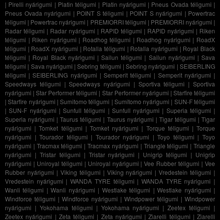
|
Pirelli nyárigumi
|
Platin téligumi
|
Platin nyárigumi
|
Pneus Ovada téligumi
|
Pneus Ovada nyárigumi
|
POINT S téligumi
|
POINT S nyárigumi
|
Powertrac
téligumi
|
Powertrac nyárigumi
|
PREMIORRI téligumi
|
PREMIORRI nyárigumi
|
Radar téligumi
|
Radar nyárigumi
|
RAPID téligumi
|
RAPID nyárigumi
|
Riken
téligumi
|
Riken nyárigumi
|
Roadhog téligumi
|
Roadhog nyárigumi
|
RoadX
téligumi
|
RoadX nyárigumi
|
Rotalla téligumi
|
Rotalla nyárigumi
|
Royal Black
téligumi
|
Royal Black nyárigumi
|
Sailun téligumi
|
Sailun nyárigumi
|
Sava
téligumi
|
Sava nyárigumi
|
Sebring téligumi
|
Sebring nyárigumi
|
SEIBERLING
téligumi
|
SEIBERLING nyárigumi
|
Semperit téligumi
|
Semperit nyárigumi
|
Speedways téligumi
|
Speedways nyárigumi
|
Sportiva téligumi
|
Sportiva
nyárigumi
|
Star Performer téligumi
|
Star Performer nyárigumi
|
Starfire téligumi
|
Starfire nyárigumi
|
Sumitomo téligumi
|
Sumitomo nyárigumi
|
SUN-F téligumi
|
SUN-F nyárigumi
|
Sunfull téligumi
|
Sunfull nyárigumi
|
Superia téligumi
|
Superia nyárigumi
|
Taurus téligumi
|
Taurus nyárigumi
|
Tigar téligumi
|
Tigar
nyárigumi
|
Tomket téligumi
|
Tomket nyárigumi
|
Torque téligumi
|
Torque
nyárigumi
|
Tourador téligumi
|
Tourador nyárigumi
|
Toyo téligumi
|
Toyo
nyárigumi
|
Tracmax téligumi
|
Tracmax nyárigumi
|
Triangle téligumi
|
Triangle
nyárigumi
|
Tristar téligumi
|
Tristar nyárigumi
|
Unigrip téligumi
|
Unigrip
nyárigumi
|
Uniroyal téligumi
|
Uniroyal nyárigumi
|
Vee Rubber téligumi
|
Vee
Rubber nyárigumi
|
Viking téligumi
|
Viking nyárigumi
|
Vredestein téligumi
|
Vredestein nyárigumi
|
WANDA TYRE téligumi
|
WANDA TYRE nyárigumi
|
Wanli téligumi
|
Wanli nyárigumi
|
Westlake téligumi
|
Westlake nyárigumi
|
Windforce téligumi
|
Windforce nyárigumi
|
Windpower téligumi
|
Windpower
nyárigumi
|
Yokohama téligumi
|
Yokohama nyárigumi
|
Zeetex téligumi
|
Zeetex nyárigumi
|
Zeta téligumi
|
Zeta nyárigumi
|
Ziarelli téligumi
|
Ziarelli