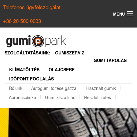
Telefonos ügyfélszolgálat:
MENU
+36 20 500 0033
KERESÉS
NYÁRI GUMI KERESŐ
SZOLGÁLTATÁSAINK:
GUMISZERVIZ
GUMI TÁROLÁS
TÉLI GUMI KERESŐ
KLÍMATÖLTÉS
OLAJCSERE
BELÉPÉS
IDŐPONT FOGLALÁS
REGISZTRÁCIÓ
Rólunk
Autógumi töltése gázzal
Használt gumik
Abroncscimke
Gumi kiszállítás
Részletfizetés