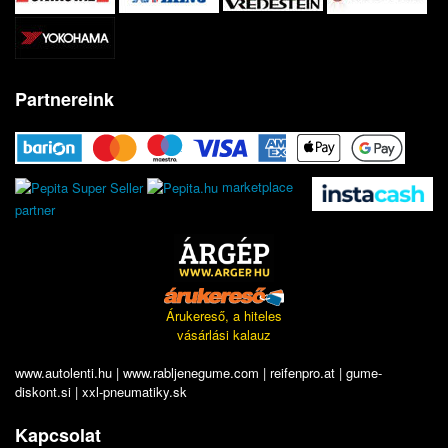
Partnereink
marketplace
partner
Árukereső, a hiteles
vásárlási kalauz
www.autolenti.hu
|
www.rabljenegume.com
|
reifenpro.at
|
gume-
diskont.si
|
xxl-pneumatiky.sk
Kapcsolat