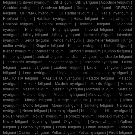
téligumi
|
Gislaved nyárigumi
|
Giti téligumi
|
Giti nyárigumi
|
Goodride téligumi
|
Goodride nyárigumi
|
Goodyear téligumi
|
Goodyear nyárigumi
|
GRIPMAX
téligumi
|
GRIPMAX nyárigumi
|
GT Radial téligumi
|
GT Radial nyárigumi
|
Habilead téligumi
|
Habilead nyárigumi
|
Haida téligumi
|
Haida nyárigumi
|
Hankook téligumi
|
Hankook nyárigumi
|
Heidenau téligumi
|
Heidenau
nyárigumi
|
Hifly téligumi
|
Hifly nyárigumi
|
Imperial téligumi
|
Imperial
nyárigumi
|
Infinity téligumi
|
Infinity nyárigumi
|
Interstate téligumi
|
Interstate
nyárigumi
|
Kenda téligumi
|
Kenda nyárigumi
|
King-meiler téligumi
|
King-
meiler nyárigumi
|
Kingstar téligumi
|
Kingstar nyárigumi
|
Kleber téligumi
|
Kleber nyárigumi
|
Kormoran téligumi
|
Kormoran nyárigumi
|
Kumho téligumi
|
Kumho nyárigumi
|
Landsail téligumi
|
Landsail nyárigumi
|
Landspider téligumi
|
Landspider nyárigumi
|
Lanvigator téligumi
|
Lanvigator nyárigumi
|
Lassa
téligumi
|
Lassa nyárigumi
|
Laufenn téligumi
|
Laufenn nyárigumi
|
Leao
téligumi
|
Leao nyárigumi
|
Linglong téligumi
|
Linglong nyárigumi
|
MALHOTRA téligumi
|
MALHOTRA nyárigumi
|
Matador téligumi
|
Matador
nyárigumi
|
Maxtrek téligumi
|
Maxtrek nyárigumi
|
Maxxis téligumi
|
Maxxis
nyárigumi
|
Mazzini téligumi
|
Mazzini nyárigumi
|
Metzeler téligumi
|
Metzeler
nyárigumi
|
Michelin téligumi
|
Michelin nyárigumi
|
Minerva téligumi
|
Minerva
nyárigumi
|
Mirage téligumi
|
Mirage nyárigumi
|
Mitas téligumi
|
Mitas
nyárigumi
|
Momo téligumi
|
Momo nyárigumi
|
Nankang téligumi
|
Nankang
nyárigumi
|
Nexen téligumi
|
Nexen nyárigumi
|
Nitto téligumi
|
Nitto nyárigumi
|
Nokian téligumi
|
Nokian nyárigumi
|
Nordexx téligumi
|
Nordexx nyárigumi
|
Novex téligumi
|
Novex nyárigumi
|
Onyx téligumi
|
Onyx nyárigumi
|
Optimo
téligumi
|
Optimo nyárigumi
|
Orium téligumi
|
Orium nyárigumi
|
Ovation
téligumi
|
Ovation nyárigumi
|
Petlas téligumi
|
Petlas nyárigumi
|
Pirelli téligumi