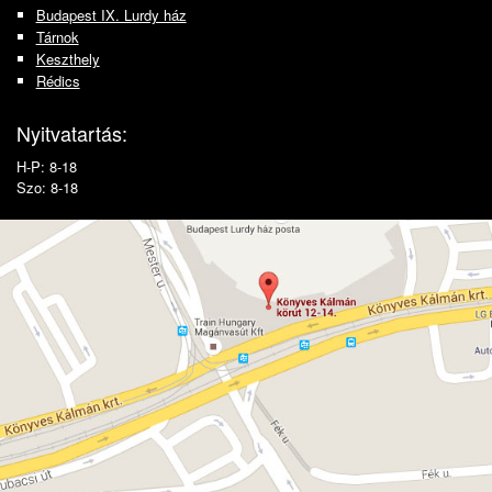
Budapest IX. Lurdy ház
Tárnok
Keszthely
Rédics
Nyitvatartás:
H-P: 8-18
Szo: 8-18