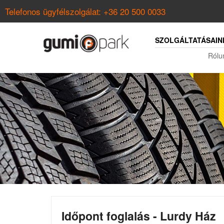
Telefonos ügyfélszolgálat:
+36 20 500 0033
SZOLGÁLTATÁSAIN
Rólu
Időpont foglalás - Lurdy Ház