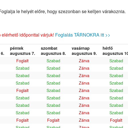
glalja le helyét előre, hogy szezonban se kelljen várakoznia.
elérhető időponttal várjuk!
Foglalás TÁRNOKRA itt >>
péntek
szombat
vasárnap
hétfő
6.
augusztus 7.
augusztus 8.
augusztus 9.
augusztus 10
Foglalt
Szabad
Zárva
Szabad
Szabad
Szabad
Zárva
Szabad
Szabad
Szabad
Zárva
Szabad
Szabad
Szabad
Zárva
Szabad
Foglalt
Szabad
Zárva
Szabad
Szabad
Szabad
Zárva
Szabad
Szabad
Szabad
Zárva
Szabad
Szabad
Szabad
Zárva
Szabad
Foglalt
Foglalt
Zárva
Foglalt
Szabad
Szabad
Zárva
Szabad