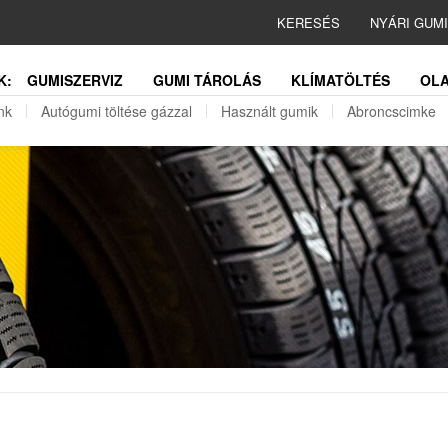
KERESÉS
NYÁRI GUM
K:
GUMISZERVIZ
GUMI TÁROLÁS
KLÍMATÖLTÉS
OLA
nk
Autógumi töltése gázzal
Használt gumik
Abroncscimke