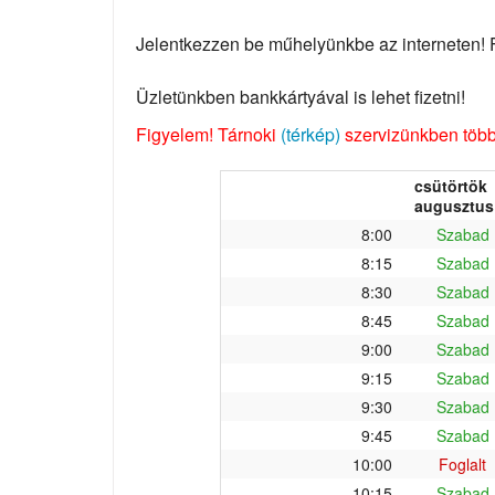
Jelentkezzen be műhelyünkbe az interneten! Fo
Üzletünkben bankkártyával is lehet fizetni!
Figyelem! Tárnoki
(térkép)
szervizünkben több 
csütörtök
augusztus 
8:00
Szabad
8:15
Szabad
8:30
Szabad
8:45
Szabad
9:00
Szabad
9:15
Szabad
9:30
Szabad
9:45
Szabad
10:00
Foglalt
10:15
Szabad