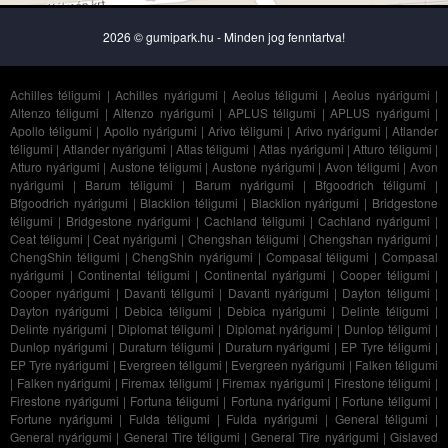
2026 © gumipark.hu - Minden jog fenntartva!
Achilles téligumi
|
Achilles nyárigumi
|
Aeolus téligumi
|
Aeolus nyárigumi
|
Altenzo téligumi
|
Altenzo nyárigumi
|
APLUS téligumi
|
APLUS nyárigumi
|
Apollo téligumi
|
Apollo nyárigumi
|
Arivo téligumi
|
Arivo nyárigumi
|
Atlander
téligumi
|
Atlander nyárigumi
|
Atlas téligumi
|
Atlas nyárigumi
|
Atturo téligumi
|
Atturo nyárigumi
|
Austone téligumi
|
Austone nyárigumi
|
Avon téligumi
|
Avon
nyárigumi
|
Barum téligumi
|
Barum nyárigumi
|
Bfgoodrich téligumi
|
Bfgoodrich nyárigumi
|
Blacklion téligumi
|
Blacklion nyárigumi
|
Bridgestone
téligumi
|
Bridgestone nyárigumi
|
Cachland téligumi
|
Cachland nyárigumi
|
Ceat téligumi
|
Ceat nyárigumi
|
Chengshan téligumi
|
Chengshan nyárigumi
|
ChengShin téligumi
|
ChengShin nyárigumi
|
Compasal téligumi
|
Compasal
nyárigumi
|
Continental téligumi
|
Continental nyárigumi
|
Cooper téligumi
|
Cooper nyárigumi
|
Davanti téligumi
|
Davanti nyárigumi
|
Dayton téligumi
|
Dayton nyárigumi
|
Debica téligumi
|
Debica nyárigumi
|
Delinte téligumi
|
Delinte nyárigumi
|
Diplomat téligumi
|
Diplomat nyárigumi
|
Dunlop téligumi
|
Dunlop nyárigumi
|
Duraturn téligumi
|
Duraturn nyárigumi
|
EP Tyre téligumi
|
EP Tyre nyárigumi
|
Evergreen téligumi
|
Evergreen nyárigumi
|
Falken téligumi
|
Falken nyárigumi
|
Firemax téligumi
|
Firemax nyárigumi
|
Firestone téligumi
|
Firestone nyárigumi
|
Fortuna téligumi
|
Fortuna nyárigumi
|
Fortune téligumi
|
Fortune nyárigumi
|
Fulda téligumi
|
Fulda nyárigumi
|
General téligumi
|
General nyárigumi
|
General Tire téligumi
|
General Tire nyárigumi
|
Gislaved