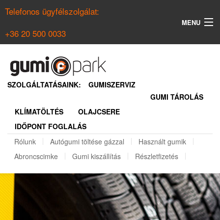
Telefonos ügyfélszolgálat:
MENU
+36 20 500 0033
KERESÉS
NYÁRI GUMI KERESŐ
SZOLGÁLTATÁSAINK:
GUMISZERVIZ
GUMI TÁROLÁS
TÉLI GUMI KERESŐ
KLÍMATÖLTÉS
OLAJCSERE
BELÉPÉS
IDŐPONT FOGLALÁS
REGISZTRÁCIÓ
Rólunk
Autógumi töltése gázzal
Használt gumik
Abroncscimke
Gumi kiszállítás
Részletfizetés