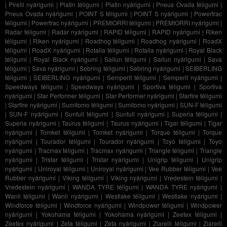
|
Pirelli nyárigumi
|
Platin téligumi
|
Platin nyárigumi
|
Pneus Ovada téligumi
|
Pneus Ovada nyárigumi
|
POINT S téligumi
|
POINT S nyárigumi
|
Powertrac
téligumi
|
Powertrac nyárigumi
|
PREMIORRI téligumi
|
PREMIORRI nyárigumi
|
Radar téligumi
|
Radar nyárigumi
|
RAPID téligumi
|
RAPID nyárigumi
|
Riken
téligumi
|
Riken nyárigumi
|
Roadhog téligumi
|
Roadhog nyárigumi
|
RoadX
téligumi
|
RoadX nyárigumi
|
Rotalla téligumi
|
Rotalla nyárigumi
|
Royal Black
téligumi
|
Royal Black nyárigumi
|
Sailun téligumi
|
Sailun nyárigumi
|
Sava
téligumi
|
Sava nyárigumi
|
Sebring téligumi
|
Sebring nyárigumi
|
SEIBERLING
téligumi
|
SEIBERLING nyárigumi
|
Semperit téligumi
|
Semperit nyárigumi
|
Speedways téligumi
|
Speedways nyárigumi
|
Sportiva téligumi
|
Sportiva
nyárigumi
|
Star Performer téligumi
|
Star Performer nyárigumi
|
Starfire téligumi
|
Starfire nyárigumi
|
Sumitomo téligumi
|
Sumitomo nyárigumi
|
SUN-F téligumi
|
SUN-F nyárigumi
|
Sunfull téligumi
|
Sunfull nyárigumi
|
Superia téligumi
|
Superia nyárigumi
|
Taurus téligumi
|
Taurus nyárigumi
|
Tigar téligumi
|
Tigar
nyárigumi
|
Tomket téligumi
|
Tomket nyárigumi
|
Torque téligumi
|
Torque
nyárigumi
|
Tourador téligumi
|
Tourador nyárigumi
|
Toyo téligumi
|
Toyo
nyárigumi
|
Tracmax téligumi
|
Tracmax nyárigumi
|
Triangle téligumi
|
Triangle
nyárigumi
|
Tristar téligumi
|
Tristar nyárigumi
|
Unigrip téligumi
|
Unigrip
nyárigumi
|
Uniroyal téligumi
|
Uniroyal nyárigumi
|
Vee Rubber téligumi
|
Vee
Rubber nyárigumi
|
Viking téligumi
|
Viking nyárigumi
|
Vredestein téligumi
|
Vredestein nyárigumi
|
WANDA TYRE téligumi
|
WANDA TYRE nyárigumi
|
Wanli téligumi
|
Wanli nyárigumi
|
Westlake téligumi
|
Westlake nyárigumi
|
Windforce téligumi
|
Windforce nyárigumi
|
Windpower téligumi
|
Windpower
nyárigumi
|
Yokohama téligumi
|
Yokohama nyárigumi
|
Zeetex téligumi
|
Zeetex nyárigumi
|
Zeta téligumi
|
Zeta nyárigumi
|
Ziarelli téligumi
|
Ziarelli