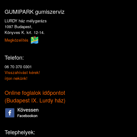
GUMIPARK gumiszerviz
LURDY ház mélygarázs
1097 Budapest,
Könyves K. krt. 12-14.
Megközelítés
Telefon:
06 70 370 0301
Visszahívást kérek!
írjon nekünk!
Online foglalok időpontot
(
Budapest IX. Lurdy ház
)
Telephelyek: