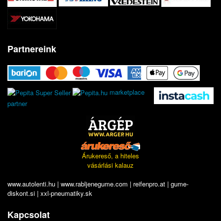
Partnereink
marketplace
partner
Árukereső, a hiteles
vásárlási kalauz
www.autolenti.hu
|
www.rabljenegume.com
|
reifenpro.at
|
gume-
diskont.si
|
xxl-pneumatiky.sk
Kapcsolat