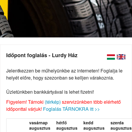
Időpont foglalás - Lurdy Ház
Jelentkezzen be műhelyünkbe az interneten! Foglalja le
helyét előre, hogy szezonban se kelljen várakoznia.
Üzletünkben bankkártyával is lehet fizetni!
Figyelem! Tárnoki
(térkép)
szervizünkben több elérhető
időponttal várjuk!
Foglalás TÁRNOKRA itt >>
vasárnap
hétfő
kedd
szerda
augusztus
augusztus
augusztus
augusztus