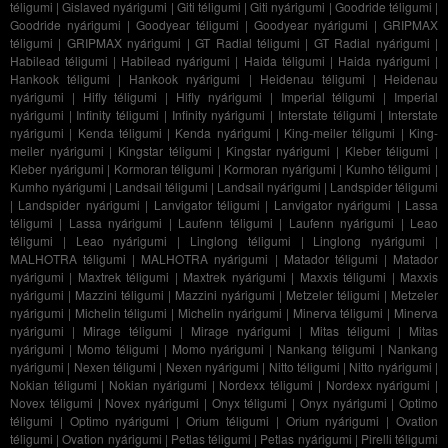
téligumi
|
Gislaved nyárigumi
|
Giti téligumi
|
Giti nyárigumi
|
Goodride téligumi
|
Goodride nyárigumi
|
Goodyear téligumi
|
Goodyear nyárigumi
|
GRIPMAX
téligumi
|
GRIPMAX nyárigumi
|
GT Radial téligumi
|
GT Radial nyárigumi
|
Habilead téligumi
|
Habilead nyárigumi
|
Haida téligumi
|
Haida nyárigumi
|
Hankook téligumi
|
Hankook nyárigumi
|
Heidenau téligumi
|
Heidenau
nyárigumi
|
Hifly téligumi
|
Hifly nyárigumi
|
Imperial téligumi
|
Imperial
nyárigumi
|
Infinity téligumi
|
Infinity nyárigumi
|
Interstate téligumi
|
Interstate
nyárigumi
|
Kenda téligumi
|
Kenda nyárigumi
|
King-meiler téligumi
|
King-
meiler nyárigumi
|
Kingstar téligumi
|
Kingstar nyárigumi
|
Kleber téligumi
|
Kleber nyárigumi
|
Kormoran téligumi
|
Kormoran nyárigumi
|
Kumho téligumi
|
Kumho nyárigumi
|
Landsail téligumi
|
Landsail nyárigumi
|
Landspider téligumi
|
Landspider nyárigumi
|
Lanvigator téligumi
|
Lanvigator nyárigumi
|
Lassa
téligumi
|
Lassa nyárigumi
|
Laufenn téligumi
|
Laufenn nyárigumi
|
Leao
téligumi
|
Leao nyárigumi
|
Linglong téligumi
|
Linglong nyárigumi
|
MALHOTRA téligumi
|
MALHOTRA nyárigumi
|
Matador téligumi
|
Matador
nyárigumi
|
Maxtrek téligumi
|
Maxtrek nyárigumi
|
Maxxis téligumi
|
Maxxis
nyárigumi
|
Mazzini téligumi
|
Mazzini nyárigumi
|
Metzeler téligumi
|
Metzeler
nyárigumi
|
Michelin téligumi
|
Michelin nyárigumi
|
Minerva téligumi
|
Minerva
nyárigumi
|
Mirage téligumi
|
Mirage nyárigumi
|
Mitas téligumi
|
Mitas
nyárigumi
|
Momo téligumi
|
Momo nyárigumi
|
Nankang téligumi
|
Nankang
nyárigumi
|
Nexen téligumi
|
Nexen nyárigumi
|
Nitto téligumi
|
Nitto nyárigumi
|
Nokian téligumi
|
Nokian nyárigumi
|
Nordexx téligumi
|
Nordexx nyárigumi
|
Novex téligumi
|
Novex nyárigumi
|
Onyx téligumi
|
Onyx nyárigumi
|
Optimo
téligumi
|
Optimo nyárigumi
|
Orium téligumi
|
Orium nyárigumi
|
Ovation
téligumi
|
Ovation nyárigumi
|
Petlas téligumi
|
Petlas nyárigumi
|
Pirelli téligumi