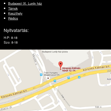
Budapest IX. Lurdy ház
Tárnok
Keszthely
Rédics
Nyitvatartás:
H-P: 8-18
Szo: 8-18