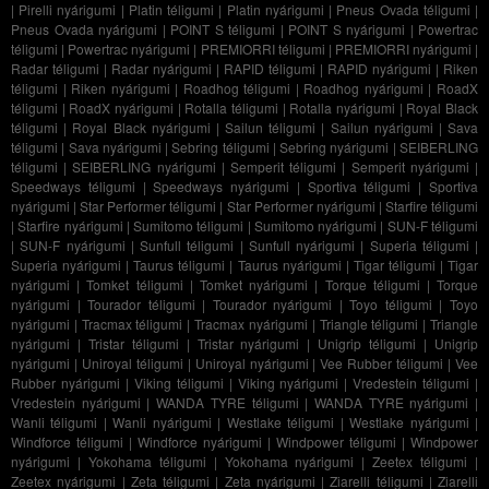
|
Pirelli nyárigumi
|
Platin téligumi
|
Platin nyárigumi
|
Pneus Ovada téligumi
|
Pneus Ovada nyárigumi
|
POINT S téligumi
|
POINT S nyárigumi
|
Powertrac
téligumi
|
Powertrac nyárigumi
|
PREMIORRI téligumi
|
PREMIORRI nyárigumi
|
Radar téligumi
|
Radar nyárigumi
|
RAPID téligumi
|
RAPID nyárigumi
|
Riken
téligumi
|
Riken nyárigumi
|
Roadhog téligumi
|
Roadhog nyárigumi
|
RoadX
téligumi
|
RoadX nyárigumi
|
Rotalla téligumi
|
Rotalla nyárigumi
|
Royal Black
téligumi
|
Royal Black nyárigumi
|
Sailun téligumi
|
Sailun nyárigumi
|
Sava
téligumi
|
Sava nyárigumi
|
Sebring téligumi
|
Sebring nyárigumi
|
SEIBERLING
téligumi
|
SEIBERLING nyárigumi
|
Semperit téligumi
|
Semperit nyárigumi
|
Speedways téligumi
|
Speedways nyárigumi
|
Sportiva téligumi
|
Sportiva
nyárigumi
|
Star Performer téligumi
|
Star Performer nyárigumi
|
Starfire téligumi
|
Starfire nyárigumi
|
Sumitomo téligumi
|
Sumitomo nyárigumi
|
SUN-F téligumi
|
SUN-F nyárigumi
|
Sunfull téligumi
|
Sunfull nyárigumi
|
Superia téligumi
|
Superia nyárigumi
|
Taurus téligumi
|
Taurus nyárigumi
|
Tigar téligumi
|
Tigar
nyárigumi
|
Tomket téligumi
|
Tomket nyárigumi
|
Torque téligumi
|
Torque
nyárigumi
|
Tourador téligumi
|
Tourador nyárigumi
|
Toyo téligumi
|
Toyo
nyárigumi
|
Tracmax téligumi
|
Tracmax nyárigumi
|
Triangle téligumi
|
Triangle
nyárigumi
|
Tristar téligumi
|
Tristar nyárigumi
|
Unigrip téligumi
|
Unigrip
nyárigumi
|
Uniroyal téligumi
|
Uniroyal nyárigumi
|
Vee Rubber téligumi
|
Vee
Rubber nyárigumi
|
Viking téligumi
|
Viking nyárigumi
|
Vredestein téligumi
|
Vredestein nyárigumi
|
WANDA TYRE téligumi
|
WANDA TYRE nyárigumi
|
Wanli téligumi
|
Wanli nyárigumi
|
Westlake téligumi
|
Westlake nyárigumi
|
Windforce téligumi
|
Windforce nyárigumi
|
Windpower téligumi
|
Windpower
nyárigumi
|
Yokohama téligumi
|
Yokohama nyárigumi
|
Zeetex téligumi
|
Zeetex nyárigumi
|
Zeta téligumi
|
Zeta nyárigumi
|
Ziarelli téligumi
|
Ziarelli