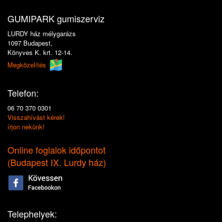
GUMIPARK gumiszerviz
LURDY ház mélygarázs
1097 Budapest,
Könyves K. krt. 12-14.
Megközelítés
Telefon:
06 70 370 0301
Visszahívást kérek!
írjon nekünk!
Online foglalok időpontot
(
Budapest IX. Lurdy ház
)
Telephelyek: