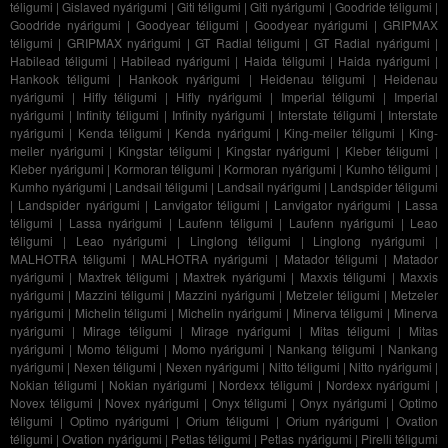
téligumi
|
Gislaved nyárigumi
|
Giti téligumi
|
Giti nyárigumi
|
Goodride téligumi
|
Goodride nyárigumi
|
Goodyear téligumi
|
Goodyear nyárigumi
|
GRIPMAX
téligumi
|
GRIPMAX nyárigumi
|
GT Radial téligumi
|
GT Radial nyárigumi
|
Habilead téligumi
|
Habilead nyárigumi
|
Haida téligumi
|
Haida nyárigumi
|
Hankook téligumi
|
Hankook nyárigumi
|
Heidenau téligumi
|
Heidenau
nyárigumi
|
Hifly téligumi
|
Hifly nyárigumi
|
Imperial téligumi
|
Imperial
nyárigumi
|
Infinity téligumi
|
Infinity nyárigumi
|
Interstate téligumi
|
Interstate
nyárigumi
|
Kenda téligumi
|
Kenda nyárigumi
|
King-meiler téligumi
|
King-
meiler nyárigumi
|
Kingstar téligumi
|
Kingstar nyárigumi
|
Kleber téligumi
|
Kleber nyárigumi
|
Kormoran téligumi
|
Kormoran nyárigumi
|
Kumho téligumi
|
Kumho nyárigumi
|
Landsail téligumi
|
Landsail nyárigumi
|
Landspider téligumi
|
Landspider nyárigumi
|
Lanvigator téligumi
|
Lanvigator nyárigumi
|
Lassa
téligumi
|
Lassa nyárigumi
|
Laufenn téligumi
|
Laufenn nyárigumi
|
Leao
téligumi
|
Leao nyárigumi
|
Linglong téligumi
|
Linglong nyárigumi
|
MALHOTRA téligumi
|
MALHOTRA nyárigumi
|
Matador téligumi
|
Matador
nyárigumi
|
Maxtrek téligumi
|
Maxtrek nyárigumi
|
Maxxis téligumi
|
Maxxis
nyárigumi
|
Mazzini téligumi
|
Mazzini nyárigumi
|
Metzeler téligumi
|
Metzeler
nyárigumi
|
Michelin téligumi
|
Michelin nyárigumi
|
Minerva téligumi
|
Minerva
nyárigumi
|
Mirage téligumi
|
Mirage nyárigumi
|
Mitas téligumi
|
Mitas
nyárigumi
|
Momo téligumi
|
Momo nyárigumi
|
Nankang téligumi
|
Nankang
nyárigumi
|
Nexen téligumi
|
Nexen nyárigumi
|
Nitto téligumi
|
Nitto nyárigumi
|
Nokian téligumi
|
Nokian nyárigumi
|
Nordexx téligumi
|
Nordexx nyárigumi
|
Novex téligumi
|
Novex nyárigumi
|
Onyx téligumi
|
Onyx nyárigumi
|
Optimo
téligumi
|
Optimo nyárigumi
|
Orium téligumi
|
Orium nyárigumi
|
Ovation
téligumi
|
Ovation nyárigumi
|
Petlas téligumi
|
Petlas nyárigumi
|
Pirelli téligumi