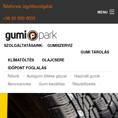
Telefonos ügyfélszolgálat:
MENU
+36 20 500 0033
KERESÉS
NYÁRI GUMI KERESŐ
SZOLGÁLTATÁSAINK:
GUMISZERVIZ
GUMI TÁROLÁS
TÉLI GUMI KERESŐ
KLÍMATÖLTÉS
OLAJCSERE
BELÉPÉS
IDŐPONT FOGLALÁS
REGISZTRÁCIÓ
Rólunk
Autógumi töltése gázzal
Használt gumik
Abroncscimke
Gumi kiszállítás
Részletfizetés