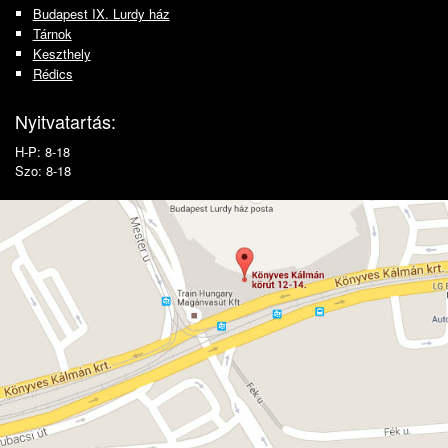
Budapest IX. Lurdy ház
Tárnok
Keszthely
Rédics
Nyitvatartás:
H-P: 8-18
Szo: 8-18