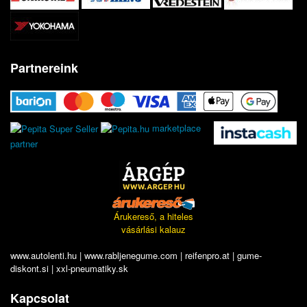
Partnereink
marketplace
partner
Árukereső, a hiteles
vásárlási kalauz
www.autolenti.hu
|
www.rabljenegume.com
|
reifenpro.at
|
gume-
diskont.si
|
xxl-pneumatiky.sk
Kapcsolat