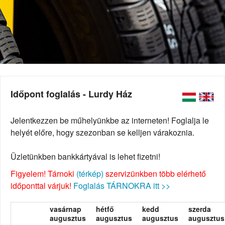
Időpont foglalás - Lurdy Ház
Jelentkezzen be műhelyünkbe az interneten! Foglalja le
helyét előre, hogy szezonban se kelljen várakoznia.
Üzletünkben bankkártyával is lehet fizetni!
Figyelem! Tárnoki
(térkép)
szervizünkben több elérhető
időponttal várjuk!
Foglalás TÁRNOKRA itt >>
vasárnap
hétfő
kedd
szerda
augusztus
augusztus
augusztus
augusztus