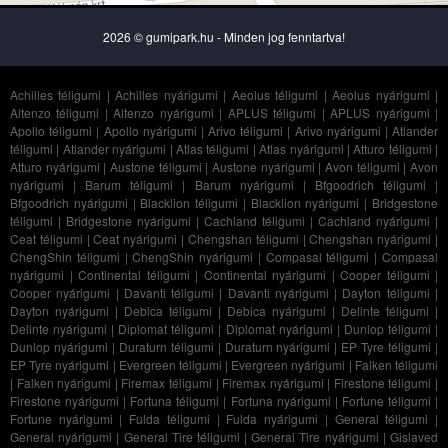
2026 © gumipark.hu - Minden jog fenntartva!
Achilles téligumi
|
Achilles nyárigumi
|
Aeolus téligumi
|
Aeolus nyárigumi
|
Altenzo téligumi
|
Altenzo nyárigumi
|
APLUS téligumi
|
APLUS nyárigumi
|
Apollo téligumi
|
Apollo nyárigumi
|
Arivo téligumi
|
Arivo nyárigumi
|
Atlander
téligumi
|
Atlander nyárigumi
|
Atlas téligumi
|
Atlas nyárigumi
|
Atturo téligumi
|
Atturo nyárigumi
|
Austone téligumi
|
Austone nyárigumi
|
Avon téligumi
|
Avon
nyárigumi
|
Barum téligumi
|
Barum nyárigumi
|
Bfgoodrich téligumi
|
Bfgoodrich nyárigumi
|
Blacklion téligumi
|
Blacklion nyárigumi
|
Bridgestone
téligumi
|
Bridgestone nyárigumi
|
Cachland téligumi
|
Cachland nyárigumi
|
Ceat téligumi
|
Ceat nyárigumi
|
Chengshan téligumi
|
Chengshan nyárigumi
|
ChengShin téligumi
|
ChengShin nyárigumi
|
Compasal téligumi
|
Compasal
nyárigumi
|
Continental téligumi
|
Continental nyárigumi
|
Cooper téligumi
|
Cooper nyárigumi
|
Davanti téligumi
|
Davanti nyárigumi
|
Dayton téligumi
|
Dayton nyárigumi
|
Debica téligumi
|
Debica nyárigumi
|
Delinte téligumi
|
Delinte nyárigumi
|
Diplomat téligumi
|
Diplomat nyárigumi
|
Dunlop téligumi
|
Dunlop nyárigumi
|
Duraturn téligumi
|
Duraturn nyárigumi
|
EP Tyre téligumi
|
EP Tyre nyárigumi
|
Evergreen téligumi
|
Evergreen nyárigumi
|
Falken téligumi
|
Falken nyárigumi
|
Firemax téligumi
|
Firemax nyárigumi
|
Firestone téligumi
|
Firestone nyárigumi
|
Fortuna téligumi
|
Fortuna nyárigumi
|
Fortune téligumi
|
Fortune nyárigumi
|
Fulda téligumi
|
Fulda nyárigumi
|
General téligumi
|
General nyárigumi
|
General Tire téligumi
|
General Tire nyárigumi
|
Gislaved