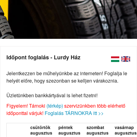
Időpont foglalás - Lurdy Ház
Jelentkezzen be műhelyünkbe az interneten! Foglalja le
helyét előre, hogy szezonban se kelljen várakoznia.
Üzletünkben bankkártyával is lehet fizetni!
Figyelem! Tárnoki
(térkép)
szervizünkben több elérhető
időponttal várjuk!
Foglalás TÁRNOKRA itt >>
csütörtök
péntek
szombat
vasárnap
augusztus
augusztus
augusztus
augusztus