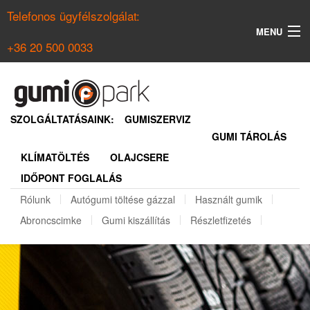
Telefonos ügyfélszolgálat:
MENU
+36 20 500 0033
KERESÉS
NYÁRI GUMI KERESŐ
SZOLGÁLTATÁSAINK:
GUMISZERVIZ
GUMI TÁROLÁS
TÉLI GUMI KERESŐ
KLÍMATÖLTÉS
OLAJCSERE
BELÉPÉS
IDŐPONT FOGLALÁS
REGISZTRÁCIÓ
Rólunk
Autógumi töltése gázzal
Használt gumik
Abroncscimke
Gumi kiszállítás
Részletfizetés