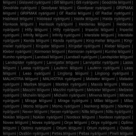
téligumi
|
Gislaved nyárigumi
|
Giti téligumi
|
Giti nyárigumi
|
Goodride téligumi
|
Goodride nyárigumi
|
Goodyear téligumi
|
Goodyear nyárigumi
|
GRIPMAX
téligumi
|
GRIPMAX nyárigumi
|
GT Radial téligumi
|
GT Radial nyárigumi
|
Habilead téligumi
|
Habilead nyárigumi
|
Haida téligumi
|
Haida nyárigumi
|
Hankook téligumi
|
Hankook nyárigumi
|
Heidenau téligumi
|
Heidenau
nyárigumi
|
Hifly téligumi
|
Hifly nyárigumi
|
Imperial téligumi
|
Imperial
nyárigumi
|
Infinity téligumi
|
Infinity nyárigumi
|
Interstate téligumi
|
Interstate
nyárigumi
|
Kenda téligumi
|
Kenda nyárigumi
|
King-meiler téligumi
|
King-
meiler nyárigumi
|
Kingstar téligumi
|
Kingstar nyárigumi
|
Kleber téligumi
|
Kleber nyárigumi
|
Kormoran téligumi
|
Kormoran nyárigumi
|
Kumho téligumi
|
Kumho nyárigumi
|
Landsail téligumi
|
Landsail nyárigumi
|
Landspider téligumi
|
Landspider nyárigumi
|
Lanvigator téligumi
|
Lanvigator nyárigumi
|
Lassa
téligumi
|
Lassa nyárigumi
|
Laufenn téligumi
|
Laufenn nyárigumi
|
Leao
téligumi
|
Leao nyárigumi
|
Linglong téligumi
|
Linglong nyárigumi
|
MALHOTRA téligumi
|
MALHOTRA nyárigumi
|
Matador téligumi
|
Matador
nyárigumi
|
Maxtrek téligumi
|
Maxtrek nyárigumi
|
Maxxis téligumi
|
Maxxis
nyárigumi
|
Mazzini téligumi
|
Mazzini nyárigumi
|
Metzeler téligumi
|
Metzeler
nyárigumi
|
Michelin téligumi
|
Michelin nyárigumi
|
Minerva téligumi
|
Minerva
nyárigumi
|
Mirage téligumi
|
Mirage nyárigumi
|
Mitas téligumi
|
Mitas
nyárigumi
|
Momo téligumi
|
Momo nyárigumi
|
Nankang téligumi
|
Nankang
nyárigumi
|
Nexen téligumi
|
Nexen nyárigumi
|
Nitto téligumi
|
Nitto nyárigumi
|
Nokian téligumi
|
Nokian nyárigumi
|
Nordexx téligumi
|
Nordexx nyárigumi
|
Novex téligumi
|
Novex nyárigumi
|
Onyx téligumi
|
Onyx nyárigumi
|
Optimo
téligumi
|
Optimo nyárigumi
|
Orium téligumi
|
Orium nyárigumi
|
Ovation
téligumi
|
Ovation nyárigumi
|
Petlas téligumi
|
Petlas nyárigumi
|
Pirelli téligumi