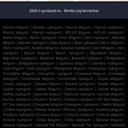
2026 © gumipark.hu - Minden jog fenntartva!
Achilles téligumi
|
Achilles nyárigumi
|
Aeolus téligumi
|
Aeolus nyárigumi
|
Altenzo téligumi
|
Altenzo nyárigumi
|
APLUS téligumi
|
APLUS nyárigumi
|
Apollo téligumi
|
Apollo nyárigumi
|
Arivo téligumi
|
Arivo nyárigumi
|
Atlander
téligumi
|
Atlander nyárigumi
|
Atlas téligumi
|
Atlas nyárigumi
|
Atturo téligumi
|
Atturo nyárigumi
|
Austone téligumi
|
Austone nyárigumi
|
Avon téligumi
|
Avon
nyárigumi
|
Barum téligumi
|
Barum nyárigumi
|
Bfgoodrich téligumi
|
Bfgoodrich nyárigumi
|
Blacklion téligumi
|
Blacklion nyárigumi
|
Bridgestone
téligumi
|
Bridgestone nyárigumi
|
Cachland téligumi
|
Cachland nyárigumi
|
Ceat téligumi
|
Ceat nyárigumi
|
Chengshan téligumi
|
Chengshan nyárigumi
|
ChengShin téligumi
|
ChengShin nyárigumi
|
Compasal téligumi
|
Compasal
nyárigumi
|
Continental téligumi
|
Continental nyárigumi
|
Cooper téligumi
|
Cooper nyárigumi
|
Davanti téligumi
|
Davanti nyárigumi
|
Dayton téligumi
|
Dayton nyárigumi
|
Debica téligumi
|
Debica nyárigumi
|
Delinte téligumi
|
Delinte nyárigumi
|
Diplomat téligumi
|
Diplomat nyárigumi
|
Dunlop téligumi
|
Dunlop nyárigumi
|
Duraturn téligumi
|
Duraturn nyárigumi
|
EP Tyre téligumi
|
EP Tyre nyárigumi
|
Evergreen téligumi
|
Evergreen nyárigumi
|
Falken téligumi
|
Falken nyárigumi
|
Firemax téligumi
|
Firemax nyárigumi
|
Firestone téligumi
|
Firestone nyárigumi
|
Fortuna téligumi
|
Fortuna nyárigumi
|
Fortune téligumi
|
Fortune nyárigumi
|
Fulda téligumi
|
Fulda nyárigumi
|
General téligumi
|
General nyárigumi
|
General Tire téligumi
|
General Tire nyárigumi
|
Gislaved