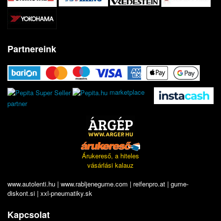
Partnereink
marketplace
partner
Árukereső, a hiteles
vásárlási kalauz
www.autolenti.hu
|
www.rabljenegume.com
|
reifenpro.at
|
gume-
diskont.si
|
xxl-pneumatiky.sk
Kapcsolat