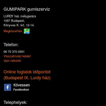
GUMIPARK gumiszerviz
LURDY ház mélygarázs
1097 Budapest,
Könyves K. krt. 12-14.
Megközelítés
Telefon:
06 70 370 0301
Visszahívást kérek!
írjon nekünk!
Online foglalok időpontot
(
Budapest IX. Lurdy ház
)
Telephelyek: