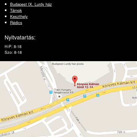
Budapest IX. Lurdy ház
Tárnok
Keszthely
Rédics
Nyitvatartás:
H-P: 8-18
Szo: 8-18