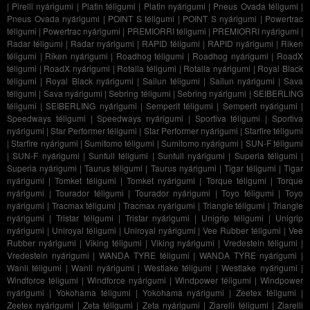
|
Pirelli nyárigumi
|
Platin téligumi
|
Platin nyárigumi
|
Pneus Ovada téligumi
|
Pneus Ovada nyárigumi
|
POINT S téligumi
|
POINT S nyárigumi
|
Powertrac
téligumi
|
Powertrac nyárigumi
|
PREMIORRI téligumi
|
PREMIORRI nyárigumi
|
Radar téligumi
|
Radar nyárigumi
|
RAPID téligumi
|
RAPID nyárigumi
|
Riken
téligumi
|
Riken nyárigumi
|
Roadhog téligumi
|
Roadhog nyárigumi
|
RoadX
téligumi
|
RoadX nyárigumi
|
Rotalla téligumi
|
Rotalla nyárigumi
|
Royal Black
téligumi
|
Royal Black nyárigumi
|
Sailun téligumi
|
Sailun nyárigumi
|
Sava
téligumi
|
Sava nyárigumi
|
Sebring téligumi
|
Sebring nyárigumi
|
SEIBERLING
téligumi
|
SEIBERLING nyárigumi
|
Semperit téligumi
|
Semperit nyárigumi
|
Speedways téligumi
|
Speedways nyárigumi
|
Sportiva téligumi
|
Sportiva
nyárigumi
|
Star Performer téligumi
|
Star Performer nyárigumi
|
Starfire téligumi
|
Starfire nyárigumi
|
Sumitomo téligumi
|
Sumitomo nyárigumi
|
SUN-F téligumi
|
SUN-F nyárigumi
|
Sunfull téligumi
|
Sunfull nyárigumi
|
Superia téligumi
|
Superia nyárigumi
|
Taurus téligumi
|
Taurus nyárigumi
|
Tigar téligumi
|
Tigar
nyárigumi
|
Tomket téligumi
|
Tomket nyárigumi
|
Torque téligumi
|
Torque
nyárigumi
|
Tourador téligumi
|
Tourador nyárigumi
|
Toyo téligumi
|
Toyo
nyárigumi
|
Tracmax téligumi
|
Tracmax nyárigumi
|
Triangle téligumi
|
Triangle
nyárigumi
|
Tristar téligumi
|
Tristar nyárigumi
|
Unigrip téligumi
|
Unigrip
nyárigumi
|
Uniroyal téligumi
|
Uniroyal nyárigumi
|
Vee Rubber téligumi
|
Vee
Rubber nyárigumi
|
Viking téligumi
|
Viking nyárigumi
|
Vredestein téligumi
|
Vredestein nyárigumi
|
WANDA TYRE téligumi
|
WANDA TYRE nyárigumi
|
Wanli téligumi
|
Wanli nyárigumi
|
Westlake téligumi
|
Westlake nyárigumi
|
Windforce téligumi
|
Windforce nyárigumi
|
Windpower téligumi
|
Windpower
nyárigumi
|
Yokohama téligumi
|
Yokohama nyárigumi
|
Zeetex téligumi
|
Zeetex nyárigumi
|
Zeta téligumi
|
Zeta nyárigumi
|
Ziarelli téligumi
|
Ziarelli