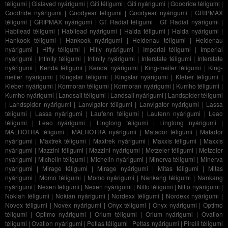
téligumi
|
Gislaved nyárigumi
|
Giti téligumi
|
Giti nyárigumi
|
Goodride téligumi
|
Goodride nyárigumi
|
Goodyear téligumi
|
Goodyear nyárigumi
|
GRIPMAX
téligumi
|
GRIPMAX nyárigumi
|
GT Radial téligumi
|
GT Radial nyárigumi
|
Habilead téligumi
|
Habilead nyárigumi
|
Haida téligumi
|
Haida nyárigumi
|
Hankook téligumi
|
Hankook nyárigumi
|
Heidenau téligumi
|
Heidenau
nyárigumi
|
Hifly téligumi
|
Hifly nyárigumi
|
Imperial téligumi
|
Imperial
nyárigumi
|
Infinity téligumi
|
Infinity nyárigumi
|
Interstate téligumi
|
Interstate
nyárigumi
|
Kenda téligumi
|
Kenda nyárigumi
|
King-meiler téligumi
|
King-
meiler nyárigumi
|
Kingstar téligumi
|
Kingstar nyárigumi
|
Kleber téligumi
|
Kleber nyárigumi
|
Kormoran téligumi
|
Kormoran nyárigumi
|
Kumho téligumi
|
Kumho nyárigumi
|
Landsail téligumi
|
Landsail nyárigumi
|
Landspider téligumi
|
Landspider nyárigumi
|
Lanvigator téligumi
|
Lanvigator nyárigumi
|
Lassa
téligumi
|
Lassa nyárigumi
|
Laufenn téligumi
|
Laufenn nyárigumi
|
Leao
téligumi
|
Leao nyárigumi
|
Linglong téligumi
|
Linglong nyárigumi
|
MALHOTRA téligumi
|
MALHOTRA nyárigumi
|
Matador téligumi
|
Matador
nyárigumi
|
Maxtrek téligumi
|
Maxtrek nyárigumi
|
Maxxis téligumi
|
Maxxis
nyárigumi
|
Mazzini téligumi
|
Mazzini nyárigumi
|
Metzeler téligumi
|
Metzeler
nyárigumi
|
Michelin téligumi
|
Michelin nyárigumi
|
Minerva téligumi
|
Minerva
nyárigumi
|
Mirage téligumi
|
Mirage nyárigumi
|
Mitas téligumi
|
Mitas
nyárigumi
|
Momo téligumi
|
Momo nyárigumi
|
Nankang téligumi
|
Nankang
nyárigumi
|
Nexen téligumi
|
Nexen nyárigumi
|
Nitto téligumi
|
Nitto nyárigumi
|
Nokian téligumi
|
Nokian nyárigumi
|
Nordexx téligumi
|
Nordexx nyárigumi
|
Novex téligumi
|
Novex nyárigumi
|
Onyx téligumi
|
Onyx nyárigumi
|
Optimo
téligumi
|
Optimo nyárigumi
|
Orium téligumi
|
Orium nyárigumi
|
Ovation
téligumi
|
Ovation nyárigumi
|
Petlas téligumi
|
Petlas nyárigumi
|
Pirelli téligumi