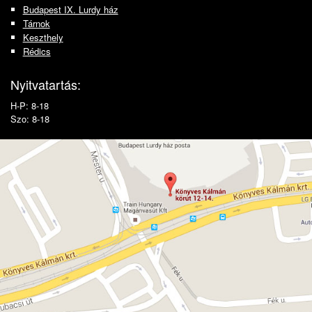
Budapest IX. Lurdy ház
Tárnok
Keszthely
Rédics
Nyitvatartás:
H-P: 8-18
Szo: 8-18