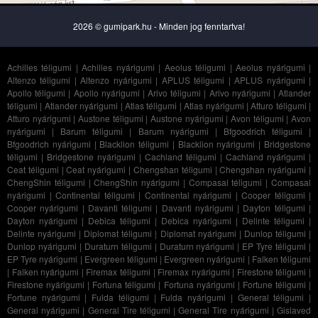
2026 © gumipark.hu - Minden jog fenntartva!
Achilles téligumi
|
Achilles nyárigumi
|
Aeolus téligumi
|
Aeolus nyárigumi
|
Altenzo téligumi
|
Altenzo nyárigumi
|
APLUS téligumi
|
APLUS nyárigumi
|
Apollo téligumi
|
Apollo nyárigumi
|
Arivo téligumi
|
Arivo nyárigumi
|
Atlander
téligumi
|
Atlander nyárigumi
|
Atlas téligumi
|
Atlas nyárigumi
|
Atturo téligumi
|
Atturo nyárigumi
|
Austone téligumi
|
Austone nyárigumi
|
Avon téligumi
|
Avon
nyárigumi
|
Barum téligumi
|
Barum nyárigumi
|
Bfgoodrich téligumi
|
Bfgoodrich nyárigumi
|
Blacklion téligumi
|
Blacklion nyárigumi
|
Bridgestone
téligumi
|
Bridgestone nyárigumi
|
Cachland téligumi
|
Cachland nyárigumi
|
Ceat téligumi
|
Ceat nyárigumi
|
Chengshan téligumi
|
Chengshan nyárigumi
|
ChengShin téligumi
|
ChengShin nyárigumi
|
Compasal téligumi
|
Compasal
nyárigumi
|
Continental téligumi
|
Continental nyárigumi
|
Cooper téligumi
|
Cooper nyárigumi
|
Davanti téligumi
|
Davanti nyárigumi
|
Dayton téligumi
|
Dayton nyárigumi
|
Debica téligumi
|
Debica nyárigumi
|
Delinte téligumi
|
Delinte nyárigumi
|
Diplomat téligumi
|
Diplomat nyárigumi
|
Dunlop téligumi
|
Dunlop nyárigumi
|
Duraturn téligumi
|
Duraturn nyárigumi
|
EP Tyre téligumi
|
EP Tyre nyárigumi
|
Evergreen téligumi
|
Evergreen nyárigumi
|
Falken téligumi
|
Falken nyárigumi
|
Firemax téligumi
|
Firemax nyárigumi
|
Firestone téligumi
|
Firestone nyárigumi
|
Fortuna téligumi
|
Fortuna nyárigumi
|
Fortune téligumi
|
Fortune nyárigumi
|
Fulda téligumi
|
Fulda nyárigumi
|
General téligumi
|
General nyárigumi
|
General Tire téligumi
|
General Tire nyárigumi
|
Gislaved