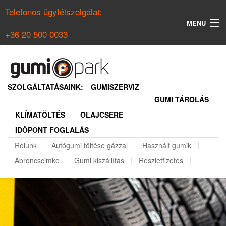
Telefonos ügyfélszolgálat:
MENU
+36 20 500 0033
KERESÉS
NYÁRI GUMI KERESŐ
SZOLGÁLTATÁSAINK:
GUMISZERVIZ
GUMI TÁROLÁS
TÉLI GUMI KERESŐ
KLÍMATÖLTÉS
OLAJCSERE
BELÉPÉS
IDŐPONT FOGLALÁS
REGISZTRÁCIÓ
Rólunk
Autógumi töltése gázzal
Használt gumik
Abroncscimke
Gumi kiszállítás
Részletfizetés