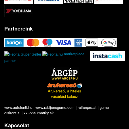
Partnereink
marketplace
partner
Árukereső, a hiteles
vásárlási kalauz
www.autolenti.hu
|
www.rabljenegume.com
|
reifenpro.at
|
gume-
diskont.si
|
xxl-pneumatiky.sk
Kapcsolat