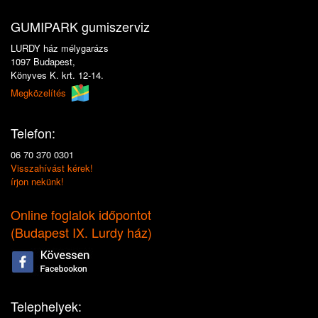
GUMIPARK gumiszerviz
LURDY ház mélygarázs
1097 Budapest,
Könyves K. krt. 12-14.
Megközelítés
Telefon:
06 70 370 0301
Visszahívást kérek!
írjon nekünk!
Online foglalok időpontot
(
Budapest IX. Lurdy ház
)
Telephelyek: