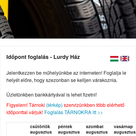
Időpont foglalás - Lurdy Ház
Jelentkezzen be műhelyünkbe az interneten! Foglalja le
helyét előre, hogy szezonban se kelljen várakoznia.
Üzletünkben bankkártyával is lehet fizetni!
Figyelem! Tárnoki
(térkép)
szervizünkben több elérhető
időponttal várjuk!
Foglalás TÁRNOKRA itt >>
csütörtök
péntek
szombat
vasárnap
augusztus
augusztus
augusztus
augusztus