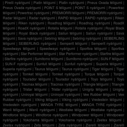
|
Pirelli nyárigumi
|
Platin téligumi
|
Platin nyárigumi
|
Pneus Ovada téligumi
|
Pneus Ovada nyárigumi
|
POINT S téligumi
|
POINT S nyárigumi
|
Powertrac
téligumi
|
Powertrac nyárigumi
|
PREMIORRI téligumi
|
PREMIORRI nyárigumi
|
Radar téligumi
|
Radar nyárigumi
|
RAPID téligumi
|
RAPID nyárigumi
|
Riken
téligumi
|
Riken nyárigumi
|
Roadhog téligumi
|
Roadhog nyárigumi
|
RoadX
téligumi
|
RoadX nyárigumi
|
Rotalla téligumi
|
Rotalla nyárigumi
|
Royal Black
téligumi
|
Royal Black nyárigumi
|
Sailun téligumi
|
Sailun nyárigumi
|
Sava
téligumi
|
Sava nyárigumi
|
Sebring téligumi
|
Sebring nyárigumi
|
SEIBERLING
téligumi
|
SEIBERLING nyárigumi
|
Semperit téligumi
|
Semperit nyárigumi
|
Speedways téligumi
|
Speedways nyárigumi
|
Sportiva téligumi
|
Sportiva
nyárigumi
|
Star Performer téligumi
|
Star Performer nyárigumi
|
Starfire téligumi
|
Starfire nyárigumi
|
Sumitomo téligumi
|
Sumitomo nyárigumi
|
SUN-F téligumi
|
SUN-F nyárigumi
|
Sunfull téligumi
|
Sunfull nyárigumi
|
Superia téligumi
|
Superia nyárigumi
|
Taurus téligumi
|
Taurus nyárigumi
|
Tigar téligumi
|
Tigar
nyárigumi
|
Tomket téligumi
|
Tomket nyárigumi
|
Torque téligumi
|
Torque
nyárigumi
|
Tourador téligumi
|
Tourador nyárigumi
|
Toyo téligumi
|
Toyo
nyárigumi
|
Tracmax téligumi
|
Tracmax nyárigumi
|
Triangle téligumi
|
Triangle
nyárigumi
|
Tristar téligumi
|
Tristar nyárigumi
|
Unigrip téligumi
|
Unigrip
nyárigumi
|
Uniroyal téligumi
|
Uniroyal nyárigumi
|
Vee Rubber téligumi
|
Vee
Rubber nyárigumi
|
Viking téligumi
|
Viking nyárigumi
|
Vredestein téligumi
|
Vredestein nyárigumi
|
WANDA TYRE téligumi
|
WANDA TYRE nyárigumi
|
Wanli téligumi
|
Wanli nyárigumi
|
Westlake téligumi
|
Westlake nyárigumi
|
Windforce téligumi
|
Windforce nyárigumi
|
Windpower téligumi
|
Windpower
nyárigumi
|
Yokohama téligumi
|
Yokohama nyárigumi
|
Zeetex téligumi
|
Zeetex nyárigumi
|
Zeta téligumi
|
Zeta nyárigumi
|
Ziarelli téligumi
|
Ziarelli