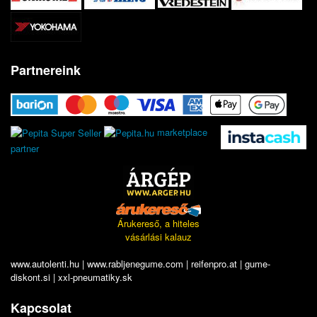
Partnereink
marketplace
partner
Árukereső, a hiteles
vásárlási kalauz
www.autolenti.hu
|
www.rabljenegume.com
|
reifenpro.at
|
gume-
diskont.si
|
xxl-pneumatiky.sk
Kapcsolat