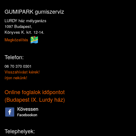
GUMIPARK gumiszerviz
LURDY ház mélygarázs
1097 Budapest,
Könyves K. krt. 12-14.
Megközelítés
Telefon:
06 70 370 0301
Visszahívást kérek!
írjon nekünk!
Online foglalok időpontot
(
Budapest IX. Lurdy ház
)
Telephelyek: