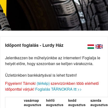
Időpont foglalás - Lurdy Ház
Jelentkezzen be műhelyünkbe az interneten! Foglalja le
helyét előre, hogy szezonban se kelljen várakoznia.
Üzletünkben bankkártyával is lehet fizetni!
Figyelem! Tárnoki
(térkép)
szervizünkben több elérhető
időponttal várjuk!
Foglalás TÁRNOKRA itt >>
vasárnap
hétfő
kedd
szerda
augusztus
augusztus
augusztus
augusztus