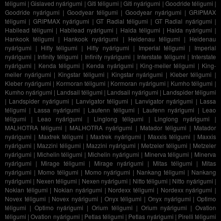
téligumi
|
Gislaved nyárigumi
|
Giti téligumi
|
Giti nyárigumi
|
Goodride téligumi
|
Goodride nyárigumi
|
Goodyear téligumi
|
Goodyear nyárigumi
|
GRIPMAX
téligumi
|
GRIPMAX nyárigumi
|
GT Radial téligumi
|
GT Radial nyárigumi
|
Habilead téligumi
|
Habilead nyárigumi
|
Haida téligumi
|
Haida nyárigumi
|
Hankook téligumi
|
Hankook nyárigumi
|
Heidenau téligumi
|
Heidenau
nyárigumi
|
Hifly téligumi
|
Hifly nyárigumi
|
Imperial téligumi
|
Imperial
nyárigumi
|
Infinity téligumi
|
Infinity nyárigumi
|
Interstate téligumi
|
Interstate
nyárigumi
|
Kenda téligumi
|
Kenda nyárigumi
|
King-meiler téligumi
|
King-
meiler nyárigumi
|
Kingstar téligumi
|
Kingstar nyárigumi
|
Kleber téligumi
|
Kleber nyárigumi
|
Kormoran téligumi
|
Kormoran nyárigumi
|
Kumho téligumi
|
Kumho nyárigumi
|
Landsail téligumi
|
Landsail nyárigumi
|
Landspider téligumi
|
Landspider nyárigumi
|
Lanvigator téligumi
|
Lanvigator nyárigumi
|
Lassa
téligumi
|
Lassa nyárigumi
|
Laufenn téligumi
|
Laufenn nyárigumi
|
Leao
téligumi
|
Leao nyárigumi
|
Linglong téligumi
|
Linglong nyárigumi
|
MALHOTRA téligumi
|
MALHOTRA nyárigumi
|
Matador téligumi
|
Matador
nyárigumi
|
Maxtrek téligumi
|
Maxtrek nyárigumi
|
Maxxis téligumi
|
Maxxis
nyárigumi
|
Mazzini téligumi
|
Mazzini nyárigumi
|
Metzeler téligumi
|
Metzeler
nyárigumi
|
Michelin téligumi
|
Michelin nyárigumi
|
Minerva téligumi
|
Minerva
nyárigumi
|
Mirage téligumi
|
Mirage nyárigumi
|
Mitas téligumi
|
Mitas
nyárigumi
|
Momo téligumi
|
Momo nyárigumi
|
Nankang téligumi
|
Nankang
nyárigumi
|
Nexen téligumi
|
Nexen nyárigumi
|
Nitto téligumi
|
Nitto nyárigumi
|
Nokian téligumi
|
Nokian nyárigumi
|
Nordexx téligumi
|
Nordexx nyárigumi
|
Novex téligumi
|
Novex nyárigumi
|
Onyx téligumi
|
Onyx nyárigumi
|
Optimo
téligumi
|
Optimo nyárigumi
|
Orium téligumi
|
Orium nyárigumi
|
Ovation
téligumi
|
Ovation nyárigumi
|
Petlas téligumi
|
Petlas nyárigumi
|
Pirelli téligumi