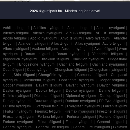
2026 © gumipark.hu - Minden jog fenntartva!
Achilles téligumi
|
Achilles nyárigumi
|
Aeolus téligumi
|
Aeolus nyárigumi
|
Altenzo téligumi
|
Altenzo nyárigumi
|
APLUS téligumi
|
APLUS nyárigumi
|
Apollo téligumi
|
Apollo nyárigumi
|
Arivo téligumi
|
Arivo nyárigumi
|
Atlander
téligumi
|
Atlander nyárigumi
|
Atlas téligumi
|
Atlas nyárigumi
|
Atturo téligumi
|
Atturo nyárigumi
|
Austone téligumi
|
Austone nyárigumi
|
Avon téligumi
|
Avon
nyárigumi
|
Barum téligumi
|
Barum nyárigumi
|
Bfgoodrich téligumi
|
Bfgoodrich nyárigumi
|
Blacklion téligumi
|
Blacklion nyárigumi
|
Bridgestone
téligumi
|
Bridgestone nyárigumi
|
Cachland téligumi
|
Cachland nyárigumi
|
Ceat téligumi
|
Ceat nyárigumi
|
Chengshan téligumi
|
Chengshan nyárigumi
|
ChengShin téligumi
|
ChengShin nyárigumi
|
Compasal téligumi
|
Compasal
nyárigumi
|
Continental téligumi
|
Continental nyárigumi
|
Cooper téligumi
|
Cooper nyárigumi
|
Davanti téligumi
|
Davanti nyárigumi
|
Dayton téligumi
|
Dayton nyárigumi
|
Debica téligumi
|
Debica nyárigumi
|
Delinte téligumi
|
Delinte nyárigumi
|
Diplomat téligumi
|
Diplomat nyárigumi
|
Dunlop téligumi
|
Dunlop nyárigumi
|
Duraturn téligumi
|
Duraturn nyárigumi
|
EP Tyre téligumi
|
EP Tyre nyárigumi
|
Evergreen téligumi
|
Evergreen nyárigumi
|
Falken téligumi
|
Falken nyárigumi
|
Firemax téligumi
|
Firemax nyárigumi
|
Firestone téligumi
|
Firestone nyárigumi
|
Fortuna téligumi
|
Fortuna nyárigumi
|
Fortune téligumi
|
Fortune nyárigumi
|
Fulda téligumi
|
Fulda nyárigumi
|
General téligumi
|
General nyárigumi
|
General Tire téligumi
|
General Tire nyárigumi
|
Gislaved