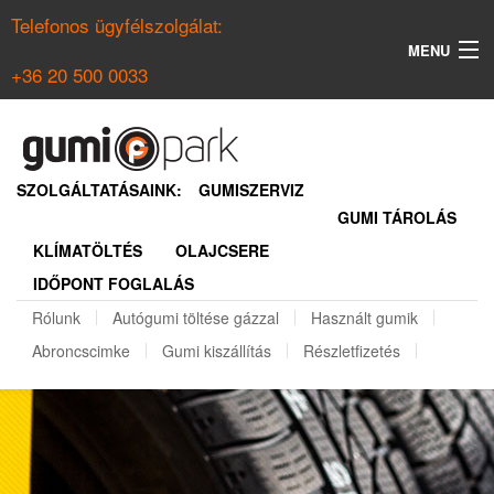
Telefonos ügyfélszolgálat:
MENU
+36 20 500 0033
KERESÉS
NYÁRI GUMI KERESŐ
SZOLGÁLTATÁSAINK:
GUMISZERVIZ
GUMI TÁROLÁS
TÉLI GUMI KERESŐ
KLÍMATÖLTÉS
OLAJCSERE
BELÉPÉS
IDŐPONT FOGLALÁS
REGISZTRÁCIÓ
Rólunk
Autógumi töltése gázzal
Használt gumik
Abroncscimke
Gumi kiszállítás
Részletfizetés