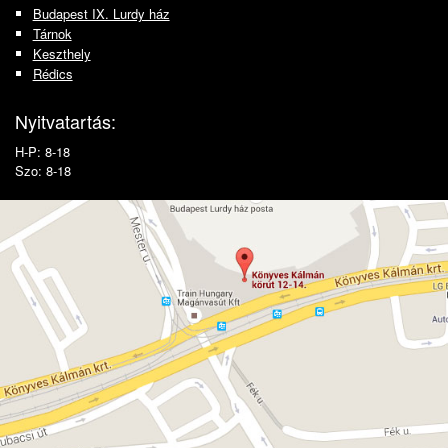
Budapest IX. Lurdy ház
Tárnok
Keszthely
Rédics
Nyitvatartás:
H-P: 8-18
Szo: 8-18