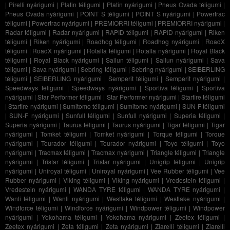
|
Pirelli nyárigumi
|
Platin téligumi
|
Platin nyárigumi
|
Pneus Ovada téligumi
|
Pneus Ovada nyárigumi
|
POINT S téligumi
|
POINT S nyárigumi
|
Powertrac
téligumi
|
Powertrac nyárigumi
|
PREMIORRI téligumi
|
PREMIORRI nyárigumi
|
Radar téligumi
|
Radar nyárigumi
|
RAPID téligumi
|
RAPID nyárigumi
|
Riken
téligumi
|
Riken nyárigumi
|
Roadhog téligumi
|
Roadhog nyárigumi
|
RoadX
téligumi
|
RoadX nyárigumi
|
Rotalla téligumi
|
Rotalla nyárigumi
|
Royal Black
téligumi
|
Royal Black nyárigumi
|
Sailun téligumi
|
Sailun nyárigumi
|
Sava
téligumi
|
Sava nyárigumi
|
Sebring téligumi
|
Sebring nyárigumi
|
SEIBERLING
téligumi
|
SEIBERLING nyárigumi
|
Semperit téligumi
|
Semperit nyárigumi
|
Speedways téligumi
|
Speedways nyárigumi
|
Sportiva téligumi
|
Sportiva
nyárigumi
|
Star Performer téligumi
|
Star Performer nyárigumi
|
Starfire téligumi
|
Starfire nyárigumi
|
Sumitomo téligumi
|
Sumitomo nyárigumi
|
SUN-F téligumi
|
SUN-F nyárigumi
|
Sunfull téligumi
|
Sunfull nyárigumi
|
Superia téligumi
|
Superia nyárigumi
|
Taurus téligumi
|
Taurus nyárigumi
|
Tigar téligumi
|
Tigar
nyárigumi
|
Tomket téligumi
|
Tomket nyárigumi
|
Torque téligumi
|
Torque
nyárigumi
|
Tourador téligumi
|
Tourador nyárigumi
|
Toyo téligumi
|
Toyo
nyárigumi
|
Tracmax téligumi
|
Tracmax nyárigumi
|
Triangle téligumi
|
Triangle
nyárigumi
|
Tristar téligumi
|
Tristar nyárigumi
|
Unigrip téligumi
|
Unigrip
nyárigumi
|
Uniroyal téligumi
|
Uniroyal nyárigumi
|
Vee Rubber téligumi
|
Vee
Rubber nyárigumi
|
Viking téligumi
|
Viking nyárigumi
|
Vredestein téligumi
|
Vredestein nyárigumi
|
WANDA TYRE téligumi
|
WANDA TYRE nyárigumi
|
Wanli téligumi
|
Wanli nyárigumi
|
Westlake téligumi
|
Westlake nyárigumi
|
Windforce téligumi
|
Windforce nyárigumi
|
Windpower téligumi
|
Windpower
nyárigumi
|
Yokohama téligumi
|
Yokohama nyárigumi
|
Zeetex téligumi
|
Zeetex nyárigumi
|
Zeta téligumi
|
Zeta nyárigumi
|
Ziarelli téligumi
|
Ziarelli