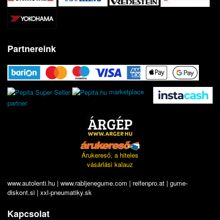
Partnereink
marketplace
partner
Árukereső, a hiteles
vásárlási kalauz
www.autolenti.hu
|
www.rabljenegume.com
|
reifenpro.at
|
gume-
diskont.si
|
xxl-pneumatiky.sk
Kapcsolat