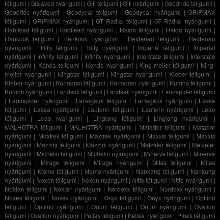
téligumi
|
Gislaved nyárigumi
|
Giti téligumi
|
Giti nyárigumi
|
Goodride téligumi
|
Goodride nyárigumi
|
Goodyear téligumi
|
Goodyear nyárigumi
|
GRIPMAX
téligumi
|
GRIPMAX nyárigumi
|
GT Radial téligumi
|
GT Radial nyárigumi
|
Habilead téligumi
|
Habilead nyárigumi
|
Haida téligumi
|
Haida nyárigumi
|
Hankook téligumi
|
Hankook nyárigumi
|
Heidenau téligumi
|
Heidenau
nyárigumi
|
Hifly téligumi
|
Hifly nyárigumi
|
Imperial téligumi
|
Imperial
nyárigumi
|
Infinity téligumi
|
Infinity nyárigumi
|
Interstate téligumi
|
Interstate
nyárigumi
|
Kenda téligumi
|
Kenda nyárigumi
|
King-meiler téligumi
|
King-
meiler nyárigumi
|
Kingstar téligumi
|
Kingstar nyárigumi
|
Kleber téligumi
|
Kleber nyárigumi
|
Kormoran téligumi
|
Kormoran nyárigumi
|
Kumho téligumi
|
Kumho nyárigumi
|
Landsail téligumi
|
Landsail nyárigumi
|
Landspider téligumi
|
Landspider nyárigumi
|
Lanvigator téligumi
|
Lanvigator nyárigumi
|
Lassa
téligumi
|
Lassa nyárigumi
|
Laufenn téligumi
|
Laufenn nyárigumi
|
Leao
téligumi
|
Leao nyárigumi
|
Linglong téligumi
|
Linglong nyárigumi
|
MALHOTRA téligumi
|
MALHOTRA nyárigumi
|
Matador téligumi
|
Matador
nyárigumi
|
Maxtrek téligumi
|
Maxtrek nyárigumi
|
Maxxis téligumi
|
Maxxis
nyárigumi
|
Mazzini téligumi
|
Mazzini nyárigumi
|
Metzeler téligumi
|
Metzeler
nyárigumi
|
Michelin téligumi
|
Michelin nyárigumi
|
Minerva téligumi
|
Minerva
nyárigumi
|
Mirage téligumi
|
Mirage nyárigumi
|
Mitas téligumi
|
Mitas
nyárigumi
|
Momo téligumi
|
Momo nyárigumi
|
Nankang téligumi
|
Nankang
nyárigumi
|
Nexen téligumi
|
Nexen nyárigumi
|
Nitto téligumi
|
Nitto nyárigumi
|
Nokian téligumi
|
Nokian nyárigumi
|
Nordexx téligumi
|
Nordexx nyárigumi
|
Novex téligumi
|
Novex nyárigumi
|
Onyx téligumi
|
Onyx nyárigumi
|
Optimo
téligumi
|
Optimo nyárigumi
|
Orium téligumi
|
Orium nyárigumi
|
Ovation
téligumi
|
Ovation nyárigumi
|
Petlas téligumi
|
Petlas nyárigumi
|
Pirelli téligumi