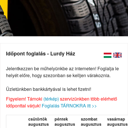
Időpont foglalás - Lurdy Ház
Jelentkezzen be műhelyünkbe az interneten! Foglalja le
helyét előre, hogy szezonban se kelljen várakoznia.
Üzletünkben bankkártyával is lehet fizetni!
Figyelem! Tárnoki
(térkép)
szervizünkben több elérhető
időponttal várjuk!
Foglalás TÁRNOKRA itt >>
csütörtök
péntek
szombat
vasárnap
augusztus
augusztus
augusztus
augusztus