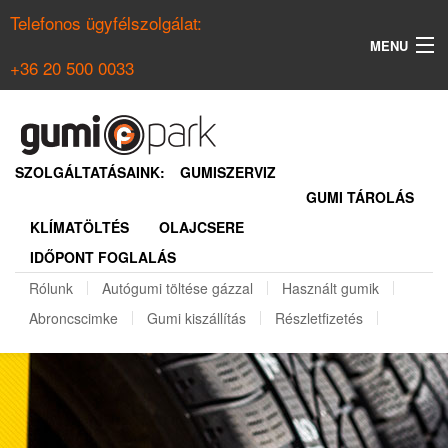
Telefonos ügyfélszolgálat:
MENU
+36 20 500 0033
KERESÉS
NYÁRI GUMI KERESŐ
SZOLGÁLTATÁSAINK:
GUMISZERVIZ
GUMI TÁROLÁS
TÉLI GUMI KERESŐ
KLÍMATÖLTÉS
OLAJCSERE
BELÉPÉS
IDŐPONT FOGLALÁS
REGISZTRÁCIÓ
Rólunk
Autógumi töltése gázzal
Használt gumik
Abroncscimke
Gumi kiszállítás
Részletfizetés