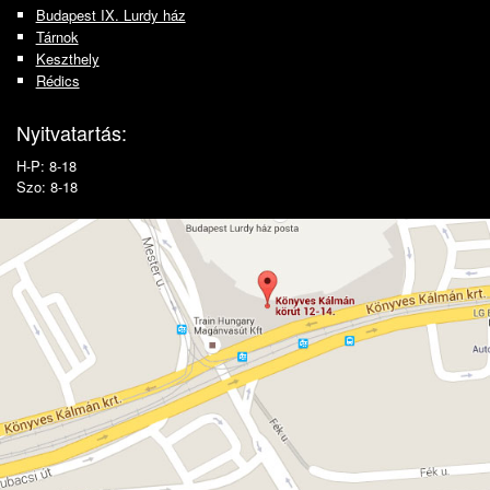
Budapest IX. Lurdy ház
Tárnok
Keszthely
Rédics
Nyitvatartás:
H-P: 8-18
Szo: 8-18