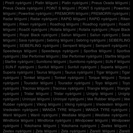
|
Pirelli nyárigumi
|
Platin téligumi
|
Platin nyárigumi
|
Pneus Ovada téligumi
|
Pneus Ovada nyárigumi
|
POINT S téligumi
|
POINT S nyárigumi
|
Powertrac
téligumi
|
Powertrac nyárigumi
|
PREMIORRI téligumi
|
PREMIORRI nyárigumi
|
Radar téligumi
|
Radar nyárigumi
|
RAPID téligumi
|
RAPID nyárigumi
|
Riken
téligumi
|
Riken nyárigumi
|
Roadhog téligumi
|
Roadhog nyárigumi
|
RoadX
téligumi
|
RoadX nyárigumi
|
Rotalla téligumi
|
Rotalla nyárigumi
|
Royal Black
téligumi
|
Royal Black nyárigumi
|
Sailun téligumi
|
Sailun nyárigumi
|
Sava
téligumi
|
Sava nyárigumi
|
Sebring téligumi
|
Sebring nyárigumi
|
SEIBERLING
téligumi
|
SEIBERLING nyárigumi
|
Semperit téligumi
|
Semperit nyárigumi
|
Speedways téligumi
|
Speedways nyárigumi
|
Sportiva téligumi
|
Sportiva
nyárigumi
|
Star Performer téligumi
|
Star Performer nyárigumi
|
Starfire téligumi
|
Starfire nyárigumi
|
Sumitomo téligumi
|
Sumitomo nyárigumi
|
SUN-F téligumi
|
SUN-F nyárigumi
|
Sunfull téligumi
|
Sunfull nyárigumi
|
Superia téligumi
|
Superia nyárigumi
|
Taurus téligumi
|
Taurus nyárigumi
|
Tigar téligumi
|
Tigar
nyárigumi
|
Tomket téligumi
|
Tomket nyárigumi
|
Torque téligumi
|
Torque
nyárigumi
|
Tourador téligumi
|
Tourador nyárigumi
|
Toyo téligumi
|
Toyo
nyárigumi
|
Tracmax téligumi
|
Tracmax nyárigumi
|
Triangle téligumi
|
Triangle
nyárigumi
|
Tristar téligumi
|
Tristar nyárigumi
|
Unigrip téligumi
|
Unigrip
nyárigumi
|
Uniroyal téligumi
|
Uniroyal nyárigumi
|
Vee Rubber téligumi
|
Vee
Rubber nyárigumi
|
Viking téligumi
|
Viking nyárigumi
|
Vredestein téligumi
|
Vredestein nyárigumi
|
WANDA TYRE téligumi
|
WANDA TYRE nyárigumi
|
Wanli téligumi
|
Wanli nyárigumi
|
Westlake téligumi
|
Westlake nyárigumi
|
Windforce téligumi
|
Windforce nyárigumi
|
Windpower téligumi
|
Windpower
nyárigumi
|
Yokohama téligumi
|
Yokohama nyárigumi
|
Zeetex téligumi
|
Zeetex nyárigumi
|
Zeta téligumi
|
Zeta nyárigumi
|
Ziarelli téligumi
|
Ziarelli