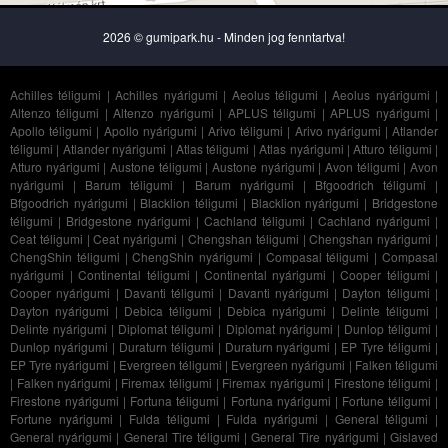
2026 © gumipark.hu - Minden jog fenntartva!
Achilles téligumi
|
Achilles nyárigumi
|
Aeolus téligumi
|
Aeolus nyárigumi
|
Altenzo téligumi
|
Altenzo nyárigumi
|
APLUS téligumi
|
APLUS nyárigumi
|
Apollo téligumi
|
Apollo nyárigumi
|
Arivo téligumi
|
Arivo nyárigumi
|
Atlander
téligumi
|
Atlander nyárigumi
|
Atlas téligumi
|
Atlas nyárigumi
|
Atturo téligumi
|
Atturo nyárigumi
|
Austone téligumi
|
Austone nyárigumi
|
Avon téligumi
|
Avon
nyárigumi
|
Barum téligumi
|
Barum nyárigumi
|
Bfgoodrich téligumi
|
Bfgoodrich nyárigumi
|
Blacklion téligumi
|
Blacklion nyárigumi
|
Bridgestone
téligumi
|
Bridgestone nyárigumi
|
Cachland téligumi
|
Cachland nyárigumi
|
Ceat téligumi
|
Ceat nyárigumi
|
Chengshan téligumi
|
Chengshan nyárigumi
|
ChengShin téligumi
|
ChengShin nyárigumi
|
Compasal téligumi
|
Compasal
nyárigumi
|
Continental téligumi
|
Continental nyárigumi
|
Cooper téligumi
|
Cooper nyárigumi
|
Davanti téligumi
|
Davanti nyárigumi
|
Dayton téligumi
|
Dayton nyárigumi
|
Debica téligumi
|
Debica nyárigumi
|
Delinte téligumi
|
Delinte nyárigumi
|
Diplomat téligumi
|
Diplomat nyárigumi
|
Dunlop téligumi
|
Dunlop nyárigumi
|
Duraturn téligumi
|
Duraturn nyárigumi
|
EP Tyre téligumi
|
EP Tyre nyárigumi
|
Evergreen téligumi
|
Evergreen nyárigumi
|
Falken téligumi
|
Falken nyárigumi
|
Firemax téligumi
|
Firemax nyárigumi
|
Firestone téligumi
|
Firestone nyárigumi
|
Fortuna téligumi
|
Fortuna nyárigumi
|
Fortune téligumi
|
Fortune nyárigumi
|
Fulda téligumi
|
Fulda nyárigumi
|
General téligumi
|
General nyárigumi
|
General Tire téligumi
|
General Tire nyárigumi
|
Gislaved