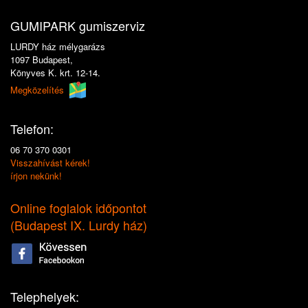
GUMIPARK gumiszerviz
LURDY ház mélygarázs
1097 Budapest,
Könyves K. krt. 12-14.
Megközelítés
Telefon:
06 70 370 0301
Visszahívást kérek!
írjon nekünk!
Online foglalok időpontot
(
Budapest IX. Lurdy ház
)
Telephelyek: