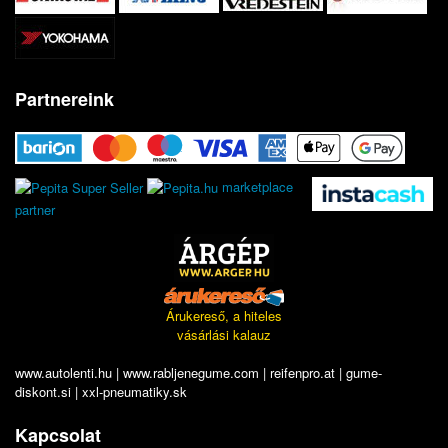
Partnereink
marketplace
partner
Árukereső, a hiteles
vásárlási kalauz
www.autolenti.hu
|
www.rabljenegume.com
|
reifenpro.at
|
gume-
diskont.si
|
xxl-pneumatiky.sk
Kapcsolat