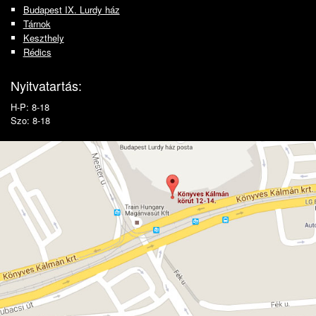
Budapest IX. Lurdy ház
Tárnok
Keszthely
Rédics
Nyitvatartás:
H-P: 8-18
Szo: 8-18