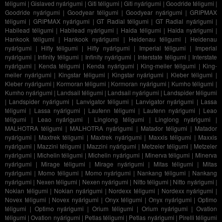
téligumi
|
Gislaved nyárigumi
|
Giti téligumi
|
Giti nyárigumi
|
Goodride téligumi
|
Goodride nyárigumi
|
Goodyear téligumi
|
Goodyear nyárigumi
|
GRIPMAX
téligumi
|
GRIPMAX nyárigumi
|
GT Radial téligumi
|
GT Radial nyárigumi
|
Habilead téligumi
|
Habilead nyárigumi
|
Haida téligumi
|
Haida nyárigumi
|
Hankook téligumi
|
Hankook nyárigumi
|
Heidenau téligumi
|
Heidenau
nyárigumi
|
Hifly téligumi
|
Hifly nyárigumi
|
Imperial téligumi
|
Imperial
nyárigumi
|
Infinity téligumi
|
Infinity nyárigumi
|
Interstate téligumi
|
Interstate
nyárigumi
|
Kenda téligumi
|
Kenda nyárigumi
|
King-meiler téligumi
|
King-
meiler nyárigumi
|
Kingstar téligumi
|
Kingstar nyárigumi
|
Kleber téligumi
|
Kleber nyárigumi
|
Kormoran téligumi
|
Kormoran nyárigumi
|
Kumho téligumi
|
Kumho nyárigumi
|
Landsail téligumi
|
Landsail nyárigumi
|
Landspider téligumi
|
Landspider nyárigumi
|
Lanvigator téligumi
|
Lanvigator nyárigumi
|
Lassa
téligumi
|
Lassa nyárigumi
|
Laufenn téligumi
|
Laufenn nyárigumi
|
Leao
téligumi
|
Leao nyárigumi
|
Linglong téligumi
|
Linglong nyárigumi
|
MALHOTRA téligumi
|
MALHOTRA nyárigumi
|
Matador téligumi
|
Matador
nyárigumi
|
Maxtrek téligumi
|
Maxtrek nyárigumi
|
Maxxis téligumi
|
Maxxis
nyárigumi
|
Mazzini téligumi
|
Mazzini nyárigumi
|
Metzeler téligumi
|
Metzeler
nyárigumi
|
Michelin téligumi
|
Michelin nyárigumi
|
Minerva téligumi
|
Minerva
nyárigumi
|
Mirage téligumi
|
Mirage nyárigumi
|
Mitas téligumi
|
Mitas
nyárigumi
|
Momo téligumi
|
Momo nyárigumi
|
Nankang téligumi
|
Nankang
nyárigumi
|
Nexen téligumi
|
Nexen nyárigumi
|
Nitto téligumi
|
Nitto nyárigumi
|
Nokian téligumi
|
Nokian nyárigumi
|
Nordexx téligumi
|
Nordexx nyárigumi
|
Novex téligumi
|
Novex nyárigumi
|
Onyx téligumi
|
Onyx nyárigumi
|
Optimo
téligumi
|
Optimo nyárigumi
|
Orium téligumi
|
Orium nyárigumi
|
Ovation
téligumi
|
Ovation nyárigumi
|
Petlas téligumi
|
Petlas nyárigumi
|
Pirelli téligumi