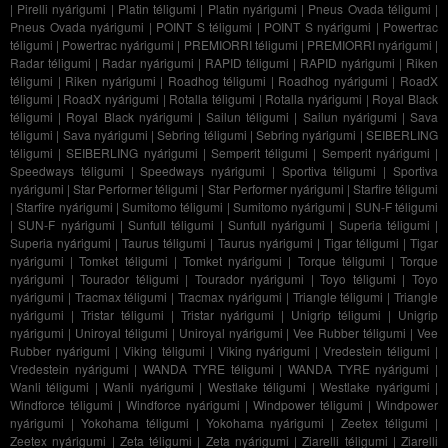
|
Pirelli nyárigumi
|
Platin téligumi
|
Platin nyárigumi
|
Pneus Ovada téligumi
|
Pneus Ovada nyárigumi
|
POINT S téligumi
|
POINT S nyárigumi
|
Powertrac
téligumi
|
Powertrac nyárigumi
|
PREMIORRI téligumi
|
PREMIORRI nyárigumi
|
Radar téligumi
|
Radar nyárigumi
|
RAPID téligumi
|
RAPID nyárigumi
|
Riken
téligumi
|
Riken nyárigumi
|
Roadhog téligumi
|
Roadhog nyárigumi
|
RoadX
téligumi
|
RoadX nyárigumi
|
Rotalla téligumi
|
Rotalla nyárigumi
|
Royal Black
téligumi
|
Royal Black nyárigumi
|
Sailun téligumi
|
Sailun nyárigumi
|
Sava
téligumi
|
Sava nyárigumi
|
Sebring téligumi
|
Sebring nyárigumi
|
SEIBERLING
téligumi
|
SEIBERLING nyárigumi
|
Semperit téligumi
|
Semperit nyárigumi
|
Speedways téligumi
|
Speedways nyárigumi
|
Sportiva téligumi
|
Sportiva
nyárigumi
|
Star Performer téligumi
|
Star Performer nyárigumi
|
Starfire téligumi
|
Starfire nyárigumi
|
Sumitomo téligumi
|
Sumitomo nyárigumi
|
SUN-F téligumi
|
SUN-F nyárigumi
|
Sunfull téligumi
|
Sunfull nyárigumi
|
Superia téligumi
|
Superia nyárigumi
|
Taurus téligumi
|
Taurus nyárigumi
|
Tigar téligumi
|
Tigar
nyárigumi
|
Tomket téligumi
|
Tomket nyárigumi
|
Torque téligumi
|
Torque
nyárigumi
|
Tourador téligumi
|
Tourador nyárigumi
|
Toyo téligumi
|
Toyo
nyárigumi
|
Tracmax téligumi
|
Tracmax nyárigumi
|
Triangle téligumi
|
Triangle
nyárigumi
|
Tristar téligumi
|
Tristar nyárigumi
|
Unigrip téligumi
|
Unigrip
nyárigumi
|
Uniroyal téligumi
|
Uniroyal nyárigumi
|
Vee Rubber téligumi
|
Vee
Rubber nyárigumi
|
Viking téligumi
|
Viking nyárigumi
|
Vredestein téligumi
|
Vredestein nyárigumi
|
WANDA TYRE téligumi
|
WANDA TYRE nyárigumi
|
Wanli téligumi
|
Wanli nyárigumi
|
Westlake téligumi
|
Westlake nyárigumi
|
Windforce téligumi
|
Windforce nyárigumi
|
Windpower téligumi
|
Windpower
nyárigumi
|
Yokohama téligumi
|
Yokohama nyárigumi
|
Zeetex téligumi
|
Zeetex nyárigumi
|
Zeta téligumi
|
Zeta nyárigumi
|
Ziarelli téligumi
|
Ziarelli