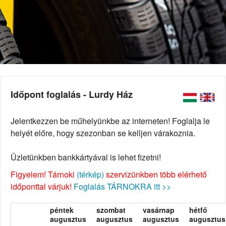
Időpont foglalás - Lurdy Ház
Jelentkezzen be műhelyünkbe az interneten! Foglalja le
helyét előre, hogy szezonban se kelljen várakoznia.
Üzletünkben bankkártyával is lehet fizetni!
Figyelem! Tárnoki
(térkép)
szervizünkben több elérhető
időponttal várjuk!
Foglalás TÁRNOKRA itt >>
péntek
szombat
vasárnap
hétfő
augusztus
augusztus
augusztus
augusztus