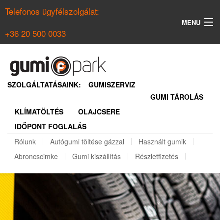
Telefonos ügyfélszolgálat:
MENU
+36 20 500 0033
KERESÉS
NYÁRI GUMI KERESŐ
SZOLGÁLTATÁSAINK:
GUMISZERVIZ
GUMI TÁROLÁS
TÉLI GUMI KERESŐ
KLÍMATÖLTÉS
OLAJCSERE
BELÉPÉS
IDŐPONT FOGLALÁS
REGISZTRÁCIÓ
Rólunk
Autógumi töltése gázzal
Használt gumik
Abroncscimke
Gumi kiszállítás
Részletfizetés