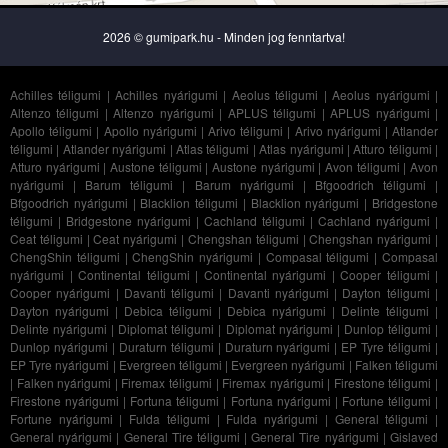
2026 © gumipark.hu - Minden jog fenntartva!
Achilles téligumi
|
Achilles nyárigumi
|
Aeolus téligumi
|
Aeolus nyárigumi
|
Altenzo téligumi
|
Altenzo nyárigumi
|
APLUS téligumi
|
APLUS nyárigumi
|
Apollo téligumi
|
Apollo nyárigumi
|
Arivo téligumi
|
Arivo nyárigumi
|
Atlander
téligumi
|
Atlander nyárigumi
|
Atlas téligumi
|
Atlas nyárigumi
|
Atturo téligumi
|
Atturo nyárigumi
|
Austone téligumi
|
Austone nyárigumi
|
Avon téligumi
|
Avon
nyárigumi
|
Barum téligumi
|
Barum nyárigumi
|
Bfgoodrich téligumi
|
Bfgoodrich nyárigumi
|
Blacklion téligumi
|
Blacklion nyárigumi
|
Bridgestone
téligumi
|
Bridgestone nyárigumi
|
Cachland téligumi
|
Cachland nyárigumi
|
Ceat téligumi
|
Ceat nyárigumi
|
Chengshan téligumi
|
Chengshan nyárigumi
|
ChengShin téligumi
|
ChengShin nyárigumi
|
Compasal téligumi
|
Compasal
nyárigumi
|
Continental téligumi
|
Continental nyárigumi
|
Cooper téligumi
|
Cooper nyárigumi
|
Davanti téligumi
|
Davanti nyárigumi
|
Dayton téligumi
|
Dayton nyárigumi
|
Debica téligumi
|
Debica nyárigumi
|
Delinte téligumi
|
Delinte nyárigumi
|
Diplomat téligumi
|
Diplomat nyárigumi
|
Dunlop téligumi
|
Dunlop nyárigumi
|
Duraturn téligumi
|
Duraturn nyárigumi
|
EP Tyre téligumi
|
EP Tyre nyárigumi
|
Evergreen téligumi
|
Evergreen nyárigumi
|
Falken téligumi
|
Falken nyárigumi
|
Firemax téligumi
|
Firemax nyárigumi
|
Firestone téligumi
|
Firestone nyárigumi
|
Fortuna téligumi
|
Fortuna nyárigumi
|
Fortune téligumi
|
Fortune nyárigumi
|
Fulda téligumi
|
Fulda nyárigumi
|
General téligumi
|
General nyárigumi
|
General Tire téligumi
|
General Tire nyárigumi
|
Gislaved