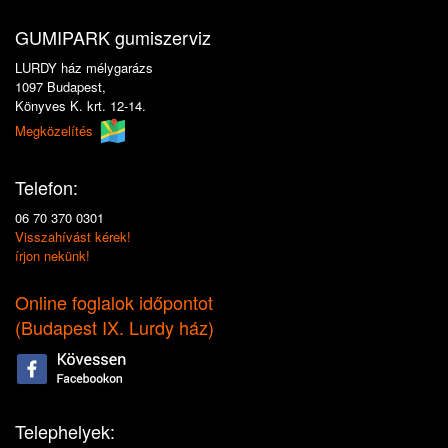
GUMIPARK gumiszerviz
LURDY ház mélygarázs
1097 Budapest,
Könyves K. krt. 12-14.
Megközelítés
Telefon:
06 70 370 0301
Visszahívást kérek!
írjon nekünk!
Online foglalok időpontot
(
Budapest IX. Lurdy ház
)
Telephelyek: