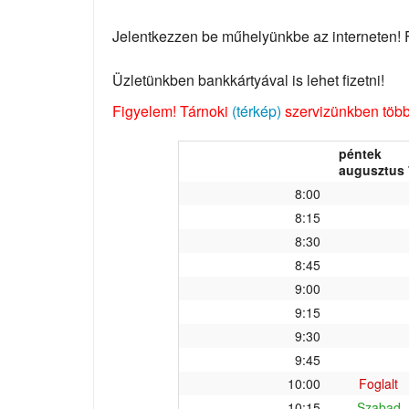
Jelentkezzen be műhelyünkbe az interneten! Fo
Üzletünkben bankkártyával is lehet fizetni!
Figyelem! Tárnoki
(térkép)
szervizünkben több 
péntek
augusztus 
8:00
8:15
8:30
8:45
9:00
9:15
9:30
9:45
10:00
Foglalt
10:15
Szabad