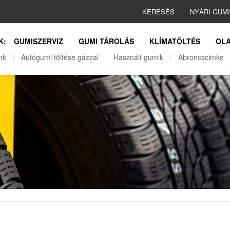
KERESÉS
NYÁRI GUM
K:
GUMISZERVIZ
GUMI TÁROLÁS
KLÍMATÖLTÉS
OLA
nk
Autógumi töltése gázzal
Használt gumik
Abroncscimke