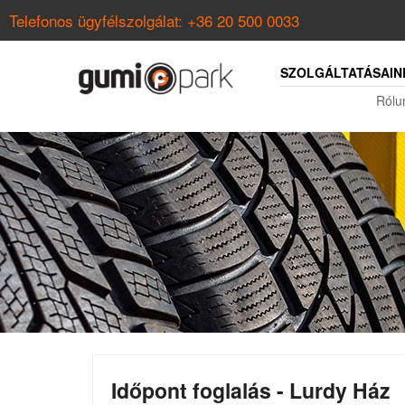
Telefonos ügyfélszolgálat:
+36 20 500 0033
SZOLGÁLTATÁSAIN
Rólu
Időpont foglalás - Lurdy Ház