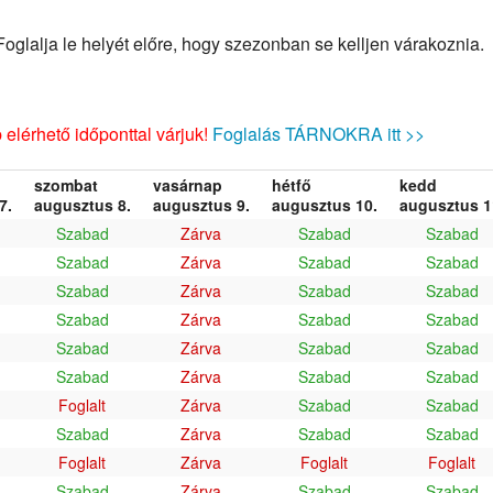
glalja le helyét előre, hogy szezonban se kelljen várakoznia.
elérhető időponttal várjuk!
Foglalás TÁRNOKRA itt >>
szombat
vasárnap
hétfő
kedd
7.
augusztus 8.
augusztus 9.
augusztus 10.
augusztus 1
Szabad
Zárva
Szabad
Szabad
Szabad
Zárva
Szabad
Szabad
Szabad
Zárva
Szabad
Szabad
Szabad
Zárva
Szabad
Szabad
Szabad
Zárva
Szabad
Szabad
Szabad
Zárva
Szabad
Szabad
Foglalt
Zárva
Szabad
Szabad
Szabad
Zárva
Szabad
Szabad
Foglalt
Zárva
Foglalt
Foglalt
Szabad
Zárva
Szabad
Szabad