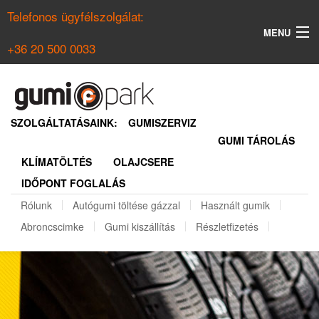
Telefonos ügyfélszolgálat:
MENU
+36 20 500 0033
KERESÉS
NYÁRI GUMI KERESŐ
SZOLGÁLTATÁSAINK:
GUMISZERVIZ
GUMI TÁROLÁS
TÉLI GUMI KERESŐ
KLÍMATÖLTÉS
OLAJCSERE
BELÉPÉS
IDŐPONT FOGLALÁS
REGISZTRÁCIÓ
Rólunk
Autógumi töltése gázzal
Használt gumik
Abroncscimke
Gumi kiszállítás
Részletfizetés