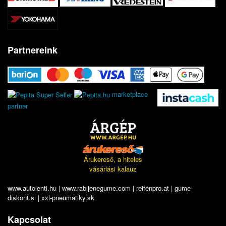
Partnereink
marketplace
partner
Árukereső, a hiteles
vásárlási kalauz
www.autolenti.hu
|
www.rabljenegume.com
|
reifenpro.at
|
gume-
diskont.si
|
xxl-pneumatiky.sk
Kapcsolat