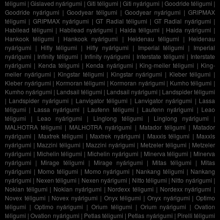
téligumi
|
Gislaved nyárigumi
|
Giti téligumi
|
Giti nyárigumi
|
Goodride téligumi
|
Goodride nyárigumi
|
Goodyear téligumi
|
Goodyear nyárigumi
|
GRIPMAX
téligumi
|
GRIPMAX nyárigumi
|
GT Radial téligumi
|
GT Radial nyárigumi
|
Habilead téligumi
|
Habilead nyárigumi
|
Haida téligumi
|
Haida nyárigumi
|
Hankook téligumi
|
Hankook nyárigumi
|
Heidenau téligumi
|
Heidenau
nyárigumi
|
Hifly téligumi
|
Hifly nyárigumi
|
Imperial téligumi
|
Imperial
nyárigumi
|
Infinity téligumi
|
Infinity nyárigumi
|
Interstate téligumi
|
Interstate
nyárigumi
|
Kenda téligumi
|
Kenda nyárigumi
|
King-meiler téligumi
|
King-
meiler nyárigumi
|
Kingstar téligumi
|
Kingstar nyárigumi
|
Kleber téligumi
|
Kleber nyárigumi
|
Kormoran téligumi
|
Kormoran nyárigumi
|
Kumho téligumi
|
Kumho nyárigumi
|
Landsail téligumi
|
Landsail nyárigumi
|
Landspider téligumi
|
Landspider nyárigumi
|
Lanvigator téligumi
|
Lanvigator nyárigumi
|
Lassa
téligumi
|
Lassa nyárigumi
|
Laufenn téligumi
|
Laufenn nyárigumi
|
Leao
téligumi
|
Leao nyárigumi
|
Linglong téligumi
|
Linglong nyárigumi
|
MALHOTRA téligumi
|
MALHOTRA nyárigumi
|
Matador téligumi
|
Matador
nyárigumi
|
Maxtrek téligumi
|
Maxtrek nyárigumi
|
Maxxis téligumi
|
Maxxis
nyárigumi
|
Mazzini téligumi
|
Mazzini nyárigumi
|
Metzeler téligumi
|
Metzeler
nyárigumi
|
Michelin téligumi
|
Michelin nyárigumi
|
Minerva téligumi
|
Minerva
nyárigumi
|
Mirage téligumi
|
Mirage nyárigumi
|
Mitas téligumi
|
Mitas
nyárigumi
|
Momo téligumi
|
Momo nyárigumi
|
Nankang téligumi
|
Nankang
nyárigumi
|
Nexen téligumi
|
Nexen nyárigumi
|
Nitto téligumi
|
Nitto nyárigumi
|
Nokian téligumi
|
Nokian nyárigumi
|
Nordexx téligumi
|
Nordexx nyárigumi
|
Novex téligumi
|
Novex nyárigumi
|
Onyx téligumi
|
Onyx nyárigumi
|
Optimo
téligumi
|
Optimo nyárigumi
|
Orium téligumi
|
Orium nyárigumi
|
Ovation
téligumi
|
Ovation nyárigumi
|
Petlas téligumi
|
Petlas nyárigumi
|
Pirelli téligumi