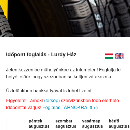
Időpont foglalás - Lurdy Ház
Jelentkezzen be műhelyünkbe az interneten! Foglalja le
helyét előre, hogy szezonban se kelljen várakoznia.
Üzletünkben bankkártyával is lehet fizetni!
Figyelem! Tárnoki
(térkép)
szervizünkben több elérhető
időponttal várjuk!
Foglalás TÁRNOKRA itt >>
péntek
szombat
vasárnap
hétfő
augusztus
augusztus
augusztus
augusztus