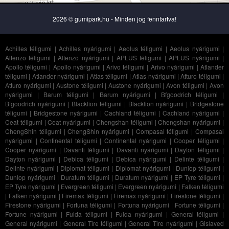
2026 © gumipark.hu - Minden jog fenntartva!
Achilles téligumi
|
Achilles nyárigumi
|
Aeolus téligumi
|
Aeolus nyárigumi
|
Altenzo téligumi
|
Altenzo nyárigumi
|
APLUS téligumi
|
APLUS nyárigumi
|
Apollo téligumi
|
Apollo nyárigumi
|
Arivo téligumi
|
Arivo nyárigumi
|
Atlander
téligumi
|
Atlander nyárigumi
|
Atlas téligumi
|
Atlas nyárigumi
|
Atturo téligumi
|
Atturo nyárigumi
|
Austone téligumi
|
Austone nyárigumi
|
Avon téligumi
|
Avon
nyárigumi
|
Barum téligumi
|
Barum nyárigumi
|
Bfgoodrich téligumi
|
Bfgoodrich nyárigumi
|
Blacklion téligumi
|
Blacklion nyárigumi
|
Bridgestone
téligumi
|
Bridgestone nyárigumi
|
Cachland téligumi
|
Cachland nyárigumi
|
Ceat téligumi
|
Ceat nyárigumi
|
Chengshan téligumi
|
Chengshan nyárigumi
|
ChengShin téligumi
|
ChengShin nyárigumi
|
Compasal téligumi
|
Compasal
nyárigumi
|
Continental téligumi
|
Continental nyárigumi
|
Cooper téligumi
|
Cooper nyárigumi
|
Davanti téligumi
|
Davanti nyárigumi
|
Dayton téligumi
|
Dayton nyárigumi
|
Debica téligumi
|
Debica nyárigumi
|
Delinte téligumi
|
Delinte nyárigumi
|
Diplomat téligumi
|
Diplomat nyárigumi
|
Dunlop téligumi
|
Dunlop nyárigumi
|
Duraturn téligumi
|
Duraturn nyárigumi
|
EP Tyre téligumi
|
EP Tyre nyárigumi
|
Evergreen téligumi
|
Evergreen nyárigumi
|
Falken téligumi
|
Falken nyárigumi
|
Firemax téligumi
|
Firemax nyárigumi
|
Firestone téligumi
|
Firestone nyárigumi
|
Fortuna téligumi
|
Fortuna nyárigumi
|
Fortune téligumi
|
Fortune nyárigumi
|
Fulda téligumi
|
Fulda nyárigumi
|
General téligumi
|
General nyárigumi
|
General Tire téligumi
|
General Tire nyárigumi
|
Gislaved