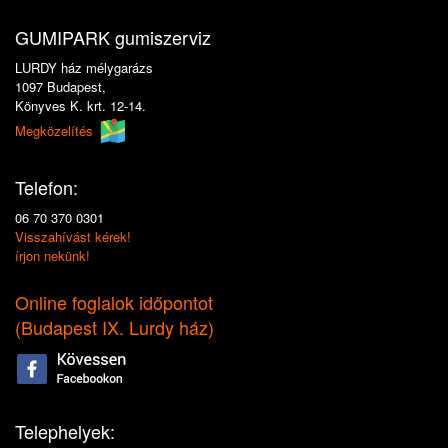
GUMIPARK gumiszerviz
LURDY ház mélygarázs
1097 Budapest,
Könyves K. krt. 12-14.
Megközelítés
Telefon:
06 70 370 0301
Visszahívást kérek!
írjon nekünk!
Online foglalok időpontot
(
Budapest IX. Lurdy ház
)
Telephelyek: