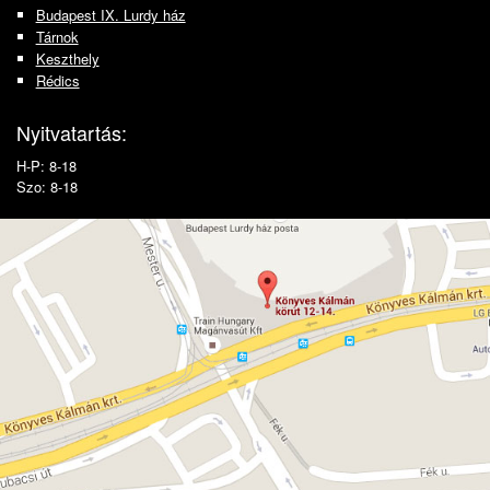
Budapest IX. Lurdy ház
Tárnok
Keszthely
Rédics
Nyitvatartás:
H-P: 8-18
Szo: 8-18