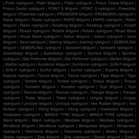
|
Pirelli nyárigumi
|
Platin téligumi
|
Platin nyárigumi
|
Pneus Ovada téligumi
|
Pneus Ovada nyárigumi
|
POINT S téligumi
|
POINT S nyárigumi
|
Powertrac
téligumi
|
Powertrac nyárigumi
|
PREMIORRI téligumi
|
PREMIORRI nyárigumi
|
Radar téligumi
|
Radar nyárigumi
|
RAPID téligumi
|
RAPID nyárigumi
|
Riken
téligumi
|
Riken nyárigumi
|
Roadhog téligumi
|
Roadhog nyárigumi
|
RoadX
téligumi
|
RoadX nyárigumi
|
Rotalla téligumi
|
Rotalla nyárigumi
|
Royal Black
téligumi
|
Royal Black nyárigumi
|
Sailun téligumi
|
Sailun nyárigumi
|
Sava
téligumi
|
Sava nyárigumi
|
Sebring téligumi
|
Sebring nyárigumi
|
SEIBERLING
téligumi
|
SEIBERLING nyárigumi
|
Semperit téligumi
|
Semperit nyárigumi
|
Speedways téligumi
|
Speedways nyárigumi
|
Sportiva téligumi
|
Sportiva
nyárigumi
|
Star Performer téligumi
|
Star Performer nyárigumi
|
Starfire téligumi
|
Starfire nyárigumi
|
Sumitomo téligumi
|
Sumitomo nyárigumi
|
SUN-F téligumi
|
SUN-F nyárigumi
|
Sunfull téligumi
|
Sunfull nyárigumi
|
Superia téligumi
|
Superia nyárigumi
|
Taurus téligumi
|
Taurus nyárigumi
|
Tigar téligumi
|
Tigar
nyárigumi
|
Tomket téligumi
|
Tomket nyárigumi
|
Torque téligumi
|
Torque
nyárigumi
|
Tourador téligumi
|
Tourador nyárigumi
|
Toyo téligumi
|
Toyo
nyárigumi
|
Tracmax téligumi
|
Tracmax nyárigumi
|
Triangle téligumi
|
Triangle
nyárigumi
|
Tristar téligumi
|
Tristar nyárigumi
|
Unigrip téligumi
|
Unigrip
nyárigumi
|
Uniroyal téligumi
|
Uniroyal nyárigumi
|
Vee Rubber téligumi
|
Vee
Rubber nyárigumi
|
Viking téligumi
|
Viking nyárigumi
|
Vredestein téligumi
|
Vredestein nyárigumi
|
WANDA TYRE téligumi
|
WANDA TYRE nyárigumi
|
Wanli téligumi
|
Wanli nyárigumi
|
Westlake téligumi
|
Westlake nyárigumi
|
Windforce téligumi
|
Windforce nyárigumi
|
Windpower téligumi
|
Windpower
nyárigumi
|
Yokohama téligumi
|
Yokohama nyárigumi
|
Zeetex téligumi
|
Zeetex nyárigumi
|
Zeta téligumi
|
Zeta nyárigumi
|
Ziarelli téligumi
|
Ziarelli