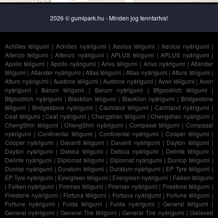
2026 © gumipark.hu - Minden jog fenntartva!
Achilles téligumi
|
Achilles nyárigumi
|
Aeolus téligumi
|
Aeolus nyárigumi
|
Altenzo téligumi
|
Altenzo nyárigumi
|
APLUS téligumi
|
APLUS nyárigumi
|
Apollo téligumi
|
Apollo nyárigumi
|
Arivo téligumi
|
Arivo nyárigumi
|
Atlander
téligumi
|
Atlander nyárigumi
|
Atlas téligumi
|
Atlas nyárigumi
|
Atturo téligumi
|
Atturo nyárigumi
|
Austone téligumi
|
Austone nyárigumi
|
Avon téligumi
|
Avon
nyárigumi
|
Barum téligumi
|
Barum nyárigumi
|
Bfgoodrich téligumi
|
Bfgoodrich nyárigumi
|
Blacklion téligumi
|
Blacklion nyárigumi
|
Bridgestone
téligumi
|
Bridgestone nyárigumi
|
Cachland téligumi
|
Cachland nyárigumi
|
Ceat téligumi
|
Ceat nyárigumi
|
Chengshan téligumi
|
Chengshan nyárigumi
|
ChengShin téligumi
|
ChengShin nyárigumi
|
Compasal téligumi
|
Compasal
nyárigumi
|
Continental téligumi
|
Continental nyárigumi
|
Cooper téligumi
|
Cooper nyárigumi
|
Davanti téligumi
|
Davanti nyárigumi
|
Dayton téligumi
|
Dayton nyárigumi
|
Debica téligumi
|
Debica nyárigumi
|
Delinte téligumi
|
Delinte nyárigumi
|
Diplomat téligumi
|
Diplomat nyárigumi
|
Dunlop téligumi
|
Dunlop nyárigumi
|
Duraturn téligumi
|
Duraturn nyárigumi
|
EP Tyre téligumi
|
EP Tyre nyárigumi
|
Evergreen téligumi
|
Evergreen nyárigumi
|
Falken téligumi
|
Falken nyárigumi
|
Firemax téligumi
|
Firemax nyárigumi
|
Firestone téligumi
|
Firestone nyárigumi
|
Fortuna téligumi
|
Fortuna nyárigumi
|
Fortune téligumi
|
Fortune nyárigumi
|
Fulda téligumi
|
Fulda nyárigumi
|
General téligumi
|
General nyárigumi
|
General Tire téligumi
|
General Tire nyárigumi
|
Gislaved