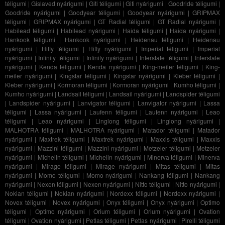
téligumi
|
Gislaved nyárigumi
|
Giti téligumi
|
Giti nyárigumi
|
Goodride téligumi
|
Goodride nyárigumi
|
Goodyear téligumi
|
Goodyear nyárigumi
|
GRIPMAX
téligumi
|
GRIPMAX nyárigumi
|
GT Radial téligumi
|
GT Radial nyárigumi
|
Habilead téligumi
|
Habilead nyárigumi
|
Haida téligumi
|
Haida nyárigumi
|
Hankook téligumi
|
Hankook nyárigumi
|
Heidenau téligumi
|
Heidenau
nyárigumi
|
Hifly téligumi
|
Hifly nyárigumi
|
Imperial téligumi
|
Imperial
nyárigumi
|
Infinity téligumi
|
Infinity nyárigumi
|
Interstate téligumi
|
Interstate
nyárigumi
|
Kenda téligumi
|
Kenda nyárigumi
|
King-meiler téligumi
|
King-
meiler nyárigumi
|
Kingstar téligumi
|
Kingstar nyárigumi
|
Kleber téligumi
|
Kleber nyárigumi
|
Kormoran téligumi
|
Kormoran nyárigumi
|
Kumho téligumi
|
Kumho nyárigumi
|
Landsail téligumi
|
Landsail nyárigumi
|
Landspider téligumi
|
Landspider nyárigumi
|
Lanvigator téligumi
|
Lanvigator nyárigumi
|
Lassa
téligumi
|
Lassa nyárigumi
|
Laufenn téligumi
|
Laufenn nyárigumi
|
Leao
téligumi
|
Leao nyárigumi
|
Linglong téligumi
|
Linglong nyárigumi
|
MALHOTRA téligumi
|
MALHOTRA nyárigumi
|
Matador téligumi
|
Matador
nyárigumi
|
Maxtrek téligumi
|
Maxtrek nyárigumi
|
Maxxis téligumi
|
Maxxis
nyárigumi
|
Mazzini téligumi
|
Mazzini nyárigumi
|
Metzeler téligumi
|
Metzeler
nyárigumi
|
Michelin téligumi
|
Michelin nyárigumi
|
Minerva téligumi
|
Minerva
nyárigumi
|
Mirage téligumi
|
Mirage nyárigumi
|
Mitas téligumi
|
Mitas
nyárigumi
|
Momo téligumi
|
Momo nyárigumi
|
Nankang téligumi
|
Nankang
nyárigumi
|
Nexen téligumi
|
Nexen nyárigumi
|
Nitto téligumi
|
Nitto nyárigumi
|
Nokian téligumi
|
Nokian nyárigumi
|
Nordexx téligumi
|
Nordexx nyárigumi
|
Novex téligumi
|
Novex nyárigumi
|
Onyx téligumi
|
Onyx nyárigumi
|
Optimo
téligumi
|
Optimo nyárigumi
|
Orium téligumi
|
Orium nyárigumi
|
Ovation
téligumi
|
Ovation nyárigumi
|
Petlas téligumi
|
Petlas nyárigumi
|
Pirelli téligumi