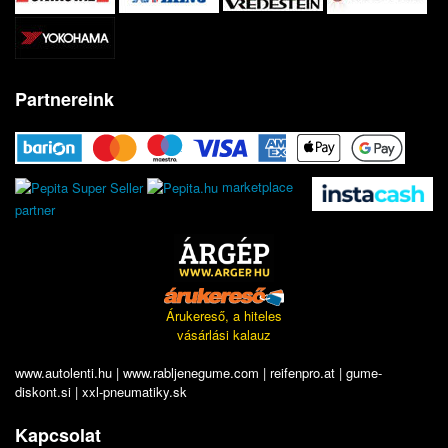
Partnereink
marketplace
partner
Árukereső, a hiteles
vásárlási kalauz
www.autolenti.hu
|
www.rabljenegume.com
|
reifenpro.at
|
gume-
diskont.si
|
xxl-pneumatiky.sk
Kapcsolat