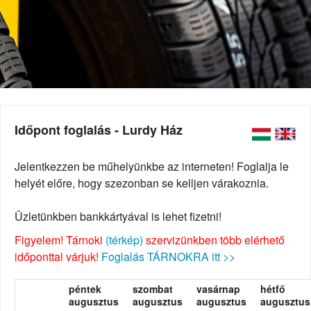
Időpont foglalás - Lurdy Ház
Jelentkezzen be műhelyünkbe az interneten! Foglalja le
helyét előre, hogy szezonban se kelljen várakoznia.
Üzletünkben bankkártyával is lehet fizetni!
Figyelem! Tárnoki
(térkép)
szervizünkben több elérhető
időponttal várjuk!
Foglalás TÁRNOKRA itt >>
péntek
szombat
vasárnap
hétfő
augusztus
augusztus
augusztus
augusztus