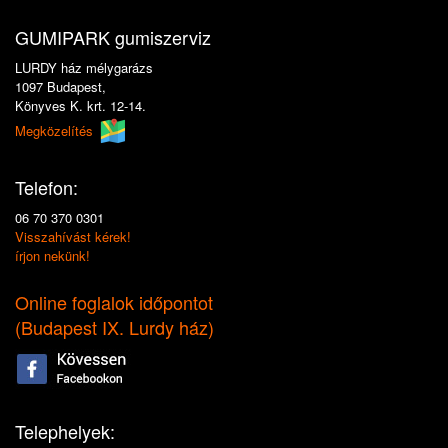
GUMIPARK gumiszerviz
LURDY ház mélygarázs
1097 Budapest,
Könyves K. krt. 12-14.
Megközelítés
Telefon:
06 70 370 0301
Visszahívást kérek!
írjon nekünk!
Online foglalok időpontot
(
Budapest IX. Lurdy ház
)
Telephelyek: