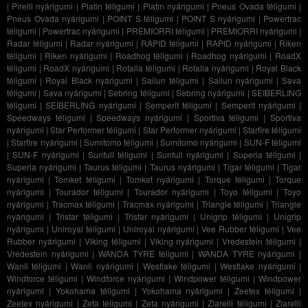
|
Pirelli nyárigumi
|
Platin téligumi
|
Platin nyárigumi
|
Pneus Ovada téligumi
|
Pneus Ovada nyárigumi
|
POINT S téligumi
|
POINT S nyárigumi
|
Powertrac
téligumi
|
Powertrac nyárigumi
|
PREMIORRI téligumi
|
PREMIORRI nyárigumi
|
Radar téligumi
|
Radar nyárigumi
|
RAPID téligumi
|
RAPID nyárigumi
|
Riken
téligumi
|
Riken nyárigumi
|
Roadhog téligumi
|
Roadhog nyárigumi
|
RoadX
téligumi
|
RoadX nyárigumi
|
Rotalla téligumi
|
Rotalla nyárigumi
|
Royal Black
téligumi
|
Royal Black nyárigumi
|
Sailun téligumi
|
Sailun nyárigumi
|
Sava
téligumi
|
Sava nyárigumi
|
Sebring téligumi
|
Sebring nyárigumi
|
SEIBERLING
téligumi
|
SEIBERLING nyárigumi
|
Semperit téligumi
|
Semperit nyárigumi
|
Speedways téligumi
|
Speedways nyárigumi
|
Sportiva téligumi
|
Sportiva
nyárigumi
|
Star Performer téligumi
|
Star Performer nyárigumi
|
Starfire téligumi
|
Starfire nyárigumi
|
Sumitomo téligumi
|
Sumitomo nyárigumi
|
SUN-F téligumi
|
SUN-F nyárigumi
|
Sunfull téligumi
|
Sunfull nyárigumi
|
Superia téligumi
|
Superia nyárigumi
|
Taurus téligumi
|
Taurus nyárigumi
|
Tigar téligumi
|
Tigar
nyárigumi
|
Tomket téligumi
|
Tomket nyárigumi
|
Torque téligumi
|
Torque
nyárigumi
|
Tourador téligumi
|
Tourador nyárigumi
|
Toyo téligumi
|
Toyo
nyárigumi
|
Tracmax téligumi
|
Tracmax nyárigumi
|
Triangle téligumi
|
Triangle
nyárigumi
|
Tristar téligumi
|
Tristar nyárigumi
|
Unigrip téligumi
|
Unigrip
nyárigumi
|
Uniroyal téligumi
|
Uniroyal nyárigumi
|
Vee Rubber téligumi
|
Vee
Rubber nyárigumi
|
Viking téligumi
|
Viking nyárigumi
|
Vredestein téligumi
|
Vredestein nyárigumi
|
WANDA TYRE téligumi
|
WANDA TYRE nyárigumi
|
Wanli téligumi
|
Wanli nyárigumi
|
Westlake téligumi
|
Westlake nyárigumi
|
Windforce téligumi
|
Windforce nyárigumi
|
Windpower téligumi
|
Windpower
nyárigumi
|
Yokohama téligumi
|
Yokohama nyárigumi
|
Zeetex téligumi
|
Zeetex nyárigumi
|
Zeta téligumi
|
Zeta nyárigumi
|
Ziarelli téligumi
|
Ziarelli