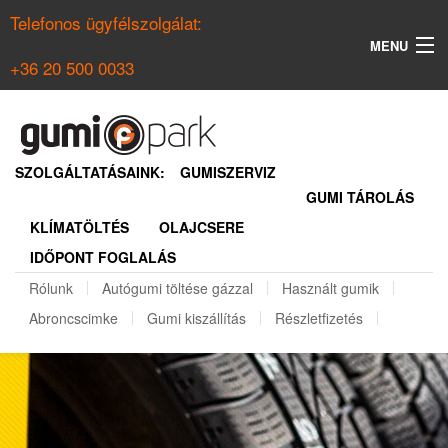
Telefonos ügyfélszolgálat:
MENU
+36 20 500 0033
KERESÉS
NYÁRI GUMI KERESŐ
SZOLGÁLTATÁSAINK:
GUMISZERVIZ
GUMI TÁROLÁS
TÉLI GUMI KERESŐ
KLÍMATÖLTÉS
OLAJCSERE
BELÉPÉS
IDŐPONT FOGLALÁS
REGISZTRÁCIÓ
Rólunk
Autógumi töltése gázzal
Használt gumik
Abroncscimke
Gumi kiszállítás
Részletfizetés