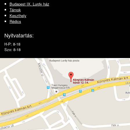
Budapest IX. Lurdy ház
Tárnok
Keszthely
Rédics
Nyitvatartás:
H-P: 8-18
Szo: 8-18