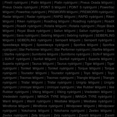
|
Pirelli nyárigumi
|
Platin téligumi
|
Platin nyárigumi
|
Pneus Ovada téligumi
|
Pneus Ovada nyárigumi
|
POINT S téligumi
|
POINT S nyárigumi
|
Powertrac
téligumi
|
Powertrac nyárigumi
|
PREMIORRI téligumi
|
PREMIORRI nyárigumi
|
Radar téligumi
|
Radar nyárigumi
|
RAPID téligumi
|
RAPID nyárigumi
|
Riken
téligumi
|
Riken nyárigumi
|
Roadhog téligumi
|
Roadhog nyárigumi
|
RoadX
téligumi
|
RoadX nyárigumi
|
Rotalla téligumi
|
Rotalla nyárigumi
|
Royal Black
téligumi
|
Royal Black nyárigumi
|
Sailun téligumi
|
Sailun nyárigumi
|
Sava
téligumi
|
Sava nyárigumi
|
Sebring téligumi
|
Sebring nyárigumi
|
SEIBERLING
téligumi
|
SEIBERLING nyárigumi
|
Semperit téligumi
|
Semperit nyárigumi
|
Speedways téligumi
|
Speedways nyárigumi
|
Sportiva téligumi
|
Sportiva
nyárigumi
|
Star Performer téligumi
|
Star Performer nyárigumi
|
Starfire téligumi
|
Starfire nyárigumi
|
Sumitomo téligumi
|
Sumitomo nyárigumi
|
SUN-F téligumi
|
SUN-F nyárigumi
|
Sunfull téligumi
|
Sunfull nyárigumi
|
Superia téligumi
|
Superia nyárigumi
|
Taurus téligumi
|
Taurus nyárigumi
|
Tigar téligumi
|
Tigar
nyárigumi
|
Tomket téligumi
|
Tomket nyárigumi
|
Torque téligumi
|
Torque
nyárigumi
|
Tourador téligumi
|
Tourador nyárigumi
|
Toyo téligumi
|
Toyo
nyárigumi
|
Tracmax téligumi
|
Tracmax nyárigumi
|
Triangle téligumi
|
Triangle
nyárigumi
|
Tristar téligumi
|
Tristar nyárigumi
|
Unigrip téligumi
|
Unigrip
nyárigumi
|
Uniroyal téligumi
|
Uniroyal nyárigumi
|
Vee Rubber téligumi
|
Vee
Rubber nyárigumi
|
Viking téligumi
|
Viking nyárigumi
|
Vredestein téligumi
|
Vredestein nyárigumi
|
WANDA TYRE téligumi
|
WANDA TYRE nyárigumi
|
Wanli téligumi
|
Wanli nyárigumi
|
Westlake téligumi
|
Westlake nyárigumi
|
Windforce téligumi
|
Windforce nyárigumi
|
Windpower téligumi
|
Windpower
nyárigumi
|
Yokohama téligumi
|
Yokohama nyárigumi
|
Zeetex téligumi
|
Zeetex nyárigumi
|
Zeta téligumi
|
Zeta nyárigumi
|
Ziarelli téligumi
|
Ziarelli