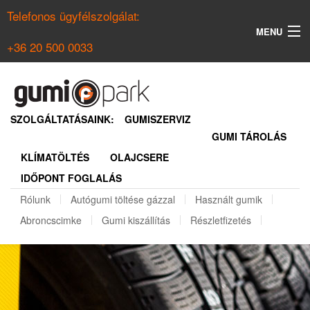
Telefonos ügyfélszolgálat:
MENU
+36 20 500 0033
KERESÉS
NYÁRI GUMI KERESŐ
SZOLGÁLTATÁSAINK:
GUMISZERVIZ
GUMI TÁROLÁS
TÉLI GUMI KERESŐ
KLÍMATÖLTÉS
OLAJCSERE
BELÉPÉS
IDŐPONT FOGLALÁS
REGISZTRÁCIÓ
Rólunk
Autógumi töltése gázzal
Használt gumik
Abroncscimke
Gumi kiszállítás
Részletfizetés