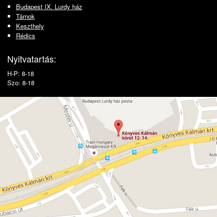
Budapest IX. Lurdy ház
Tárnok
Keszthely
Rédics
Nyitvatartás:
H-P: 8-18
Szo: 8-18