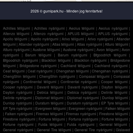
2026 © gumipark.hu - Minden jog fenntartva!
Achilles téligumi
|
Achilles nyárigumi
|
Aeolus téligumi
|
Aeolus nyárigumi
|
Altenzo téligumi
|
Altenzo nyárigumi
|
APLUS téligumi
|
APLUS nyárigumi
|
Apollo téligumi
|
Apollo nyárigumi
|
Arivo téligumi
|
Arivo nyárigumi
|
Atlander
téligumi
|
Atlander nyárigumi
|
Atlas téligumi
|
Atlas nyárigumi
|
Atturo téligumi
|
Atturo nyárigumi
|
Austone téligumi
|
Austone nyárigumi
|
Avon téligumi
|
Avon
nyárigumi
|
Barum téligumi
|
Barum nyárigumi
|
Bfgoodrich téligumi
|
Bfgoodrich nyárigumi
|
Blacklion téligumi
|
Blacklion nyárigumi
|
Bridgestone
téligumi
|
Bridgestone nyárigumi
|
Cachland téligumi
|
Cachland nyárigumi
|
Ceat téligumi
|
Ceat nyárigumi
|
Chengshan téligumi
|
Chengshan nyárigumi
|
ChengShin téligumi
|
ChengShin nyárigumi
|
Compasal téligumi
|
Compasal
nyárigumi
|
Continental téligumi
|
Continental nyárigumi
|
Cooper téligumi
|
Cooper nyárigumi
|
Davanti téligumi
|
Davanti nyárigumi
|
Dayton téligumi
|
Dayton nyárigumi
|
Debica téligumi
|
Debica nyárigumi
|
Delinte téligumi
|
Delinte nyárigumi
|
Diplomat téligumi
|
Diplomat nyárigumi
|
Dunlop téligumi
|
Dunlop nyárigumi
|
Duraturn téligumi
|
Duraturn nyárigumi
|
EP Tyre téligumi
|
EP Tyre nyárigumi
|
Evergreen téligumi
|
Evergreen nyárigumi
|
Falken téligumi
|
Falken nyárigumi
|
Firemax téligumi
|
Firemax nyárigumi
|
Firestone téligumi
|
Firestone nyárigumi
|
Fortuna téligumi
|
Fortuna nyárigumi
|
Fortune téligumi
|
Fortune nyárigumi
|
Fulda téligumi
|
Fulda nyárigumi
|
General téligumi
|
General nyárigumi
|
General Tire téligumi
|
General Tire nyárigumi
|
Gislaved