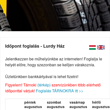
Időpont foglalás - Lurdy Ház
Jelentkezzen be műhelyünkbe az interneten! Foglalja le
helyét előre, hogy szezonban se kelljen várakoznia.
Üzletünkben bankkártyával is lehet fizetni!
Figyelem! Tárnoki
(térkép)
szervizünkben több elérhető
időponttal várjuk!
Foglalás TÁRNOKRA itt >>
péntek
szombat
vasárnap
hétfő
augusztus
augusztus
augusztus
augusztus