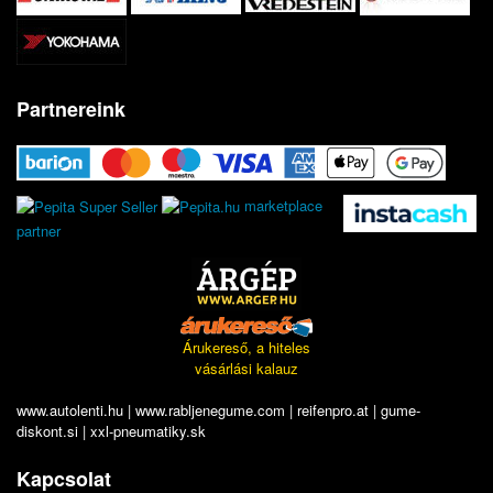
Partnereink
marketplace
partner
Árukereső, a hiteles
vásárlási kalauz
www.autolenti.hu
|
www.rabljenegume.com
|
reifenpro.at
|
gume-
diskont.si
|
xxl-pneumatiky.sk
Kapcsolat