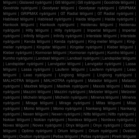
téligumi
|
Gislaved nyárigumi
|
Giti téligumi
|
Giti nyárigumi
|
Goodride téligumi
|
Goodride nyárigumi
|
Goodyear téligumi
|
Goodyear nyárigumi
|
GRIPMAX
téligumi
|
GRIPMAX nyárigumi
|
GT Radial téligumi
|
GT Radial nyárigumi
|
Habilead téligumi
|
Habilead nyárigumi
|
Haida téligumi
|
Haida nyárigumi
|
Hankook téligumi
|
Hankook nyárigumi
|
Heidenau téligumi
|
Heidenau
nyárigumi
|
Hifly téligumi
|
Hifly nyárigumi
|
Imperial téligumi
|
Imperial
nyárigumi
|
Infinity téligumi
|
Infinity nyárigumi
|
Interstate téligumi
|
Interstate
nyárigumi
|
Kenda téligumi
|
Kenda nyárigumi
|
King-meiler téligumi
|
King-
meiler nyárigumi
|
Kingstar téligumi
|
Kingstar nyárigumi
|
Kleber téligumi
|
Kleber nyárigumi
|
Kormoran téligumi
|
Kormoran nyárigumi
|
Kumho téligumi
|
Kumho nyárigumi
|
Landsail téligumi
|
Landsail nyárigumi
|
Landspider téligumi
|
Landspider nyárigumi
|
Lanvigator téligumi
|
Lanvigator nyárigumi
|
Lassa
téligumi
|
Lassa nyárigumi
|
Laufenn téligumi
|
Laufenn nyárigumi
|
Leao
téligumi
|
Leao nyárigumi
|
Linglong téligumi
|
Linglong nyárigumi
|
MALHOTRA téligumi
|
MALHOTRA nyárigumi
|
Matador téligumi
|
Matador
nyárigumi
|
Maxtrek téligumi
|
Maxtrek nyárigumi
|
Maxxis téligumi
|
Maxxis
nyárigumi
|
Mazzini téligumi
|
Mazzini nyárigumi
|
Metzeler téligumi
|
Metzeler
nyárigumi
|
Michelin téligumi
|
Michelin nyárigumi
|
Minerva téligumi
|
Minerva
nyárigumi
|
Mirage téligumi
|
Mirage nyárigumi
|
Mitas téligumi
|
Mitas
nyárigumi
|
Momo téligumi
|
Momo nyárigumi
|
Nankang téligumi
|
Nankang
nyárigumi
|
Nexen téligumi
|
Nexen nyárigumi
|
Nitto téligumi
|
Nitto nyárigumi
|
Nokian téligumi
|
Nokian nyárigumi
|
Nordexx téligumi
|
Nordexx nyárigumi
|
Novex téligumi
|
Novex nyárigumi
|
Onyx téligumi
|
Onyx nyárigumi
|
Optimo
téligumi
|
Optimo nyárigumi
|
Orium téligumi
|
Orium nyárigumi
|
Ovation
téligumi
|
Ovation nyárigumi
|
Petlas téligumi
|
Petlas nyárigumi
|
Pirelli téligumi