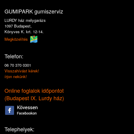
GUMIPARK gumiszerviz
LURDY ház mélygarázs
1097 Budapest,
Könyves K. krt. 12-14.
Megközelítés
Telefon:
06 70 370 0301
Visszahívást kérek!
írjon nekünk!
Online foglalok időpontot
(
Budapest IX. Lurdy ház
)
Telephelyek: