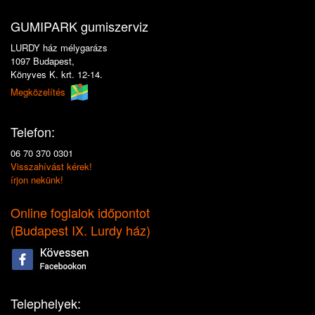
GUMIPARK gumiszerviz
LURDY ház mélygarázs
1097 Budapest,
Könyves K. krt. 12-14.
Megközelítés
Telefon:
06 70 370 0301
Visszahívást kérek!
írjon nekünk!
Online foglalok időpontot
(
Budapest IX. Lurdy ház
)
Telephelyek: