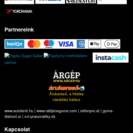
Partnereink
marketplace
partner
Árukereső, a hiteles
vásárlási kalauz
www.autolenti.hu
|
www.rabljenegume.com
|
reifenpro.at
|
gume-
diskont.si
|
xxl-pneumatiky.sk
Kapcsolat