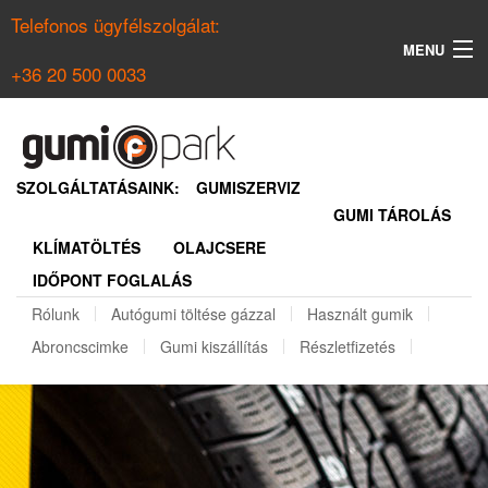
Telefonos ügyfélszolgálat:
MENU
+36 20 500 0033
KERESÉS
NYÁRI GUMI KERESŐ
SZOLGÁLTATÁSAINK:
GUMISZERVIZ
GUMI TÁROLÁS
TÉLI GUMI KERESŐ
KLÍMATÖLTÉS
OLAJCSERE
BELÉPÉS
IDŐPONT FOGLALÁS
REGISZTRÁCIÓ
Rólunk
Autógumi töltése gázzal
Használt gumik
Abroncscimke
Gumi kiszállítás
Részletfizetés