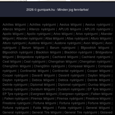
2026 © gumipark.hu - Minden jog fenntartva!
Achilles téligumi
|
Achilles nyárigumi
|
Aeolus téligumi
|
Aeolus nyárigumi
|
Altenzo téligumi
|
Altenzo nyárigumi
|
APLUS téligumi
|
APLUS nyárigumi
|
Apollo téligumi
|
Apollo nyárigumi
|
Arivo téligumi
|
Arivo nyárigumi
|
Atlander
téligumi
|
Atlander nyárigumi
|
Atlas téligumi
|
Atlas nyárigumi
|
Atturo téligumi
|
Atturo nyárigumi
|
Austone téligumi
|
Austone nyárigumi
|
Avon téligumi
|
Avon
nyárigumi
|
Barum téligumi
|
Barum nyárigumi
|
Bfgoodrich téligumi
|
Bfgoodrich nyárigumi
|
Blacklion téligumi
|
Blacklion nyárigumi
|
Bridgestone
téligumi
|
Bridgestone nyárigumi
|
Cachland téligumi
|
Cachland nyárigumi
|
Ceat téligumi
|
Ceat nyárigumi
|
Chengshan téligumi
|
Chengshan nyárigumi
|
ChengShin téligumi
|
ChengShin nyárigumi
|
Compasal téligumi
|
Compasal
nyárigumi
|
Continental téligumi
|
Continental nyárigumi
|
Cooper téligumi
|
Cooper nyárigumi
|
Davanti téligumi
|
Davanti nyárigumi
|
Dayton téligumi
|
Dayton nyárigumi
|
Debica téligumi
|
Debica nyárigumi
|
Delinte téligumi
|
Delinte nyárigumi
|
Diplomat téligumi
|
Diplomat nyárigumi
|
Dunlop téligumi
|
Dunlop nyárigumi
|
Duraturn téligumi
|
Duraturn nyárigumi
|
EP Tyre téligumi
|
EP Tyre nyárigumi
|
Evergreen téligumi
|
Evergreen nyárigumi
|
Falken téligumi
|
Falken nyárigumi
|
Firemax téligumi
|
Firemax nyárigumi
|
Firestone téligumi
|
Firestone nyárigumi
|
Fortuna téligumi
|
Fortuna nyárigumi
|
Fortune téligumi
|
Fortune nyárigumi
|
Fulda téligumi
|
Fulda nyárigumi
|
General téligumi
|
General nyárigumi
|
General Tire téligumi
|
General Tire nyárigumi
|
Gislaved