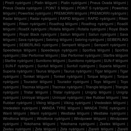
|
Pirelli nyárigumi
|
Platin téligumi
|
Platin nyárigumi
|
Pneus Ovada téligumi
|
Pneus Ovada nyárigumi
|
POINT S téligumi
|
POINT S nyárigumi
|
Powertrac
téligumi
|
Powertrac nyárigumi
|
PREMIORRI téligumi
|
PREMIORRI nyárigumi
|
Radar téligumi
|
Radar nyárigumi
|
RAPID téligumi
|
RAPID nyárigumi
|
Riken
téligumi
|
Riken nyárigumi
|
Roadhog téligumi
|
Roadhog nyárigumi
|
RoadX
téligumi
|
RoadX nyárigumi
|
Rotalla téligumi
|
Rotalla nyárigumi
|
Royal Black
téligumi
|
Royal Black nyárigumi
|
Sailun téligumi
|
Sailun nyárigumi
|
Sava
téligumi
|
Sava nyárigumi
|
Sebring téligumi
|
Sebring nyárigumi
|
SEIBERLING
téligumi
|
SEIBERLING nyárigumi
|
Semperit téligumi
|
Semperit nyárigumi
|
Speedways téligumi
|
Speedways nyárigumi
|
Sportiva téligumi
|
Sportiva
nyárigumi
|
Star Performer téligumi
|
Star Performer nyárigumi
|
Starfire téligumi
|
Starfire nyárigumi
|
Sumitomo téligumi
|
Sumitomo nyárigumi
|
SUN-F téligumi
|
SUN-F nyárigumi
|
Sunfull téligumi
|
Sunfull nyárigumi
|
Superia téligumi
|
Superia nyárigumi
|
Taurus téligumi
|
Taurus nyárigumi
|
Tigar téligumi
|
Tigar
nyárigumi
|
Tomket téligumi
|
Tomket nyárigumi
|
Torque téligumi
|
Torque
nyárigumi
|
Tourador téligumi
|
Tourador nyárigumi
|
Toyo téligumi
|
Toyo
nyárigumi
|
Tracmax téligumi
|
Tracmax nyárigumi
|
Triangle téligumi
|
Triangle
nyárigumi
|
Tristar téligumi
|
Tristar nyárigumi
|
Unigrip téligumi
|
Unigrip
nyárigumi
|
Uniroyal téligumi
|
Uniroyal nyárigumi
|
Vee Rubber téligumi
|
Vee
Rubber nyárigumi
|
Viking téligumi
|
Viking nyárigumi
|
Vredestein téligumi
|
Vredestein nyárigumi
|
WANDA TYRE téligumi
|
WANDA TYRE nyárigumi
|
Wanli téligumi
|
Wanli nyárigumi
|
Westlake téligumi
|
Westlake nyárigumi
|
Windforce téligumi
|
Windforce nyárigumi
|
Windpower téligumi
|
Windpower
nyárigumi
|
Yokohama téligumi
|
Yokohama nyárigumi
|
Zeetex téligumi
|
Zeetex nyárigumi
|
Zeta téligumi
|
Zeta nyárigumi
|
Ziarelli téligumi
|
Ziarelli