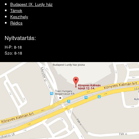
Budapest IX. Lurdy ház
Tárnok
Keszthely
Rédics
Nyitvatartás:
H-P: 8-18
Szo: 8-18