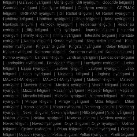
téligumi
|
Gislaved nyárigumi
|
Giti téligumi
|
Giti nyárigumi
|
Goodride téligumi
|
Goodride nyárigumi
|
Goodyear téligumi
|
Goodyear nyárigumi
|
GRIPMAX
téligumi
|
GRIPMAX nyárigumi
|
GT Radial téligumi
|
GT Radial nyárigumi
|
Habilead téligumi
|
Habilead nyárigumi
|
Haida téligumi
|
Haida nyárigumi
|
Hankook téligumi
|
Hankook nyárigumi
|
Heidenau téligumi
|
Heidenau
nyárigumi
|
Hifly téligumi
|
Hifly nyárigumi
|
Imperial téligumi
|
Imperial
nyárigumi
|
Infinity téligumi
|
Infinity nyárigumi
|
Interstate téligumi
|
Interstate
nyárigumi
|
Kenda téligumi
|
Kenda nyárigumi
|
King-meiler téligumi
|
King-
meiler nyárigumi
|
Kingstar téligumi
|
Kingstar nyárigumi
|
Kleber téligumi
|
Kleber nyárigumi
|
Kormoran téligumi
|
Kormoran nyárigumi
|
Kumho téligumi
|
Kumho nyárigumi
|
Landsail téligumi
|
Landsail nyárigumi
|
Landspider téligumi
|
Landspider nyárigumi
|
Lanvigator téligumi
|
Lanvigator nyárigumi
|
Lassa
téligumi
|
Lassa nyárigumi
|
Laufenn téligumi
|
Laufenn nyárigumi
|
Leao
téligumi
|
Leao nyárigumi
|
Linglong téligumi
|
Linglong nyárigumi
|
MALHOTRA téligumi
|
MALHOTRA nyárigumi
|
Matador téligumi
|
Matador
nyárigumi
|
Maxtrek téligumi
|
Maxtrek nyárigumi
|
Maxxis téligumi
|
Maxxis
nyárigumi
|
Mazzini téligumi
|
Mazzini nyárigumi
|
Metzeler téligumi
|
Metzeler
nyárigumi
|
Michelin téligumi
|
Michelin nyárigumi
|
Minerva téligumi
|
Minerva
nyárigumi
|
Mirage téligumi
|
Mirage nyárigumi
|
Mitas téligumi
|
Mitas
nyárigumi
|
Momo téligumi
|
Momo nyárigumi
|
Nankang téligumi
|
Nankang
nyárigumi
|
Nexen téligumi
|
Nexen nyárigumi
|
Nitto téligumi
|
Nitto nyárigumi
|
Nokian téligumi
|
Nokian nyárigumi
|
Nordexx téligumi
|
Nordexx nyárigumi
|
Novex téligumi
|
Novex nyárigumi
|
Onyx téligumi
|
Onyx nyárigumi
|
Optimo
téligumi
|
Optimo nyárigumi
|
Orium téligumi
|
Orium nyárigumi
|
Ovation
téligumi
|
Ovation nyárigumi
|
Petlas téligumi
|
Petlas nyárigumi
|
Pirelli téligumi