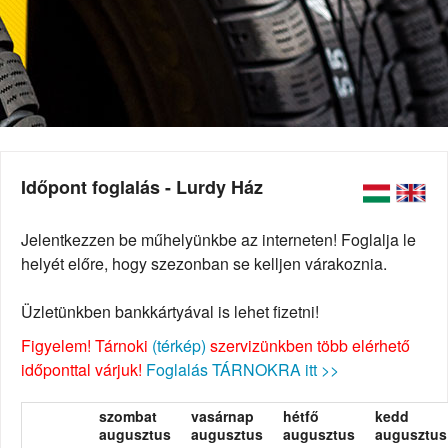
Időpont foglalás - Lurdy Ház
Jelentkezzen be műhelyünkbe az interneten! Foglalja le
helyét előre, hogy szezonban se kelljen várakoznia.
Üzletünkben bankkártyával is lehet fizetni!
Figyelem! Tárnoki
(térkép)
szervizünkben több elérhető
időponttal várjuk!
Foglalás TÁRNOKRA itt >>
szombat
vasárnap
hétfő
kedd
augusztus
augusztus
augusztus
augusztus