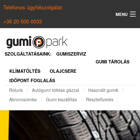
Telefonos ügyfélszolgálat:
MENU
+36 20 500 0033
KERESÉS
NYÁRI GUMI KERESŐ
SZOLGÁLTATÁSAINK:
GUMISZERVIZ
GUMI TÁROLÁS
TÉLI GUMI KERESŐ
KLÍMATÖLTÉS
OLAJCSERE
BELÉPÉS
IDŐPONT FOGLALÁS
REGISZTRÁCIÓ
Rólunk
Autógumi töltése gázzal
Használt gumik
Abroncscimke
Gumi kiszállítás
Részletfizetés