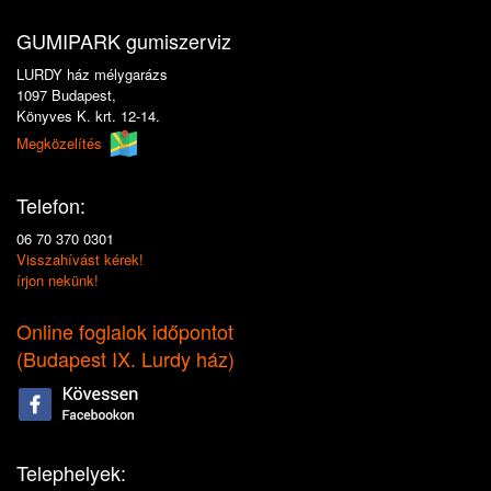
GUMIPARK gumiszerviz
LURDY ház mélygarázs
1097 Budapest,
Könyves K. krt. 12-14.
Megközelítés
Telefon:
06 70 370 0301
Visszahívást kérek!
írjon nekünk!
Online foglalok időpontot
(
Budapest IX. Lurdy ház
)
Telephelyek: