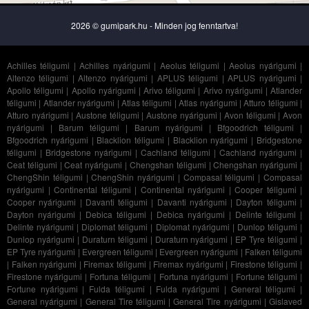
2026 © gumipark.hu - Minden jog fenntartva!
Achilles téligumi
|
Achilles nyárigumi
|
Aeolus téligumi
|
Aeolus nyárigumi
|
Altenzo téligumi
|
Altenzo nyárigumi
|
APLUS téligumi
|
APLUS nyárigumi
|
Apollo téligumi
|
Apollo nyárigumi
|
Arivo téligumi
|
Arivo nyárigumi
|
Atlander
téligumi
|
Atlander nyárigumi
|
Atlas téligumi
|
Atlas nyárigumi
|
Atturo téligumi
|
Atturo nyárigumi
|
Austone téligumi
|
Austone nyárigumi
|
Avon téligumi
|
Avon
nyárigumi
|
Barum téligumi
|
Barum nyárigumi
|
Bfgoodrich téligumi
|
Bfgoodrich nyárigumi
|
Blacklion téligumi
|
Blacklion nyárigumi
|
Bridgestone
téligumi
|
Bridgestone nyárigumi
|
Cachland téligumi
|
Cachland nyárigumi
|
Ceat téligumi
|
Ceat nyárigumi
|
Chengshan téligumi
|
Chengshan nyárigumi
|
ChengShin téligumi
|
ChengShin nyárigumi
|
Compasal téligumi
|
Compasal
nyárigumi
|
Continental téligumi
|
Continental nyárigumi
|
Cooper téligumi
|
Cooper nyárigumi
|
Davanti téligumi
|
Davanti nyárigumi
|
Dayton téligumi
|
Dayton nyárigumi
|
Debica téligumi
|
Debica nyárigumi
|
Delinte téligumi
|
Delinte nyárigumi
|
Diplomat téligumi
|
Diplomat nyárigumi
|
Dunlop téligumi
|
Dunlop nyárigumi
|
Duraturn téligumi
|
Duraturn nyárigumi
|
EP Tyre téligumi
|
EP Tyre nyárigumi
|
Evergreen téligumi
|
Evergreen nyárigumi
|
Falken téligumi
|
Falken nyárigumi
|
Firemax téligumi
|
Firemax nyárigumi
|
Firestone téligumi
|
Firestone nyárigumi
|
Fortuna téligumi
|
Fortuna nyárigumi
|
Fortune téligumi
|
Fortune nyárigumi
|
Fulda téligumi
|
Fulda nyárigumi
|
General téligumi
|
General nyárigumi
|
General Tire téligumi
|
General Tire nyárigumi
|
Gislaved