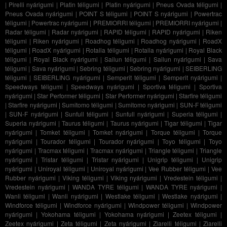
|
Pirelli nyárigumi
|
Platin téligumi
|
Platin nyárigumi
|
Pneus Ovada téligumi
|
Pneus Ovada nyárigumi
|
POINT S téligumi
|
POINT S nyárigumi
|
Powertrac
téligumi
|
Powertrac nyárigumi
|
PREMIORRI téligumi
|
PREMIORRI nyárigumi
|
Radar téligumi
|
Radar nyárigumi
|
RAPID téligumi
|
RAPID nyárigumi
|
Riken
téligumi
|
Riken nyárigumi
|
Roadhog téligumi
|
Roadhog nyárigumi
|
RoadX
téligumi
|
RoadX nyárigumi
|
Rotalla téligumi
|
Rotalla nyárigumi
|
Royal Black
téligumi
|
Royal Black nyárigumi
|
Sailun téligumi
|
Sailun nyárigumi
|
Sava
téligumi
|
Sava nyárigumi
|
Sebring téligumi
|
Sebring nyárigumi
|
SEIBERLING
téligumi
|
SEIBERLING nyárigumi
|
Semperit téligumi
|
Semperit nyárigumi
|
Speedways téligumi
|
Speedways nyárigumi
|
Sportiva téligumi
|
Sportiva
nyárigumi
|
Star Performer téligumi
|
Star Performer nyárigumi
|
Starfire téligumi
|
Starfire nyárigumi
|
Sumitomo téligumi
|
Sumitomo nyárigumi
|
SUN-F téligumi
|
SUN-F nyárigumi
|
Sunfull téligumi
|
Sunfull nyárigumi
|
Superia téligumi
|
Superia nyárigumi
|
Taurus téligumi
|
Taurus nyárigumi
|
Tigar téligumi
|
Tigar
nyárigumi
|
Tomket téligumi
|
Tomket nyárigumi
|
Torque téligumi
|
Torque
nyárigumi
|
Tourador téligumi
|
Tourador nyárigumi
|
Toyo téligumi
|
Toyo
nyárigumi
|
Tracmax téligumi
|
Tracmax nyárigumi
|
Triangle téligumi
|
Triangle
nyárigumi
|
Tristar téligumi
|
Tristar nyárigumi
|
Unigrip téligumi
|
Unigrip
nyárigumi
|
Uniroyal téligumi
|
Uniroyal nyárigumi
|
Vee Rubber téligumi
|
Vee
Rubber nyárigumi
|
Viking téligumi
|
Viking nyárigumi
|
Vredestein téligumi
|
Vredestein nyárigumi
|
WANDA TYRE téligumi
|
WANDA TYRE nyárigumi
|
Wanli téligumi
|
Wanli nyárigumi
|
Westlake téligumi
|
Westlake nyárigumi
|
Windforce téligumi
|
Windforce nyárigumi
|
Windpower téligumi
|
Windpower
nyárigumi
|
Yokohama téligumi
|
Yokohama nyárigumi
|
Zeetex téligumi
|
Zeetex nyárigumi
|
Zeta téligumi
|
Zeta nyárigumi
|
Ziarelli téligumi
|
Ziarelli