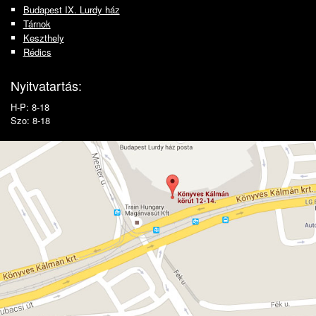
Budapest IX. Lurdy ház
Tárnok
Keszthely
Rédics
Nyitvatartás:
H-P: 8-18
Szo: 8-18