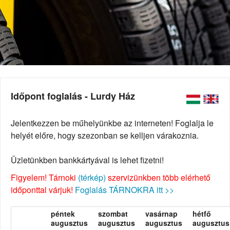
Időpont foglalás - Lurdy Ház
Jelentkezzen be műhelyünkbe az interneten! Foglalja le
helyét előre, hogy szezonban se kelljen várakoznia.
Üzletünkben bankkártyával is lehet fizetni!
Figyelem! Tárnoki
(térkép)
szervizünkben több elérhető
időponttal várjuk!
Foglalás TÁRNOKRA itt >>
péntek
szombat
vasárnap
hétfő
augusztus
augusztus
augusztus
augusztus