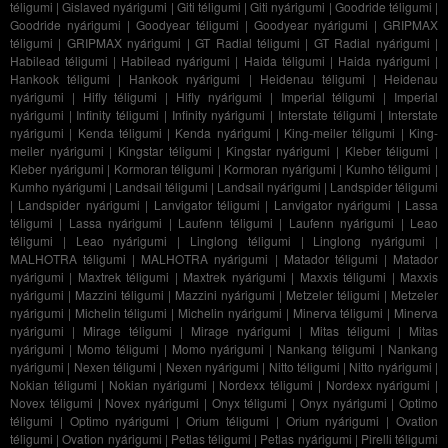
téligumi
|
Gislaved nyárigumi
|
Giti téligumi
|
Giti nyárigumi
|
Goodride téligumi
|
Goodride nyárigumi
|
Goodyear téligumi
|
Goodyear nyárigumi
|
GRIPMAX
téligumi
|
GRIPMAX nyárigumi
|
GT Radial téligumi
|
GT Radial nyárigumi
|
Habilead téligumi
|
Habilead nyárigumi
|
Haida téligumi
|
Haida nyárigumi
|
Hankook téligumi
|
Hankook nyárigumi
|
Heidenau téligumi
|
Heidenau
nyárigumi
|
Hifly téligumi
|
Hifly nyárigumi
|
Imperial téligumi
|
Imperial
nyárigumi
|
Infinity téligumi
|
Infinity nyárigumi
|
Interstate téligumi
|
Interstate
nyárigumi
|
Kenda téligumi
|
Kenda nyárigumi
|
King-meiler téligumi
|
King-
meiler nyárigumi
|
Kingstar téligumi
|
Kingstar nyárigumi
|
Kleber téligumi
|
Kleber nyárigumi
|
Kormoran téligumi
|
Kormoran nyárigumi
|
Kumho téligumi
|
Kumho nyárigumi
|
Landsail téligumi
|
Landsail nyárigumi
|
Landspider téligumi
|
Landspider nyárigumi
|
Lanvigator téligumi
|
Lanvigator nyárigumi
|
Lassa
téligumi
|
Lassa nyárigumi
|
Laufenn téligumi
|
Laufenn nyárigumi
|
Leao
téligumi
|
Leao nyárigumi
|
Linglong téligumi
|
Linglong nyárigumi
|
MALHOTRA téligumi
|
MALHOTRA nyárigumi
|
Matador téligumi
|
Matador
nyárigumi
|
Maxtrek téligumi
|
Maxtrek nyárigumi
|
Maxxis téligumi
|
Maxxis
nyárigumi
|
Mazzini téligumi
|
Mazzini nyárigumi
|
Metzeler téligumi
|
Metzeler
nyárigumi
|
Michelin téligumi
|
Michelin nyárigumi
|
Minerva téligumi
|
Minerva
nyárigumi
|
Mirage téligumi
|
Mirage nyárigumi
|
Mitas téligumi
|
Mitas
nyárigumi
|
Momo téligumi
|
Momo nyárigumi
|
Nankang téligumi
|
Nankang
nyárigumi
|
Nexen téligumi
|
Nexen nyárigumi
|
Nitto téligumi
|
Nitto nyárigumi
|
Nokian téligumi
|
Nokian nyárigumi
|
Nordexx téligumi
|
Nordexx nyárigumi
|
Novex téligumi
|
Novex nyárigumi
|
Onyx téligumi
|
Onyx nyárigumi
|
Optimo
téligumi
|
Optimo nyárigumi
|
Orium téligumi
|
Orium nyárigumi
|
Ovation
téligumi
|
Ovation nyárigumi
|
Petlas téligumi
|
Petlas nyárigumi
|
Pirelli téligumi