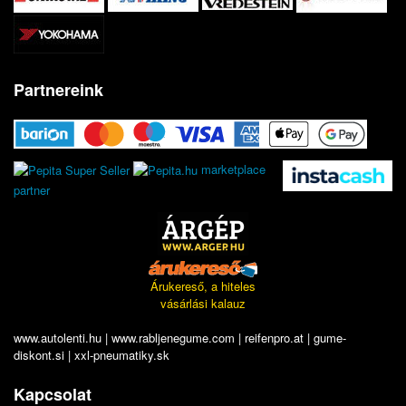
Partnereink
marketplace
partner
Árukereső, a hiteles
vásárlási kalauz
www.autolenti.hu
|
www.rabljenegume.com
|
reifenpro.at
|
gume-
diskont.si
|
xxl-pneumatiky.sk
Kapcsolat