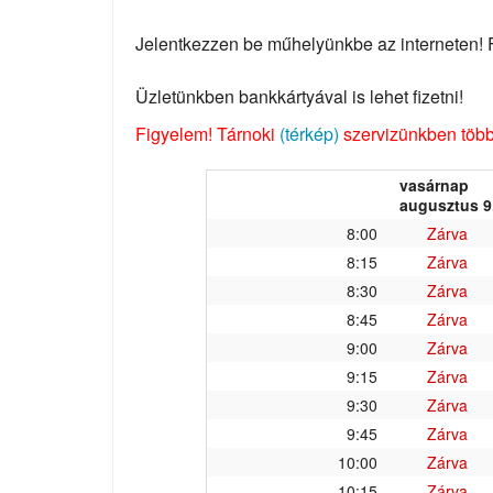
Jelentkezzen be műhelyünkbe az interneten! Fo
Üzletünkben bankkártyával is lehet fizetni!
Figyelem! Tárnoki
(térkép)
szervizünkben több 
vasárnap
augusztus 9
8:00
Zárva
8:15
Zárva
8:30
Zárva
8:45
Zárva
9:00
Zárva
9:15
Zárva
9:30
Zárva
9:45
Zárva
10:00
Zárva
10:15
Zárva