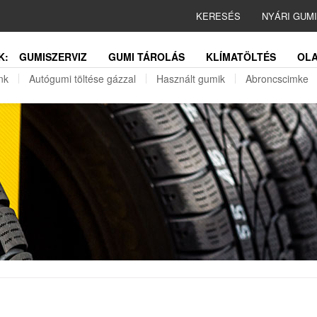
KERESÉS
NYÁRI GUM
K:
GUMISZERVIZ
GUMI TÁROLÁS
KLÍMATÖLTÉS
OLA
nk
Autógumi töltése gázzal
Használt gumik
Abroncscimke