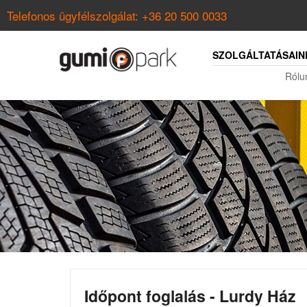
Telefonos ügyfélszolgálat:
+36 20 500 0033
SZOLGÁLTATÁSAIN
Rólu
Időpont foglalás - Lurdy Ház