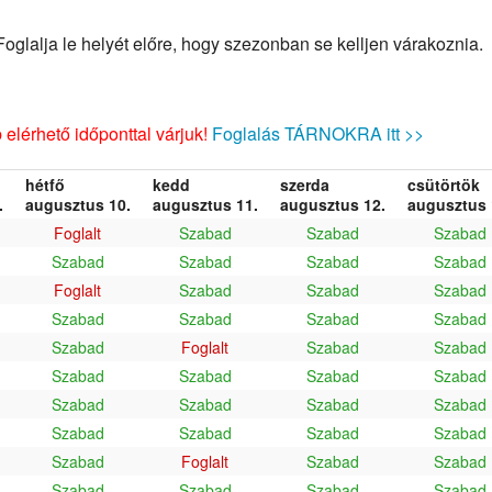
glalja le helyét előre, hogy szezonban se kelljen várakoznia.
elérhető időponttal várjuk!
Foglalás TÁRNOKRA itt >>
hétfő
kedd
szerda
csütörtök
.
augusztus 10.
augusztus 11.
augusztus 12.
augusztus 
Foglalt
Szabad
Szabad
Szabad
Szabad
Szabad
Szabad
Szabad
Foglalt
Szabad
Szabad
Szabad
Szabad
Szabad
Szabad
Szabad
Szabad
Foglalt
Szabad
Szabad
Szabad
Szabad
Szabad
Szabad
Szabad
Szabad
Szabad
Szabad
Szabad
Szabad
Szabad
Szabad
Szabad
Foglalt
Szabad
Szabad
Szabad
Szabad
Szabad
Szabad