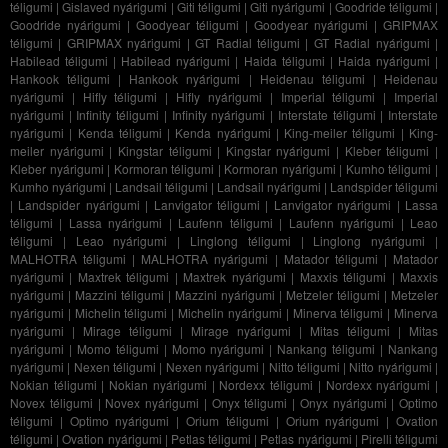
téligumi
|
Gislaved nyárigumi
|
Giti téligumi
|
Giti nyárigumi
|
Goodride téligumi
|
Goodride nyárigumi
|
Goodyear téligumi
|
Goodyear nyárigumi
|
GRIPMAX
téligumi
|
GRIPMAX nyárigumi
|
GT Radial téligumi
|
GT Radial nyárigumi
|
Habilead téligumi
|
Habilead nyárigumi
|
Haida téligumi
|
Haida nyárigumi
|
Hankook téligumi
|
Hankook nyárigumi
|
Heidenau téligumi
|
Heidenau
nyárigumi
|
Hifly téligumi
|
Hifly nyárigumi
|
Imperial téligumi
|
Imperial
nyárigumi
|
Infinity téligumi
|
Infinity nyárigumi
|
Interstate téligumi
|
Interstate
nyárigumi
|
Kenda téligumi
|
Kenda nyárigumi
|
King-meiler téligumi
|
King-
meiler nyárigumi
|
Kingstar téligumi
|
Kingstar nyárigumi
|
Kleber téligumi
|
Kleber nyárigumi
|
Kormoran téligumi
|
Kormoran nyárigumi
|
Kumho téligumi
|
Kumho nyárigumi
|
Landsail téligumi
|
Landsail nyárigumi
|
Landspider téligumi
|
Landspider nyárigumi
|
Lanvigator téligumi
|
Lanvigator nyárigumi
|
Lassa
téligumi
|
Lassa nyárigumi
|
Laufenn téligumi
|
Laufenn nyárigumi
|
Leao
téligumi
|
Leao nyárigumi
|
Linglong téligumi
|
Linglong nyárigumi
|
MALHOTRA téligumi
|
MALHOTRA nyárigumi
|
Matador téligumi
|
Matador
nyárigumi
|
Maxtrek téligumi
|
Maxtrek nyárigumi
|
Maxxis téligumi
|
Maxxis
nyárigumi
|
Mazzini téligumi
|
Mazzini nyárigumi
|
Metzeler téligumi
|
Metzeler
nyárigumi
|
Michelin téligumi
|
Michelin nyárigumi
|
Minerva téligumi
|
Minerva
nyárigumi
|
Mirage téligumi
|
Mirage nyárigumi
|
Mitas téligumi
|
Mitas
nyárigumi
|
Momo téligumi
|
Momo nyárigumi
|
Nankang téligumi
|
Nankang
nyárigumi
|
Nexen téligumi
|
Nexen nyárigumi
|
Nitto téligumi
|
Nitto nyárigumi
|
Nokian téligumi
|
Nokian nyárigumi
|
Nordexx téligumi
|
Nordexx nyárigumi
|
Novex téligumi
|
Novex nyárigumi
|
Onyx téligumi
|
Onyx nyárigumi
|
Optimo
téligumi
|
Optimo nyárigumi
|
Orium téligumi
|
Orium nyárigumi
|
Ovation
téligumi
|
Ovation nyárigumi
|
Petlas téligumi
|
Petlas nyárigumi
|
Pirelli téligumi