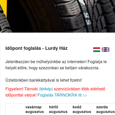
Időpont foglalás - Lurdy Ház
Jelentkezzen be műhelyünkbe az interneten! Foglalja le
helyét előre, hogy szezonban se kelljen várakoznia.
Üzletünkben bankkártyával is lehet fizetni!
Figyelem! Tárnoki
(térkép)
szervizünkben több elérhető
időponttal várjuk!
Foglalás TÁRNOKRA itt >>
vasárnap
hétfő
kedd
szerda
augusztus
augusztus
augusztus
augusztus