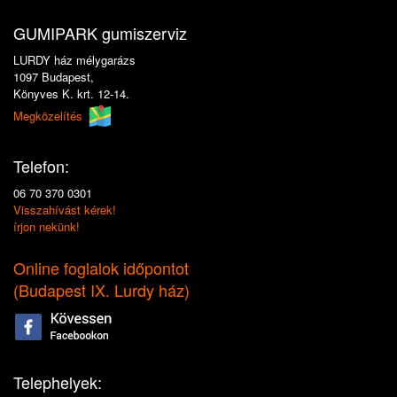
GUMIPARK gumiszerviz
LURDY ház mélygarázs
1097 Budapest,
Könyves K. krt. 12-14.
Megközelítés
Telefon:
06 70 370 0301
Visszahívást kérek!
írjon nekünk!
Online foglalok időpontot
(
Budapest IX. Lurdy ház
)
Telephelyek: