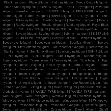
|
Pirelli nyárigumi
|
Platin téligumi
|
Platin nyárigumi
|
Pneus Ovada téligumi
|
Pneus Ovada nyárigumi
|
POINT S téligumi
|
POINT S nyárigumi
|
Powertrac
téligumi
|
Powertrac nyárigumi
|
PREMIORRI téligumi
|
PREMIORRI nyárigumi
|
Radar téligumi
|
Radar nyárigumi
|
RAPID téligumi
|
RAPID nyárigumi
|
Riken
téligumi
|
Riken nyárigumi
|
Roadhog téligumi
|
Roadhog nyárigumi
|
RoadX
téligumi
|
RoadX nyárigumi
|
Rotalla téligumi
|
Rotalla nyárigumi
|
Royal Black
téligumi
|
Royal Black nyárigumi
|
Sailun téligumi
|
Sailun nyárigumi
|
Sava
téligumi
|
Sava nyárigumi
|
Sebring téligumi
|
Sebring nyárigumi
|
SEIBERLING
téligumi
|
SEIBERLING nyárigumi
|
Semperit téligumi
|
Semperit nyárigumi
|
Speedways téligumi
|
Speedways nyárigumi
|
Sportiva téligumi
|
Sportiva
nyárigumi
|
Star Performer téligumi
|
Star Performer nyárigumi
|
Starfire téligumi
|
Starfire nyárigumi
|
Sumitomo téligumi
|
Sumitomo nyárigumi
|
SUN-F téligumi
|
SUN-F nyárigumi
|
Sunfull téligumi
|
Sunfull nyárigumi
|
Superia téligumi
|
Superia nyárigumi
|
Taurus téligumi
|
Taurus nyárigumi
|
Tigar téligumi
|
Tigar
nyárigumi
|
Tomket téligumi
|
Tomket nyárigumi
|
Torque téligumi
|
Torque
nyárigumi
|
Tourador téligumi
|
Tourador nyárigumi
|
Toyo téligumi
|
Toyo
nyárigumi
|
Tracmax téligumi
|
Tracmax nyárigumi
|
Triangle téligumi
|
Triangle
nyárigumi
|
Tristar téligumi
|
Tristar nyárigumi
|
Unigrip téligumi
|
Unigrip
nyárigumi
|
Uniroyal téligumi
|
Uniroyal nyárigumi
|
Vee Rubber téligumi
|
Vee
Rubber nyárigumi
|
Viking téligumi
|
Viking nyárigumi
|
Vredestein téligumi
|
Vredestein nyárigumi
|
WANDA TYRE téligumi
|
WANDA TYRE nyárigumi
|
Wanli téligumi
|
Wanli nyárigumi
|
Westlake téligumi
|
Westlake nyárigumi
|
Windforce téligumi
|
Windforce nyárigumi
|
Windpower téligumi
|
Windpower
nyárigumi
|
Yokohama téligumi
|
Yokohama nyárigumi
|
Zeetex téligumi
|
Zeetex nyárigumi
|
Zeta téligumi
|
Zeta nyárigumi
|
Ziarelli téligumi
|
Ziarelli