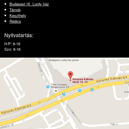
Budapest IX. Lurdy ház
Tárnok
Keszthely
Rédics
Nyitvatartás:
H-P: 8-18
Szo: 8-18