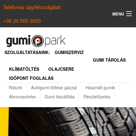
Telefonos ügyfélszolgálat:
MENU
+36 20 500 0033
KERESÉS
NYÁRI GUMI KERESŐ
SZOLGÁLTATÁSAINK:
GUMISZERVIZ
GUMI TÁROLÁS
TÉLI GUMI KERESŐ
KLÍMATÖLTÉS
OLAJCSERE
BELÉPÉS
IDŐPONT FOGLALÁS
REGISZTRÁCIÓ
Rólunk
Autógumi töltése gázzal
Használt gumik
Abroncscimke
Gumi kiszállítás
Részletfizetés