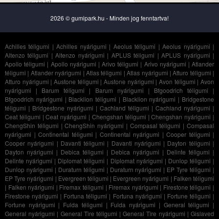
2026 © gumipark.hu - Minden jog fenntartva!
Achilles téligumi
|
Achilles nyárigumi
|
Aeolus téligumi
|
Aeolus nyárigumi
|
Altenzo téligumi
|
Altenzo nyárigumi
|
APLUS téligumi
|
APLUS nyárigumi
|
Apollo téligumi
|
Apollo nyárigumi
|
Arivo téligumi
|
Arivo nyárigumi
|
Atlander
téligumi
|
Atlander nyárigumi
|
Atlas téligumi
|
Atlas nyárigumi
|
Atturo téligumi
|
Atturo nyárigumi
|
Austone téligumi
|
Austone nyárigumi
|
Avon téligumi
|
Avon
nyárigumi
|
Barum téligumi
|
Barum nyárigumi
|
Bfgoodrich téligumi
|
Bfgoodrich nyárigumi
|
Blacklion téligumi
|
Blacklion nyárigumi
|
Bridgestone
téligumi
|
Bridgestone nyárigumi
|
Cachland téligumi
|
Cachland nyárigumi
|
Ceat téligumi
|
Ceat nyárigumi
|
Chengshan téligumi
|
Chengshan nyárigumi
|
ChengShin téligumi
|
ChengShin nyárigumi
|
Compasal téligumi
|
Compasal
nyárigumi
|
Continental téligumi
|
Continental nyárigumi
|
Cooper téligumi
|
Cooper nyárigumi
|
Davanti téligumi
|
Davanti nyárigumi
|
Dayton téligumi
|
Dayton nyárigumi
|
Debica téligumi
|
Debica nyárigumi
|
Delinte téligumi
|
Delinte nyárigumi
|
Diplomat téligumi
|
Diplomat nyárigumi
|
Dunlop téligumi
|
Dunlop nyárigumi
|
Duraturn téligumi
|
Duraturn nyárigumi
|
EP Tyre téligumi
|
EP Tyre nyárigumi
|
Evergreen téligumi
|
Evergreen nyárigumi
|
Falken téligumi
|
Falken nyárigumi
|
Firemax téligumi
|
Firemax nyárigumi
|
Firestone téligumi
|
Firestone nyárigumi
|
Fortuna téligumi
|
Fortuna nyárigumi
|
Fortune téligumi
|
Fortune nyárigumi
|
Fulda téligumi
|
Fulda nyárigumi
|
General téligumi
|
General nyárigumi
|
General Tire téligumi
|
General Tire nyárigumi
|
Gislaved