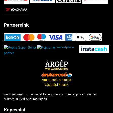
Partnereink
marketplace
partner
Árukereső, a hiteles
vásárlási kalauz
www.autolenti.hu
|
www.rabljenegume.com
|
reifenpro.at
|
gume-
diskont.si
|
xxl-pneumatiky.sk
Kapcsolat