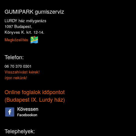
GUMIPARK gumiszerviz
LURDY ház mélygarázs
1097 Budapest,
Könyves K. krt. 12-14.
Megközelítés
Telefon:
06 70 370 0301
Visszahívást kérek!
írjon nekünk!
Online foglalok időpontot
(
Budapest IX. Lurdy ház
)
Telephelyek: