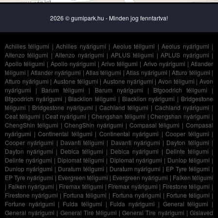
2026 © gumipark.hu - Minden jog fenntartva!
Achilles téligumi
|
Achilles nyárigumi
|
Aeolus téligumi
|
Aeolus nyárigumi
|
Altenzo téligumi
|
Altenzo nyárigumi
|
APLUS téligumi
|
APLUS nyárigumi
|
Apollo téligumi
|
Apollo nyárigumi
|
Arivo téligumi
|
Arivo nyárigumi
|
Atlander
téligumi
|
Atlander nyárigumi
|
Atlas téligumi
|
Atlas nyárigumi
|
Atturo téligumi
|
Atturo nyárigumi
|
Austone téligumi
|
Austone nyárigumi
|
Avon téligumi
|
Avon
nyárigumi
|
Barum téligumi
|
Barum nyárigumi
|
Bfgoodrich téligumi
|
Bfgoodrich nyárigumi
|
Blacklion téligumi
|
Blacklion nyárigumi
|
Bridgestone
téligumi
|
Bridgestone nyárigumi
|
Cachland téligumi
|
Cachland nyárigumi
|
Ceat téligumi
|
Ceat nyárigumi
|
Chengshan téligumi
|
Chengshan nyárigumi
|
ChengShin téligumi
|
ChengShin nyárigumi
|
Compasal téligumi
|
Compasal
nyárigumi
|
Continental téligumi
|
Continental nyárigumi
|
Cooper téligumi
|
Cooper nyárigumi
|
Davanti téligumi
|
Davanti nyárigumi
|
Dayton téligumi
|
Dayton nyárigumi
|
Debica téligumi
|
Debica nyárigumi
|
Delinte téligumi
|
Delinte nyárigumi
|
Diplomat téligumi
|
Diplomat nyárigumi
|
Dunlop téligumi
|
Dunlop nyárigumi
|
Duraturn téligumi
|
Duraturn nyárigumi
|
EP Tyre téligumi
|
EP Tyre nyárigumi
|
Evergreen téligumi
|
Evergreen nyárigumi
|
Falken téligumi
|
Falken nyárigumi
|
Firemax téligumi
|
Firemax nyárigumi
|
Firestone téligumi
|
Firestone nyárigumi
|
Fortuna téligumi
|
Fortuna nyárigumi
|
Fortune téligumi
|
Fortune nyárigumi
|
Fulda téligumi
|
Fulda nyárigumi
|
General téligumi
|
General nyárigumi
|
General Tire téligumi
|
General Tire nyárigumi
|
Gislaved