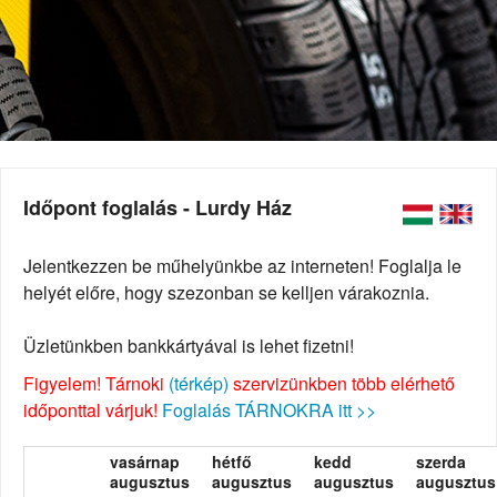
Időpont foglalás - Lurdy Ház
Jelentkezzen be műhelyünkbe az interneten! Foglalja le
helyét előre, hogy szezonban se kelljen várakoznia.
Üzletünkben bankkártyával is lehet fizetni!
Figyelem! Tárnoki
(térkép)
szervizünkben több elérhető
időponttal várjuk!
Foglalás TÁRNOKRA itt >>
vasárnap
hétfő
kedd
szerda
augusztus
augusztus
augusztus
augusztus