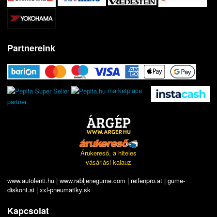
Partnereink
marketplace
partner
Árukereső, a hiteles
vásárlási kalauz
www.autolenti.hu
|
www.rabljenegume.com
|
reifenpro.at
|
gume-
diskont.si
|
xxl-pneumatiky.sk
Kapcsolat