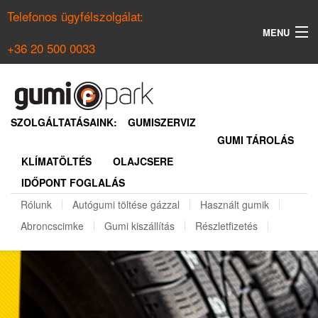
Telefonos ügyfélszolgálat:
MENU
+36 20 500 0033
KERESÉS
NYÁRI GUMI KERESŐ
SZOLGÁLTATÁSAINK:
GUMISZERVIZ
GUMI TÁROLÁS
TÉLI GUMI KERESŐ
KLÍMATÖLTÉS
OLAJCSERE
BELÉPÉS
IDŐPONT FOGLALÁS
REGISZTRÁCIÓ
Rólunk
Autógumi töltése gázzal
Használt gumik
Abroncscimke
Gumi kiszállítás
Részletfizetés