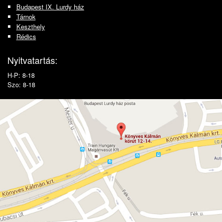
Budapest IX. Lurdy ház
Tárnok
Keszthely
Rédics
Nyitvatartás:
H-P: 8-18
Szo: 8-18