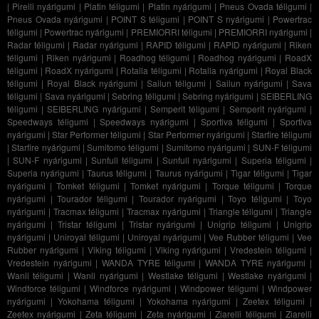
|
Pirelli nyárigumi
|
Platin téligumi
|
Platin nyárigumi
|
Pneus Ovada téligumi
|
Pneus Ovada nyárigumi
|
POINT S téligumi
|
POINT S nyárigumi
|
Powertrac
téligumi
|
Powertrac nyárigumi
|
PREMIORRI téligumi
|
PREMIORRI nyárigumi
|
Radar téligumi
|
Radar nyárigumi
|
RAPID téligumi
|
RAPID nyárigumi
|
Riken
téligumi
|
Riken nyárigumi
|
Roadhog téligumi
|
Roadhog nyárigumi
|
RoadX
téligumi
|
RoadX nyárigumi
|
Rotalla téligumi
|
Rotalla nyárigumi
|
Royal Black
téligumi
|
Royal Black nyárigumi
|
Sailun téligumi
|
Sailun nyárigumi
|
Sava
téligumi
|
Sava nyárigumi
|
Sebring téligumi
|
Sebring nyárigumi
|
SEIBERLING
téligumi
|
SEIBERLING nyárigumi
|
Semperit téligumi
|
Semperit nyárigumi
|
Speedways téligumi
|
Speedways nyárigumi
|
Sportiva téligumi
|
Sportiva
nyárigumi
|
Star Performer téligumi
|
Star Performer nyárigumi
|
Starfire téligumi
|
Starfire nyárigumi
|
Sumitomo téligumi
|
Sumitomo nyárigumi
|
SUN-F téligumi
|
SUN-F nyárigumi
|
Sunfull téligumi
|
Sunfull nyárigumi
|
Superia téligumi
|
Superia nyárigumi
|
Taurus téligumi
|
Taurus nyárigumi
|
Tigar téligumi
|
Tigar
nyárigumi
|
Tomket téligumi
|
Tomket nyárigumi
|
Torque téligumi
|
Torque
nyárigumi
|
Tourador téligumi
|
Tourador nyárigumi
|
Toyo téligumi
|
Toyo
nyárigumi
|
Tracmax téligumi
|
Tracmax nyárigumi
|
Triangle téligumi
|
Triangle
nyárigumi
|
Tristar téligumi
|
Tristar nyárigumi
|
Unigrip téligumi
|
Unigrip
nyárigumi
|
Uniroyal téligumi
|
Uniroyal nyárigumi
|
Vee Rubber téligumi
|
Vee
Rubber nyárigumi
|
Viking téligumi
|
Viking nyárigumi
|
Vredestein téligumi
|
Vredestein nyárigumi
|
WANDA TYRE téligumi
|
WANDA TYRE nyárigumi
|
Wanli téligumi
|
Wanli nyárigumi
|
Westlake téligumi
|
Westlake nyárigumi
|
Windforce téligumi
|
Windforce nyárigumi
|
Windpower téligumi
|
Windpower
nyárigumi
|
Yokohama téligumi
|
Yokohama nyárigumi
|
Zeetex téligumi
|
Zeetex nyárigumi
|
Zeta téligumi
|
Zeta nyárigumi
|
Ziarelli téligumi
|
Ziarelli