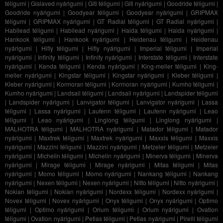
téligumi
|
Gislaved nyárigumi
|
Giti téligumi
|
Giti nyárigumi
|
Goodride téligumi
|
Goodride nyárigumi
|
Goodyear téligumi
|
Goodyear nyárigumi
|
GRIPMAX
téligumi
|
GRIPMAX nyárigumi
|
GT Radial téligumi
|
GT Radial nyárigumi
|
Habilead téligumi
|
Habilead nyárigumi
|
Haida téligumi
|
Haida nyárigumi
|
Hankook téligumi
|
Hankook nyárigumi
|
Heidenau téligumi
|
Heidenau
nyárigumi
|
Hifly téligumi
|
Hifly nyárigumi
|
Imperial téligumi
|
Imperial
nyárigumi
|
Infinity téligumi
|
Infinity nyárigumi
|
Interstate téligumi
|
Interstate
nyárigumi
|
Kenda téligumi
|
Kenda nyárigumi
|
King-meiler téligumi
|
King-
meiler nyárigumi
|
Kingstar téligumi
|
Kingstar nyárigumi
|
Kleber téligumi
|
Kleber nyárigumi
|
Kormoran téligumi
|
Kormoran nyárigumi
|
Kumho téligumi
|
Kumho nyárigumi
|
Landsail téligumi
|
Landsail nyárigumi
|
Landspider téligumi
|
Landspider nyárigumi
|
Lanvigator téligumi
|
Lanvigator nyárigumi
|
Lassa
téligumi
|
Lassa nyárigumi
|
Laufenn téligumi
|
Laufenn nyárigumi
|
Leao
téligumi
|
Leao nyárigumi
|
Linglong téligumi
|
Linglong nyárigumi
|
MALHOTRA téligumi
|
MALHOTRA nyárigumi
|
Matador téligumi
|
Matador
nyárigumi
|
Maxtrek téligumi
|
Maxtrek nyárigumi
|
Maxxis téligumi
|
Maxxis
nyárigumi
|
Mazzini téligumi
|
Mazzini nyárigumi
|
Metzeler téligumi
|
Metzeler
nyárigumi
|
Michelin téligumi
|
Michelin nyárigumi
|
Minerva téligumi
|
Minerva
nyárigumi
|
Mirage téligumi
|
Mirage nyárigumi
|
Mitas téligumi
|
Mitas
nyárigumi
|
Momo téligumi
|
Momo nyárigumi
|
Nankang téligumi
|
Nankang
nyárigumi
|
Nexen téligumi
|
Nexen nyárigumi
|
Nitto téligumi
|
Nitto nyárigumi
|
Nokian téligumi
|
Nokian nyárigumi
|
Nordexx téligumi
|
Nordexx nyárigumi
|
Novex téligumi
|
Novex nyárigumi
|
Onyx téligumi
|
Onyx nyárigumi
|
Optimo
téligumi
|
Optimo nyárigumi
|
Orium téligumi
|
Orium nyárigumi
|
Ovation
téligumi
|
Ovation nyárigumi
|
Petlas téligumi
|
Petlas nyárigumi
|
Pirelli téligumi