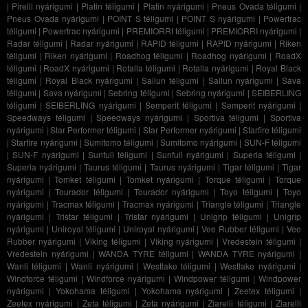
|
Pirelli nyárigumi
|
Platin téligumi
|
Platin nyárigumi
|
Pneus Ovada téligumi
|
Pneus Ovada nyárigumi
|
POINT S téligumi
|
POINT S nyárigumi
|
Powertrac
téligumi
|
Powertrac nyárigumi
|
PREMIORRI téligumi
|
PREMIORRI nyárigumi
|
Radar téligumi
|
Radar nyárigumi
|
RAPID téligumi
|
RAPID nyárigumi
|
Riken
téligumi
|
Riken nyárigumi
|
Roadhog téligumi
|
Roadhog nyárigumi
|
RoadX
téligumi
|
RoadX nyárigumi
|
Rotalla téligumi
|
Rotalla nyárigumi
|
Royal Black
téligumi
|
Royal Black nyárigumi
|
Sailun téligumi
|
Sailun nyárigumi
|
Sava
téligumi
|
Sava nyárigumi
|
Sebring téligumi
|
Sebring nyárigumi
|
SEIBERLING
téligumi
|
SEIBERLING nyárigumi
|
Semperit téligumi
|
Semperit nyárigumi
|
Speedways téligumi
|
Speedways nyárigumi
|
Sportiva téligumi
|
Sportiva
nyárigumi
|
Star Performer téligumi
|
Star Performer nyárigumi
|
Starfire téligumi
|
Starfire nyárigumi
|
Sumitomo téligumi
|
Sumitomo nyárigumi
|
SUN-F téligumi
|
SUN-F nyárigumi
|
Sunfull téligumi
|
Sunfull nyárigumi
|
Superia téligumi
|
Superia nyárigumi
|
Taurus téligumi
|
Taurus nyárigumi
|
Tigar téligumi
|
Tigar
nyárigumi
|
Tomket téligumi
|
Tomket nyárigumi
|
Torque téligumi
|
Torque
nyárigumi
|
Tourador téligumi
|
Tourador nyárigumi
|
Toyo téligumi
|
Toyo
nyárigumi
|
Tracmax téligumi
|
Tracmax nyárigumi
|
Triangle téligumi
|
Triangle
nyárigumi
|
Tristar téligumi
|
Tristar nyárigumi
|
Unigrip téligumi
|
Unigrip
nyárigumi
|
Uniroyal téligumi
|
Uniroyal nyárigumi
|
Vee Rubber téligumi
|
Vee
Rubber nyárigumi
|
Viking téligumi
|
Viking nyárigumi
|
Vredestein téligumi
|
Vredestein nyárigumi
|
WANDA TYRE téligumi
|
WANDA TYRE nyárigumi
|
Wanli téligumi
|
Wanli nyárigumi
|
Westlake téligumi
|
Westlake nyárigumi
|
Windforce téligumi
|
Windforce nyárigumi
|
Windpower téligumi
|
Windpower
nyárigumi
|
Yokohama téligumi
|
Yokohama nyárigumi
|
Zeetex téligumi
|
Zeetex nyárigumi
|
Zeta téligumi
|
Zeta nyárigumi
|
Ziarelli téligumi
|
Ziarelli