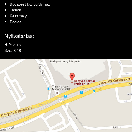
Budapest IX. Lurdy ház
Tárnok
Keszthely
Rédics
Nyitvatartás:
H-P: 8-18
Szo: 8-18