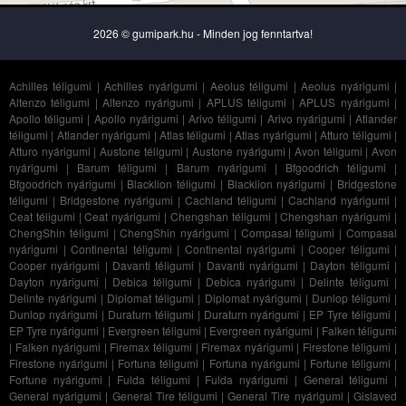
2026 © gumipark.hu - Minden jog fenntartva!
Achilles téligumi
|
Achilles nyárigumi
|
Aeolus téligumi
|
Aeolus nyárigumi
|
Altenzo téligumi
|
Altenzo nyárigumi
|
APLUS téligumi
|
APLUS nyárigumi
|
Apollo téligumi
|
Apollo nyárigumi
|
Arivo téligumi
|
Arivo nyárigumi
|
Atlander
téligumi
|
Atlander nyárigumi
|
Atlas téligumi
|
Atlas nyárigumi
|
Atturo téligumi
|
Atturo nyárigumi
|
Austone téligumi
|
Austone nyárigumi
|
Avon téligumi
|
Avon
nyárigumi
|
Barum téligumi
|
Barum nyárigumi
|
Bfgoodrich téligumi
|
Bfgoodrich nyárigumi
|
Blacklion téligumi
|
Blacklion nyárigumi
|
Bridgestone
téligumi
|
Bridgestone nyárigumi
|
Cachland téligumi
|
Cachland nyárigumi
|
Ceat téligumi
|
Ceat nyárigumi
|
Chengshan téligumi
|
Chengshan nyárigumi
|
ChengShin téligumi
|
ChengShin nyárigumi
|
Compasal téligumi
|
Compasal
nyárigumi
|
Continental téligumi
|
Continental nyárigumi
|
Cooper téligumi
|
Cooper nyárigumi
|
Davanti téligumi
|
Davanti nyárigumi
|
Dayton téligumi
|
Dayton nyárigumi
|
Debica téligumi
|
Debica nyárigumi
|
Delinte téligumi
|
Delinte nyárigumi
|
Diplomat téligumi
|
Diplomat nyárigumi
|
Dunlop téligumi
|
Dunlop nyárigumi
|
Duraturn téligumi
|
Duraturn nyárigumi
|
EP Tyre téligumi
|
EP Tyre nyárigumi
|
Evergreen téligumi
|
Evergreen nyárigumi
|
Falken téligumi
|
Falken nyárigumi
|
Firemax téligumi
|
Firemax nyárigumi
|
Firestone téligumi
|
Firestone nyárigumi
|
Fortuna téligumi
|
Fortuna nyárigumi
|
Fortune téligumi
|
Fortune nyárigumi
|
Fulda téligumi
|
Fulda nyárigumi
|
General téligumi
|
General nyárigumi
|
General Tire téligumi
|
General Tire nyárigumi
|
Gislaved