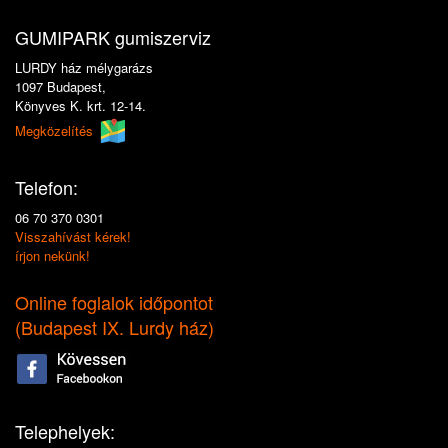
GUMIPARK gumiszerviz
LURDY ház mélygarázs
1097 Budapest,
Könyves K. krt. 12-14.
Megközelítés
Telefon:
06 70 370 0301
Visszahívást kérek!
írjon nekünk!
Online foglalok időpontot
(
Budapest IX. Lurdy ház
)
Telephelyek: