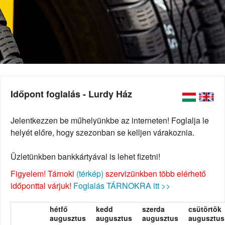
Időpont foglalás - Lurdy Ház
Jelentkezzen be műhelyünkbe az interneten! Foglalja le
helyét előre, hogy szezonban se kelljen várakoznia.
Üzletünkben bankkártyával is lehet fizetni!
Figyelem! Tárnoki
(térkép)
szervizünkben több elérhető
időponttal várjuk!
Foglalás TÁRNOKRA itt >>
hétfő
kedd
szerda
csütörtök
augusztus
augusztus
augusztus
augusztus