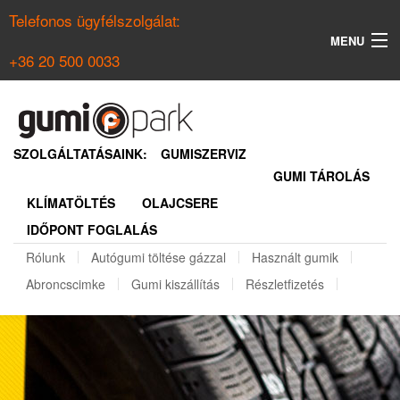
Telefonos ügyfélszolgálat:
MENU
+36 20 500 0033
KERESÉS
NYÁRI GUMI KERESŐ
SZOLGÁLTATÁSAINK:
GUMISZERVIZ
GUMI TÁROLÁS
TÉLI GUMI KERESŐ
KLÍMATÖLTÉS
OLAJCSERE
BELÉPÉS
IDŐPONT FOGLALÁS
REGISZTRÁCIÓ
Rólunk
Autógumi töltése gázzal
Használt gumik
Abroncscimke
Gumi kiszállítás
Részletfizetés