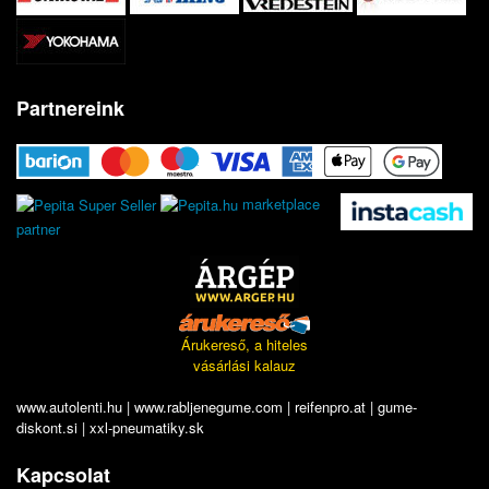
Partnereink
marketplace
partner
Árukereső, a hiteles
vásárlási kalauz
www.autolenti.hu
|
www.rabljenegume.com
|
reifenpro.at
|
gume-
diskont.si
|
xxl-pneumatiky.sk
Kapcsolat