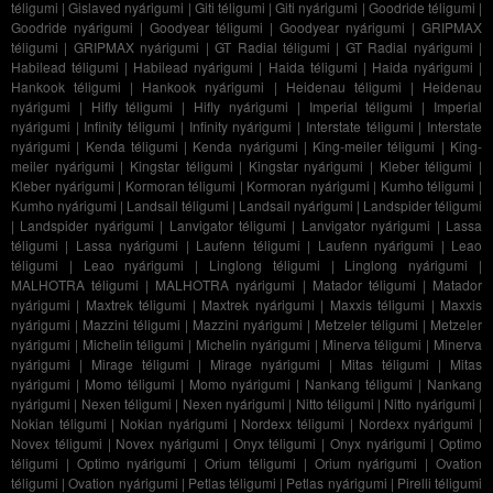
téligumi
|
Gislaved nyárigumi
|
Giti téligumi
|
Giti nyárigumi
|
Goodride téligumi
|
Goodride nyárigumi
|
Goodyear téligumi
|
Goodyear nyárigumi
|
GRIPMAX
téligumi
|
GRIPMAX nyárigumi
|
GT Radial téligumi
|
GT Radial nyárigumi
|
Habilead téligumi
|
Habilead nyárigumi
|
Haida téligumi
|
Haida nyárigumi
|
Hankook téligumi
|
Hankook nyárigumi
|
Heidenau téligumi
|
Heidenau
nyárigumi
|
Hifly téligumi
|
Hifly nyárigumi
|
Imperial téligumi
|
Imperial
nyárigumi
|
Infinity téligumi
|
Infinity nyárigumi
|
Interstate téligumi
|
Interstate
nyárigumi
|
Kenda téligumi
|
Kenda nyárigumi
|
King-meiler téligumi
|
King-
meiler nyárigumi
|
Kingstar téligumi
|
Kingstar nyárigumi
|
Kleber téligumi
|
Kleber nyárigumi
|
Kormoran téligumi
|
Kormoran nyárigumi
|
Kumho téligumi
|
Kumho nyárigumi
|
Landsail téligumi
|
Landsail nyárigumi
|
Landspider téligumi
|
Landspider nyárigumi
|
Lanvigator téligumi
|
Lanvigator nyárigumi
|
Lassa
téligumi
|
Lassa nyárigumi
|
Laufenn téligumi
|
Laufenn nyárigumi
|
Leao
téligumi
|
Leao nyárigumi
|
Linglong téligumi
|
Linglong nyárigumi
|
MALHOTRA téligumi
|
MALHOTRA nyárigumi
|
Matador téligumi
|
Matador
nyárigumi
|
Maxtrek téligumi
|
Maxtrek nyárigumi
|
Maxxis téligumi
|
Maxxis
nyárigumi
|
Mazzini téligumi
|
Mazzini nyárigumi
|
Metzeler téligumi
|
Metzeler
nyárigumi
|
Michelin téligumi
|
Michelin nyárigumi
|
Minerva téligumi
|
Minerva
nyárigumi
|
Mirage téligumi
|
Mirage nyárigumi
|
Mitas téligumi
|
Mitas
nyárigumi
|
Momo téligumi
|
Momo nyárigumi
|
Nankang téligumi
|
Nankang
nyárigumi
|
Nexen téligumi
|
Nexen nyárigumi
|
Nitto téligumi
|
Nitto nyárigumi
|
Nokian téligumi
|
Nokian nyárigumi
|
Nordexx téligumi
|
Nordexx nyárigumi
|
Novex téligumi
|
Novex nyárigumi
|
Onyx téligumi
|
Onyx nyárigumi
|
Optimo
téligumi
|
Optimo nyárigumi
|
Orium téligumi
|
Orium nyárigumi
|
Ovation
téligumi
|
Ovation nyárigumi
|
Petlas téligumi
|
Petlas nyárigumi
|
Pirelli téligumi