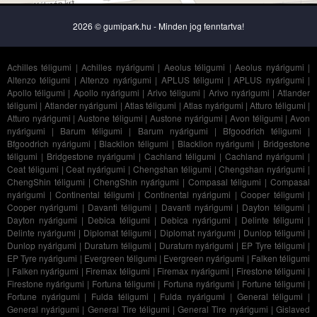
2026 © gumipark.hu - Minden jog fenntartva!
Achilles téligumi
|
Achilles nyárigumi
|
Aeolus téligumi
|
Aeolus nyárigumi
|
Altenzo téligumi
|
Altenzo nyárigumi
|
APLUS téligumi
|
APLUS nyárigumi
|
Apollo téligumi
|
Apollo nyárigumi
|
Arivo téligumi
|
Arivo nyárigumi
|
Atlander
téligumi
|
Atlander nyárigumi
|
Atlas téligumi
|
Atlas nyárigumi
|
Atturo téligumi
|
Atturo nyárigumi
|
Austone téligumi
|
Austone nyárigumi
|
Avon téligumi
|
Avon
nyárigumi
|
Barum téligumi
|
Barum nyárigumi
|
Bfgoodrich téligumi
|
Bfgoodrich nyárigumi
|
Blacklion téligumi
|
Blacklion nyárigumi
|
Bridgestone
téligumi
|
Bridgestone nyárigumi
|
Cachland téligumi
|
Cachland nyárigumi
|
Ceat téligumi
|
Ceat nyárigumi
|
Chengshan téligumi
|
Chengshan nyárigumi
|
ChengShin téligumi
|
ChengShin nyárigumi
|
Compasal téligumi
|
Compasal
nyárigumi
|
Continental téligumi
|
Continental nyárigumi
|
Cooper téligumi
|
Cooper nyárigumi
|
Davanti téligumi
|
Davanti nyárigumi
|
Dayton téligumi
|
Dayton nyárigumi
|
Debica téligumi
|
Debica nyárigumi
|
Delinte téligumi
|
Delinte nyárigumi
|
Diplomat téligumi
|
Diplomat nyárigumi
|
Dunlop téligumi
|
Dunlop nyárigumi
|
Duraturn téligumi
|
Duraturn nyárigumi
|
EP Tyre téligumi
|
EP Tyre nyárigumi
|
Evergreen téligumi
|
Evergreen nyárigumi
|
Falken téligumi
|
Falken nyárigumi
|
Firemax téligumi
|
Firemax nyárigumi
|
Firestone téligumi
|
Firestone nyárigumi
|
Fortuna téligumi
|
Fortuna nyárigumi
|
Fortune téligumi
|
Fortune nyárigumi
|
Fulda téligumi
|
Fulda nyárigumi
|
General téligumi
|
General nyárigumi
|
General Tire téligumi
|
General Tire nyárigumi
|
Gislaved