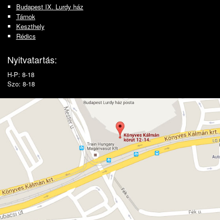
Budapest IX. Lurdy ház
Tárnok
Keszthely
Rédics
Nyitvatartás:
H-P: 8-18
Szo: 8-18