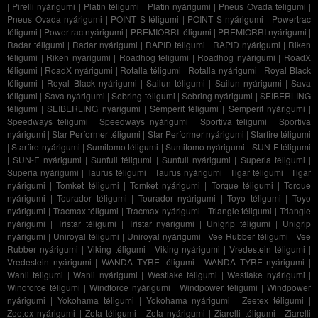
|
Pirelli nyárigumi
|
Platin téligumi
|
Platin nyárigumi
|
Pneus Ovada téligumi
|
Pneus Ovada nyárigumi
|
POINT S téligumi
|
POINT S nyárigumi
|
Powertrac
téligumi
|
Powertrac nyárigumi
|
PREMIORRI téligumi
|
PREMIORRI nyárigumi
|
Radar téligumi
|
Radar nyárigumi
|
RAPID téligumi
|
RAPID nyárigumi
|
Riken
téligumi
|
Riken nyárigumi
|
Roadhog téligumi
|
Roadhog nyárigumi
|
RoadX
téligumi
|
RoadX nyárigumi
|
Rotalla téligumi
|
Rotalla nyárigumi
|
Royal Black
téligumi
|
Royal Black nyárigumi
|
Sailun téligumi
|
Sailun nyárigumi
|
Sava
téligumi
|
Sava nyárigumi
|
Sebring téligumi
|
Sebring nyárigumi
|
SEIBERLING
téligumi
|
SEIBERLING nyárigumi
|
Semperit téligumi
|
Semperit nyárigumi
|
Speedways téligumi
|
Speedways nyárigumi
|
Sportiva téligumi
|
Sportiva
nyárigumi
|
Star Performer téligumi
|
Star Performer nyárigumi
|
Starfire téligumi
|
Starfire nyárigumi
|
Sumitomo téligumi
|
Sumitomo nyárigumi
|
SUN-F téligumi
|
SUN-F nyárigumi
|
Sunfull téligumi
|
Sunfull nyárigumi
|
Superia téligumi
|
Superia nyárigumi
|
Taurus téligumi
|
Taurus nyárigumi
|
Tigar téligumi
|
Tigar
nyárigumi
|
Tomket téligumi
|
Tomket nyárigumi
|
Torque téligumi
|
Torque
nyárigumi
|
Tourador téligumi
|
Tourador nyárigumi
|
Toyo téligumi
|
Toyo
nyárigumi
|
Tracmax téligumi
|
Tracmax nyárigumi
|
Triangle téligumi
|
Triangle
nyárigumi
|
Tristar téligumi
|
Tristar nyárigumi
|
Unigrip téligumi
|
Unigrip
nyárigumi
|
Uniroyal téligumi
|
Uniroyal nyárigumi
|
Vee Rubber téligumi
|
Vee
Rubber nyárigumi
|
Viking téligumi
|
Viking nyárigumi
|
Vredestein téligumi
|
Vredestein nyárigumi
|
WANDA TYRE téligumi
|
WANDA TYRE nyárigumi
|
Wanli téligumi
|
Wanli nyárigumi
|
Westlake téligumi
|
Westlake nyárigumi
|
Windforce téligumi
|
Windforce nyárigumi
|
Windpower téligumi
|
Windpower
nyárigumi
|
Yokohama téligumi
|
Yokohama nyárigumi
|
Zeetex téligumi
|
Zeetex nyárigumi
|
Zeta téligumi
|
Zeta nyárigumi
|
Ziarelli téligumi
|
Ziarelli