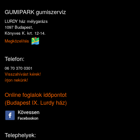
GUMIPARK gumiszerviz
LURDY ház mélygarázs
1097 Budapest,
Könyves K. krt. 12-14.
Megközelítés
Telefon:
06 70 370 0301
Visszahívást kérek!
írjon nekünk!
Online foglalok időpontot
(
Budapest IX. Lurdy ház
)
Telephelyek: