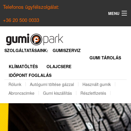
Telefonos ügyfélszolgálat:
MENU
+36 20 500 0033
KERESÉS
NYÁRI GUMI KERESŐ
SZOLGÁLTATÁSAINK:
GUMISZERVIZ
GUMI TÁROLÁS
TÉLI GUMI KERESŐ
KLÍMATÖLTÉS
OLAJCSERE
BELÉPÉS
IDŐPONT FOGLALÁS
REGISZTRÁCIÓ
Rólunk
Autógumi töltése gázzal
Használt gumik
Abroncscimke
Gumi kiszállítás
Részletfizetés