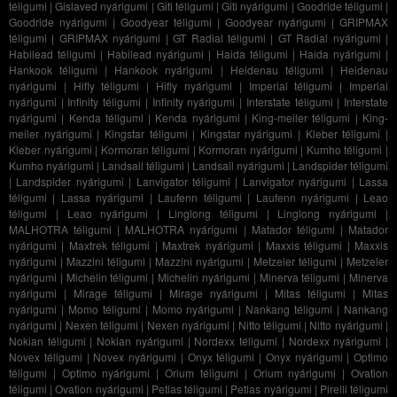
téligumi
|
Gislaved nyárigumi
|
Giti téligumi
|
Giti nyárigumi
|
Goodride téligumi
|
Goodride nyárigumi
|
Goodyear téligumi
|
Goodyear nyárigumi
|
GRIPMAX
téligumi
|
GRIPMAX nyárigumi
|
GT Radial téligumi
|
GT Radial nyárigumi
|
Habilead téligumi
|
Habilead nyárigumi
|
Haida téligumi
|
Haida nyárigumi
|
Hankook téligumi
|
Hankook nyárigumi
|
Heidenau téligumi
|
Heidenau
nyárigumi
|
Hifly téligumi
|
Hifly nyárigumi
|
Imperial téligumi
|
Imperial
nyárigumi
|
Infinity téligumi
|
Infinity nyárigumi
|
Interstate téligumi
|
Interstate
nyárigumi
|
Kenda téligumi
|
Kenda nyárigumi
|
King-meiler téligumi
|
King-
meiler nyárigumi
|
Kingstar téligumi
|
Kingstar nyárigumi
|
Kleber téligumi
|
Kleber nyárigumi
|
Kormoran téligumi
|
Kormoran nyárigumi
|
Kumho téligumi
|
Kumho nyárigumi
|
Landsail téligumi
|
Landsail nyárigumi
|
Landspider téligumi
|
Landspider nyárigumi
|
Lanvigator téligumi
|
Lanvigator nyárigumi
|
Lassa
téligumi
|
Lassa nyárigumi
|
Laufenn téligumi
|
Laufenn nyárigumi
|
Leao
téligumi
|
Leao nyárigumi
|
Linglong téligumi
|
Linglong nyárigumi
|
MALHOTRA téligumi
|
MALHOTRA nyárigumi
|
Matador téligumi
|
Matador
nyárigumi
|
Maxtrek téligumi
|
Maxtrek nyárigumi
|
Maxxis téligumi
|
Maxxis
nyárigumi
|
Mazzini téligumi
|
Mazzini nyárigumi
|
Metzeler téligumi
|
Metzeler
nyárigumi
|
Michelin téligumi
|
Michelin nyárigumi
|
Minerva téligumi
|
Minerva
nyárigumi
|
Mirage téligumi
|
Mirage nyárigumi
|
Mitas téligumi
|
Mitas
nyárigumi
|
Momo téligumi
|
Momo nyárigumi
|
Nankang téligumi
|
Nankang
nyárigumi
|
Nexen téligumi
|
Nexen nyárigumi
|
Nitto téligumi
|
Nitto nyárigumi
|
Nokian téligumi
|
Nokian nyárigumi
|
Nordexx téligumi
|
Nordexx nyárigumi
|
Novex téligumi
|
Novex nyárigumi
|
Onyx téligumi
|
Onyx nyárigumi
|
Optimo
téligumi
|
Optimo nyárigumi
|
Orium téligumi
|
Orium nyárigumi
|
Ovation
téligumi
|
Ovation nyárigumi
|
Petlas téligumi
|
Petlas nyárigumi
|
Pirelli téligumi