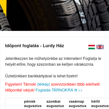
Időpont foglalás - Lurdy Ház
Jelentkezzen be műhelyünkbe az interneten! Foglalja le
helyét előre, hogy szezonban se kelljen várakoznia.
Üzletünkben bankkártyával is lehet fizetni!
Figyelem! Tárnoki
(térkép)
szervizünkben több elérhető
időponttal várjuk!
Foglalás TÁRNOKRA itt >>
péntek
szombat
vasárnap
hétfő
augusztus
augusztus
augusztus
augusztus