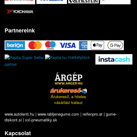
Partnereink
marketplace
partner
Árukereső, a hiteles
vásárlási kalauz
www.autolenti.hu
|
www.rabljenegume.com
|
reifenpro.at
|
gume-
diskont.si
|
xxl-pneumatiky.sk
Kapcsolat