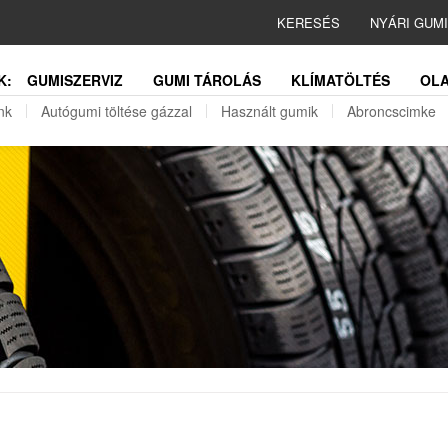
KERESÉS
NYÁRI GUM
K:
GUMISZERVIZ
GUMI TÁROLÁS
KLÍMATÖLTÉS
OLA
nk
Autógumi töltése gázzal
Használt gumik
Abroncscimke