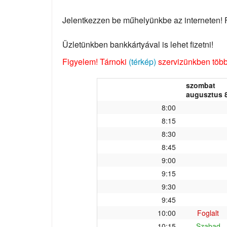
Jelentkezzen be műhelyünkbe az interneten! Fo
Üzletünkben bankkártyával is lehet fizetni!
Figyelem! Tárnoki
(térkép)
szervizünkben több 
szombat
augusztus 8
8:00
8:15
8:30
8:45
9:00
9:15
9:30
9:45
10:00
Foglalt
10:15
Szabad