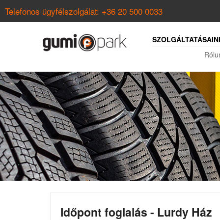
Telefonos ügyfélszolgálat:
+36 20 500 0033
SZOLGÁLTATÁSAIN
Rólu
Időpont foglalás - Lurdy Ház