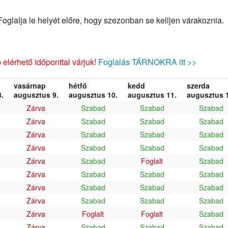
glalja le helyét előre, hogy szezonban se kelljen várakoznia.
elérhető időponttal várjuk!
Foglalás TÁRNOKRA itt >>
vasárnap
hétfő
kedd
szerda
.
augusztus 9.
augusztus 10.
augusztus 11.
augusztus 1
Zárva
Szabad
Szabad
Szabad
Zárva
Szabad
Szabad
Szabad
Zárva
Szabad
Szabad
Szabad
Zárva
Szabad
Szabad
Szabad
Zárva
Szabad
Foglalt
Szabad
Zárva
Szabad
Szabad
Szabad
Zárva
Szabad
Szabad
Szabad
Zárva
Szabad
Szabad
Szabad
Zárva
Foglalt
Foglalt
Szabad
Zárva
Szabad
Szabad
Szabad