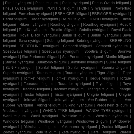
|
Pirelli nyárigumi
|
Platin téligumi
|
Platin nyárigumi
|
Pneus Ovada téligumi
|
Pneus Ovada nyárigumi
|
POINT S téligumi
|
POINT S nyárigumi
|
Powertrac
téligumi
|
Powertrac nyárigumi
|
PREMIORRI téligumi
|
PREMIORRI nyárigumi
|
Radar téligumi
|
Radar nyárigumi
|
RAPID téligumi
|
RAPID nyárigumi
|
Riken
téligumi
|
Riken nyárigumi
|
Roadhog téligumi
|
Roadhog nyárigumi
|
RoadX
téligumi
|
RoadX nyárigumi
|
Rotalla téligumi
|
Rotalla nyárigumi
|
Royal Black
téligumi
|
Royal Black nyárigumi
|
Sailun téligumi
|
Sailun nyárigumi
|
Sava
téligumi
|
Sava nyárigumi
|
Sebring téligumi
|
Sebring nyárigumi
|
SEIBERLING
téligumi
|
SEIBERLING nyárigumi
|
Semperit téligumi
|
Semperit nyárigumi
|
Speedways téligumi
|
Speedways nyárigumi
|
Sportiva téligumi
|
Sportiva
nyárigumi
|
Star Performer téligumi
|
Star Performer nyárigumi
|
Starfire téligumi
|
Starfire nyárigumi
|
Sumitomo téligumi
|
Sumitomo nyárigumi
|
SUN-F téligumi
|
SUN-F nyárigumi
|
Sunfull téligumi
|
Sunfull nyárigumi
|
Superia téligumi
|
Superia nyárigumi
|
Taurus téligumi
|
Taurus nyárigumi
|
Tigar téligumi
|
Tigar
nyárigumi
|
Tomket téligumi
|
Tomket nyárigumi
|
Torque téligumi
|
Torque
nyárigumi
|
Tourador téligumi
|
Tourador nyárigumi
|
Toyo téligumi
|
Toyo
nyárigumi
|
Tracmax téligumi
|
Tracmax nyárigumi
|
Triangle téligumi
|
Triangle
nyárigumi
|
Tristar téligumi
|
Tristar nyárigumi
|
Unigrip téligumi
|
Unigrip
nyárigumi
|
Uniroyal téligumi
|
Uniroyal nyárigumi
|
Vee Rubber téligumi
|
Vee
Rubber nyárigumi
|
Viking téligumi
|
Viking nyárigumi
|
Vredestein téligumi
|
Vredestein nyárigumi
|
WANDA TYRE téligumi
|
WANDA TYRE nyárigumi
|
Wanli téligumi
|
Wanli nyárigumi
|
Westlake téligumi
|
Westlake nyárigumi
|
Windforce téligumi
|
Windforce nyárigumi
|
Windpower téligumi
|
Windpower
nyárigumi
|
Yokohama téligumi
|
Yokohama nyárigumi
|
Zeetex téligumi
|
Zeetex nyárigumi
|
Zeta téligumi
|
Zeta nyárigumi
|
Ziarelli téligumi
|
Ziarelli