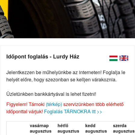
Időpont foglalás - Lurdy Ház
Jelentkezzen be műhelyünkbe az interneten! Foglalja le
helyét előre, hogy szezonban se kelljen várakoznia.
Üzletünkben bankkártyával is lehet fizetni!
Figyelem! Tárnoki
(térkép)
szervizünkben több elérhető
időponttal várjuk!
Foglalás TÁRNOKRA itt >>
vasárnap
hétfő
kedd
szerda
augusztus
augusztus
augusztus
augusztus