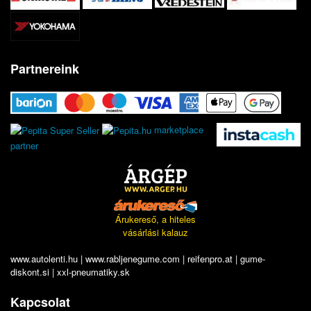
Partnereink
marketplace
partner
Árukereső, a hiteles
vásárlási kalauz
www.autolenti.hu
|
www.rabljenegume.com
|
reifenpro.at
|
gume-
diskont.si
|
xxl-pneumatiky.sk
Kapcsolat