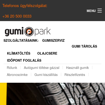
Telefonos ügyfélszolgálat:
MENU
+36 20 500 0033
KERESÉS
NYÁRI GUMI KERESŐ
SZOLGÁLTATÁSAINK:
GUMISZERVIZ
GUMI TÁROLÁS
TÉLI GUMI KERESŐ
KLÍMATÖLTÉS
OLAJCSERE
BELÉPÉS
IDŐPONT FOGLALÁS
REGISZTRÁCIÓ
Rólunk
Autógumi töltése gázzal
Használt gumik
Abroncscimke
Gumi kiszállítás
Részletfizetés