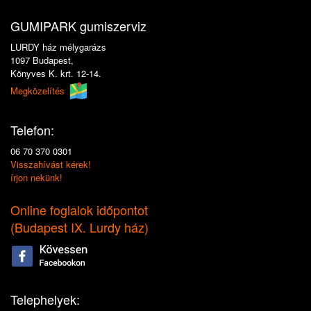
GUMIPARK gumiszerviz
LURDY ház mélygarázs
1097 Budapest,
Könyves K. krt. 12-14.
Megközelítés
Telefon:
06 70 370 0301
Visszahívást kérek!
írjon nekünk!
Online foglalok időpontot
(
Budapest IX. Lurdy ház
)
Telephelyek: