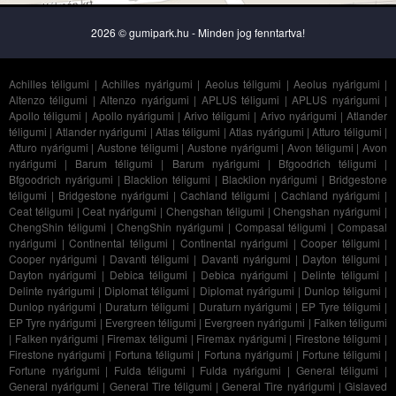
2026 © gumipark.hu - Minden jog fenntartva!
Achilles téligumi
|
Achilles nyárigumi
|
Aeolus téligumi
|
Aeolus nyárigumi
|
Altenzo téligumi
|
Altenzo nyárigumi
|
APLUS téligumi
|
APLUS nyárigumi
|
Apollo téligumi
|
Apollo nyárigumi
|
Arivo téligumi
|
Arivo nyárigumi
|
Atlander
téligumi
|
Atlander nyárigumi
|
Atlas téligumi
|
Atlas nyárigumi
|
Atturo téligumi
|
Atturo nyárigumi
|
Austone téligumi
|
Austone nyárigumi
|
Avon téligumi
|
Avon
nyárigumi
|
Barum téligumi
|
Barum nyárigumi
|
Bfgoodrich téligumi
|
Bfgoodrich nyárigumi
|
Blacklion téligumi
|
Blacklion nyárigumi
|
Bridgestone
téligumi
|
Bridgestone nyárigumi
|
Cachland téligumi
|
Cachland nyárigumi
|
Ceat téligumi
|
Ceat nyárigumi
|
Chengshan téligumi
|
Chengshan nyárigumi
|
ChengShin téligumi
|
ChengShin nyárigumi
|
Compasal téligumi
|
Compasal
nyárigumi
|
Continental téligumi
|
Continental nyárigumi
|
Cooper téligumi
|
Cooper nyárigumi
|
Davanti téligumi
|
Davanti nyárigumi
|
Dayton téligumi
|
Dayton nyárigumi
|
Debica téligumi
|
Debica nyárigumi
|
Delinte téligumi
|
Delinte nyárigumi
|
Diplomat téligumi
|
Diplomat nyárigumi
|
Dunlop téligumi
|
Dunlop nyárigumi
|
Duraturn téligumi
|
Duraturn nyárigumi
|
EP Tyre téligumi
|
EP Tyre nyárigumi
|
Evergreen téligumi
|
Evergreen nyárigumi
|
Falken téligumi
|
Falken nyárigumi
|
Firemax téligumi
|
Firemax nyárigumi
|
Firestone téligumi
|
Firestone nyárigumi
|
Fortuna téligumi
|
Fortuna nyárigumi
|
Fortune téligumi
|
Fortune nyárigumi
|
Fulda téligumi
|
Fulda nyárigumi
|
General téligumi
|
General nyárigumi
|
General Tire téligumi
|
General Tire nyárigumi
|
Gislaved