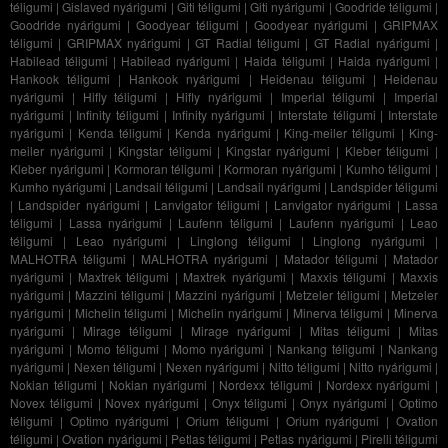
téligumi
|
Gislaved nyárigumi
|
Giti téligumi
|
Giti nyárigumi
|
Goodride téligumi
|
Goodride nyárigumi
|
Goodyear téligumi
|
Goodyear nyárigumi
|
GRIPMAX
téligumi
|
GRIPMAX nyárigumi
|
GT Radial téligumi
|
GT Radial nyárigumi
|
Habilead téligumi
|
Habilead nyárigumi
|
Haida téligumi
|
Haida nyárigumi
|
Hankook téligumi
|
Hankook nyárigumi
|
Heidenau téligumi
|
Heidenau
nyárigumi
|
Hifly téligumi
|
Hifly nyárigumi
|
Imperial téligumi
|
Imperial
nyárigumi
|
Infinity téligumi
|
Infinity nyárigumi
|
Interstate téligumi
|
Interstate
nyárigumi
|
Kenda téligumi
|
Kenda nyárigumi
|
King-meiler téligumi
|
King-
meiler nyárigumi
|
Kingstar téligumi
|
Kingstar nyárigumi
|
Kleber téligumi
|
Kleber nyárigumi
|
Kormoran téligumi
|
Kormoran nyárigumi
|
Kumho téligumi
|
Kumho nyárigumi
|
Landsail téligumi
|
Landsail nyárigumi
|
Landspider téligumi
|
Landspider nyárigumi
|
Lanvigator téligumi
|
Lanvigator nyárigumi
|
Lassa
téligumi
|
Lassa nyárigumi
|
Laufenn téligumi
|
Laufenn nyárigumi
|
Leao
téligumi
|
Leao nyárigumi
|
Linglong téligumi
|
Linglong nyárigumi
|
MALHOTRA téligumi
|
MALHOTRA nyárigumi
|
Matador téligumi
|
Matador
nyárigumi
|
Maxtrek téligumi
|
Maxtrek nyárigumi
|
Maxxis téligumi
|
Maxxis
nyárigumi
|
Mazzini téligumi
|
Mazzini nyárigumi
|
Metzeler téligumi
|
Metzeler
nyárigumi
|
Michelin téligumi
|
Michelin nyárigumi
|
Minerva téligumi
|
Minerva
nyárigumi
|
Mirage téligumi
|
Mirage nyárigumi
|
Mitas téligumi
|
Mitas
nyárigumi
|
Momo téligumi
|
Momo nyárigumi
|
Nankang téligumi
|
Nankang
nyárigumi
|
Nexen téligumi
|
Nexen nyárigumi
|
Nitto téligumi
|
Nitto nyárigumi
|
Nokian téligumi
|
Nokian nyárigumi
|
Nordexx téligumi
|
Nordexx nyárigumi
|
Novex téligumi
|
Novex nyárigumi
|
Onyx téligumi
|
Onyx nyárigumi
|
Optimo
téligumi
|
Optimo nyárigumi
|
Orium téligumi
|
Orium nyárigumi
|
Ovation
téligumi
|
Ovation nyárigumi
|
Petlas téligumi
|
Petlas nyárigumi
|
Pirelli téligumi