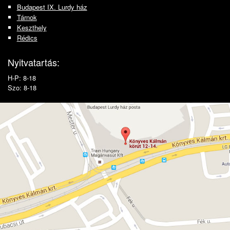
Budapest IX. Lurdy ház
Tárnok
Keszthely
Rédics
Nyitvatartás:
H-P: 8-18
Szo: 8-18