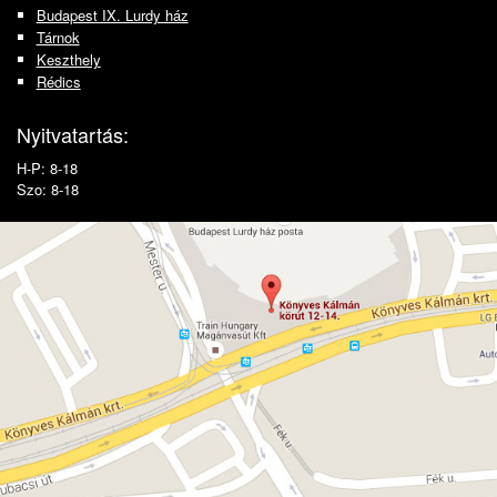
Budapest IX. Lurdy ház
Tárnok
Keszthely
Rédics
Nyitvatartás:
H-P: 8-18
Szo: 8-18