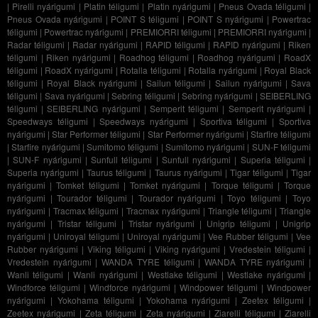
|
Pirelli nyárigumi
|
Platin téligumi
|
Platin nyárigumi
|
Pneus Ovada téligumi
|
Pneus Ovada nyárigumi
|
POINT S téligumi
|
POINT S nyárigumi
|
Powertrac
téligumi
|
Powertrac nyárigumi
|
PREMIORRI téligumi
|
PREMIORRI nyárigumi
|
Radar téligumi
|
Radar nyárigumi
|
RAPID téligumi
|
RAPID nyárigumi
|
Riken
téligumi
|
Riken nyárigumi
|
Roadhog téligumi
|
Roadhog nyárigumi
|
RoadX
téligumi
|
RoadX nyárigumi
|
Rotalla téligumi
|
Rotalla nyárigumi
|
Royal Black
téligumi
|
Royal Black nyárigumi
|
Sailun téligumi
|
Sailun nyárigumi
|
Sava
téligumi
|
Sava nyárigumi
|
Sebring téligumi
|
Sebring nyárigumi
|
SEIBERLING
téligumi
|
SEIBERLING nyárigumi
|
Semperit téligumi
|
Semperit nyárigumi
|
Speedways téligumi
|
Speedways nyárigumi
|
Sportiva téligumi
|
Sportiva
nyárigumi
|
Star Performer téligumi
|
Star Performer nyárigumi
|
Starfire téligumi
|
Starfire nyárigumi
|
Sumitomo téligumi
|
Sumitomo nyárigumi
|
SUN-F téligumi
|
SUN-F nyárigumi
|
Sunfull téligumi
|
Sunfull nyárigumi
|
Superia téligumi
|
Superia nyárigumi
|
Taurus téligumi
|
Taurus nyárigumi
|
Tigar téligumi
|
Tigar
nyárigumi
|
Tomket téligumi
|
Tomket nyárigumi
|
Torque téligumi
|
Torque
nyárigumi
|
Tourador téligumi
|
Tourador nyárigumi
|
Toyo téligumi
|
Toyo
nyárigumi
|
Tracmax téligumi
|
Tracmax nyárigumi
|
Triangle téligumi
|
Triangle
nyárigumi
|
Tristar téligumi
|
Tristar nyárigumi
|
Unigrip téligumi
|
Unigrip
nyárigumi
|
Uniroyal téligumi
|
Uniroyal nyárigumi
|
Vee Rubber téligumi
|
Vee
Rubber nyárigumi
|
Viking téligumi
|
Viking nyárigumi
|
Vredestein téligumi
|
Vredestein nyárigumi
|
WANDA TYRE téligumi
|
WANDA TYRE nyárigumi
|
Wanli téligumi
|
Wanli nyárigumi
|
Westlake téligumi
|
Westlake nyárigumi
|
Windforce téligumi
|
Windforce nyárigumi
|
Windpower téligumi
|
Windpower
nyárigumi
|
Yokohama téligumi
|
Yokohama nyárigumi
|
Zeetex téligumi
|
Zeetex nyárigumi
|
Zeta téligumi
|
Zeta nyárigumi
|
Ziarelli téligumi
|
Ziarelli