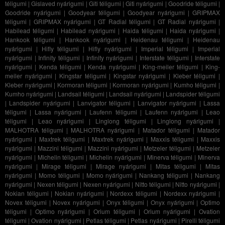
téligumi
|
Gislaved nyárigumi
|
Giti téligumi
|
Giti nyárigumi
|
Goodride téligumi
|
Goodride nyárigumi
|
Goodyear téligumi
|
Goodyear nyárigumi
|
GRIPMAX
téligumi
|
GRIPMAX nyárigumi
|
GT Radial téligumi
|
GT Radial nyárigumi
|
Habilead téligumi
|
Habilead nyárigumi
|
Haida téligumi
|
Haida nyárigumi
|
Hankook téligumi
|
Hankook nyárigumi
|
Heidenau téligumi
|
Heidenau
nyárigumi
|
Hifly téligumi
|
Hifly nyárigumi
|
Imperial téligumi
|
Imperial
nyárigumi
|
Infinity téligumi
|
Infinity nyárigumi
|
Interstate téligumi
|
Interstate
nyárigumi
|
Kenda téligumi
|
Kenda nyárigumi
|
King-meiler téligumi
|
King-
meiler nyárigumi
|
Kingstar téligumi
|
Kingstar nyárigumi
|
Kleber téligumi
|
Kleber nyárigumi
|
Kormoran téligumi
|
Kormoran nyárigumi
|
Kumho téligumi
|
Kumho nyárigumi
|
Landsail téligumi
|
Landsail nyárigumi
|
Landspider téligumi
|
Landspider nyárigumi
|
Lanvigator téligumi
|
Lanvigator nyárigumi
|
Lassa
téligumi
|
Lassa nyárigumi
|
Laufenn téligumi
|
Laufenn nyárigumi
|
Leao
téligumi
|
Leao nyárigumi
|
Linglong téligumi
|
Linglong nyárigumi
|
MALHOTRA téligumi
|
MALHOTRA nyárigumi
|
Matador téligumi
|
Matador
nyárigumi
|
Maxtrek téligumi
|
Maxtrek nyárigumi
|
Maxxis téligumi
|
Maxxis
nyárigumi
|
Mazzini téligumi
|
Mazzini nyárigumi
|
Metzeler téligumi
|
Metzeler
nyárigumi
|
Michelin téligumi
|
Michelin nyárigumi
|
Minerva téligumi
|
Minerva
nyárigumi
|
Mirage téligumi
|
Mirage nyárigumi
|
Mitas téligumi
|
Mitas
nyárigumi
|
Momo téligumi
|
Momo nyárigumi
|
Nankang téligumi
|
Nankang
nyárigumi
|
Nexen téligumi
|
Nexen nyárigumi
|
Nitto téligumi
|
Nitto nyárigumi
|
Nokian téligumi
|
Nokian nyárigumi
|
Nordexx téligumi
|
Nordexx nyárigumi
|
Novex téligumi
|
Novex nyárigumi
|
Onyx téligumi
|
Onyx nyárigumi
|
Optimo
téligumi
|
Optimo nyárigumi
|
Orium téligumi
|
Orium nyárigumi
|
Ovation
téligumi
|
Ovation nyárigumi
|
Petlas téligumi
|
Petlas nyárigumi
|
Pirelli téligumi