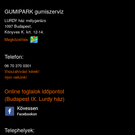
GUMIPARK gumiszerviz
LURDY ház mélygarázs
1097 Budapest,
Könyves K. krt. 12-14.
Megközelítés
Telefon:
06 70 370 0301
Visszahívást kérek!
írjon nekünk!
Online foglalok időpontot
(
Budapest IX. Lurdy ház
)
Telephelyek: