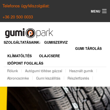
Telefonos ügyfélszolgálat:
MENU
+36 20 500 0033
KERESÉS
NYÁRI GUMI KERESŐ
SZOLGÁLTATÁSAINK:
GUMISZERVIZ
GUMI TÁROLÁS
TÉLI GUMI KERESŐ
KLÍMATÖLTÉS
OLAJCSERE
BELÉPÉS
IDŐPONT FOGLALÁS
REGISZTRÁCIÓ
Rólunk
Autógumi töltése gázzal
Használt gumik
Abroncscimke
Gumi kiszállítás
Részletfizetés