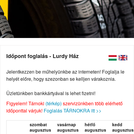
Időpont foglalás - Lurdy Ház
Jelentkezzen be műhelyünkbe az interneten! Foglalja le
helyét előre, hogy szezonban se kelljen várakoznia.
Üzletünkben bankkártyával is lehet fizetni!
Figyelem! Tárnoki
(térkép)
szervizünkben több elérhető
időponttal várjuk!
Foglalás TÁRNOKRA itt >>
szombat
vasárnap
hétfő
kedd
augusztus
augusztus
augusztus
augusztus