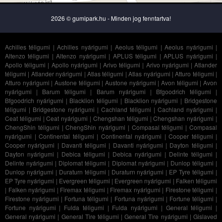
2026 © gumipark.hu - Minden jog fenntartva!
Achilles téligumi
|
Achilles nyárigumi
|
Aeolus téligumi
|
Aeolus nyárigumi
|
Altenzo téligumi
|
Altenzo nyárigumi
|
APLUS téligumi
|
APLUS nyárigumi
|
Apollo téligumi
|
Apollo nyárigumi
|
Arivo téligumi
|
Arivo nyárigumi
|
Atlander
téligumi
|
Atlander nyárigumi
|
Atlas téligumi
|
Atlas nyárigumi
|
Atturo téligumi
|
Atturo nyárigumi
|
Austone téligumi
|
Austone nyárigumi
|
Avon téligumi
|
Avon
nyárigumi
|
Barum téligumi
|
Barum nyárigumi
|
Bfgoodrich téligumi
|
Bfgoodrich nyárigumi
|
Blacklion téligumi
|
Blacklion nyárigumi
|
Bridgestone
téligumi
|
Bridgestone nyárigumi
|
Cachland téligumi
|
Cachland nyárigumi
|
Ceat téligumi
|
Ceat nyárigumi
|
Chengshan téligumi
|
Chengshan nyárigumi
|
ChengShin téligumi
|
ChengShin nyárigumi
|
Compasal téligumi
|
Compasal
nyárigumi
|
Continental téligumi
|
Continental nyárigumi
|
Cooper téligumi
|
Cooper nyárigumi
|
Davanti téligumi
|
Davanti nyárigumi
|
Dayton téligumi
|
Dayton nyárigumi
|
Debica téligumi
|
Debica nyárigumi
|
Delinte téligumi
|
Delinte nyárigumi
|
Diplomat téligumi
|
Diplomat nyárigumi
|
Dunlop téligumi
|
Dunlop nyárigumi
|
Duraturn téligumi
|
Duraturn nyárigumi
|
EP Tyre téligumi
|
EP Tyre nyárigumi
|
Evergreen téligumi
|
Evergreen nyárigumi
|
Falken téligumi
|
Falken nyárigumi
|
Firemax téligumi
|
Firemax nyárigumi
|
Firestone téligumi
|
Firestone nyárigumi
|
Fortuna téligumi
|
Fortuna nyárigumi
|
Fortune téligumi
|
Fortune nyárigumi
|
Fulda téligumi
|
Fulda nyárigumi
|
General téligumi
|
General nyárigumi
|
General Tire téligumi
|
General Tire nyárigumi
|
Gislaved