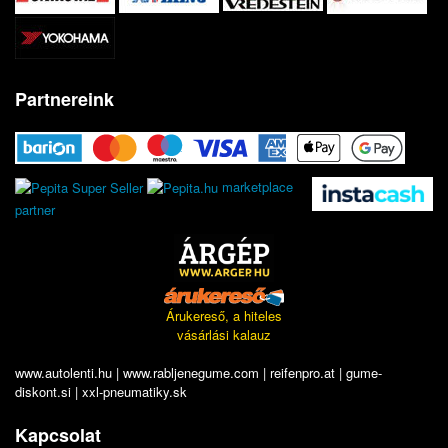
Partnereink
marketplace
partner
Árukereső, a hiteles
vásárlási kalauz
www.autolenti.hu
|
www.rabljenegume.com
|
reifenpro.at
|
gume-
diskont.si
|
xxl-pneumatiky.sk
Kapcsolat