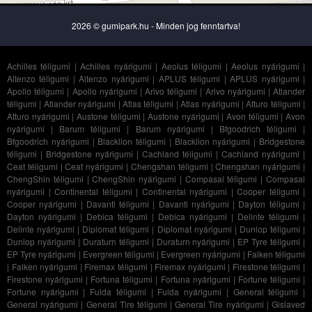
2026 © gumipark.hu - Minden jog fenntartva!
Achilles téligumi
|
Achilles nyárigumi
|
Aeolus téligumi
|
Aeolus nyárigumi
|
Altenzo téligumi
|
Altenzo nyárigumi
|
APLUS téligumi
|
APLUS nyárigumi
|
Apollo téligumi
|
Apollo nyárigumi
|
Arivo téligumi
|
Arivo nyárigumi
|
Atlander
téligumi
|
Atlander nyárigumi
|
Atlas téligumi
|
Atlas nyárigumi
|
Atturo téligumi
|
Atturo nyárigumi
|
Austone téligumi
|
Austone nyárigumi
|
Avon téligumi
|
Avon
nyárigumi
|
Barum téligumi
|
Barum nyárigumi
|
Bfgoodrich téligumi
|
Bfgoodrich nyárigumi
|
Blacklion téligumi
|
Blacklion nyárigumi
|
Bridgestone
téligumi
|
Bridgestone nyárigumi
|
Cachland téligumi
|
Cachland nyárigumi
|
Ceat téligumi
|
Ceat nyárigumi
|
Chengshan téligumi
|
Chengshan nyárigumi
|
ChengShin téligumi
|
ChengShin nyárigumi
|
Compasal téligumi
|
Compasal
nyárigumi
|
Continental téligumi
|
Continental nyárigumi
|
Cooper téligumi
|
Cooper nyárigumi
|
Davanti téligumi
|
Davanti nyárigumi
|
Dayton téligumi
|
Dayton nyárigumi
|
Debica téligumi
|
Debica nyárigumi
|
Delinte téligumi
|
Delinte nyárigumi
|
Diplomat téligumi
|
Diplomat nyárigumi
|
Dunlop téligumi
|
Dunlop nyárigumi
|
Duraturn téligumi
|
Duraturn nyárigumi
|
EP Tyre téligumi
|
EP Tyre nyárigumi
|
Evergreen téligumi
|
Evergreen nyárigumi
|
Falken téligumi
|
Falken nyárigumi
|
Firemax téligumi
|
Firemax nyárigumi
|
Firestone téligumi
|
Firestone nyárigumi
|
Fortuna téligumi
|
Fortuna nyárigumi
|
Fortune téligumi
|
Fortune nyárigumi
|
Fulda téligumi
|
Fulda nyárigumi
|
General téligumi
|
General nyárigumi
|
General Tire téligumi
|
General Tire nyárigumi
|
Gislaved