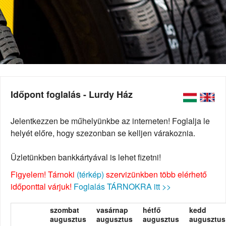
Időpont foglalás - Lurdy Ház
Jelentkezzen be műhelyünkbe az interneten! Foglalja le
helyét előre, hogy szezonban se kelljen várakoznia.
Üzletünkben bankkártyával is lehet fizetni!
Figyelem! Tárnoki
(térkép)
szervizünkben több elérhető
időponttal várjuk!
Foglalás TÁRNOKRA itt >>
szombat
vasárnap
hétfő
kedd
augusztus
augusztus
augusztus
augusztus