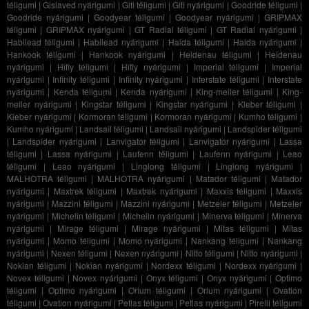
téligumi
|
Gislaved nyárigumi
|
Giti téligumi
|
Giti nyárigumi
|
Goodride téligumi
|
Goodride nyárigumi
|
Goodyear téligumi
|
Goodyear nyárigumi
|
GRIPMAX
téligumi
|
GRIPMAX nyárigumi
|
GT Radial téligumi
|
GT Radial nyárigumi
|
Habilead téligumi
|
Habilead nyárigumi
|
Haida téligumi
|
Haida nyárigumi
|
Hankook téligumi
|
Hankook nyárigumi
|
Heidenau téligumi
|
Heidenau
nyárigumi
|
Hifly téligumi
|
Hifly nyárigumi
|
Imperial téligumi
|
Imperial
nyárigumi
|
Infinity téligumi
|
Infinity nyárigumi
|
Interstate téligumi
|
Interstate
nyárigumi
|
Kenda téligumi
|
Kenda nyárigumi
|
King-meiler téligumi
|
King-
meiler nyárigumi
|
Kingstar téligumi
|
Kingstar nyárigumi
|
Kleber téligumi
|
Kleber nyárigumi
|
Kormoran téligumi
|
Kormoran nyárigumi
|
Kumho téligumi
|
Kumho nyárigumi
|
Landsail téligumi
|
Landsail nyárigumi
|
Landspider téligumi
|
Landspider nyárigumi
|
Lanvigator téligumi
|
Lanvigator nyárigumi
|
Lassa
téligumi
|
Lassa nyárigumi
|
Laufenn téligumi
|
Laufenn nyárigumi
|
Leao
téligumi
|
Leao nyárigumi
|
Linglong téligumi
|
Linglong nyárigumi
|
MALHOTRA téligumi
|
MALHOTRA nyárigumi
|
Matador téligumi
|
Matador
nyárigumi
|
Maxtrek téligumi
|
Maxtrek nyárigumi
|
Maxxis téligumi
|
Maxxis
nyárigumi
|
Mazzini téligumi
|
Mazzini nyárigumi
|
Metzeler téligumi
|
Metzeler
nyárigumi
|
Michelin téligumi
|
Michelin nyárigumi
|
Minerva téligumi
|
Minerva
nyárigumi
|
Mirage téligumi
|
Mirage nyárigumi
|
Mitas téligumi
|
Mitas
nyárigumi
|
Momo téligumi
|
Momo nyárigumi
|
Nankang téligumi
|
Nankang
nyárigumi
|
Nexen téligumi
|
Nexen nyárigumi
|
Nitto téligumi
|
Nitto nyárigumi
|
Nokian téligumi
|
Nokian nyárigumi
|
Nordexx téligumi
|
Nordexx nyárigumi
|
Novex téligumi
|
Novex nyárigumi
|
Onyx téligumi
|
Onyx nyárigumi
|
Optimo
téligumi
|
Optimo nyárigumi
|
Orium téligumi
|
Orium nyárigumi
|
Ovation
téligumi
|
Ovation nyárigumi
|
Petlas téligumi
|
Petlas nyárigumi
|
Pirelli téligumi