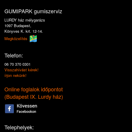
GUMIPARK gumiszerviz
LURDY ház mélygarázs
1097 Budapest,
Könyves K. krt. 12-14.
Megközelítés
Telefon:
06 70 370 0301
Visszahívást kérek!
írjon nekünk!
Online foglalok időpontot
(
Budapest IX. Lurdy ház
)
Telephelyek: