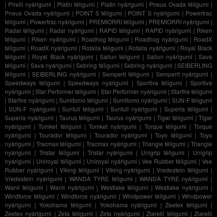
|
Pirelli nyárigumi
|
Platin téligumi
|
Platin nyárigumi
|
Pneus Ovada téligumi
|
Pneus Ovada nyárigumi
|
POINT S téligumi
|
POINT S nyárigumi
|
Powertrac
téligumi
|
Powertrac nyárigumi
|
PREMIORRI téligumi
|
PREMIORRI nyárigumi
|
Radar téligumi
|
Radar nyárigumi
|
RAPID téligumi
|
RAPID nyárigumi
|
Riken
téligumi
|
Riken nyárigumi
|
Roadhog téligumi
|
Roadhog nyárigumi
|
RoadX
téligumi
|
RoadX nyárigumi
|
Rotalla téligumi
|
Rotalla nyárigumi
|
Royal Black
téligumi
|
Royal Black nyárigumi
|
Sailun téligumi
|
Sailun nyárigumi
|
Sava
téligumi
|
Sava nyárigumi
|
Sebring téligumi
|
Sebring nyárigumi
|
SEIBERLING
téligumi
|
SEIBERLING nyárigumi
|
Semperit téligumi
|
Semperit nyárigumi
|
Speedways téligumi
|
Speedways nyárigumi
|
Sportiva téligumi
|
Sportiva
nyárigumi
|
Star Performer téligumi
|
Star Performer nyárigumi
|
Starfire téligumi
|
Starfire nyárigumi
|
Sumitomo téligumi
|
Sumitomo nyárigumi
|
SUN-F téligumi
|
SUN-F nyárigumi
|
Sunfull téligumi
|
Sunfull nyárigumi
|
Superia téligumi
|
Superia nyárigumi
|
Taurus téligumi
|
Taurus nyárigumi
|
Tigar téligumi
|
Tigar
nyárigumi
|
Tomket téligumi
|
Tomket nyárigumi
|
Torque téligumi
|
Torque
nyárigumi
|
Tourador téligumi
|
Tourador nyárigumi
|
Toyo téligumi
|
Toyo
nyárigumi
|
Tracmax téligumi
|
Tracmax nyárigumi
|
Triangle téligumi
|
Triangle
nyárigumi
|
Tristar téligumi
|
Tristar nyárigumi
|
Unigrip téligumi
|
Unigrip
nyárigumi
|
Uniroyal téligumi
|
Uniroyal nyárigumi
|
Vee Rubber téligumi
|
Vee
Rubber nyárigumi
|
Viking téligumi
|
Viking nyárigumi
|
Vredestein téligumi
|
Vredestein nyárigumi
|
WANDA TYRE téligumi
|
WANDA TYRE nyárigumi
|
Wanli téligumi
|
Wanli nyárigumi
|
Westlake téligumi
|
Westlake nyárigumi
|
Windforce téligumi
|
Windforce nyárigumi
|
Windpower téligumi
|
Windpower
nyárigumi
|
Yokohama téligumi
|
Yokohama nyárigumi
|
Zeetex téligumi
|
Zeetex nyárigumi
|
Zeta téligumi
|
Zeta nyárigumi
|
Ziarelli téligumi
|
Ziarelli