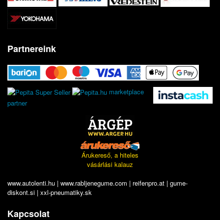
Partnereink
marketplace
partner
Árukereső, a hiteles
vásárlási kalauz
www.autolenti.hu
|
www.rabljenegume.com
|
reifenpro.at
|
gume-
diskont.si
|
xxl-pneumatiky.sk
Kapcsolat