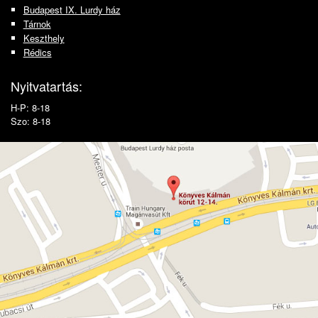
Budapest IX. Lurdy ház
Tárnok
Keszthely
Rédics
Nyitvatartás:
H-P: 8-18
Szo: 8-18