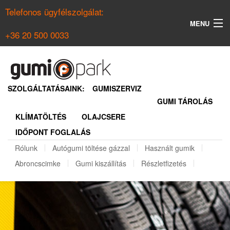
Telefonos ügyfélszolgálat:
MENU
+36 20 500 0033
KERESÉS
NYÁRI GUMI KERESŐ
SZOLGÁLTATÁSAINK:
GUMISZERVIZ
GUMI TÁROLÁS
TÉLI GUMI KERESŐ
KLÍMATÖLTÉS
OLAJCSERE
BELÉPÉS
IDŐPONT FOGLALÁS
REGISZTRÁCIÓ
Rólunk
Autógumi töltése gázzal
Használt gumik
Abroncscimke
Gumi kiszállítás
Részletfizetés