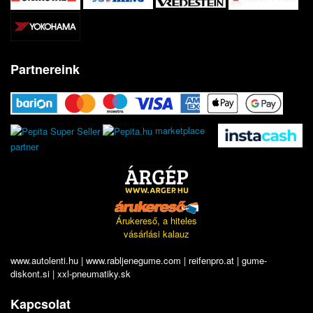
Partnereink
marketplace
partner
Árukereső, a hiteles
vásárlási kalauz
www.autolenti.hu
|
www.rabljenegume.com
|
reifenpro.at
|
gume-
diskont.si
|
xxl-pneumatiky.sk
Kapcsolat