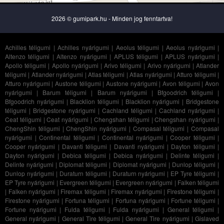
2026 © gumipark.hu - Minden jog fenntartva!
Achilles téligumi
|
Achilles nyárigumi
|
Aeolus téligumi
|
Aeolus nyárigumi
|
Altenzo téligumi
|
Altenzo nyárigumi
|
APLUS téligumi
|
APLUS nyárigumi
|
Apollo téligumi
|
Apollo nyárigumi
|
Arivo téligumi
|
Arivo nyárigumi
|
Atlander
téligumi
|
Atlander nyárigumi
|
Atlas téligumi
|
Atlas nyárigumi
|
Atturo téligumi
|
Atturo nyárigumi
|
Austone téligumi
|
Austone nyárigumi
|
Avon téligumi
|
Avon
nyárigumi
|
Barum téligumi
|
Barum nyárigumi
|
Bfgoodrich téligumi
|
Bfgoodrich nyárigumi
|
Blacklion téligumi
|
Blacklion nyárigumi
|
Bridgestone
téligumi
|
Bridgestone nyárigumi
|
Cachland téligumi
|
Cachland nyárigumi
|
Ceat téligumi
|
Ceat nyárigumi
|
Chengshan téligumi
|
Chengshan nyárigumi
|
ChengShin téligumi
|
ChengShin nyárigumi
|
Compasal téligumi
|
Compasal
nyárigumi
|
Continental téligumi
|
Continental nyárigumi
|
Cooper téligumi
|
Cooper nyárigumi
|
Davanti téligumi
|
Davanti nyárigumi
|
Dayton téligumi
|
Dayton nyárigumi
|
Debica téligumi
|
Debica nyárigumi
|
Delinte téligumi
|
Delinte nyárigumi
|
Diplomat téligumi
|
Diplomat nyárigumi
|
Dunlop téligumi
|
Dunlop nyárigumi
|
Duraturn téligumi
|
Duraturn nyárigumi
|
EP Tyre téligumi
|
EP Tyre nyárigumi
|
Evergreen téligumi
|
Evergreen nyárigumi
|
Falken téligumi
|
Falken nyárigumi
|
Firemax téligumi
|
Firemax nyárigumi
|
Firestone téligumi
|
Firestone nyárigumi
|
Fortuna téligumi
|
Fortuna nyárigumi
|
Fortune téligumi
|
Fortune nyárigumi
|
Fulda téligumi
|
Fulda nyárigumi
|
General téligumi
|
General nyárigumi
|
General Tire téligumi
|
General Tire nyárigumi
|
Gislaved