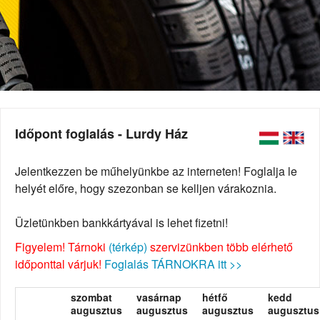
Időpont foglalás - Lurdy Ház
Jelentkezzen be műhelyünkbe az interneten! Foglalja le
helyét előre, hogy szezonban se kelljen várakoznia.
Üzletünkben bankkártyával is lehet fizetni!
Figyelem! Tárnoki
(térkép)
szervizünkben több elérhető
időponttal várjuk!
Foglalás TÁRNOKRA itt >>
szombat
vasárnap
hétfő
kedd
augusztus
augusztus
augusztus
augusztus