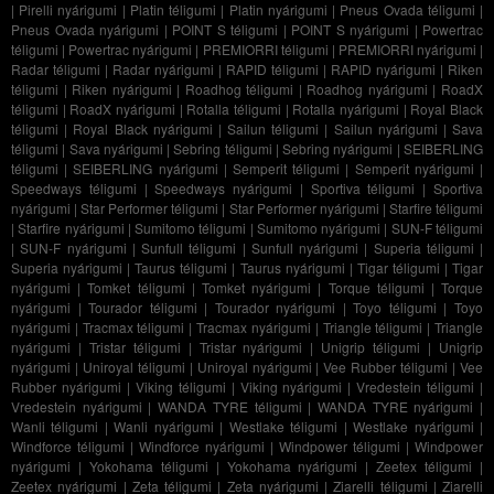
|
Pirelli nyárigumi
|
Platin téligumi
|
Platin nyárigumi
|
Pneus Ovada téligumi
|
Pneus Ovada nyárigumi
|
POINT S téligumi
|
POINT S nyárigumi
|
Powertrac
téligumi
|
Powertrac nyárigumi
|
PREMIORRI téligumi
|
PREMIORRI nyárigumi
|
Radar téligumi
|
Radar nyárigumi
|
RAPID téligumi
|
RAPID nyárigumi
|
Riken
téligumi
|
Riken nyárigumi
|
Roadhog téligumi
|
Roadhog nyárigumi
|
RoadX
téligumi
|
RoadX nyárigumi
|
Rotalla téligumi
|
Rotalla nyárigumi
|
Royal Black
téligumi
|
Royal Black nyárigumi
|
Sailun téligumi
|
Sailun nyárigumi
|
Sava
téligumi
|
Sava nyárigumi
|
Sebring téligumi
|
Sebring nyárigumi
|
SEIBERLING
téligumi
|
SEIBERLING nyárigumi
|
Semperit téligumi
|
Semperit nyárigumi
|
Speedways téligumi
|
Speedways nyárigumi
|
Sportiva téligumi
|
Sportiva
nyárigumi
|
Star Performer téligumi
|
Star Performer nyárigumi
|
Starfire téligumi
|
Starfire nyárigumi
|
Sumitomo téligumi
|
Sumitomo nyárigumi
|
SUN-F téligumi
|
SUN-F nyárigumi
|
Sunfull téligumi
|
Sunfull nyárigumi
|
Superia téligumi
|
Superia nyárigumi
|
Taurus téligumi
|
Taurus nyárigumi
|
Tigar téligumi
|
Tigar
nyárigumi
|
Tomket téligumi
|
Tomket nyárigumi
|
Torque téligumi
|
Torque
nyárigumi
|
Tourador téligumi
|
Tourador nyárigumi
|
Toyo téligumi
|
Toyo
nyárigumi
|
Tracmax téligumi
|
Tracmax nyárigumi
|
Triangle téligumi
|
Triangle
nyárigumi
|
Tristar téligumi
|
Tristar nyárigumi
|
Unigrip téligumi
|
Unigrip
nyárigumi
|
Uniroyal téligumi
|
Uniroyal nyárigumi
|
Vee Rubber téligumi
|
Vee
Rubber nyárigumi
|
Viking téligumi
|
Viking nyárigumi
|
Vredestein téligumi
|
Vredestein nyárigumi
|
WANDA TYRE téligumi
|
WANDA TYRE nyárigumi
|
Wanli téligumi
|
Wanli nyárigumi
|
Westlake téligumi
|
Westlake nyárigumi
|
Windforce téligumi
|
Windforce nyárigumi
|
Windpower téligumi
|
Windpower
nyárigumi
|
Yokohama téligumi
|
Yokohama nyárigumi
|
Zeetex téligumi
|
Zeetex nyárigumi
|
Zeta téligumi
|
Zeta nyárigumi
|
Ziarelli téligumi
|
Ziarelli