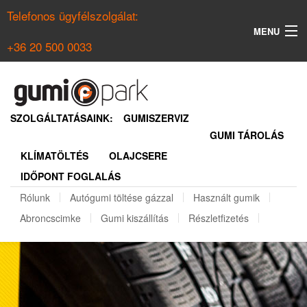
Telefonos ügyfélszolgálat:
MENU
+36 20 500 0033
KERESÉS
NYÁRI GUMI KERESŐ
SZOLGÁLTATÁSAINK:
GUMISZERVIZ
GUMI TÁROLÁS
TÉLI GUMI KERESŐ
KLÍMATÖLTÉS
OLAJCSERE
BELÉPÉS
IDŐPONT FOGLALÁS
REGISZTRÁCIÓ
Rólunk
Autógumi töltése gázzal
Használt gumik
Abroncscimke
Gumi kiszállítás
Részletfizetés