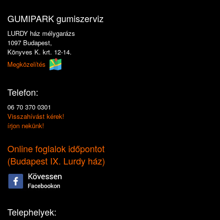
GUMIPARK gumiszerviz
LURDY ház mélygarázs
1097 Budapest,
Könyves K. krt. 12-14.
Megközelítés
Telefon:
06 70 370 0301
Visszahívást kérek!
írjon nekünk!
Online foglalok időpontot
(
Budapest IX. Lurdy ház
)
Telephelyek: