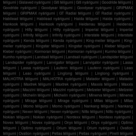
téligumi
|
Gislaved nyárigumi
|
Giti téligumi
|
Giti nyárigumi
|
Goodride téligumi
|
Goodride nyárigumi
|
Goodyear téligumi
|
Goodyear nyárigumi
|
GRIPMAX
téligumi
|
GRIPMAX nyárigumi
|
GT Radial téligumi
|
GT Radial nyárigumi
|
Habilead téligumi
|
Habilead nyárigumi
|
Haida téligumi
|
Haida nyárigumi
|
Hankook téligumi
|
Hankook nyárigumi
|
Heidenau téligumi
|
Heidenau
nyárigumi
|
Hifly téligumi
|
Hifly nyárigumi
|
Imperial téligumi
|
Imperial
nyárigumi
|
Infinity téligumi
|
Infinity nyárigumi
|
Interstate téligumi
|
Interstate
nyárigumi
|
Kenda téligumi
|
Kenda nyárigumi
|
King-meiler téligumi
|
King-
meiler nyárigumi
|
Kingstar téligumi
|
Kingstar nyárigumi
|
Kleber téligumi
|
Kleber nyárigumi
|
Kormoran téligumi
|
Kormoran nyárigumi
|
Kumho téligumi
|
Kumho nyárigumi
|
Landsail téligumi
|
Landsail nyárigumi
|
Landspider téligumi
|
Landspider nyárigumi
|
Lanvigator téligumi
|
Lanvigator nyárigumi
|
Lassa
téligumi
|
Lassa nyárigumi
|
Laufenn téligumi
|
Laufenn nyárigumi
|
Leao
téligumi
|
Leao nyárigumi
|
Linglong téligumi
|
Linglong nyárigumi
|
MALHOTRA téligumi
|
MALHOTRA nyárigumi
|
Matador téligumi
|
Matador
nyárigumi
|
Maxtrek téligumi
|
Maxtrek nyárigumi
|
Maxxis téligumi
|
Maxxis
nyárigumi
|
Mazzini téligumi
|
Mazzini nyárigumi
|
Metzeler téligumi
|
Metzeler
nyárigumi
|
Michelin téligumi
|
Michelin nyárigumi
|
Minerva téligumi
|
Minerva
nyárigumi
|
Mirage téligumi
|
Mirage nyárigumi
|
Mitas téligumi
|
Mitas
nyárigumi
|
Momo téligumi
|
Momo nyárigumi
|
Nankang téligumi
|
Nankang
nyárigumi
|
Nexen téligumi
|
Nexen nyárigumi
|
Nitto téligumi
|
Nitto nyárigumi
|
Nokian téligumi
|
Nokian nyárigumi
|
Nordexx téligumi
|
Nordexx nyárigumi
|
Novex téligumi
|
Novex nyárigumi
|
Onyx téligumi
|
Onyx nyárigumi
|
Optimo
téligumi
|
Optimo nyárigumi
|
Orium téligumi
|
Orium nyárigumi
|
Ovation
téligumi
|
Ovation nyárigumi
|
Petlas téligumi
|
Petlas nyárigumi
|
Pirelli téligumi