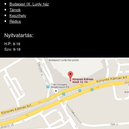
Budapest IX. Lurdy ház
Tárnok
Keszthely
Rédics
Nyitvatartás:
H-P: 8-18
Szo: 8-18